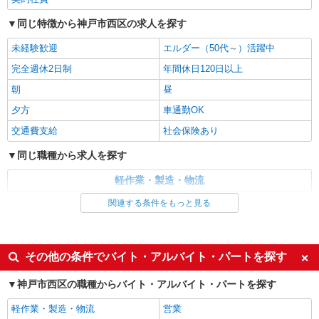
詳細を見る
キープ
同じ特徴から神戸市西区の求人を探す
派遣社員
未経験歓迎
エルダー（50代～）活躍中
株式会社テクノ・サービス/お仕事No/0838703
積込、運搬作業
完全週休2日制
年間休日120日以上
時給1300円交通費全額支給
朝
昼
兵庫県神戸市西区 ＊車・バイク通勤OK
夕方
車通勤OK
交通費支給
社会保険あり
詳細を見る
キープ
同じ職種から求人を探す
派遣社員
軽作業・製造・物流
株式会社テクノ・サービス/お仕事No/0903061
製品の入出庫・運搬
清掃・警備・ビルメンテナンス・設備管理
関連する条件をもっと見る
時給1350円交通費全額支給
同じ特徴から求人を探す
兵庫県神戸市西区 ＊車・バイク通勤OK
未経験歓迎
車通勤OK
その他の条件でバイト・アルバイト・パートを探す
詳細を見る
キープ
交通費支給
社会保険あり
神戸市西区の職種からバイト・アルバイト・パートを探す
派遣社員
軽作業・製造・物流
営業
株式会社テクノ・サービス/お仕事No/0881246