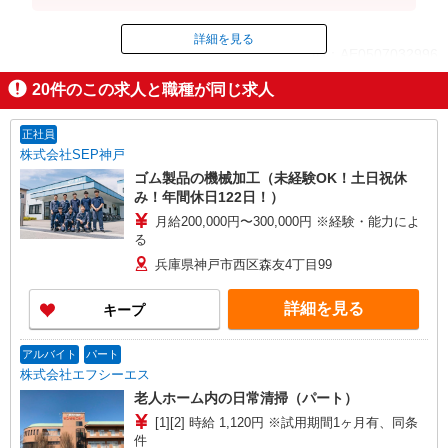
詳細を見る
ID：AE0507032996
20
件のこの求人と職種が同じ求人
掲載期間終了
正社員
株式会社SEP神戸
ゴム製品の機械加工（未経験OK！土日祝休
み！年間休日122日！）
月給200,000円〜300,000円 ※経験・能力によ
る
兵庫県神戸市西区森友4丁目99
詳細を見る
キープ
アルバイト
パート
株式会社エフシーエス
老人ホーム内の日常清掃（パート）
[1][2] 時給 1,120円 ※試用期間1ヶ月有、同条
件