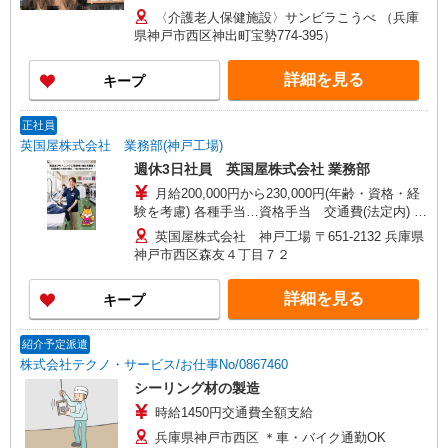
〈介護老人保健施設〉サンビラこうべ （兵庫
県神戸市西区神出町宝勢774-395）
詳細を見る
キープ
正社員
英国屋株式会社 業務部(神戸工場)
週休3日社員 英国屋株式会社 業務部
月給200,000円から230,000円(年齢・資格・経
験を考慮) 各種手当…資格手当 交通費(法定内) ※
試用期間あり…2ヶ月
英国屋株式会社 神戸工場 〒651-2132 兵庫県
神戸市西区森友４丁目７２
詳細を見る
キープ
紹介予定派遣
株式会社テクノ・サービス/お仕事No/0867460
シーリング材の製造
時給1450円交通費全額支給
兵庫県神戸市西区 ＊車・バイク通勤OK