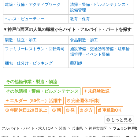
金属部品の洗浄など
建築・設備・アクティブワーク
清掃・警備・ビルメンテナンス・
設備管理
時給1230円交通費全額支給
ヘルス・ビューティー
教育・保育
兵庫県神戸市西区 ＊車・バイク通勤OK
神戸市西区の人気の職種からバイト・アルバイト・パートを探す
詳細を見る
キープ
製造・組立・加工
食品製造・加工
派遣社員
ファミリーレストラン・回転寿司
施設警備・交通誘導警備・駐車輪
株式会社テクノ・サービス/お仕事No/0894540
場管理・イベント警備
積み込み・積み下ろし
梱包・仕分け・ピッキング
薬剤師
時給1280円交通費全額支給
兵庫県神戸市西区 ＊車・バイク通勤OK
その他軽作業・製造・物流
詳細を見る
キープ
その他清掃・警備・ビルメンテナンス
未経験歓迎
エルダー（50代～）活躍中
完全週休2日制
派遣社員
年間休日120日以上
朝
昼
夕方
車通勤OK
株式会社テクノ・サービス/お仕事No/0875280
パレット作成作業
もっと見る
時給1200円交通費全額支給
アルバイト・バイト・求人TOP
関西
兵庫県
神戸市西区
フェラン神戸
兵庫県神戸市西区 ＊車・バイク通勤OK