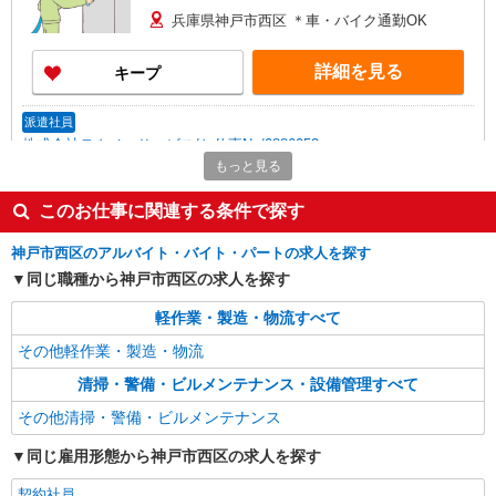
兵庫県神戸市西区 ＊車・バイク通勤OK
詳細を見る
キープ
派遣社員
株式会社テクノ・サービス/お仕事No/0886053
もっと見る
運搬・配膳作業
時給1300円交通費全額支給
このお仕事に関連する条件で探す
兵庫県神戸市西区 ＊車通勤OK
神戸市西区のアルバイト・バイト・パートの求人を探す
詳細を見る
キープ
同じ職種から神戸市西区の求人を探す
軽作業・製造・物流すべて
派遣社員
株式会社テクノ・サービス/お仕事No/0839039
その他軽作業・製造・物流
運搬作業など
清掃・警備・ビルメンテナンス・設備管理すべて
時給1500円 月収例：232500円以上可能（月収
その他清掃・警備・ビルメンテナンス
例）（残業・休日出勤手当て等が含まれていま
す） 交通費全額支給
兵庫県神戸市西区 ＊車・バイク通勤OK
同じ雇用形態から神戸市西区の求人を探す
契約社員