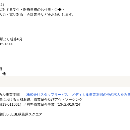
12）
に対する受付・医療事務のお仕事・◇◆・
入力・電話対応・会計業務などをお願いします。
駅より徒歩6分
〜13:00
断
、他
カル事業本部
株式会社スタッフサービス メディカル事業本部の他の求人をみ
野における人材派遣、職業紹介及びアウトソーシング
-011061］／有料職業紹介事業［13-ユ-010724］
塀町85 JEBL秋葉原スクエア