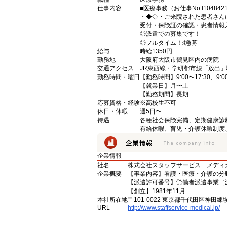
仕事内容
■医療事務（お仕事No.I104842
・◆◇・ご来院された患者さん
受付・保険証の確認・患者情報
◎派遣での募集です！
◎フルタイム！♯急募
給与
時給1350円
勤務地
大阪府大阪市鶴見区内の病院
交通アクセス
JR東西線・学研都市線「放出」
勤務時間・曜日
【勤務時間】9:00〜17:30、9:00
【就業日】月〜土
【勤務期間】長期
応募資格・経験
※高校生不可
休日・休暇
週5日〜
待遇
各種社会保険完備、定期健康診
有給休暇、育児・介護休暇制度
企業情報
社名
株式会社スタッフサービス メディ
企業概要
【事業内容】看護・医療・介護の分
【派遣許可番号】労働者派遣事業［派13
【創立】1981年11月
本社所在地
〒101-0022 東京都千代田区神田練
URL
http://www.staffservice-medical.jp/