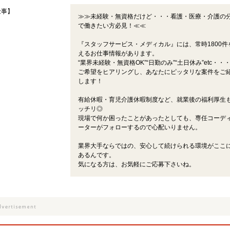
仕事】
≫≫未経験・無資格だけど・・・看護・医療・介護の
で働きたい方必見！≪≪
『スタッフサービス・メディカル』には、常時1800件
えるお仕事情報があります。
“業界未経験・無資格OK”“日勤のみ”“土日休み”etc・・
ご希望をヒアリングし、あなたにピッタリな案件をご
します！
有給休暇・育児介護休暇制度など、就業後の福利厚生
ッチリ◎
現場で何か困ったことがあったとしても、専任コーデ
ーターがフォローするので心配いりません。
業界大手ならではの、安心して続けられる環境がここ
あるんです。
気になる方は、お気軽にご応募下さいね。