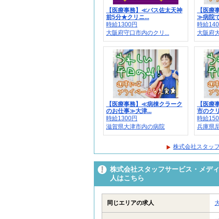
【医療事務】≪バス佐太天神
【医療
前5分★クリニ...
≫病院で
時給1300円
時給14
大阪府守口市内のクリ...
大阪府大
【医療事務】≪病棟クラーク
【医療
のお仕事≫大津...
市のクリ
時給1300円
時給15
滋賀県大津市内の病院
兵庫県尼
株式会社スタッフ
株式会社スタッフサービス・メディカ
人はこちら
同じエリアの求人