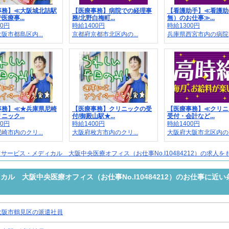
事務】≪大阪城北詰駅
【医療事務】病院での経理事
【看護助手】≪看護助
医療事...
務/北野白梅町...
無）のお仕事≫...
00円
時給1400円
時給1300円
阪市都島区内...
京都府京都市北区内の...
兵庫県西宮市内の病院
事務】≪★兵庫県尼崎
【医療事務】クリニックの受
【医療事務】≪クリニ
ニック...
付/御殿山駅★...
受付・会計など...
00円
時給1400円
時給1400円
崎市内のクリ...
大阪府枚方市内のクリ...
大阪府大阪市北区内の..
サービス・メディカル 大阪中央医療オフィス（お仕事No.I10484212）の求人を
ル 大阪中央医療オフィス（お仕事No.I10484212）のお仕事に近い
大阪市鶴見区の派遣社員