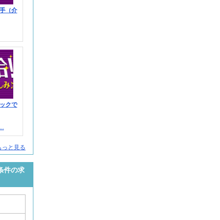
手（介
ックで
.
もっと見る
条件の求