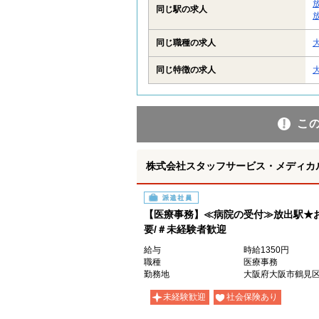
同じ駅の求人
同じ職種の求人
同じ特徴の求人
こ
株式会社スタッフサービス・メディカル 
派遣社員
【医療事務】≪病院の受付≫放出駅★お
要/＃未経験者歓迎
給与
時給1350円
職種
医療事務
勤務地
大阪府大阪市鶴見
未経験歓迎
社会保険あり