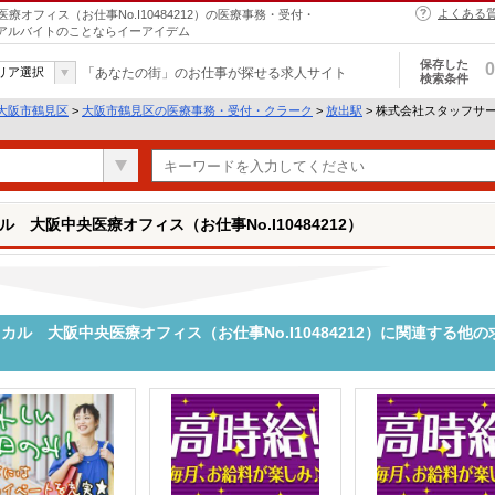
よくある
フィス（お仕事No.I10484212）の医療事務・受付・
・アルバイトのことならイーアイデム
保存した
0
リア選択
「あなたの街」のお仕事が探せる求人サイト
検索条件
大阪市鶴見区
>
大阪市鶴見区の医療事務・受付・クラーク
>
放出駅
> 株式会社スタッフサ
大阪中央医療オフィス（お仕事No.I10484212）
ル 大阪中央医療オフィス（お仕事No.I10484212）に関連する他の