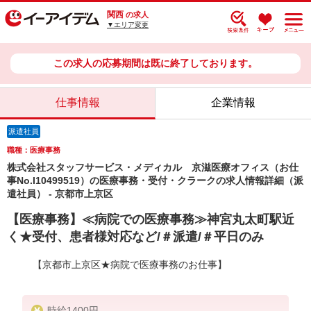
関西
の求人
▼エリア変更
この求人の応募期間は既に終了しております。
仕事情報
企業情報
派遣社員
職種：医療事務
株式会社スタッフサービス・メディカル 京滋医療オフィス（お仕
事No.I10499519）の医療事務・受付・クラークの求人情報詳細（派
遣社員） - 京都市上京区
【医療事務】≪病院での医療事務≫神宮丸太町駅近
く★受付、患者様対応など/＃派遣/＃平日のみ
【京都市上京区★病院で医療事務のお仕事】
時給1400円