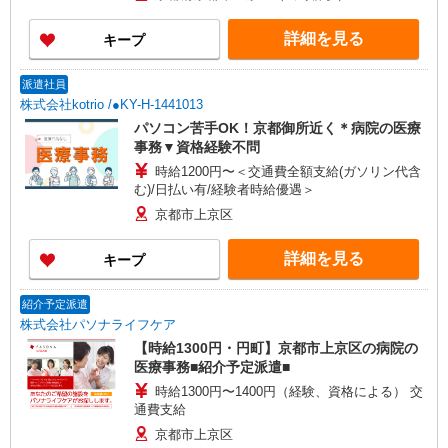
詳細を見る
キープ
派遣社員
株式会社kotrio /●KY-H-1441013
パソコン苦手OK！京都御所近く＊病院の医療
事務▼資格経験不問
時給1200円〜＜交通費全額支給(ガソリン代含
む)/日払い有/経験者時給優遇＞
京都市上京区
詳細を見る
キープ
紹介予定派遣
株式会社パソナライフケア
【時給1300円・円町】京都市上京区の病院の
医療事務■紹介予定派遣■
時給1300円〜1400円（経験、資格による） 交
通費支給
京都市上京区