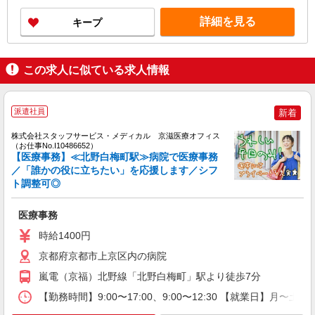
詳細を見る
キープ
この求人に似ている求人情報
派遣社員
新着
株式会社スタッフサービス・メディカル 京滋医療オフィス
（お仕事No.I10486652）
【医療事務】≪北野白梅町駅≫病院で医療事務
／「誰かの役に立ちたい」を応援します／シフ
ト調整可◎
医療事務
時給1400円
京都府京都市上京区内の病院
嵐電（京福）北野線「北野白梅町」駅より徒歩7分
【勤務時間】9:00〜17:00、9:00〜12:30 【就業日】月〜土