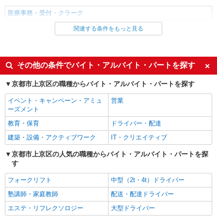
医療事務・受付・クラーク
関連する条件をもっと見る
同じ雇用形態から神宮丸太町駅の求人を探す
派遣社員
同じ特徴から神宮丸太町駅の求人を探す
その他の条件でバイト・アルバイト・パートを探す
未経験歓迎
土日祝休み
京都市上京区の職種からバイト・アルバイト・パートを探す
社会保険あり
イベント・キャンペーン・アミュ
営業
ーズメント
同じ職種から求人を探す
教育・保育
ドライバー・配達
医療・介護・福祉
建築・設備・アクティブワーク
IT・クリエイティブ
医療事務・受付・クラーク
京都市上京区の人気の職種からバイト・アルバイト・パートを探
同じ特徴から求人を探す
す
未経験歓迎
土日祝休み
フォークリフト
中型（2t・4t）ドライバー
社会保険あり
塾講師・家庭教師
配送・配達ドライバー
エステ・リフレクソロジー
大型ドライバー