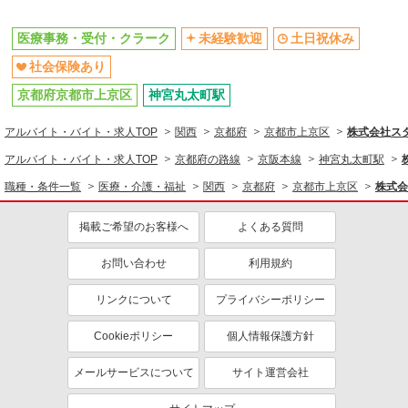
医療事務・受付・クラーク
未経験歓迎
土日祝休み
社会保険あり
京都府京都市上京区
神宮丸太町駅
アルバイト・バイト・求人TOP
関西
京都府
京都市上京区
株式会社スタ
アルバイト・バイト・求人TOP
京都府の路線
京阪本線
神宮丸太町駅
職種・条件一覧
医療・介護・福祉
関西
京都府
京都市上京区
株式会
掲載ご希望のお客様へ
よくある質問
お問い合わせ
利用規約
リンクについて
プライバシーポリシー
Cookieポリシー
個人情報保護方針
メールサービスについて
サイト運営会社