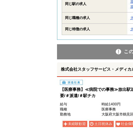
同じ駅の求人
同じ職種の求人
同じ特徴の求人
こ
株式会社スタッフサービス・メディカル 
派遣社員
【医療事務】≪病院での事務≫放出駅近
要/＃派遣/＃駅チカ
給与
時給1400円
職種
医療事務
勤務地
大阪府大阪市鶴見
未経験歓迎
土日祝休み
社会保