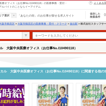
よくある
フィス（お仕事No.I10490118）の医療事務・受付・
・アルバイトのことならイーアイデム
保存した
0
リア選択
「あなたの街」のお仕事が探せる求人サイト
検索条件
大阪市鶴見区
>
大阪市鶴見区の医療事務・受付・クラーク
>
放出駅
> 株式会社スタッフサ
大阪中央医療オフィス（お仕事No.I10490118）
ル 大阪中央医療オフィス（お仕事No.I10490118）に関連する他の