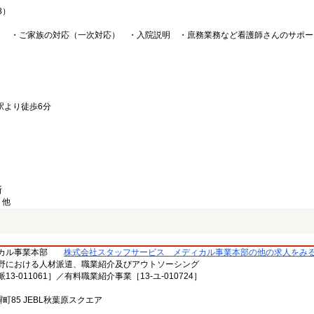
8）
） ・ご家族の対応（一次対応） ・入院説明 ・庶務業務など看護師さんのサポー
駅より徒歩6分
断
、他
カル事業本部
株式会社スタッフサービス メディカル事業本部の他の求人をみ
野における人材派遣、職業紹介及びアウトソーシング
-011061］／有料職業紹介事業［13-ユ-010724］
塀町85 JEBL秋葉原スクエア