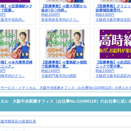
事務】≪淀屋橋駅≫ク
【医療事務】≪新大宮駅から
【医療事務】クリニッ
で医療...
徒歩7分◇内科...
診療補助兼受付...
00円
時給1600円
時給1300円
阪市中央区内...
奈良県奈良市内のクリ...
大阪府大阪市東住吉区..
事務】≪★兵庫県尼崎
【医療事務】≪萱島駅≫病院
【医療事務】≪此花区
ニック...
で医療事務／貴...
ニックで受付事...
00円
時給1400円
時給1500円
崎市内のクリ...
大阪府門真市内の病院
大阪府大阪市此花区内..
サービス・メディカル 大阪中央医療オフィス（お仕事No.I10490118）の求人を
ル 大阪中央医療オフィス（お仕事No.I10490118）のお仕事に近い
大阪市鶴見区の派遣社員