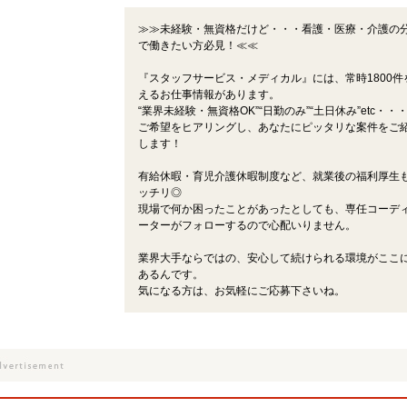
≫≫未経験・無資格だけど・・・看護・医療・介護の
で働きたい方必見！≪≪
『スタッフサービス・メディカル』には、常時1800件
えるお仕事情報があります。
“業界未経験・無資格OK”“日勤のみ”“土日休み”etc・・
ご希望をヒアリングし、あなたにピッタリな案件をご
します！
有給休暇・育児介護休暇制度など、就業後の福利厚生
ッチリ◎
現場で何か困ったことがあったとしても、専任コーデ
ーターがフォローするので心配いりません。
業界大手ならではの、安心して続けられる環境がここ
あるんです。
気になる方は、お気軽にご応募下さいね。