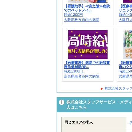
【看護助手】≪宮之阪≫病院
【医療
でのベットメイ...
リニック
時給1300円
時給14
大阪府枚方市内の病院
大阪府大
【医療事務】病院での医師事
【医療
務作業補助/奈...
市のクリ
時給1300円
時給15
奈良県奈良市内の病院
兵庫県尼
株式会社スタッフ
株式会社スタッフサービス・メディカ
人はこちら
同じエリアの求人