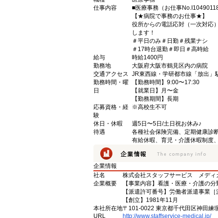
仕事内容
■医療事務（お仕事No.I1049011
【★病院で事務のお仕事★】
役所からの電話応対（一次対応
します！
＃平日のみ＃日勤＃残業ナシ
＃17時台退勤＃即日＃高時給
給与
時給1400円
勤務地
大阪府大阪市鶴見区内の病院
交通アクセス
JR東西線・学研都市線「放出」
勤務時間・曜
【勤務時間】9:00〜17:30
日
【就業日】月〜金
【勤務期間】長期
応募資格・経
※高校生不可
験
休日・休暇
週5日〜5日/土日祝お休み♪
待遇
各種社会保険完備、定期健康診
有給休暇、育児・介護休暇制度
企業情報
社名
株式会社スタッフサービス メディ
企業概要
【事業内容】看護・医療・介護の分
【派遣許可番号】労働者派遣事業［派13
【創立】1981年11月
本社所在地
〒101-0022 東京都千代田区神田練
URL
http://www.staffservice-medical.jp/