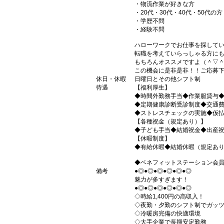
・物流作業が好きな方
・20代・30代・40代・50代の方
・学歴不問
・経験不問
ハローワークでお仕事を探して
転職を考えていらっしゃる方に
もちろんオススメですよ（＾▽
この機会に是非是非！！ご応募
休日・休暇
日曜日とその他シフト制
待遇
【福利厚生】
◆時間外勤務手当◆作業服貸与
◆定期健康診断受診制度◆交通
◆ストレスチェックの実施◆仮
【各種祝金（規定あり）】
◆子ども手当◆結婚祝金◆出産
【休暇制度】
◆有給休暇◆結婚休暇（規定あ
◆ベネフィットステーション会
備考
●◎●◎●◎●◎●◎●◎
魅力が多すぎます！
●◎●◎●◎●◎●◎●◎
◇時給1,400円の高収入！
◇夜勤・夕勤のシフト制でガッ
◇冷暖房完備の快適環境
◇大手企業で長期安定勤務