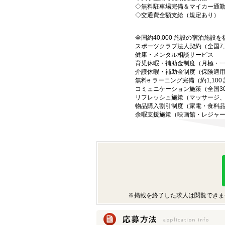
◇無料駐車場完備＆マイカー通勤
◇交通費全額支給（規定あり）
全国約40,000 施設の宿泊施設
スポーツクラブ法人契約（全国7,7
健康・メンタル相談サービス
育児休暇・補助金制度（月極・
介護休暇・補助金制度（保険適
無料e ラーニング完備（約1,100
コミュニケーション施策（全国30
リフレッシュ施策（マッサージ
物品購入割引制度（家電・食料
余暇支援施策（映画館・レジャ
※掲載を終了した求人は閲覧できま