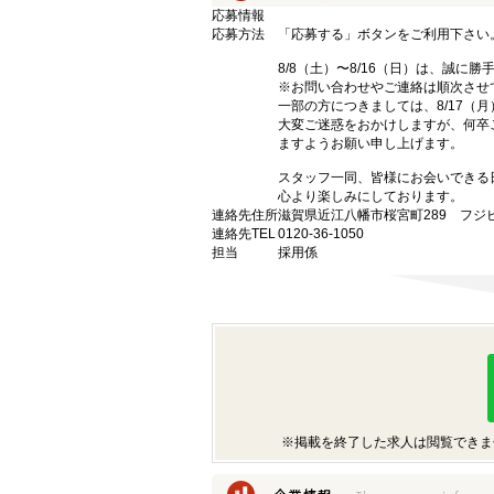
応募情報
応募方法
「応募する」ボタンをご利用下さい
8/8（土）〜8/16（日）は、誠に
※お問い合わせやご連絡は順次させ
一部の方につきましては、8/17（
大変ご迷惑をおかけしますが、何卒
ますようお願い申し上げます。
スタッフ一同、皆様にお会いできる
心より楽しみにしております。
連絡先住所
滋賀県近江八幡市桜宮町289 フジビ
連絡先TEL
0120-36-1050
担当
採用係
※掲載を終了した求人は閲覧できま