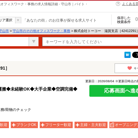
よくある
の他オフィスワーク・事務の求人情報詳細 - 守山市｜バイト・
保存した
0
リア選択
「あなたの街」のお仕事が探せる求人サイト
検索条件
守山市
>
守山市のその他オフィスワーク・事務
> 株式会社トーコー 滋賀支店［4241229
91］
キ
更新日：2026/08/04 ※更新日時点
運搬◆未経験OK◆大手企業◆空調完備◆
応募画面へ進
務/荷物のチェック
歓迎
ブランクOK
フリーター歓迎
主婦・主夫歓迎
オープニング