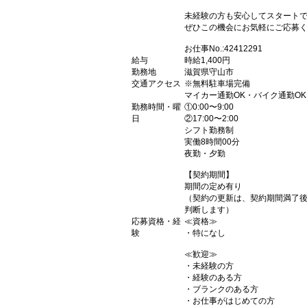
未経験の方も安心してスタート
ぜひこの機会にお気軽にご応募
お仕事No.:42412291
給与
時給1,400円
勤務地
滋賀県守山市
交通アクセス
※無料駐車場完備
マイカー通勤OK・バイク通勤OK
勤務時間・曜
①0:00〜9:00
日
②17:00〜2:00
シフト勤務制
実働8時間00分
夜勤・夕勤
【契約期間】
期間の定め有り
（契約の更新は、契約期間満了
判断します）
応募資格・経
≪資格≫
験
・特になし
≪歓迎≫
・未経験の方
・経験のある方
・ブランクのある方
・お仕事がはじめての方