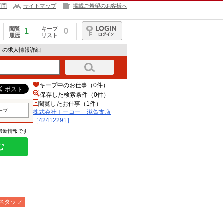
質問
サイトマップ
掲載ご希望のお客様へ
閲覧
キープ
1
0
履歴
リスト
ログイン
1］の求人情報詳細
キープ中のお仕事（0件）
保存した検索条件（
0
件）
閲覧したお仕事（1件）
ープ
株式会社トーコー 滋賀支店
［42412291］
の最新情報です
む
スタッフ