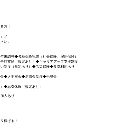
いる方！
も
＾）ノ
下さい。
◆年末調整◆各種保険完備（社会保険、雇用保険）
費全額支給（規定あり）◆キャリアアップ支援制度
払い制度（規定あり）◆労災保険◆食堂利用あり
祝金◆入学祝金◆退職金制度◆弔慰金
り）◆忌引休暇（規定あり）
員加入あり
ツリ稼げる！