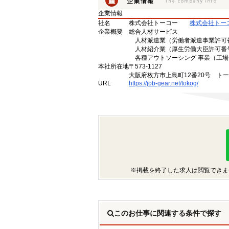
企業情報
社名
株式会社トーコー
株式会社トー
企業概要
総合人材サービス
人材派遣業（労働者派遣事業許可番号 
人材紹介業（厚生労働大臣許可番号 2
各種アウトソーシング 事業（工場
本社所在地
〒573-1127
大阪府枚方市上島町12番20号 ト
URL
https://job-gear.net/tokog/
※掲載を終了した求人は閲覧できま
このお仕事に関連する条件で探す