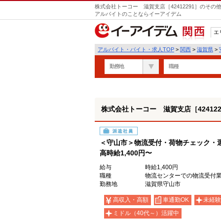
株式会社トーコー 滋賀支店［42412291］のそ
アルバイトのことならイーアイデム
エ
関西
アルバイト・バイト・求人TOP
>
関西
>
滋賀県
>
勤務地
職種
株式会社トーコー 滋賀支店［424122
派遣社員
＜守山市＞物流受付・荷物チェック・
高時給1,400円〜
給与
時給1,400円
職種
物流センターでの物流受付業
勤務地
滋賀県守山市
高収入・高額
車通勤OK
未経験
ミドル（40代～）活躍中