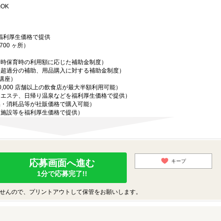
OK
を福利厚生価格で提供
00 ヶ所）
一時保育時の利用額に応じた補助金制度）
用超過分の補助、用品購入に対する補助金制度）
 講座）
,000 店舗以上の飲食店が最大半額利用可能）
、エステ、日帰り温泉などを福利厚生価格で提供）
品・消耗品等が社販価格で購入可能）
ー施設等を福利厚生価格で提供）
応募画面へ進む
キープ
1分で応募完了!!
せんので、プリントアウトして保管をお願いします。