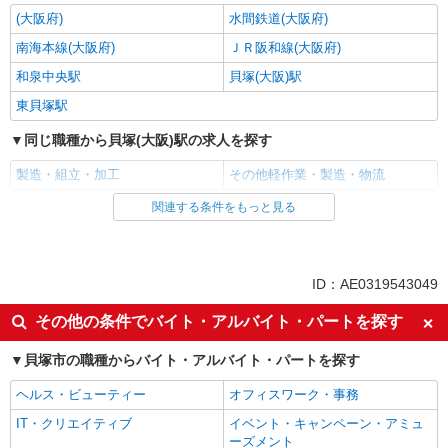
(大阪府)
水間鉄道(大阪府)
南海本線(大阪府)
ＪＲ阪和線(大阪府)
和泉中央駅
貝塚(大阪)駅
東貝塚駅
同じ職種から貝塚(大阪)駅の求人を探す
製造・組立・加工
その他軽作業・製造・物流
関連する条件をもっと見る
同じ雇用形態から貝塚(大阪)駅の求人を探す
派遣社員
同じ特徴から貝塚(大阪)駅の求人を探す
ID：AE0319543049
入社日応相談
即日勤務OK
その他の条件でバイト・アルバイト・パートを探す
職場見学OKまたは説明会あり
未経験歓迎
貝塚市の職種からバイト・アルバイト・パートを探す
経験者・有資格者歓迎
新卒・第二新卒歓迎
ヘルス・ビューティー
オフィスワーク・事務
主婦・主夫歓迎
フリーター歓迎
IT・クリエイティブ
イベント・キャンペーン・アミュ
学歴不問
ブランクOK
ーズメント