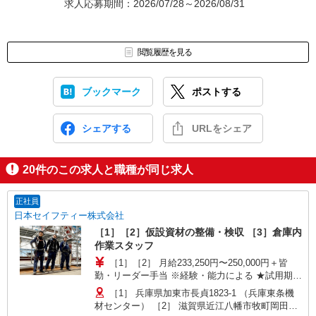
求人応募期間：2026/07/28～2026/08/31
閲覧履歴を見る
ブックマーク
ポストする
シェアする
URLをシェア
20
件のこの求人と職種が同じ求人
正社員
日本セイフティー株式会社
［1］［2］仮設資材の整備・検収 ［3］倉庫内
作業スタッフ
［1］［2］ 月給233,250円〜250,000円＋皆
勤・リーダー手当 ※経験・能力による ★試用期間
6ヵ月あり（同条件） 〈月収例〉 260,000円以上
［1］ 兵庫県加東市長貞1823-1 （兵庫東条機
★入社1年目：残業・皆勤手当含む ［3］ 月給
材センター） ［2］ 滋賀県近江八幡市牧町岡田
249,350円〜270,000円 ※経験・能力による ※別