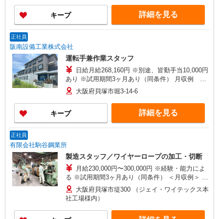
2102 （滋賀機材センター） ［3］ 大阪府貝塚市名
途皆勤手当、リーダー手当あり 〈月収例〉 勤務年
越423-1 （大阪第2機材センター）
詳細を見る
キープ
数1年 295,000円 （20日勤務、残業20h分含む）
正社員
阪南設備工業株式会社
運転手兼作業スタッフ
日給月給268,160円 ※別途、皆勤手当10,000円
あり ※試用期間3ヶ月あり（同条件） 月収例 ※
入社3年作業員（ドライバー） 318,160円（運転者
大阪府貝塚市堀3-14-6
手当、皆勤手当など諸手当含む）
詳細を見る
キープ
正社員
有限会社駒谷鋼業所
製造スタッフ／ワイヤーロープの加工・切断
月給230,000円〜300,000円 ※経験・能力によ
る ※試用期間3ヶ月あり（同条件） ＜月収例＞ 5
年目／月収30万円
大阪府貝塚市堤300 （ジェイ・ワイテックス本
社工場様内）