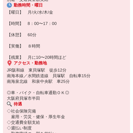
勤務時間・曜日
【曜日】 月/火/水/木/金
【時間】 8：00〜17：00
【休憩】 60分
【実働】 ８時間
【残業】 月に10〜20時間ほど
アクセス・勤務地
JR阪和線 東貝塚駅 徒歩12分
南海本線／水間鉄道線 貝塚駅 自転車15分
南海泉北線 和泉中央駅 車25分
◎車・バイク・自転車通勤ＯＫ◎
大阪府貝塚市半田
待遇
◇社会保険完備
雇用・労災・健保・厚生年金
◇交通費全額支給
◇週払い制度