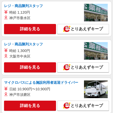
額支給（規定あり） 【月収例】33.6万円（20日勤
レジ・商品陳列スタッフ
務＋残業40h＋深夜57.5h）
大阪府貝塚市麻生中174番地
時給 1,120円
神戸市垂水区
詳細を見る
キープ
詳細を見る
とりあえずキープ
派遣社員
株式会社テクノ・サービス/お仕事No/0864739
機械オペレーターなど
レジ・商品陳列スタッフ
時給1300円交通費全額支給
時給 1,300円
大阪府貝塚市 ＊車・バイク通勤OK
大阪市中央区
詳細を見る
詳細を見る
とりあえずキープ
キープ
マイクロバスによる施設利用者送迎ドライバー
日給 10,900円〜10,900円
神戸市須磨区
詳細を見る
とりあえずキープ