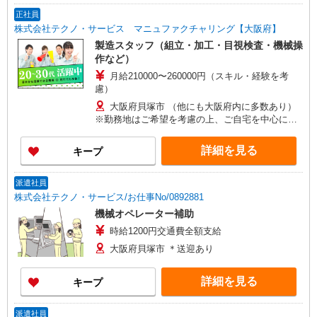
正社員
株式会社テクノ・サービス マニュファクチャリング【大阪府】
製造スタッフ（組立・加工・目視検査・機械操
作など）
月給210000〜260000円（スキル・経験を考
慮）
大阪府貝塚市 （他にも大阪府内に多数あり）
※勤務地はご希望を考慮の上、ご自宅を中心に通
勤時間120分圏内のエリアとなります。（転勤な
し）
詳細を見る
キープ
派遣社員
株式会社テクノ・サービス/お仕事No/0892881
機械オペレーター補助
時給1200円交通費全額支給
大阪府貝塚市 ＊送迎あり
詳細を見る
キープ
派遣社員