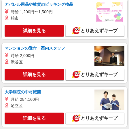
支給規定あり ・残業発生時は時給25％アップ ・
アパレル用品や雑貨のピッキング検品
深夜帯（22:00〜5:00）の勤務は時給25％アップ
雇入れ直後：大阪府貝塚市二色中町 変更の範
・給与の希望週払い制度あり ＜月収例＞ ＊月22
時給 1,200円〜1,500円
囲：会社の定める就業場所
日勤務の場合 時給1,700円×実働7時間×22日
柏市
⇒261,800 円＋夜勤手当＋残業代＋交通費
詳細を見る
キープ
詳細を見る
とりあえずキープ
派遣社員
株式会社グロップ 泉佐野オフィス
マンションの受付・案内スタッフ
部材のピッキング作業／軽作業／日勤専属／車
時給 2,000円
通勤
渋谷区
時給1,220円〜1,525円＋交通費全額支給（規定
有）
詳細を見る
とりあえずキープ
雇入れ直後：大阪府貝塚市 変更の範囲：会社
の定める就業場所
大学病院の中材滅菌
詳細を見る
キープ
月給 254,160円
足立区
派遣社員
パーソルファクトリーパートナーズ株式会社
詳細を見る
とりあえずキープ
電池の製造・組立／軽作業（2交替）
基本時給1500円・深夜時給1875円 ※交通費全