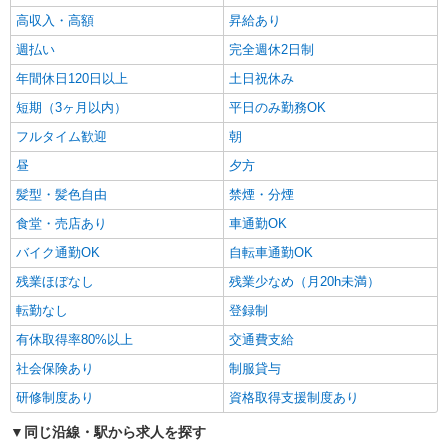
高収入・高額
昇給あり
週払い
完全週休2日制
年間休日120日以上
土日祝休み
短期（3ヶ月以内）
平日のみ勤務OK
フルタイム歓迎
朝
昼
夕方
髪型・髪色自由
禁煙・分煙
食堂・売店あり
車通勤OK
バイク通勤OK
自転車通勤OK
残業ほぼなし
残業少なめ（月20h未満）
転勤なし
登録制
有休取得率80%以上
交通費支給
社会保険あり
制服貸与
研修制度あり
資格取得支援制度あり
同じ沿線・駅から求人を探す