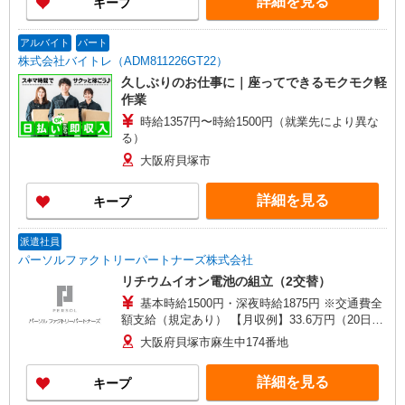
詳細を見る
キープ
アルバイト
パート
株式会社バイトレ（ADM811226GT22）
久しぶりのお仕事に｜座ってできるモクモク軽
作業
時給1357円〜時給1500円（就業先により異な
る）
大阪府貝塚市
詳細を見る
キープ
派遣社員
パーソルファクトリーパートナーズ株式会社
リチウムイオン電池の組立（2交替）
基本時給1500円・深夜時給1875円 ※交通費全
額支給（規定あり） 【月収例】33.6万円（20日勤
務＋残業40h＋深夜57.5h）
大阪府貝塚市麻生中174番地
詳細を見る
キープ