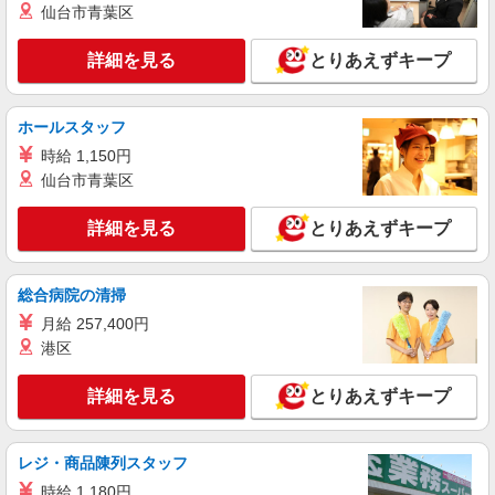
仙台市青葉区
時給1350円交通費全額支給
大阪府貝塚市 ＊車・バイク通勤OK
詳細を見る
とりあえずキープ
詳細を見る
キープ
ホールスタッフ
派遣社員
時給 1,150円
株式会社テクノ・サービス/お仕事No/0904422
仙台市青葉区
耐火レンガの製造補助
時給1650円交通費全額支給
詳細を見る
とりあえずキープ
大阪府貝塚市 ＊車・バイク通勤OK
総合病院の清掃
詳細を見る
キープ
月給 257,400円
港区
派遣社員
株式会社テクノ・サービス/お仕事No/0855264
詳細を見る
とりあえずキープ
機械オペレーターなど
時給1450円交通費全額支給
大阪府貝塚市 ＊車・バイク通勤OK
レジ・商品陳列スタッフ
時給 1,180円