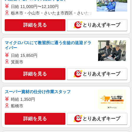
日給 11,000円〜12,100円
機械オペレーターなど
栃木市・小山市・さいたま市西区・さいたま市岩槻区・久喜市・
時給1300円交通費全額支給
大阪府貝塚市 ＊車・バイク通勤OK
詳細を見る
とりあえずキープ
詳細を見る
キープ
マイクロバスにて教習所に通う生徒の送迎ドラ
イバー
派遣社員
株式会社テクノ・サービス/お仕事No/0825426
日給 15,850円
段ボールの製造補助
箕面市
時給1350円 月収例：216000円以上可能（月収
詳細を見る
例）（残業・休日出勤手当て等が含まれていま
とりあえずキープ
す） 交通費全額支給
大阪府貝塚市 ＊車・バイク通勤OK
スーパー資材の仕分け作業スタッフ
詳細を見る
キープ
時給 1,350円
船橋市
派遣社員
株式会社グロップ 泉佐野オフィス
詳細を見る
とりあえずキープ
耐火物やレンガなどの製造補助／交代勤務
時給1,700円〜2,125円＋交通費支給 ・交通費