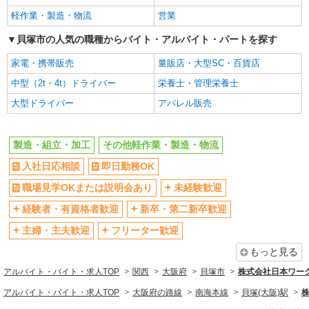
ミドル（40代～）活躍中
エルダー（50代～）活躍中
軽作業・製造・物流
営業
高収入・高額
昇給あり
貝塚市の人気の職種からバイト・アルバイト・パートを探す
週払い
完全週休2日制
家電・携帯販売
量販店・大型SC・百貨店
年間休日120日以上
土日祝休み
中型（2t・4t）ドライバー
栄養士・管理栄養士
短期（3ヶ月以内）
平日のみ勤務OK
大型ドライバー
アパレル販売
フルタイム歓迎
朝
昼
夕方
製造・組立・加工
その他軽作業・製造・物流
髪型・髪色自由
禁煙・分煙
入社日応相談
即日勤務OK
食堂・売店あり
車通勤OK
バイク通勤OK
自転車通勤OK
職場見学OKまたは説明会あり
未経験歓迎
残業ほぼなし
残業少なめ（月20h未満）
経験者・有資格者歓迎
新卒・第二新卒歓迎
転勤なし
登録制
主婦・主夫歓迎
フリーター歓迎
有休取得率80%以上
交通費支給
もっと見る
社会保険あり
制服貸与
アルバイト・バイト・求人TOP
関西
大阪府
貝塚市
株式会社日本ワーク
研修制度あり
資格取得支援制度あり
アルバイト・バイト・求人TOP
大阪府の路線
南海本線
貝塚(大阪)駅