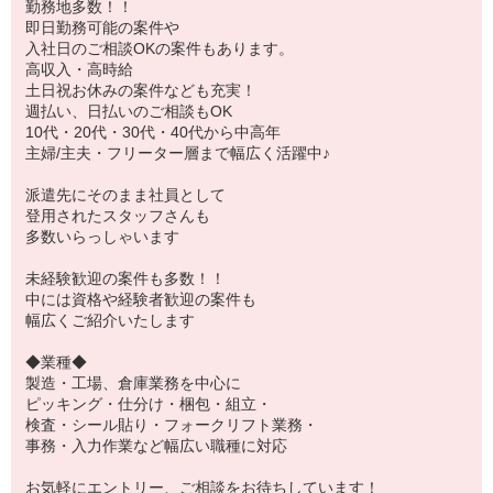
勤務地多数！！
即日勤務可能の案件や
入社日のご相談OKの案件もあります。
高収入・高時給
土日祝お休みの案件なども充実！
週払い、日払いのご相談もOK
10代・20代・30代・40代から中高年
主婦/主夫・フリーター層まで幅広く活躍中♪
派遣先にそのまま社員として
登用されたスタッフさんも
多数いらっしゃいます
未経験歓迎の案件も多数！！
中には資格や経験者歓迎の案件も
幅広くご紹介いたします
◆業種◆
製造・工場、倉庫業務を中心に
ピッキング・仕分け・梱包・組立・
検査・シール貼り・フォークリフト業務・
事務・入力作業など幅広い職種に対応
お気軽にエントリー、ご相談をお待ちしています！