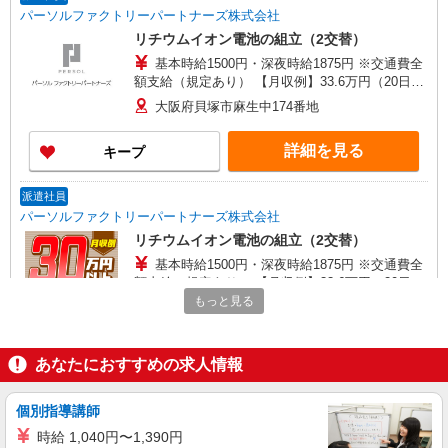
パーソルファクトリーパートナーズ株式会社
リチウムイオン電池の組立（2交替）
基本時給1500円・深夜時給1875円 ※交通費全
額支給（規定あり） 【月収例】33.6万円（20日勤
務＋残業40h＋深夜57.5h）
大阪府貝塚市麻生中174番地
詳細を見る
キープ
派遣社員
パーソルファクトリーパートナーズ株式会社
リチウムイオン電池の組立（2交替）
基本時給1500円・深夜時給1875円 ※交通費全
額支給（規定あり） 【月収例】33.6万円（20日勤
務＋残業40h＋深夜57.5h）
もっと見る
大阪府貝塚市麻生中174番地
詳細を見る
キープ
あなたにおすすめの求人情報
派遣社員
個別指導講師
株式会社テクノ・サービス/お仕事No/0808329
時給 1,040円〜1,390円
メッキ加工補助作業