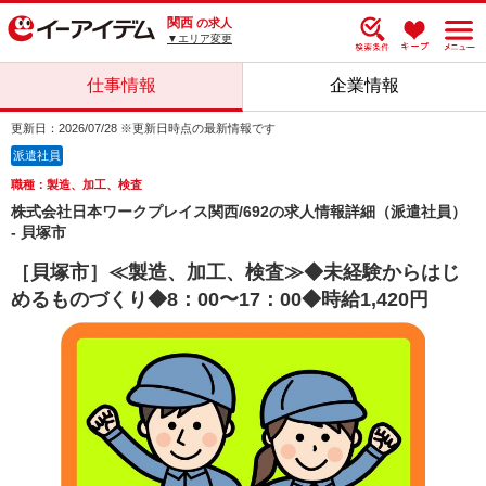
関西
の求人
▼エリア変更
仕事情報
企業情報
更新日：2026/07/28 ※更新日時点の最新情報です
派遣社員
職種：製造、加工、検査
株式会社日本ワークプレイス関西/692の求人情報詳細（派遣社員）
- 貝塚市
［貝塚市］≪製造、加工、検査≫◆未経験からはじ
めるものづくり◆8：00〜17：00◆時給1,420円