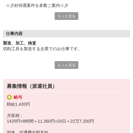
☆彡好待遇案件を多数ご案内☆彡
★即日勤務可能
もっと見る
★資格経験不問
★モクモク作業系
★軽作業
★アクティブワーク
仕事内容
★かんたん事務作業
製造、加工、検査
★ちょっと難しめの有資格業務
切削工具を製造する企業でのお仕事です。
★直接雇用前提の紹介派遣
★交通費支給
製品を製造するための過程全般、
★週払い制度
もっと見る
★社会保険完備
鋳造・機械加工・研削・検査などをお願いします。
気になることやご質問はお問い合わせだけも大歓迎☆彡
プレス機、マシニングセンター、ＮＣ旋盤なども使用しますが、
ご応募心よりお待ちしております（・ω・）ノ
募集情報（派遣社員）
いずれも未経験でもOKな仕事内容です！
給与
時給1,420円
※長期のお仕事です。
月収例：
1420円×8時間＝11,360円×20日＝22万7,200円
別途 交通費全額支給