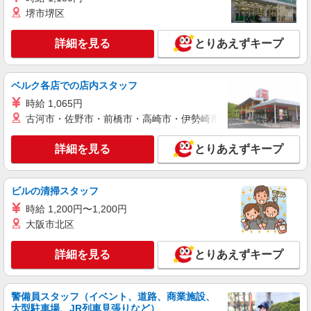
詳細を見る
キープ
堺市堺区
派遣社員
詳細を見る
とりあえずキープ
株式会社テクノ・サービス/お仕事No/0804009
原料投入・運搬作業
ベルク各店での店内スタッフ
時給1400円交通費全額支給
時給 1,065円
大阪府貝塚市 ＊車・バイク通勤OK
古河市・佐野市・前橋市・高崎市・伊勢崎市・太田市・館林市・
詳細を見る
キープ
詳細を見る
とりあえずキープ
派遣社員
株式会社テクノ・サービス/お仕事No/0915189
ビルの清掃スタッフ
ワイヤーロープの加工
時給 1,200円〜1,200円
時給1360円交通費全額支給
大阪市北区
大阪府貝塚市 ＊車・バイク通勤OK
詳細を見る
とりあえずキープ
詳細を見る
キープ
警備員スタッフ（イベント、道路、商業施設、
派遣社員
大型駐車場、JR列車見張りなど）
株式会社テクノ・サービス/お仕事No/0855310