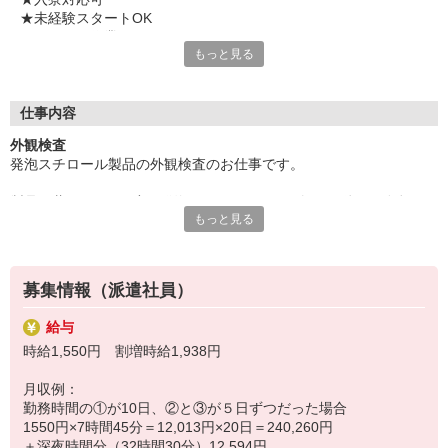
別途 交通費全額支給
★未経験スタートOK
★もくもく作業
もっと見る
★重量物なし
★マイカー・バイク通勤OK
★敷地内駐車場完備
★複数名の募集
仕事内容
外観検査
気になることやご質問はお問い合わせだけも大歓迎☆彡
発泡スチロール製品の外観検査のお仕事です。
ご応募心よりお待ちしております（・ω・）ノ
製品は薄さ３mm程度の発泡スチロールなので軽く、体への負担も
もっと見る
少なめです！
募集情報（派遣社員）
給与
時給1,550円 割増時給1,938円
月収例：
勤務時間の①が10日、②と③が５日ずつだった場合
1550円×7時間45分＝12,013円×20日＝240,260円
＋深夜時間分（32時間30分）12,594円