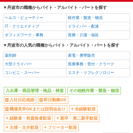
職場見学OKまたは説明会あり
未経験歓迎
丹波市の職種からバイト・アルバイト・パートを探す
経験者・有資格者歓迎
新卒・第二新卒歓迎
ヘルス・ビューティー
軽作業・製造・物流
主婦・主夫歓迎
フリーター歓迎
IT・クリエイティブ
ドライバー・配達
学歴不問
ブランクOK
オフィスワーク・事務
医療・介護・福祉
ミドル（40代～）活躍中
エルダー（50代～）活躍中
高収入・高額
丹波市の人気の職種からバイト・アルバイト・パートを探す
昇給あり
週払い
完全週休2日制
薬剤師
家電・携帯販売
年間休日120日以上
土日祝休み
大型ドライバー
医療事務・受付・クラーク
短期（3ヶ月以内）
平日のみ勤務OK
コンビニ・スーパー
エステ・リフレクソロジー
フルタイム歓迎
朝
昼
夕方
入出庫・商品管理・検品・検査
その他軽作業・製造・物流
髪型・髪色自由
禁煙・分煙
入社日応相談
即日勤務OK
食堂・売店あり
車通勤OK
職場見学OKまたは説明会あり
未経験歓迎
バイク通勤OK
自転車通勤OK
経験者・有資格者歓迎
新卒・第二新卒歓迎
残業ほぼなし
残業少なめ（月20h未満）
主婦・主夫歓迎
フリーター歓迎
転勤なし
登録制