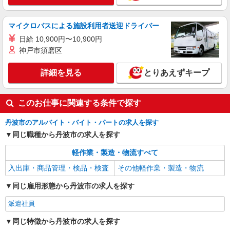
兵庫県丹波市 勤務詳細：丹波市 通勤方法：車/
自転車/バイク 最寄り駅：石生駅から車3分・徒歩
19分 ※構内の（無料）駐車場利用OK
マイクロバスによる施設利用者送迎ドライバー
詳細を見る
キープ
日給 10,900円〜10,900円
神戸市須磨区
派遣社員
株式会社日本ワークプレイス関西/557
詳細を見る
とりあえずキープ
製造、検査
時給1,260円 月収例： 1260円×8時間＝10,080
このお仕事に関連する条件で探す
円×20日＝20万1,600円 別途 交通費全額支給
兵庫県丹波市春日町野上野
丹波市のアルバイト・バイト・パートの求人を探す
同じ職種から丹波市の求人を探す
詳細を見る
キープ
軽作業・製造・物流すべて
派遣社員
入出庫・商品管理・検品・検査
その他軽作業・製造・物流
株式会社日本ワークプレイス関西/73
同じ雇用形態から丹波市の求人を探す
基板の検査、組立
時給1,250円 割増時給1,563円 月収例：日勤
派遣社員
と夜勤が月に10日ずつだった場合 1250円×7時間
35分＝9,475円×20日＝18万9,500円 ＋深夜時間58
兵庫県丹波市
同じ特徴から丹波市の求人を探す
時間20分＝18,228円 合計20万7,728円 残業が月に