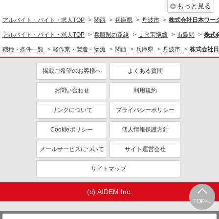
もっと見る
有休取得率80%以上
交通費支給
アルバイト・バイト・求人TOP
関西
兵庫県
丹波市
株式会社日本ワーク
社会保険あり
制服貸与
アルバイト・バイト・求人TOP
兵庫県の路線
ＪＲ宝塚線
市島駅
株式
研修制度あり
資格取得支援制度あり
職種・条件一覧
軽作業・製造・物流
関西
兵庫県
丹波市
株式会社日
同じ職種から求人を探す
掲載ご希望のお客様へ
よくある質問
軽作業・製造・物流
入出庫・商品管理・検品・検査
お問い合わせ
利用規約
同じ特徴から求人を探す
リンクについて
プライバシーポリシー
未経験歓迎
ミドル（40代～）活躍中
Cookieポリシー
個人情報保護方針
土日祝休み
短期（3ヶ月以内）
メールサービスについて
サイト運営会社
車通勤OK
交通費支給
社会保険あり
サイトマップ
(c) AIDEM Inc.
TOPへ