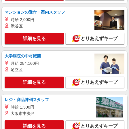
歩/車/自転車/バイク 最寄り駅：石生駅から車11分
※構内の（無料）駐車場利用OK
マンションの受付・案内スタッフ
詳細を見る
キープ
時給 2,000円
渋谷区
正社員
UTエージェント株式会社 AGT関西第三CU AGT丹波エリア SS大新屋
CL 《JOSX1C》
詳細を見る
とりあえずキープ
製造補助
時給：1,190円〜 月収例：142,000円（時給
大学病院の中材滅菌
×5H実働×21日稼働＋各種手当） ※基本残業なし
月給 254,160円
兵庫県丹波市 勤務詳細：丹波市 通勤方法：徒
歩/車/自転車/バイク 最寄り駅：石生駅から車6分
足立区
※構内の（無料）駐車場利用OK
詳細を見る
キープ
詳細を見る
とりあえずキープ
正社員
レジ・商品陳列スタッフ
UTエージェント株式会社 AGT関西第三CU AGT丹波エリア MT横田CL
《JPXK1C》
時給 1,300円
検品
大阪市中央区
時給：1,220円〜 月収例：218,000円（時給
×7.66H実働×20日稼働＋各種手当）
詳細を見る
とりあえずキープ