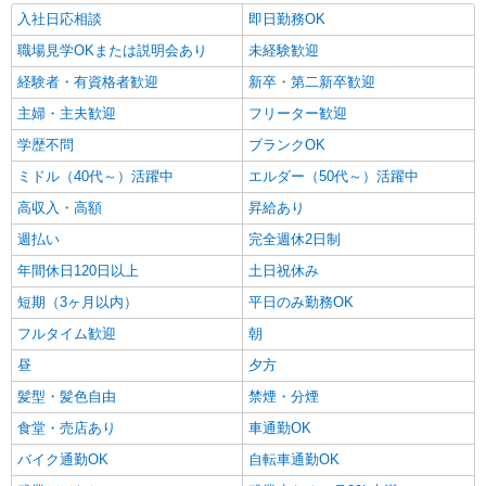
40時間だった場合、上記に残業代をプラスして ＼
入社日応相談
即日勤務OK
詳細を見る
キープ
＼合計26万円以上可能／／ 別途 交通費全額支給
職場見学OKまたは説明会あり
未経験歓迎
経験者・有資格者歓迎
新卒・第二新卒歓迎
主婦・主夫歓迎
フリーター歓迎
学歴不問
ブランクOK
ミドル（40代～）活躍中
エルダー（50代～）活躍中
高収入・高額
昇給あり
週払い
完全週休2日制
年間休日120日以上
土日祝休み
短期（3ヶ月以内）
平日のみ勤務OK
フルタイム歓迎
朝
昼
夕方
髪型・髪色自由
禁煙・分煙
食堂・売店あり
車通勤OK
バイク通勤OK
自転車通勤OK