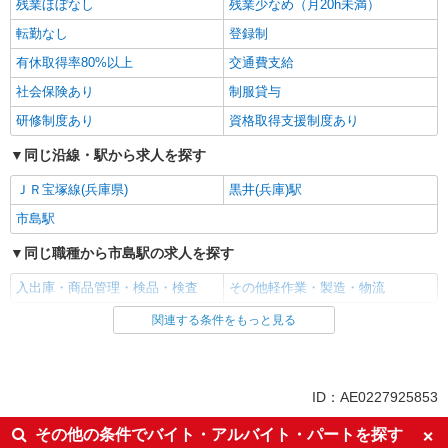
残業ほぼなし
残業少なめ（月20h未満）
転勤なし
登録制
有休取得率80%以上
交通費支給
社会保険あり
制服貸与
研修制度あり
資格取得支援制度あり
同じ沿線・駅から求人を探す
ＪＲ宝塚線(兵庫県)
黒井(兵庫)駅
市島駅
同じ職種から市島駅の求人を探す
入出庫・商品管理・検品・検査
その他軽作業・製造・物流
関連する条件をもっと見る
同じ雇用形態から市島駅の求人を探す
派遣社員
同じ特徴から市島駅の求人を探す
ID：AE0227925853
入社日応相談
即日勤務OK
その他の条件でバイト・アルバイト・パートを探す