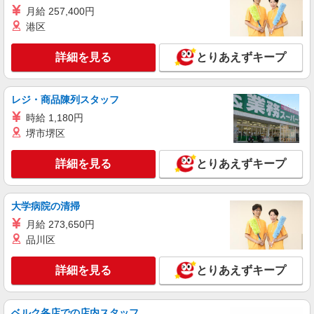
正社員
月給 257,400円
UTエージェント株式会社 AGT関西第三CU AGT丹波エリア MC多利
港区
CL 《JDEM1C》
洗浄・補修
詳細を見る
とりあえずキープ
時給：1,250円〜 月収例：229,000円（時給
×7.75H実働×22日稼働＋各種手当）
レジ・商品陳列スタッフ
兵庫県丹波市 勤務詳細：丹波市 通勤方法：電
車/徒歩/車/バス 最寄り駅：黒井駅から車8分 ※構
時給 1,180円
内の（無料）駐車場利用OK ※保険加入で自転車
堺市堺区
通勤も可
詳細を見る
キープ
詳細を見る
とりあえずキープ
正社員
UTエージェント株式会社 AGT関西第三CU AGT丹波エリア MP平松
CL 《JRVW1C》
大学病院の清掃
検品・検査
月給 273,650円
時給：1,230円〜 月収例：196,000円（時給
品川区
×8H実働×20日稼働＋各種手当）
兵庫県丹波市 勤務詳細：丹波市 通勤方法：徒
詳細を見る
とりあえずキープ
歩/車/自転車/バス/電車/バイク 最寄り駅：黒井駅
から車2分・徒歩11分 ※構内の（無料）駐車場利
用OK
詳細を見る
キープ
ベルク各店での店内スタッフ