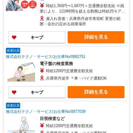
時給1,350円〜1,687円＋交通費全額支給 ※残
業により、1日8時間を超える勤務は時給25％アッ
プ ※交通費支給規定あり ※給与の週払い制度あり
雇入れ直後：兵庫県丹波市青垣町 変更の範
＜月収例＞ ＊月22日勤務の場合 時給1,350円×8時
囲：会社の定める就業場所
間×22日 ⇒237,600円＋残業代＋交通費
詳細を見る
キープ
派遣社員
株式会社テクノ・サービス/お仕事No/0882751
電子盤の検査業務
時給1200円交通費全額支給
兵庫県丹波市 ＊車・バイク通勤OK
詳細を見る
キープ
派遣社員
株式会社テクノ・サービス/お仕事No/0877039
目視検査など
時給1200円交通費全額支給