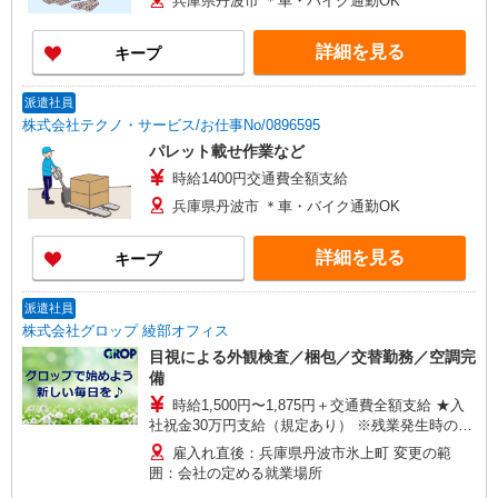
兵庫県丹波市 ＊車・バイク通勤OK
詳細を見る
キープ
派遣社員
株式会社テクノ・サービス/お仕事No/0896595
パレット載せ作業など
時給1400円交通費全額支給
兵庫県丹波市 ＊車・バイク通勤OK
詳細を見る
キープ
派遣社員
株式会社グロップ 綾部オフィス
目視による外観検査／梱包／交替勤務／空調完
備
時給1,500円〜1,875円＋交通費全額支給 ★入
社祝金30万円支給（規定あり） ※残業発生時の勤
務は時給25％アップ ※深夜帯（22:00〜5:00）の
雇入れ直後：兵庫県丹波市氷上町 変更の範
勤務は時給25％アップ ※交通費支給規定あり ※
囲：会社の定める就業場所
給与の希望日払い制度あり ＜月収例＞ ＊月22日