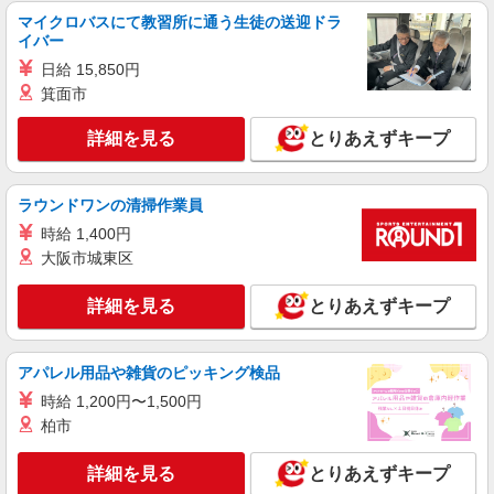
詳細を見る
マイクロバスにて教習所に通う生徒の送迎ドラ
キープ
イバー
日給 15,850円
正社員
箕面市
UTエージェント株式会社 AGT関西第三CU AGT丹波エリア PL黒井CL
《JAVK1C》
詳細を見る
とりあえずキープ
塗装
月給：222,000円〜 月収例：250,000円(月給＋
各種手当)
ラウンドワンの清掃作業員
兵庫県丹波市 勤務詳細：丹波市 通勤方法：徒
時給 1,400円
歩/車/自転車/電車/バイク 最寄り駅：黒井駅から車
1分・徒歩7分 ※構内の（無料）駐車場利用OK
大阪市城東区
詳細を見る
キープ
詳細を見る
とりあえずキープ
正社員
UTエージェント株式会社 AGT関西第三CU AGT丹波エリア MP氷上
アパレル用品や雑貨のピッキング検品
CL 《Jbnt1C》
時給 1,200円〜1,500円
製造・検査
柏市
時給：1,280円〜 月収例：266,000円（時給
×8H実働×20日稼働＋各種手当）
詳細を見る
とりあえずキープ
兵庫県丹波市 勤務詳細：丹波市 通勤方法：徒