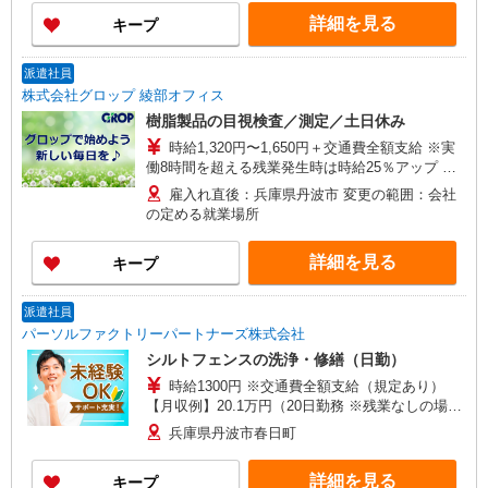
勤務（2交代）の場合 時給1,500円×8時間×22日 ＋
詳細を見る
キープ
夜勤手当（20,625円） ＋残業20時間分（35,500
円） ⇒月収320,125円＋交通費
派遣社員
株式会社グロップ 綾部オフィス
樹脂製品の目視検査／測定／土日休み
時給1,320円〜1,650円＋交通費全額支給 ※実
働8時間を超える残業発生時は時給25％アップ ※
交通費支給規定あり ※給与の希望日払い制度あり
雇入れ直後：兵庫県丹波市 変更の範囲：会社
＜月収例＞ ＊月22日勤務の場合 時給1,320円×8
の定める就業場所
時間×22日 ⇒232,320円＋残業代＋交通費
詳細を見る
キープ
派遣社員
パーソルファクトリーパートナーズ株式会社
シルトフェンスの洗浄・修繕（日勤）
時給1300円 ※交通費全額支給（規定あり）
【月収例】20.1万円（20日勤務 ※残業なしの場
合）
兵庫県丹波市春日町
詳細を見る
キープ