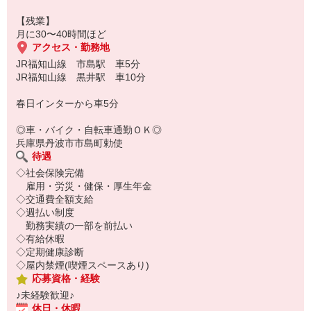
【残業】
月に30〜40時間ほど
アクセス・勤務地
JR福知山線 市島駅 車5分
JR福知山線 黒井駅 車10分
春日インターから車5分
◎車・バイク・自転車通勤ＯＫ◎
兵庫県丹波市市島町勅使
待遇
◇社会保険完備
雇用・労災・健保・厚生年金
◇交通費全額支給
◇週払い制度
勤務実績の一部を前払い
◇有給休暇
◇定期健康診断
◇屋内禁煙(喫煙スペースあり)
応募資格・経験
♪未経験歓迎♪
休日・休暇