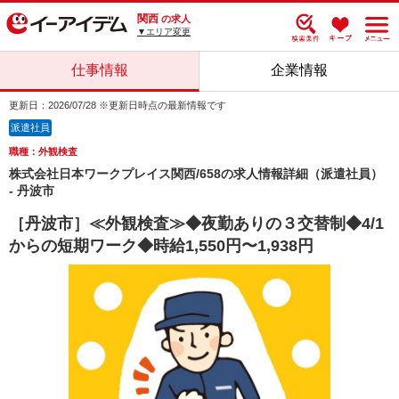
関西
の求人
▼エリア変更
仕事情報
企業情報
更新日：2026/07/28 ※更新日時点の最新情報です
派遣社員
職種：外観検査
株式会社日本ワークプレイス関西/658の求人情報詳細（派遣社員）
- 丹波市
［丹波市］≪外観検査≫◆夜勤ありの３交替制◆4/1
からの短期ワーク◆時給1,550円〜1,938円