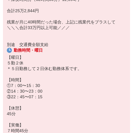
合計25万2,844円
残業が月に40時間だった場合、上記に残業代をプラスして
＼＼＼合計33万円以上可能／／／
別途 交通費全額支給
勤務時間・曜日
【曜日】
５勤２休
＊５日勤務して２日休む勤務体系です。
【時間】
①7：00〜15：30
②14：30〜23：00
③22：45〜07：15
【休憩】
45分
【実働】
７時間45分