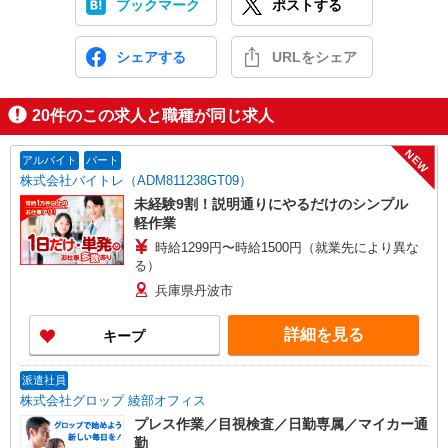
ブックマーク
ポストする
シェアする
URLをシェア
20
件のこの求人と職種が同じ求人
NEW
アルバイト
パート
株式会社バイトレ（ADM811238GT09）
未経験9割！説明通りにやるだけのシンプル
軽作業
時給1299円〜時給1500円（就業先により異な
る）
兵庫県丹波市
詳細を見る
キープ
派遣社員
株式会社グロップ 綾部オフィス
プレス作業／目視検査／日勤専属／マイカー通
勤