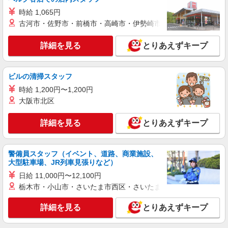
時給 1,065円
正社員
古河市・佐野市・前橋市・高崎市・伊勢崎市・太田市・館林市・
UTエージェント株式会社 AGT関西第三CU AGT丹波エリア DD横田CL
《JDEI1C》
詳細を見る
とりあえずキープ
組立・検査・部品供給
時給：1,260円〜 月収例：254,000円（21日稼
働＋残業40時間/月の場合）
ビルの清掃スタッフ
兵庫県丹波市 勤務詳細：丹波市 通勤方法：徒
時給 1,200円〜1,200円
歩/車/自転車/電車/バイク 最寄り駅：石生駅から徒
大阪市北区
歩17分、車3分 ※構内の（無料）駐車場利用OK
詳細を見る
キープ
詳細を見る
とりあえずキープ
派遣社員
UTエージェント株式会社 AGT関西第三CU AGT丹波エリア FD氷上CL
警備員スタッフ（イベント、道路、商業施設、
《JGEI1C》
大型駐車場、JR列車見張りなど）
巻き上げ・機械操作・材料補充
日給 11,000円〜12,100円
時給：1,220円〜 月収例：190,000円（時給
栃木市・小山市・さいたま市西区・さいたま市岩槻区・久喜市・
×7.5H実働×20日稼働＋各種手当） ※基本残業な
し
兵庫県丹波市 勤務地詳細：丹波市 通勤方法：
詳細を見る
とりあえずキープ
徒歩/車/自転車/バイク 最寄り駅：石生駅から車9
分 ※構内の（無料）駐車場利用OK