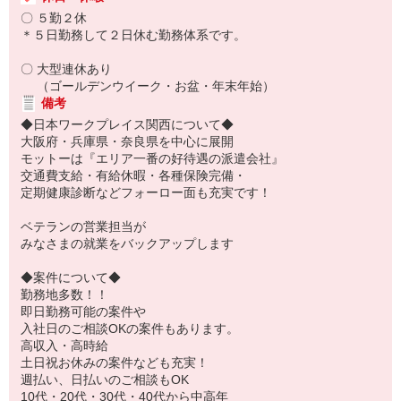
〇 ５勤２休
＊５日勤務して２日休む勤務体系です。
〇 大型連休あり
（ゴールデンウイーク・お盆・年末年始）
備考
◆日本ワークプレイス関西について◆
大阪府・兵庫県・奈良県を中心に展開
モットーは『エリア一番の好待遇の派遣会社』
交通費支給・有給休暇・各種保険完備・
定期健康診断などフォーロー面も充実です！
ベテランの営業担当が
みなさまの就業をバックアップします
◆案件について◆
勤務地多数！！
即日勤務可能の案件や
入社日のご相談OKの案件もあります。
高収入・高時給
土日祝お休みの案件なども充実！
週払い、日払いのご相談もOK
10代・20代・30代・40代から中高年