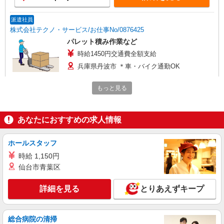
派遣社員
株式会社テクノ・サービス/お仕事No/0876425
パレット積み作業など
時給1450円交通費全額支給
兵庫県丹波市 ＊車・バイク通勤OK
もっと見る
詳細を見る
キープ
正社員
あなたにおすすめの求人情報
UTエージェント株式会社 AGT関西第三CU AGT丹波エリア DD横田CL
《JAVN1C》
ホールスタッフ
部品供給・検査・組立
時給：1,220円〜 月収例：250,000円（時給
時給 1,150円
×8H実働×21日稼働＋各種手当）
仙台市青葉区
兵庫県丹波市 勤務詳細：丹波市 通勤方法：徒
歩/車/自転車/電車/バイク 最寄り駅：石生駅から車
詳細を見る
とりあえずキープ
3分・徒歩17分 ※構内の（無料）駐車場利用OK
詳細を見る
キープ
総合病院の清掃