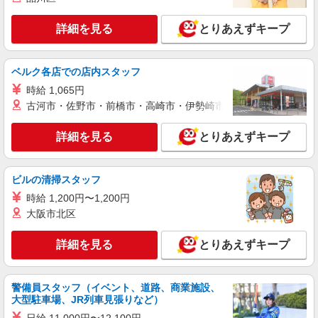
正社員
PLST
詳細を見る
とりあえずキープ
アパレル販売スタッフ
正社員：月給255,000円〜
ベルク各店での店内スタッフ
大阪府枚方市楠葉花園町15-1 くずはモー
時給 1,065円
ル 本館ハナノモール1F
古河市・佐野市・前橋市・高崎市・伊勢崎市・太田市・館林市・
詳細を見る
キープ
詳細を見る
とりあえずキープ
パート
ミノル くずは時計宝石修理研究所
ビルの清掃スタッフ
接客・販売・修理
時給 1,200円〜1,200円
パート：時給1,200円〜1,500円
大阪市北区
大阪府枚方市楠葉花園町15-1 くずはモー
ル 本館ミドリノモール1F
詳細を見る
とりあえずキープ
詳細を見る
キープ
警備員スタッフ（イベント、道路、商業施設、
アルバイト
パート
大型駐車場、JR列車見張りなど）
スーツセレクト