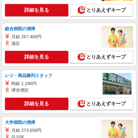
ます◎
詳細を見る
とりあえずキープ
アルバイト
パート
ikka
ikkaのアパレル店舗販売スタッフ
総合病院の清掃
アルバイト・パート：時給1,230円〜 ※経験・
月給 257,400円
能力により優遇します。
港区
大阪府枚方市楠葉花園町15-1 くずはモー
ル 本館ハナノモール2F
詳細を見る
とりあえずキープ
詳細を見る
キープ
レジ・商品陳列スタッフ
アルバイト
パート
時給 1,180円
PLST
堺市堺区
アパレル販売スタッフ
アルバイト・パート：時給1,300円〜
詳細を見る
とりあえずキープ
大阪府枚方市楠葉花園町15-1 くずはモー
ル 本館ハナノモール1F
大学病院の清掃
詳細を見る
キープ
月給 273,650円
品川区