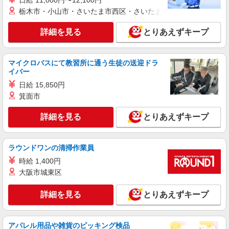
日給 11,000円〜12,100円
スーツの販売スタッフ
栃木市・小山市・さいたま市西区・さいたま市岩槻区・久喜市・
アルバイト・パート：時給1,200円〜
詳細を見る
とりあえずキープ
大阪府枚方市楠葉花園町15-1 くずはモー
ル 本館ハナノモール3F
マイクロバスにて教習所に通う生徒の送迎ドラ
詳細を見る
キープ
イバー
日給 15,850円
アルバイト
パート
箕面市
チャオパニック ティピー
販売スタッフ
詳細を見る
とりあえずキープ
アルバイト・パート：時給1,180円〜1,200円
フルタイム／時給1,200円 学生・短時間／時給
1,180円
大阪府枚方市楠葉花園町15-1 くずはモー
ラウンドワンの清掃作業員
ル 本館ミドリノモール2F
時給 1,400円
大阪市城東区
詳細を見る
キープ
詳細を見る
とりあえずキープ
パート
しーはいず
婦人服の販売スタッフ
アパレル用品や雑貨のピッキング検品