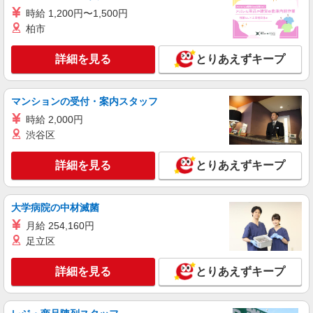
パート：時給1,117円〜
時給 1,200円〜1,500円
大阪府枚方市楠葉花園町15-1 くずはモー
柏市
ル 本館ミドリノモール2F
詳細を見る
とりあえずキープ
詳細を見る
キープ
パート
契約社員
マンションの受付・案内スタッフ
京阪百貨店（おお又）
時給 2,000円
着物・和装小物の販売スタッフ
渋谷区
パート・契約社員：時給1,400円〜1,500円 ※
経験・能力により優遇します。
詳細を見る
とりあえずキープ
大阪府枚方市楠葉花園町15-1 くずはモー
ル 本館ミドリノモール2F
大学病院の中材滅菌
詳細を見る
キープ
月給 254,160円
足立区
アルバイト
レトロガール
詳細を見る
とりあえずキープ
アパレル販売スタッフ
アルバイト：時給1,177円