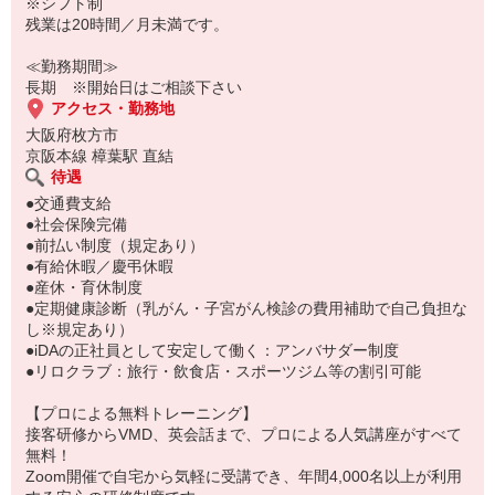
・清潔感あれば、髪色完全自由(金髪もOK)！ネイル、ピアスOK◎
※シフト制
・駅近で通勤快適◎
残業は20時間／月未満です。
・プライベートも充実の週3〜から勿論週5でしっかりと働きたい方
も歓迎！
≪勤務期間≫
長期 ※開始日はご相談下さい
アクセス・勤務地
大阪府枚方市
京阪本線 樟葉駅 直結
待遇
●交通費支給
●社会保険完備
●前払い制度（規定あり）
●有給休暇／慶弔休暇
●産休・育休制度
●定期健康診断（乳がん・子宮がん検診の費用補助で自己負担な
し※規定あり）
●iDAの正社員として安定して働く：アンバサダー制度
●リロクラブ：旅行・飲食店・スポーツジム等の割引可能
【プロによる無料トレーニング】
接客研修からVMD、英会話まで、プロによる人気講座がすべて
無料！
Zoom開催で自宅から気軽に受講でき、年間4,000名以上が利用