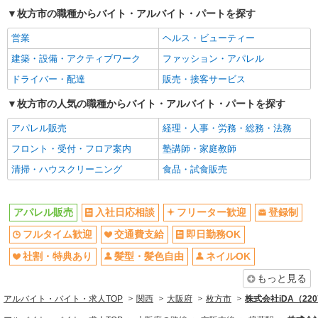
登録制
フルタイム歓迎
枚方市の職種からバイト・アルバイト・パートを探す
交通費支給
即日勤務OK
営業
ヘルス・ビューティー
社割・特典あり
髪型・髪色自由
建築・設備・アクティブワーク
ファッション・アパレル
ネイルOK
ピアスOK
ドライバー・配達
販売・接客サービス
履歴書不要
友達と応募OK
未経験歓迎
枚方市の人気の職種からバイト・アルバイト・パートを探す
経験者・有資格者歓迎
大学生歓迎
新卒・第二新卒歓迎
アパレル販売
経理・人事・労務・総務・法務
10時～勤務OK
時間や曜日が選べる・シフト自由
フロント・受付・フロア案内
塾講師・家庭教師
残業少なめ（月20h未満）
週2～3日勤務OK
清掃・ハウスクリーニング
食品・試食販売
禁煙・分煙
駅直結・駅チカ
社会保険あり
アパレル販売
入社日応相談
フリーター歓迎
登録制
同じ職種から求人を探す
フルタイム歓迎
交通費支給
即日勤務OK
ファッション・アパレル
社割・特典あり
髪型・髪色自由
ネイルOK
アパレル販売
もっと見る
アルバイト・バイト・求人TOP
関西
大阪府
枚方市
株式会社iDA（22
同じ特徴から求人を探す