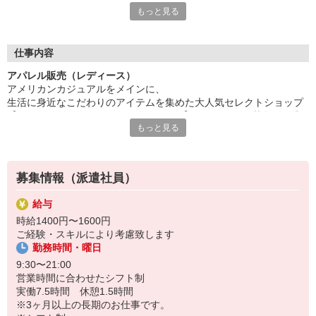
もっと見る
有名アパレルブランドでの様々なお仕事を御紹介しております
ファッション・コスメの研修に特化した「iDAカレッジ」
販売や美容、PRなど、各分野に特化した
仕事内容
5種類の講座でスキルアップを図ることができます。
アパレル販売（レディース）
興味はあるけれどファッション・コスメ業界が初めてで
アメリカンカジュアルをメインに、
どのように始めたら良いか分からない方、
生活に身近なこだわりのアイテムを集めた大人気セレクトショップ
販売スキルに磨きをかけたい現職の方、
【FREAK'S STORE フリークスストア】でスタッフの募集です◎
様々なご要望にお応えできる幅広いカリキュラムをご用意。
もっと見る
iDAにご登録頂いた方は、全ての研修が無料でご参加頂けます
【仕事内容】アパレルの接客販売、その他付帯業務全般
具体的に…
・1対1の接客
募集情報（派遣社員）
・レジ
・在庫管理、整理
給与
・商品の陳列、補充
時給1400円〜1600円
・PC入力作業
ご経験・スキルにより考慮致します
・店内の清掃 など
勤務時間・曜日
【期間】即日〜長期 ※勤務期間ご相談いただけます
9:30〜21:00
【勤務地】くずはモール
営業時間に合わせたシフト制
実働7.5時間 休憩1.5時間
【ポイント】
※3ヶ月以上の長期のお仕事です。