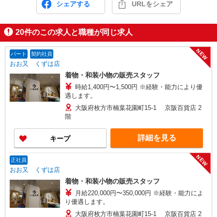
シェアする
URLをシェア
20
件のこの求人と職種が同じ求人
NEW
パート
契約社員
おお又 くずは店
着物・和装小物の販売スタッフ
時給1,400円〜1,500円 ※経験・能力により優
遇します。
大阪府枚方市楠葉花園町15-1 京阪百貨店 2
階
詳細を見る
キープ
NEW
正社員
おお又 くずは店
着物・和装小物の販売スタッフ
月給220,000円〜350,000円 ※経験・能力によ
り優遇します。
大阪府枚方市楠葉花園町15-1 京阪百貨店 2