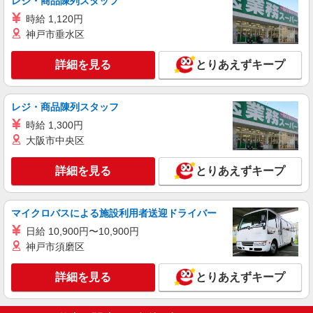
レジ・商品陳列スタッフ
大阪府枚方市楠葉花園町15-1 くずはモー
ル 本館ミドリノモール2F
時給 1,120円
神戸市垂水区
詳細を見る
キープ
詳細を見る
とりあえずキープ
アルバイト
パート
クリア
レジ・商品陳列スタッフ
アパレル販売スタッフ
時給 1,300円
アルバイト・パート：時給1,200円〜1,500円
大阪市中央区
※給与幅は経験、能力により異なる ※試用期間3
ヶ月間は1,200円 ※経験・能力により優遇しま
大阪府枚方市楠葉花園町15-1 くずはモー
す。
詳細を見る
ル 本館ミドリノモール2F
とりあえずキープ
詳細を見る
キープ
マイクロバスによる施設利用者送迎ドライバー
日給 10,900円〜10,900円
神戸市須磨区
詳細を見る
とりあえずキープ