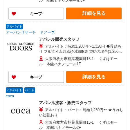
ル 本館ミドリノモール3F
詳細を見る
キープ
アルバイト
アーバンリサーチ ドアーズ
アパレル販売スタッフ
アルバイト：時給1,200円〜1,320円 ◆昇給あ
り フルタイム時給(40時間/週 契約の場合)1,250円
◆支払い方法：月1回 毎月末日締め、翌月15日払
大阪府枚方市楠葉花園町15-1 くずはモー
い ◆交通費:全額支給 月額上限50,000円まで支給
ル 本館ハナノモール1F
詳細を見る
キープ
アルバイト
パート
coca
アパレル接客・販売スタッフ
アルバイト・パート：時給1,250円〜 ★うれし
い社割あり
大阪府枚方市楠葉花園町15-1 くずはモー
ル 本館ハナノモール2F