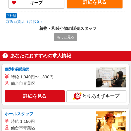
詳細を見る
キープ
正社員
京阪百貨店（おお又）
着物・和装小物の販売スタッフ
正社員：月給220,000円〜350,000円 ※経験・
もっと見る
能力により優遇します。
大阪府枚方市楠葉花園町15-1 くずはモー
ル 本館ミドリノモール2F
あなたにおすすめの求人情報
詳細を見る
キープ
個別指導講師
時給 1,040円〜1,390円
アルバイト
パート
仙台市青葉区
イチヨンプラス
帽子、ファッション雑貨販売スタッフ
詳細を見る
とりあえずキープ
アルバイト・パート：通常時給1,180円 フルタ
イム時給1,210円 以下の条件を満たす場合にフル
タイム時給を適用しています。 ・シフト希望を、
大阪府枚方市楠葉花園町15-1 くずはモー
ホールスタッフ
基本時間指定なしで提出＆希望休は土日祝以外で5
ル 本館ミドリノモール1F
日以内で提出 ・原則月140時間以上実働が可能
時給 1,150円
フルタイム勤務が可能であれば基本は適用となり
仙台市青葉区
詳細を見る
キープ