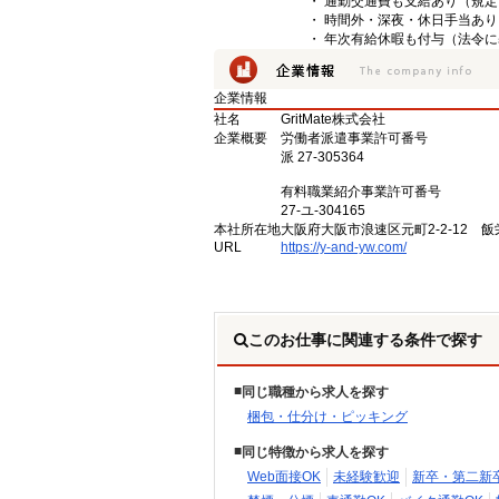
・ 通勤交通費も支給あり（規定
・ 時間外・深夜・休日手当あり
・ 年次有給休暇も付与（法令
企業情報
社名
GritMate株式会社
企業概要
労働者派遣事業許可番号
派 27-305364
有料職業紹介事業許可番号
27-ユ-304165
本社所在地
大阪府大阪市浪速区元町2-2-12 飯
URL
https://y-and-yw.com/
このお仕事に関連する条件で探す
同じ職種から求人を探す
梱包・仕分け・ピッキング
同じ特徴から求人を探す
Web面接OK
未経験歓迎
新卒・第二新