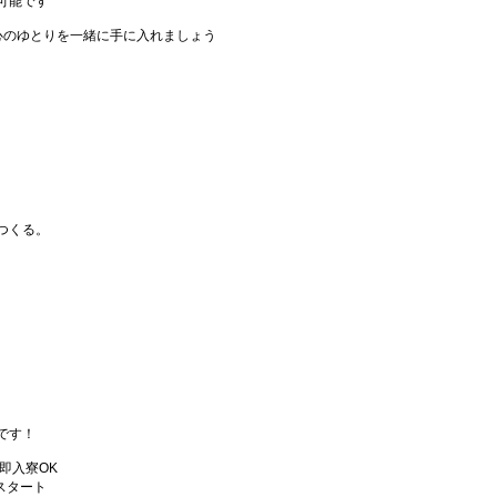
可能です
心のゆとりを一緒に手に入れましょう
つくる。
です！
即入寮OK
スタート