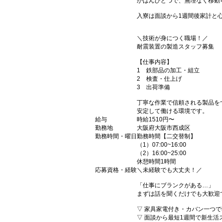
かばんひとつで、無理なく移動
入寮は面談から1週間後家計と
＼技術が身につく職場！／
耐震装置の製造スタッフ募集
【仕事内容】
1 鉄部品の加工・組立
2 検査・仕上げ
3 出荷準備
丁寧な作業で信頼される製品を
安定して働ける環境です。
給与
時給1510円〜
勤務地
大阪府大阪市西成区
勤務時間・曜日
勤務時間【二交替制】
（1）07:00~16:00
（2）16:00~25:00
休憩時間1時間
応募資格・経験
＼未経験でも大丈夫！／
「仕事にブランクがある…」
まずは話を聞くだけでも大歓迎
▽ 家具家電付き・カバン一つで
▽ 面談から最短1週間で新生活