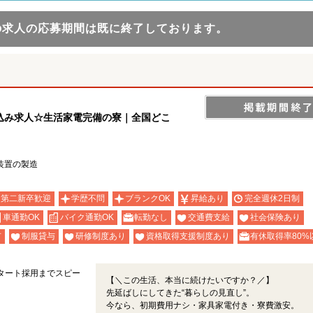
の求人の応募期間は既に終了しております。
込み求人☆生活家電完備の寮｜全国どこ
装置の製造
・第二新卒歓迎
学歴不問
ブランクOK
昇給あり
完全週休2日制
車通勤OK
バイク通勤OK
転勤なし
交通費支給
社会保険あり
有
制服貸与
研修制度あり
資格取得支援制度あり
有休取得率80%
タート採用までスピー
【＼この生活、本当に続けたいですか？／】
先延ばしにしてきた“暮らしの見直し”。
今なら、初期費用ナシ・家具家電付き・寮費激安。