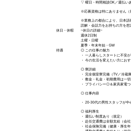
▽ 曜日・時間相談OK／週払い
※応募資格は特にありません（
※業務上の都合により、日本語
読解・会話力をお持ちの方を想
休日・休暇
~休日の詳細~
週休2日制
土曜・日曜
夏季・年末年始・GW
待遇
◎ この仕事の魅力
・ 一人暮らしスタートに不安
・ 今の生活を変えたい方にお
◎ 寮詳細
・ 完全個室寮完備（TV／冷蔵
・ 敷金・礼金・初期費用は一
・ プライバシー◎＆家具家電
◎ 仕事内容
・ 20-30代の男性スタッフが
◎ 福利厚生
・ 週払い制度あり（規定）
・ 赴任交通費は全額支給（会
・ 社会保険完備（健康・厚生