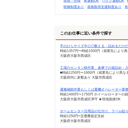
禁煙・分煙
車通勤OK
バイク通勤OK
研修制度あり
資格取得支援制度あり
有
このお仕事に近い条件で探す
手のひらサイズ中心◎数える・詰めるだけ
時給1357円〜時給1500円（就業先により
大阪府大阪市西成区
工場のカンタン軽作業、倉庫での箱詰め・入
■時給1250円〜1600円（就業先により異
大阪府内に多数あり 大阪市西成区
運搬補助作業もしくは重機オペレーター業
大阪府大阪市西成区津守 ★現地面接OK
ホームセンター日用品の仕分け、ラベル貼りスタッ
時給1250円+交通費規定支給
大阪府大阪市西成区