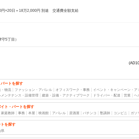
100円×20日＝18万2,000円 別途 交通費全額支給
津守5丁目）
(AD1
・パートを探す
造・物流
ファッション・アパレル
オフィスワーク・事務
イベント・キャンペーン・ア
ルメンテナンス・設備管理
建築・設備・アクティブワーク
ドライバー・配達
営業
ヘ
バイト・パートを探す
家庭教師
事務
本屋
映画館
アパレル
居酒屋
パチンコ
塾講師
コンビニ
ガソ
ートを探す
山県