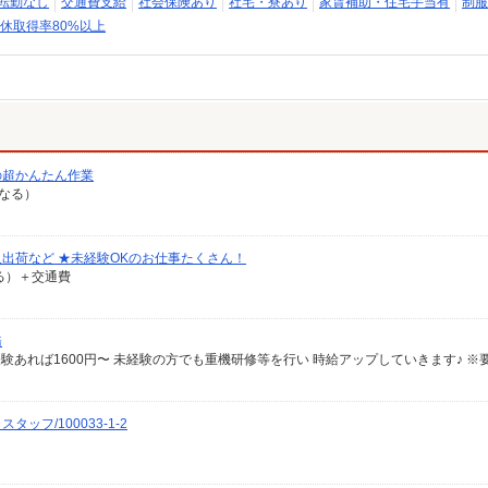
転勤なし
交通費支給
社会保険あり
社宅・寮あり
家賃補助・住宅手当有
制服
休取得率80%以上
の超かんたん作業
異なる）
出荷など ★未経験OKのお仕事たくさん！
なる）＋交通費
務
フ/100033-1-2