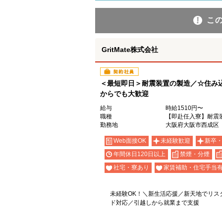
こ
GritMate株式会社
契約社員
＜最短即日＞耐震装置の製造／☆住み
からでも大歓迎
給与
時給1510円〜
職種
【即赴任入寮】耐震
勤務地
大阪府大阪市西成区
Web面接OK
未経験歓迎
新卒
年間休日120日以上
禁煙・分煙
社宅・寮あり
家賃補助・住宅手当
未経験OK！＼新生活応援／新天地でリス
ド対応／引越しから就業まで支援