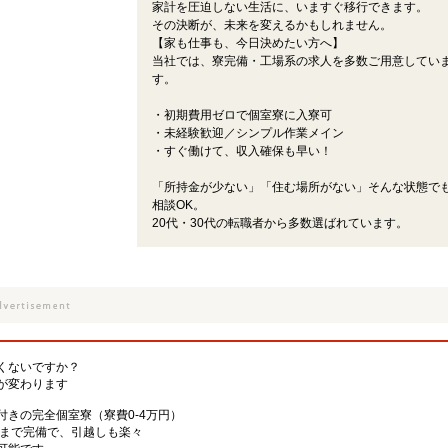
家計を圧迫しない生活に、いますぐ移行できます。
その決断が、未来を変えるかもしれません。
【家も仕事も、今日決めたい方へ】
当社では、寮完備・工場系の求人を多数ご用意してい
す。
・初期費用ゼロで個室寮に入寮可
・未経験歓迎／シンプル作業メイン
・すぐ働けて、収入確保も早い！
「所持金が少ない」「住む場所がない」そんな状態で
相談OK。
20代・30代の転職者から多数選ばれています。
くないですか？
が変わります
きの完全個室寮（寮費0-4万円）
Vまで完備で、引越しも楽々