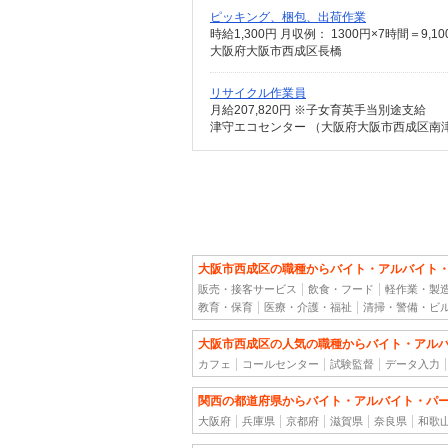
ピッキング、梱包、出荷作業
時給1,300円 月収例： 1300円×7時間＝9,
大阪府大阪市西成区長橋
リサイクル作業員
月給207,820円 ※子女育英手当別途支給
津守エコセンター （大阪府大阪市西成区南
大阪市西成区の職種からバイト・アルバイト
販売・接客サービス
飲食・フード
軽作業・製
教育・保育
医療・介護・福祉
清掃・警備・ビ
大阪市西成区の人気の職種からバイト・アル
カフェ
コールセンター
試験監督
データ入力
関西の都道府県からバイト・アルバイト・パ
大阪府
兵庫県
京都府
滋賀県
奈良県
和歌