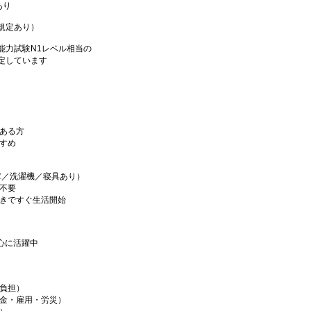
あり
規定あり）
能力試験N1レベル相当の
定しています
がある方
すすめ
庫／洗濯機／寝具あり）
切不要
つきですぐ生活開始
中心に活躍中
社負担）
年金・雇用・労災）