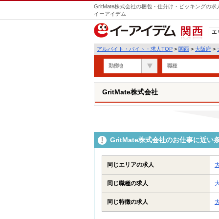
GritMate株式会社の梱包・仕分け・ピッキングの
イーアイデム
エ
関西
アルバイト・バイト・求人TOP
>
関西
>
大阪府
>
勤務地
職種
GritMate株式会社
GritMate株式会社のお仕事に近
同じエリアの求人
同じ職種の求人
同じ特徴の求人