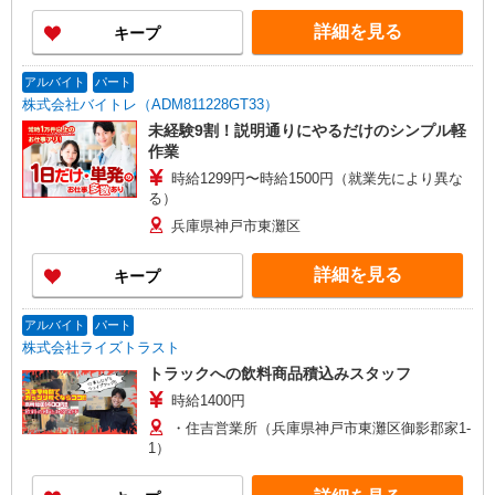
之下166-1 協栄流通坂之下第2要冷集品センター
年収≫ 年収434万円／物流管理職経験1年 月給
内 ●魚崎浜事業所 兵庫県神戸市東灘区魚崎浜町1-
詳細を見る
キープ
225,100円＋時間外手当52,500円（月35h換算）＋
2 コープこうべ魚崎浜要冷集品センター内、魚崎
賞与年2回
浜農産加工場
アルバイト
パート
株式会社バイトレ（ADM811228GT33）
未経験9割！説明通りにやるだけのシンプル軽
作業
時給1299円〜時給1500円（就業先により異な
る）
兵庫県神戸市東灘区
詳細を見る
キープ
アルバイト
パート
株式会社ライズトラスト
トラックへの飲料商品積込みスタッフ
時給1400円
・住吉営業所（兵庫県神戸市東灘区御影郡家1-
1）