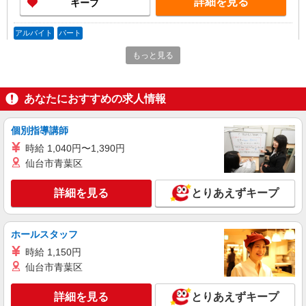
詳細を見る
キープ
月収27万円〜（★ワンマン稼働できた場合） ★繁
忙期の平均給与：月収31万円 週休3日の場合な
ど、詳細は面接でお伝えいたします。
アルバイト
パート
株式会社バイトレ（ADM816930）
もっと見る
コツコツ派歓迎｜見る・分ける・貼るだけ♪倉
庫内軽作業
時給1300円（就業先により異なる）
あなたにおすすめの求人情報
兵庫県神戸市東灘区
個別指導講師
詳細を見る
キープ
時給 1,040円〜1,390円
仙台市青葉区
正社員
株式会社ライズトラスト
詳細を見る
とりあえずキープ
自動販売機補充・ルート配送スタッフ
月給23万円〜 ※経験や能力を考慮して当社規
定により決定します
ホールスタッフ
・住吉営業所（兵庫県神戸市東灘区御影郡家1-
時給 1,150円
1） ★営業所のある区内のJR駅構内および関連
仙台市青葉区
施設をまわります。 ★初日の研修だけは新大阪営
業所で実施します！ もちろん交通費は全額支給
詳細を見る
キープ
詳細を見る
なのでご安心を◎
とりあえずキープ