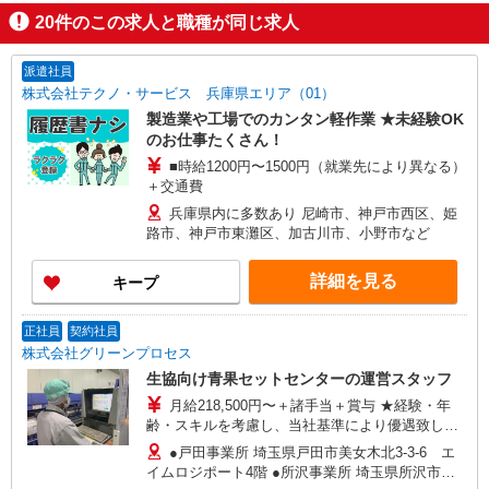
20
件のこの求人と職種が同じ求人
派遣社員
株式会社テクノ・サービス 兵庫県エリア（01）
製造業や工場でのカンタン軽作業 ★未経験OK
のお仕事たくさん！
■時給1200円〜1500円（就業先により異なる）
＋交通費
兵庫県内に多数あり 尼崎市、神戸市西区、姫
路市、神戸市東灘区、加古川市、小野市など
詳細を見る
キープ
正社員
契約社員
株式会社グリーンプロセス
生協向け青果セットセンターの運営スタッフ
月給218,500円〜＋諸手当＋賞与 ★経験・年
齢・スキルを考慮し、当社基準により優遇致しま
す。 ★1年間の試用期間中は同条件の契約社員で
●戸田事業所 埼玉県戸田市美女木北3-3-6 エ
の雇用となります。（契約期間後に希望や能力に
イムロジポート4階 ●所沢事業所 埼玉県所沢市坂
より正社員への登用制度があります。） ≪モデル