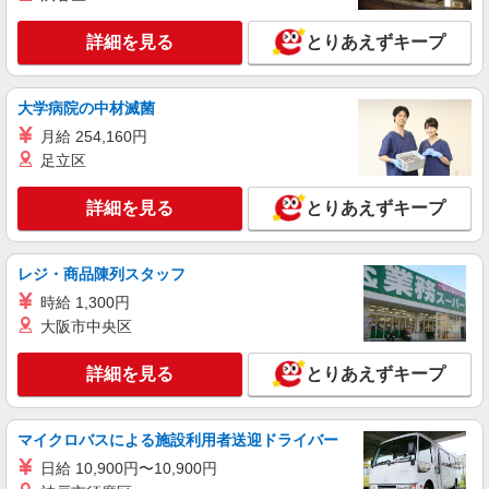
派遣社員
LAPI-Staff株式会社 関西エリア/軽作業
詳細を見る
とりあえずキープ
おもちゃ・玩具のピッキング、梱包
時給1,750円以上（深夜手当含む）＋交通費全
額支給 ◆月収例 308,000円 （夜勤シフト 21時〜
大学病院の中材滅菌
翌6時 週5日勤務の場合） 時給1,750円×8h×22日勤
兵庫県神戸市東灘区 ★上記以外にも多数派遣
月給 254,160円
務
先有
足立区
詳細を見る
キープ
詳細を見る
とりあえずキープ
派遣社員
LAPI-Staff株式会社 関西エリア/軽作業
レジ・商品陳列スタッフ
おもちゃ・玩具のピッキング、梱包
時給 1,300円
時給1,750円以上（深夜手当含む）＋交通費全
大阪市中央区
額支給 ◆月収例 308,000円 （夜勤シフト 21時〜
翌6時 週5日勤務の場合） 時給1,750円×8h×22日勤
兵庫県神戸市東灘区 ★上記以外にも多数派遣
詳細を見る
とりあえずキープ
務
先有
詳細を見る
マイクロバスによる施設利用者送迎ドライバー
キープ
日給 10,900円〜10,900円