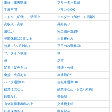
主婦・主夫歓迎
フリーター歓迎
学歴不問
ブランクOK
ミドル（40代～）活躍中
エルダー（50代～）活躍中
高収入・高額
昇給あり
週払い
完全週休2日制
年間休日120日以上
土日祝休み
短期（3ヶ月以内）
平日のみ勤務OK
フルタイム歓迎
朝
昼
夕方
髪型・髪色自由
禁煙・分煙
食堂・売店あり
車通勤OK
バイク通勤OK
自転車通勤OK
残業ほぼなし
残業少なめ（月20h未満）
転勤なし
登録制
有休取得率80%以上
交通費支給
社会保険あり
制服貸与