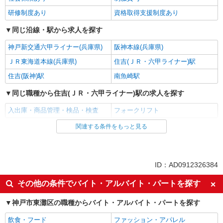
研修制度あり
資格取得支援制度あり
同じ沿線・駅から求人を探す
神戸新交通六甲ライナー(兵庫県)
阪神本線(兵庫県)
ＪＲ東海道本線(兵庫県)
住吉(ＪＲ・六甲ライナー)駅
住吉(阪神)駅
南魚崎駅
同じ職種から住吉(ＪＲ・六甲ライナー)駅の求人を探す
入出庫・商品管理・検品・検査
フォークリフト
関連する条件をもっと見る
同じ雇用形態から住吉(ＪＲ・六甲ライナー)駅の求人を探す
派遣社員
同じ特徴から住吉(ＪＲ・六甲ライナー)駅の求人を探す
ID：AD0912326384
入社日応相談
即日勤務OK
その他の条件でバイト・アルバイト・パートを探す
職場見学OKまたは説明会あり
未経験歓迎
神戸市東灘区の職種からバイト・アルバイト・パートを探す
経験者・有資格者歓迎
新卒・第二新卒歓迎
飲食・フード
ファッション・アパレル
主婦・主夫歓迎
フリーター歓迎