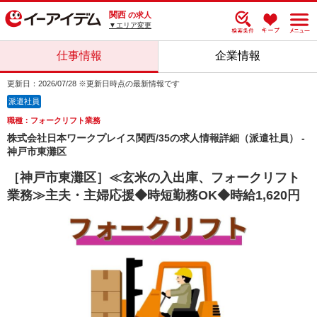
関西
の求人
▼エリア変更
仕事情報
企業情報
更新日：2026/07/28 ※更新日時点の最新情報です
派遣社員
職種：フォークリフト業務
株式会社日本ワークプレイス関西/35の求人情報詳細（派遣社員） -
神戸市東灘区
［神戸市東灘区］≪玄米の入出庫、フォークリフト
業務≫主夫・主婦応援◆時短勤務OK◆時給1,620円