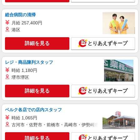
正社員
株式会社テクノ・サービス マニュファクチャリング【兵庫県】
総合病院の清掃
製造スタッフ（組立・加工・目視検査・機械操
月給 257,400円
作など）
港区
月給200000〜250000円（スキル・経験を考
慮）
詳細を見る
とりあえずキープ
兵庫県神戸市東灘区 （他にも兵庫県内に多数
あり） ※勤務地はご希望を考慮の上、ご自宅を中
心に通勤時間120分圏内のエリアとなります。（転
レジ・商品陳列スタッフ
勤なし）
詳細を見る
キープ
時給 1,180円
堺市堺区
派遣社員
LAPI-Staff株式会社 関西エリア/軽作業
詳細を見る
とりあえずキープ
ギフト商品のシール貼り、仕分け
時給1,750円以上（深夜手当含む）＋交通費全
額支給 ◆月収例 308,000円 （夜勤シフト 21時〜
ベルク各店での店内スタッフ
翌6時 週5日勤務の場合） 時給1,750円×8h×22日勤
兵庫県神戸市東灘区 ★上記以外にも多数派遣
時給 1,065円
務
先有
古河市・佐野市・前橋市・高崎市・伊勢崎市・太田市・館林市・
詳細を見る
キープ
詳細を見る
とりあえずキープ