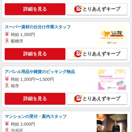
派遣社員
詳細を見る
とりあえずキープ
LAPI-Staff株式会社 関西エリア/軽作業
おもちゃ・玩具のピッキング、梱包
時給1,750円以上（深夜手当含む）＋交通費全
スーパー資材の仕分け作業スタッフ
額支給 ◆月収例 308,000円 （夜勤シフト 21時〜
時給 1,350円
翌6時 週5日勤務の場合） 時給1,750円×8h×22日勤
兵庫県神戸市東灘区 ★上記以外にも多数派遣
船橋市
務
先有
詳細を見る
とりあえずキープ
詳細を見る
キープ
派遣社員
アパレル用品や雑貨のピッキング検品
LAPI-Staff株式会社 関西エリア/軽作業
時給 1,200円〜1,500円
ギフト・ゲーム等のシール貼り・包装・仕分け
柏市
時給1,750円以上（深夜手当含む）＋交通費全
額支給 ◆月収例 308,000円 （夜勤シフト 21時〜
詳細を見る
とりあえずキープ
翌6時 週5日勤務の場合） 時給1,750円×8h×22日勤
兵庫県神戸市東灘区 ★上記以外にも多数派遣
務
先有
マンションの受付・案内スタッフ
詳細を見る
キープ
時給 2,000円
渋谷区