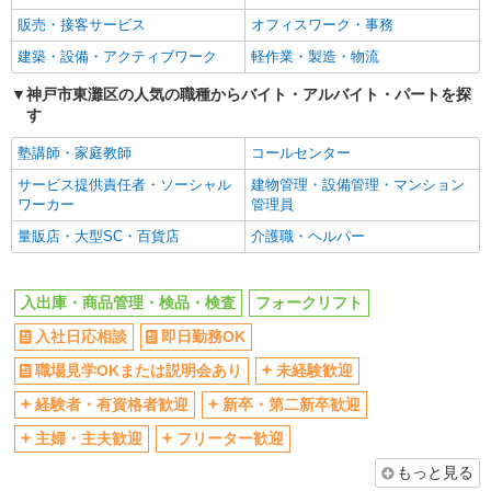
販売・接客サービス
オフィスワーク・事務
学歴不問
ブランクOK
建築・設備・アクティブワーク
軽作業・製造・物流
ミドル（40代～）活躍中
エルダー（50代～）活躍中
高収入・高額
神戸市東灘区の人気の職種からバイト・アルバイト・パートを探
昇給あり
す
週払い
完全週休2日制
塾講師・家庭教師
コールセンター
年間休日120日以上
土日祝休み
サービス提供責任者・ソーシャル
建物管理・設備管理・マンション
短期（3ヶ月以内）
平日のみ勤務OK
ワーカー
管理員
フルタイム歓迎
朝
量販店・大型SC・百貨店
介護職・ヘルパー
昼
夕方
髪型・髪色自由
禁煙・分煙
入出庫・商品管理・検品・検査
フォークリフト
食堂・売店あり
車通勤OK
入社日応相談
即日勤務OK
バイク通勤OK
自転車通勤OK
職場見学OKまたは説明会あり
未経験歓迎
残業ほぼなし
残業少なめ（月20h未満）
経験者・有資格者歓迎
新卒・第二新卒歓迎
転勤なし
登録制
主婦・主夫歓迎
フリーター歓迎
有休取得率80%以上
交通費支給
もっと見る
社会保険あり
制服貸与