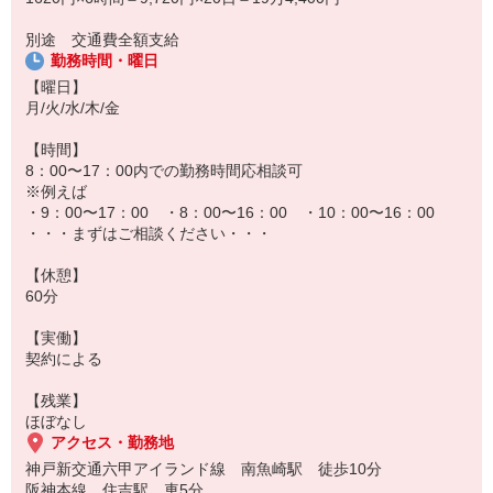
※長期のお仕事になります。
別途 交通費全額支給
勤務時間・曜日
【曜日】
月/火/水/木/金
【時間】
8：00〜17：00内での勤務時間応相談可
※例えば
・9：00〜17：00 ・8：00〜16：00 ・10：00〜16：00
・・・まずはご相談ください・・・
【休憩】
60分
【実働】
契約による
【残業】
ほぼなし
アクセス・勤務地
神戸新交通六甲アイランド線 南魚崎駅 徒歩10分
阪神本線 住吉駅 車5分