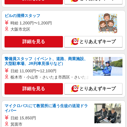
派遣社員
LAPI-Staff株式会社 関西エリア/軽作業
ビルの清掃スタッフ
おもちゃ・玩具の袋詰め・検品など
時給 1,200円〜1,200円
時給1,400円以上＋交通費全額支給 ※夜勤は時
大阪市北区
給1,750円以上（深夜手当含む） ◆月収例
246,400円 （日勤シフト10時〜19時 週5日勤務の
兵庫県神戸市東灘区 ★上記以外にも多数派遣
詳細を見る
とりあえずキープ
場合） 時給1,400円×8h×22日勤務
先有
詳細を見る
キープ
警備員スタッフ（イベント、道路、商業施設、
大型駐車場、JR列車見張りなど）
日給 11,000円〜12,100円
派遣社員
LAPI-Staff株式会社 関西エリア/軽作業
栃木市・小山市・さいたま市西区・さいたま市岩槻区・久喜市・
おもちゃ・玩具の袋詰め・検品など
詳細を見る
とりあえずキープ
時給1,400円以上＋交通費全額支給 ※夜勤は時
給1,750円以上（深夜手当含む） ◆月収例
246,400円 （日勤シフト10時〜19時 週5日勤務の
兵庫県神戸市東灘区 ★上記以外にも多数派遣
場合） 時給1,400円×8h×22日勤務
マイクロバスにて教習所に通う生徒の送迎ドラ
先有
イバー
日給 15,850円
詳細を見る
キープ
箕面市