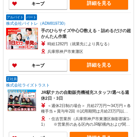
ナシ。仕事終わりはそのまま駅チカで遊びに行け
詳細を見る
キープ
ます♪ ★初日の研修だけは新大阪の営業所で実施
します！ もちろん交通費は全額支給なのでご安
心を◎
アルバイト
パート
株式会社バイトレ（ADM819730）
手のひらサイズ中心◎数える・詰めるだけの超
かんたん作業
時給1282円（就業先により異なる）
兵庫県神戸市東灘区
詳細を見る
キープ
正社員
株式会社ライズトラスト
JR駅ナカの自動販売機補充スタッフ/選べる週
休2日・3日
＜週休2日制の場合＞ 月給27万円〜34万円＋各
種手当＋賞与年2回 ※試用期間は月給23万円以上
＜完全週休3日制の場合＞ 月給23万円〜26万円＋
・住吉営業所（兵庫県神戸市東灘区御影郡家1-
各種手当＋賞与年2回 ※試用期間は月給21万円以
1） ※営業所のある区内のJR駅構内および関連
上 【入社後の収入例（週休2日の場合）】 ・入
施設をまわります。
社〜2ヶ月間：月給23万円〜 ・3ヶ月〜それ以降：