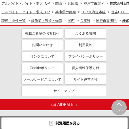
アルバイト・バイト・求人TOP
関西
兵庫県
神戸市東灘区
株式会社日
研修制度あり
資格取得支援制度あり
アルバイト・バイト・求人TOP
兵庫県の路線
ＪＲ東海道本線
住吉(ＪＲ
同じ職種から求人を探す
職種・条件一覧
軽作業・製造・物流
関西
兵庫県
神戸市東灘区
株式
軽作業・製造・物流
入出庫・商品管理・検品・検査
フォークリフト
掲載ご希望のお客様へ
よくある質問
同じ特徴から求人を探す
お問い合わせ
利用規約
未経験歓迎
ミドル（40代～）活躍中
リンクについて
プライバシーポリシー
土日祝休み
短期（3ヶ月以内）
Cookieポリシー
個人情報保護方針
車通勤OK
交通費支給
社会保険あり
メールサービスについて
サイト運営会社
サイトマップ
(c) AIDEM Inc.
TOPへ
閲覧履歴を見る