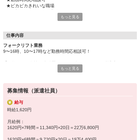
★ピカピカきれいな職場
★９割フォークリフト業務
もっと見る
★重量物なし
★資格・経験を活かす
★残業ほぼなし
★マイカー・バイク通勤OK
仕事内容
★南魚崎駅から徒歩10分の駅チカ
フォークリフト業務
9〜16時、10〜17時など勤務時間応相談可！
気になることやご質問はお問い合わせだけも大歓迎☆彡
ご応募心よりお待ちしております（・ω・）ノ
重量物もなく女性の稼働歴もあり、働くママには好環境◎
もっと見る
カウンターリフトでの玄米の積込み・積み下ろし業務をお願いしま
す。
募集情報（派遣社員）
全体の9割リフト、ほぼ乗りっぱなし！
給与
ほかラベル貼りなど軽作業をお願いします。
時給1,620円
築５年の新しい低温倉庫♪年間を通して 「15度」 設定♪
月給例：
1620円×7時間＝11,340円×20日＝22万6,800円
快適に作業ができる環境が整っています。
1620円×6時間＝9,720円×20日＝19万4,400円