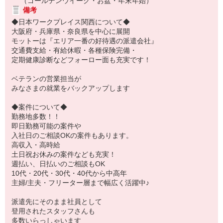
（ゴールデンウイーク・お盆・年末年始）
備考
◆日本ワークプレイス関西について◆
大阪府・兵庫県・奈良県を中心に展開
モットーは『エリア一番の好待遇の派遣会社』
交通費支給・有給休暇・各種保険完備・
定期健康診断などフォーロー面も充実です！
ベテランの営業担当が
みなさまの就業をバックアップします
◆案件について◆
勤務地多数！！
即日勤務可能の案件や
入社日のご相談OKの案件もあります。
高収入・高時給
土日祝お休みの案件なども充実！
週払い、日払いのご相談もOK
10代・20代・30代・40代から中高年
主婦/主夫・フリーター層まで幅広く活躍中♪
派遣先にそのまま社員として
登用されたスタッフさんも
多数いらっしゃいます