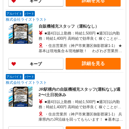
詳細を見る
キープ
アルバイト
パート
株式会社ライズトラスト
自販機補充スタッフ（運転なし）
■週4日以上勤務：時給1,500円 ■週3日以内勤
務：時給1,400円 高時給で効率良く 稼ぐことがで
きますよ♪
・住吉営業所（神戸市東灘区御影郡家1-1） ★
基本は現地集合＆現地解散！ わざわざ営業所に
寄る必要ナシ。仕事終わりはそのまま駅チカで遊
びに行けます♪ ★初日の研修だけは新大阪の営業
詳細を見る
キープ
所で実施します！ もちろん交通費は全額支給な
のでご安心を◎
アルバイト
パート
株式会社ライズトラスト
JR駅構内の自販機補充スタッフ(運転なし)/週
2〜/土日祝休み
■週4日以上勤務：時給1,500円 ■週3日以内勤
務：時給1,400円 高時給で効率良く 稼ぐことがで
きますよ♪
・住吉営業所（神戸市東灘区御影郡家1-1） 兵
庫県内のJR沿線を回ってもらいます！ ★基本は現
地集合＆現地解散！ わざわざ営業所に寄る必要