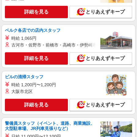
協和建物管理株式会社
詳細を見る
とりあえずキープ
テナントビルの清掃スタッフ
時給1200円
大阪市北区堂島3丁目1-21
ベルク各店での店内スタッフ
時給 1,065円
詳細を見る
キープ
古河市・佐野市・前橋市・高崎市・伊勢崎市・太田市・館林市・
アルバイト
パート
詳細を見る
とりあえずキープ
東洋テックビルサービス株式会社 クリーンサービス部
オフィスビルの清掃
ビルの清掃スタッフ
1177円
大阪府大阪市北区天満橋1丁目
時給 1,200円〜1,200円
大阪市北区
詳細を見る
キープ
詳細を見る
とりあえずキープ
アルバイト
パート
株式会社美交工業
警備員スタッフ（イベント、道路、商業施設、
天神橋筋六丁目付近の駅清掃スタッフ
大型駐車場、JR列車見張りなど）
時給1,177円 月収例：月収229,593円 （時給
日給 11,000円〜12,100円