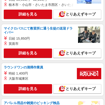
1,177円、月平均26日勤務、深夜手当含む）
栃木市・小山市・さいたま市西区・さいたま市岩槻区・久喜市・
大阪府大阪市北区天神橋六丁目付近
詳細を見る
とりあえずキープ
詳細を見る
キープ
マイクロバスにて教習所に通う生徒の送迎ドラ
アルバイト
パート
イバー
東洋テックビルサービス株式会社 クリーンサービス部
日給 15,850円
オフィスビル内の清掃スタッフ 男女トイレ清
掃のみの作業です。
箕面市
時給1200円
詳細を見る
とりあえずキープ
大阪府大阪市北区大淀北1丁目
詳細を見る
キープ
ラウンドワンの清掃作業員
時給 1,400円
アルバイト
パート
大阪市城東区
東洋テックビルサービス株式会社 クリーンサービス部
清掃スタッフ
詳細を見る
とりあえずキープ
時給1200円
大阪府大阪市北区大淀南2-3-3
アパレル用品や雑貨のピッキング検品