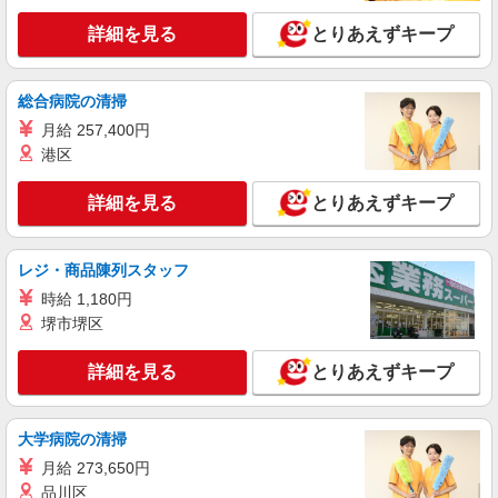
詳細を見る
詳細を見る
とりあえずキープ
キープ
パート
総合病院の清掃
東洋テックビルサービス株式会社 クリーンサービス部
月給 257,400円
オフィスビル清掃
港区
時給1300円
大阪府大阪市北区中之島4-3-51
詳細を見る
とりあえずキープ
詳細を見る
キープ
レジ・商品陳列スタッフ
業務委託
時給 1,180円
株式会社太陽ビルマネージメント
堺市堺区
分譲マンション清掃スタッフ
（報酬）月額76,800円＋交通費相当額全額
詳細を見る
とりあえずキープ
大阪府大阪市北区万歳町周辺
大学病院の清掃
詳細を見る
キープ
月給 273,650円
品川区
パート