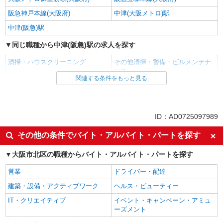
阪急神戸本線(大阪府)
中津(大阪メトロ)駅
中津(阪急)駅
同じ職種から中津(阪急)駅の求人を探す
清掃・ハウスクリーニング
その他清掃・警備・ビルメンテナ
ンス
関連する条件をもっと見る
同じ雇用形態から中津(阪急)駅の求人を探す
アルバイト
パート
ID：AD0725097989
同じ特徴から中津(阪急)駅の求人を探す
その他の条件でバイト・アルバイト・パートを探す
未経験歓迎
経験者・有資格者歓迎
短時間勤務（1日4h以内）OK
大阪市北区の職種からバイト・アルバイト・パートを探す
朝
昼
副業・WワークOK
営業
ドライバー・配達
交通費支給
制服貸与
建築・設備・アクティブワーク
ヘルス・ビューティー
同じ職種から求人を探す
IT・クリエイティブ
イベント・キャンペーン・アミュ
ーズメント
清掃・警備・ビルメンテナンス・設備管理