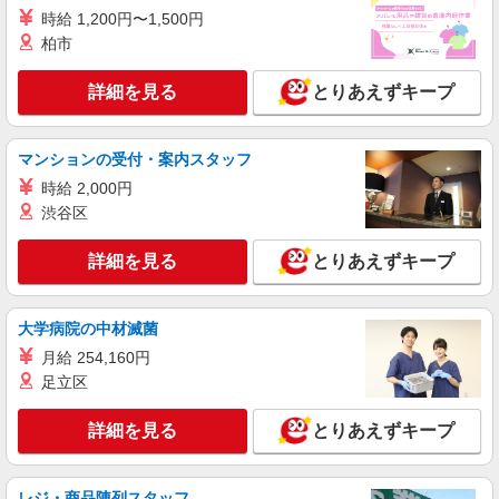
詳細を見る
キープ
時給 1,200円〜1,500円
柏市
アルバイト
パート
株式会社不二ビルサービス
詳細を見る
とりあえずキープ
オフィスビルの清掃スタッフ
時給1,250円
マンションの受付・案内スタッフ
大阪府大阪市北区豊崎5丁目3-22
時給 2,000円
渋谷区
詳細を見る
キープ
詳細を見る
とりあえずキープ
アルバイト
パート
三井不動産ファシリティーズ・ウエスト株式会社
オフィス清掃/18:00〜21:00
大学病院の中材滅菌
時給1,250円
月給 254,160円
大阪府大阪市北区中之島
足立区
詳細を見る
キープ
詳細を見る
とりあえずキープ
レジ・商品陳列スタッフ