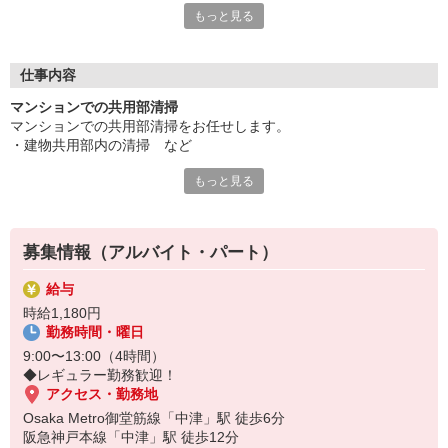
もっと見る
◆『OS共栄ビル管理株式会社』の魅力♪
◎阪神阪急東宝グループで安心・安定
◎13時までの1日4h勤務、レギュラー歓迎！
◎時給1,180円で家計のいい足しになる
仕事内容
◎難しい作業はありません。
マンションでの共用部清掃
マンションでの共用部清掃をお任せします。
＼高層マンションの共用部のお掃除／
・建物共用部内の清掃 など
もちろん複数のスタッフがいますので、
限られた場所の担当になりますから
もっと見る
☆難しい作業はありません。
大丈夫です。年齢不問ですので、
シニア世代の方も無理なく働ける
＊未経験歓迎！丁寧に指導するので安心ですよ。
お仕事環境です。
＊もちろん経験者の方も大歓迎
募集情報（アルバイト・パート）
◆こんな方をお待ちしています♪
・しっかり稼ぎたい方
給与
・Wワーク、副業、掛け持ちOK
時給1,180円
・運動不足解消に少し体を動かしたい方
勤務時間・曜日
・定年過ぎても働きたい方
9:00〜13:00（4時間）
◆レギュラー勤務歓迎！
アクセス・勤務地
Osaka Metro御堂筋線「中津」駅 徒歩6分
阪急神戸本線「中津」駅 徒歩12分