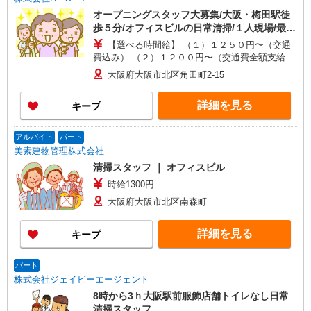
オープニングスタッフ大募集/大阪・梅田駅徒
歩５分/オフィスビルの日常清掃/１人現場/最長
８２歳まで働ける/日祝休み
【選べる時間給】 （１）１２５０円〜（交通
費込み） （２）１２００円〜（交通費全額支給）
※（１）（２）から希望をお知らせください。 ※
大阪府大阪市北区角田町2-15
試用期間3か月あり(同条件)
詳細を見る
キープ
アルバイト
パート
美素建物管理株式会社
清掃スタッフ ｜ オフィスビル
時給1300円
大阪府大阪市北区南森町
詳細を見る
キープ
パート
株式会社ジェイビーエージェント
8時から3ｈ大阪駅前服飾店舗トイレなし日常
清掃スタッフ