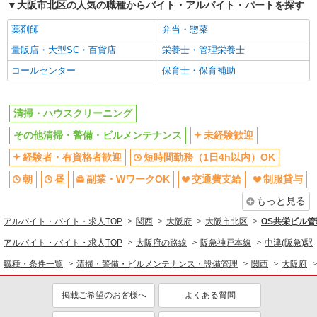
大阪市北区の人気の職種からバイト・アルバイト・パートを探す
清掃・ハウスクリーニング
薬剤師
弁当・惣菜
同じ特徴から求人を探す
量販店・大型SC・百貨店
栄養士・管理栄養士
未経験歓迎
短時間勤務（1日4h以内）OK
コールセンター
保育士・保育補助
副業・WワークOK
交通費支給
清掃・ハウスクリーニング
その他清掃・警備・ビルメンテナンス
未経験歓迎
経験者・有資格者歓迎
短時間勤務（1日4h以内）OK
朝
昼
副業・WワークOK
交通費支給
制服貸与
もっと見る
アルバイト・バイト・求人TOP
関西
大阪府
大阪市北区
OS共栄ビル
アルバイト・バイト・求人TOP
大阪府の路線
阪急神戸本線
中津(阪急)駅
職種・条件一覧
清掃・警備・ビルメンテナンス・設備管理
関西
大阪府
掲載ご希望のお客様へ
よくある質問