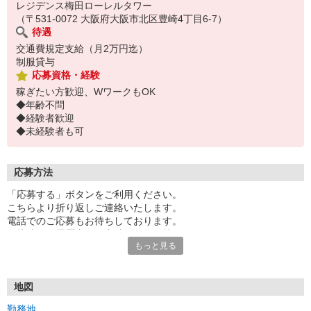
レジデンス梅田ローレルタワー
（〒531-0072 大阪府大阪市北区豊崎4丁目6-7）
待遇
交通費規定支給（月2万円迄）
制服貸与
応募資格・経験
稼ぎたい方歓迎、WワークもOK
◆年齢不問
◆経験者歓迎
◆未経験者も可
応募方法
「応募する」ボタンをご利用ください。
こちらより折り返しご連絡いたします。
電話でのご応募もお待ちしております。
面接時には履歴書（写真貼付）をお持ちください。
もっと見る
電話受付日時（平日9:30〜17:00）
地図
勤務地