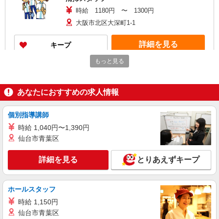
時給 1180円 〜 1300円
大阪市北区大深町1-1
詳細を見る
キープ
もっと見る
パート
株式会社ジェイビーエージェント
7時半からか8時から4.5ｈオフィスビル日常清
あなたにおすすめの求人情報
掃スタッフ
時給 1180円 〜 1300円
個別指導講師
大阪市北区末広町2
時給 1,040円〜1,390円
仙台市青葉区
詳細を見る
キープ
詳細を見る
とりあえずキープ
アルバイト
パート
株式会社京伸
私立の学校内のトイレ清掃パート
ホールスタッフ
時給1,180円 ※研修期間（1〜3日程度）
時給 1,150円
大阪府大阪市北区大淀南3-3-7
仙台市青葉区