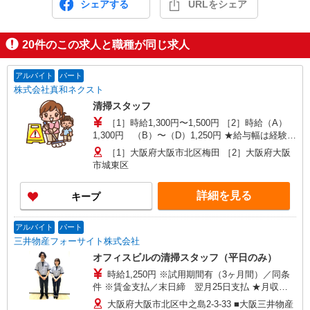
シェアする
URLをシェア
20
件のこの求人と職種が同じ求人
アルバイト
パート
株式会社真和ネクスト
清掃スタッフ
［1］時給1,300円〜1,500円 ［2］時給（A）
1,300円 （B）〜（D）1,250円 ★給与幅は経験に
よる ★研修期間1ヵ月あり：時給1,177円
［1］大阪府大阪市北区梅田 ［2］大阪府大阪
市城東区
詳細を見る
キープ
アルバイト
パート
三井物産フォーサイト株式会社
オフィスビルの清掃スタッフ（平日のみ）
時給1,250円 ※試用期間有（3ヶ月間）／同条
件 ※賃金支払／末日締 翌月25日支払 ★月収
例：100,000円（月に20日勤務の場合）
大阪府大阪市北区中之島2-3-33 ■大阪三井物産