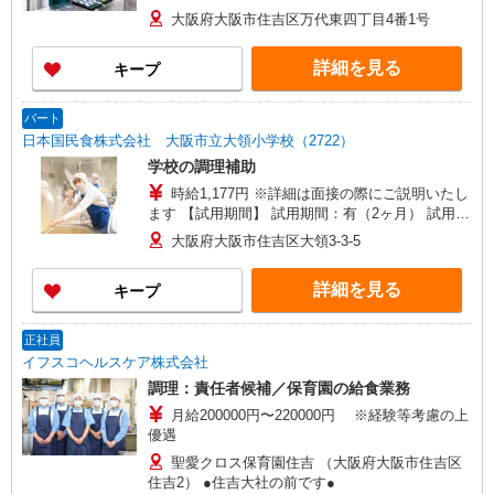
大阪府大阪市住吉区万代東四丁目4番1号
詳細を見る
キープ
パート
日本国民食株式会社 大阪市立大領小学校（2722）
学校の調理補助
時給1,177円 ※詳細は面接の際にご説明いたし
ます 【試用期間】 試用期間：有（2ヶ月） 試用期
間中の労働条件：変更なし
大阪府大阪市住吉区大領3-3-5
詳細を見る
キープ
正社員
イフスコヘルスケア株式会社
調理：責任者候補／保育園の給食業務
月給200000円〜220000円 ※経験等考慮の上
優遇
聖愛クロス保育園住吉 （大阪府大阪市住吉区
住吉2） ●住吉大社の前です●