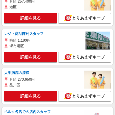
月給 257,400円
詳細を見る
キープ
港区
アルバイト
パート
詳細を見る
とりあえずキープ
名阪食品株式会社 大阪事業部
調理補助（保育園での調理・盛付・洗浄）
時給1180円〜1280円 経験・能力などによって
レジ・商品陳列スタッフ
考慮いたします♪ まずはご相談ください。
時給 1,180円
大阪府大阪市住吉区我孫子東3丁目2番25号
堺市堺区
コーポYM21 201 『四恩るり2乳児保育園』
詳細を見る
とりあえずキープ
詳細を見る
キープ
契約社員
大学病院の清掃
株式会社魚国総本社
月給 273,650円
栄養士・調理師・調理員
品川区
月額20万〜 ※試用期間あり
大阪府大阪市住吉区苅田５－１７－２５ 認定
詳細を見る
とりあえずキープ
こども園 ひまわり幼稚園内 事業所
詳細を見る
キープ
ベルク各店での店内スタッフ