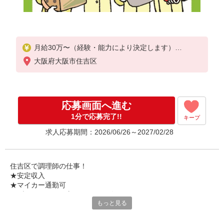
月給30万〜（経験・能力により決定します）
※試用期間あり（入社日から2ヶ月経過後の月末まで
大阪府大阪市住吉区
）
応募画面へ進む
1分で応募完了!!
キープ
求人応募期間：2026/06/26～2027/02/28
住吉区で調理師の仕事！
★安定収入
★マイカー通勤可
★ブランクのある方もサポート致します♪
もっと見る
★貴方も資格を活かして一緒には働いてみませんか？
大阪を拠点に、全国の学校・病院・福祉施設・企業向け産業給食