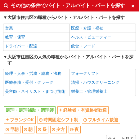
経験者・有資格者歓迎
ブランクOK
その他の条件でバイト・アルバイト・パートを探す
時間固定シフト制
フルタイム歓迎
大阪市住吉区の職種からバイト・アルバイト・パートを探す
早朝
朝
営業
医療・介護・福祉
昼
夕方
教育・保育
ヘルス・ビューティー
夜
車通勤OK
ドライバー・配達
飲食・フード
交通費支給
社会保険あり
制服貸与
大阪市住吉区の人気の職種からバイト・アルバイト・パートを探
す
同じ職種から求人を探す
経理・人事・労務・総務・法務
フォークリフト
飲食・フード
医療事務・受付・クラーク
清掃・ハウスクリーニング
調理・調理補助・調理師
美容師・ネイリスト・まつげ施術
栄養士・管理栄養士
同じ特徴から求人を探す
車通勤OK
交通費支給
調理・調理補助・調理師
経験者・有資格者歓迎
社会保険あり
ブランクOK
時間固定シフト制
フルタイム歓迎
早朝
朝
昼
夕方
夜