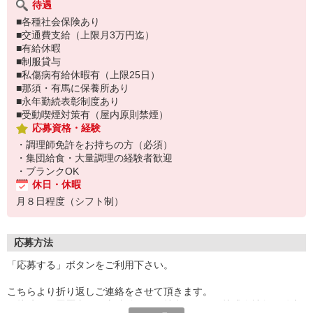
待遇
■各種社会保険あり
■交通費支給（上限月3万円迄）
■有給休暇
■制服貸与
■私傷病有給休暇有（上限25日）
■那須・有馬に保養所あり
■永年勤続表彰制度あり
■受動喫煙対策有（屋内原則禁煙）
応募資格・経験
・調理師免許をお持ちの方（必須）
・集団給食・大量調理の経験者歓迎
・ブランクOK
休日・休暇
月８日程度（シフト制）
応募方法
「応募する」ボタンをご利用下さい。
こちらより折り返しご連絡をさせて頂きます。
面接時には履歴書（写真貼付）をご持参下さい。株式会社魚国総本