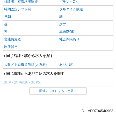
経験者・有資格者歓迎
ブランクOK
時間固定シフト制
フルタイム歓迎
早朝
朝
昼
夕方
夜
車通勤OK
交通費支給
社会保険あり
制服貸与
同じ沿線・駅から求人を探す
大阪メトロ御堂筋線(大阪府)
あびこ駅
同じ職種からあびこ駅の求人を探す
調理・調理補助・調理師
関連する条件をもっと見る
同じ雇用形態からあびこ駅の求人を探す
正社員
同じ特徴からあびこ駅の求人を探す
ID：AD0704540963