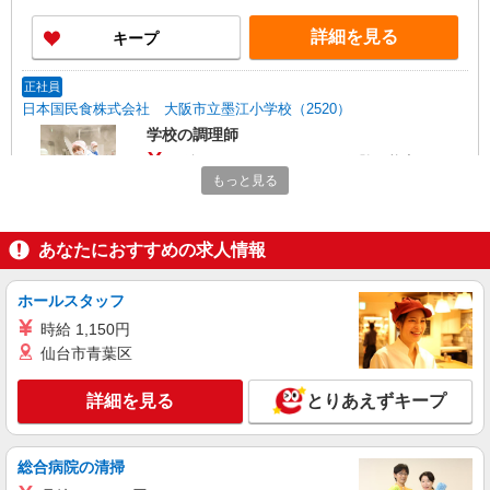
詳細を見る
キープ
正社員
日本国民食株式会社 大阪市立墨江小学校（2520）
学校の調理師
月給196,000〜280,000円 ※経験、能力による
※詳細は面接の際にご説明いたします 【給与内
もっと見る
訳・手当】 給与（基本給）189,497円 給食手当
大阪府大阪市住吉区墨江2-3-46
5,875円 固定残業代628〜84,628円 固定残業時間
0〜55時間 ※上記を超える時間外労働分について
あなたにおすすめの求人情報
詳細を見る
キープ
は割増賃金を追加で支給 【試用期間】 試用期間：
有（2ヶ月） 試用期間中の労働条件：変更なし
ホールスタッフ
アルバイト
パート
有限会社マルフクメディカルフーズ
時給 1,150円
仙台市青葉区
高齢者向け施設厨房内での盛付スタッフ
（朝）時給 1,185円〜 （昼）時給 1,180円〜
詳細を見る
とりあえずキープ
※能力により昇給あり
大阪府大阪市住吉区長居4-7-21 ＜メディケア
ホーム長居＞
総合病院の清掃