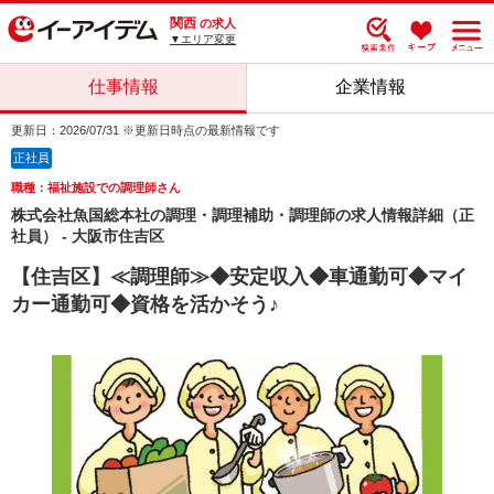
関西
の求人
▼エリア変更
仕事情報
企業情報
更新日：2026/07/31 ※更新日時点の最新情報です
正社員
職種：福祉施設での調理師さん
株式会社魚国総本社の調理・調理補助・調理師の求人情報詳細（正
社員） - 大阪市住吉区
【住吉区】≪調理師≫◆安定収入◆車通勤可◆マイ
カー通勤可◆資格を活かそう♪