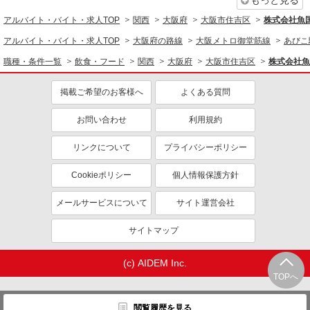
もっと見る
アルバイト・バイト・求人TOP
関西
大阪府
大阪市住吉区
株式会社魚
アルバイト・バイト・求人TOP
大阪府の路線
大阪メトロ御堂筋線
あびこ
職種・条件一覧
飲食・フード
関西
大阪府
大阪市住吉区
株式会社魚
掲載ご希望のお客様へ
よくある質問
お問い合わせ
利用規約
リンクについて
プライバシーポリシー
Cookieポリシー
個人情報保護方針
メールサービスについて
サイト運営会社
サイトマップ
(c) AIDEM Inc.
TOPへ
閲覧履歴を見る