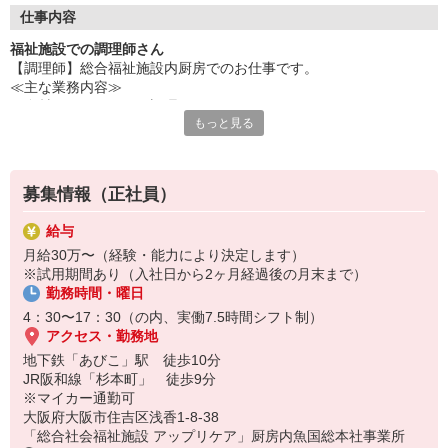
まで手がける魚国総本社
仕事内容
100年以上の歴史と全国ネットワークで、安心して長く働ける環
福祉施設での調理師さん
境です♪
【調理師】総合福祉施設内厨房でのお仕事です。
≪主な業務内容≫
・食材の下ごしらえ・調理
もっと見る
・料理の盛付・提供
・食器や調理器具の洗浄
・厨房の管理・衛生管理 など
募集情報（正社員）
調理業務全般をお任せします。
給与
月給30万〜（経験・能力により決定します）
※試用期間あり（入社日から2ヶ月経過後の月末まで）
勤務時間・曜日
4：30〜17：30（の内、実働7.5時間シフト制）
アクセス・勤務地
地下鉄「あびこ」駅 徒歩10分
JR阪和線「杉本町」 徒歩9分
※マイカー通勤可
大阪府大阪市住吉区浅香1-8-38
「総合社会福祉施設 アップリケア」厨房内魚国総本社事業所