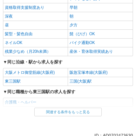
資格取得支援制度あり
早朝
深夜
朝
昼
夕方
髪型・髪色自由
髭（ひげ）OK
ネイルOK
バイク通勤OK
残業少なめ（月20h未満）
産休・育休取得実績あり
同じ沿線・駅から求人を探す
大阪メトロ御堂筋線(大阪府)
阪急宝塚本線(大阪府)
東三国駅
三国(大阪)駅
同じ職種から東三国駅の求人を探す
介護職・ヘルパー
関連する条件をもっと見る
同じ雇用形態から東三国駅の求人を探す
正社員
同じ特徴から東三国駅の求人を探す
ID：AD0702473630