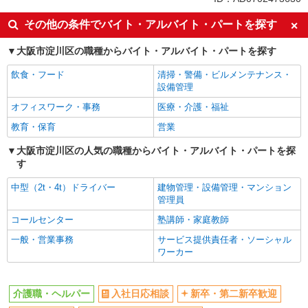
入社日応相談
新卒・第二新卒歓迎
その他の条件でバイト・アルバイト・パートを探す
女性活躍中
ミドル（40代～）活躍中
大阪市淀川区の職種からバイト・アルバイト・パートを探す
エルダー（50代～）活躍中
自転車通勤OK
飲食・フード
清掃・警備・ビルメンテナンス・
交通費支給
社会保険あり
設備管理
制服貸与
研修制度あり
オフィスワーク・事務
医療・介護・福祉
経験者・有資格者歓迎
ボーナス・賞与あり
教育・保育
営業
昇給あり
家賃補助・住宅手当有
大阪市淀川区の人気の職種からバイト・アルバイト・パートを探
退職金・財形貯蓄制度あり
各種手当（家族・役職・インセン
す
ティブなど）あり
中型（2t・4t）ドライバー
建物管理・設備管理・マンション
資格取得支援制度あり
早朝
管理員
深夜
朝
コールセンター
塾講師・家庭教師
昼
夕方
一般・営業事務
サービス提供責任者・ソーシャル
髪型・髪色自由
髭（ひげ）OK
ワーカー
ネイルOK
バイク通勤OK
残業少なめ（月20h未満）
産休・育休取得実績あり
介護職・ヘルパー
入社日応相談
新卒・第二新卒歓迎