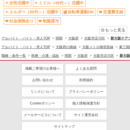
同じ職種から求人を探す
女性活躍中
ミドル（40代～）活躍中
エルダー（50代～）活躍中
自転車通勤OK
交通費支給
医療・介護・福祉
社会保険あり
制服貸与
介護職・ヘルパー
もっと見る
同じ特徴から求人を探す
アルバイト・バイト・求人TOP
関西
大阪府
大阪市淀川区
新大阪ケアコ
ミドル（40代～）活躍中
交通費支給
アルバイト・バイト・求人TOP
大阪府の路線
大阪メトロ御堂筋線
東三国
社会保険あり
ボーナス・賞与あり
職種・条件一覧
医療・介護・福祉
関西
大阪府
大阪市淀川区
新大阪
深夜
産休・育休取得実績あり
掲載ご希望のお客様へ
よくある質問
お問い合わせ
利用規約
リンクについて
プライバシーポリシー
Cookieポリシー
個人情報保護方針
メールサービスについて
サイト運営会社
サイトマップ