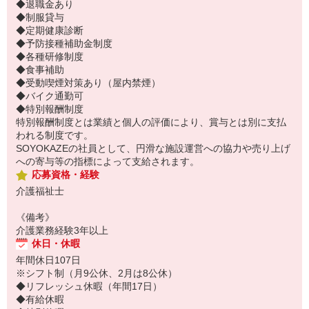
◆退職金あり
◆制服貸与
◆定期健康診断
◆予防接種補助金制度
◆各種研修制度
◆食事補助
◆受動喫煙対策あり（屋内禁煙）
◆バイク通勤可
◆特別報酬制度
特別報酬制度とは業績と個人の評価により、賞与とは別に支払
われる制度です。
SOYOKAZEの社員として、円滑な施設運営への協力や売り上げ
への寄与等の指標によって支給されます。
応募資格・経験
介護福祉士
《備考》
介護業務経験3年以上
休日・休暇
年間休日107日
※シフト制（月9公休、2月は8公休）
◆リフレッシュ休暇（年間17日）
◆有給休暇