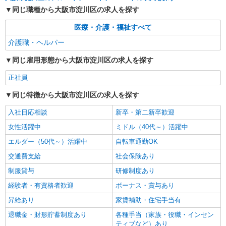
同じ職種から大阪市淀川区の求人を探す
詳細を見る
キープ
医療・介護・福祉すべて
介護職・ヘルパー
派遣社員
株式会社kotrio /●OS-H1-2013598
同じ雇用形態から大阪市淀川区の求人を探す
西中島南方駅★グループホームで夜勤専従★日
払いOK★履歴書不要
正社員
時給1550円〜2187円 ＜日払い有/週払い有/交
同じ特徴から大阪市淀川区の求人を探す
通費全支給(ガソリン代含む)＞
大阪市淀川区
入社日応相談
新卒・第二新卒歓迎
女性活躍中
ミドル（40代～）活躍中
詳細を見る
キープ
エルダー（50代～）活躍中
自転車通勤OK
交通費支給
社会保険あり
制服貸与
研修制度あり
経験者・有資格者歓迎
ボーナス・賞与あり
昇給あり
家賃補助・住宅手当有
退職金・財形貯蓄制度あり
各種手当（家族・役職・インセン
ティブなど）あり