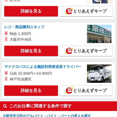
大阪市淀川区
詳細を見る
とりあえずキープ
詳細を見る
キープ
派遣社員
レジ・商品陳列スタッフ
株式会社kotrio /●OS-H1-1957208
時給 1,300円
西中島南方駅★シフト柔軟で長く働きやすいシ
大阪市中央区
ニア向けマンション
時給1550円〜2187円 ＜日払い有/週払い有/交
詳細を見る
とりあえずキープ
通費全支給(ガソリン代含む)＞
大阪市淀川区
マイクロバスによる施設利用者送迎ドライバー
詳細を見る
キープ
日給 10,900円〜10,900円
神戸市須磨区
派遣社員
株式会社kotrio /●OS-H1-2103410
詳細を見る
とりあえずキープ
神崎川駅＊高級シニアマンションでのサポート
職員＊.・：゜
時給1550円〜2187円 ＜日払い有/週払い有/交
このお仕事に関連する条件で探す
通費全支給(ガソリン代含む)＞
大阪市淀川区
大阪市淀川区のアルバイト・バイト・パートの求人を探す