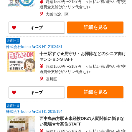
時給1550円〜2187円 ＜日払い有/週払い有/交
通費全支給(ガソリン代含む)＞
大阪市淀川区
詳細を見る
キープ
派遣社員
株式会社kotrio /●OS-H1-2103481
十三駅すぐ★見守り・お掃除などのシニア向け
マンションSTAFF
時給1550円〜2187円 ＜日払い有/週払い有/交
通費全支給(ガソリン代含む)＞
淀川区
詳細を見る
キープ
派遣社員
株式会社kotrio /●OS-H1-2015194
西中島南方駅★未経験OKの人間関係に悩まな
い職場★サ高住STAFF
時給1550円〜2187円 ＜日払い有/週払い有/交