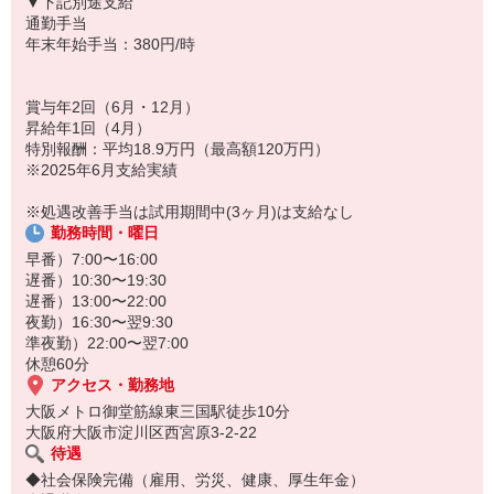
▼下記別途支給
通勤手当
年末年始手当：380円/時
賞与年2回（6月・12月）
昇給年1回（4月）
特別報酬：平均18.9万円（最高額120万円）
※2025年6月支給実績
※処遇改善手当は試用期間中(3ヶ月)は支給なし
勤務時間・曜日
早番）7:00〜16:00
遅番）10:30〜19:30
遅番）13:00〜22:00
夜勤）16:30〜翌9:30
準夜勤）22:00〜翌7:00
休憩60分
アクセス・勤務地
大阪メトロ御堂筋線東三国駅徒歩10分
大阪府大阪市淀川区西宮原3-2-22
待遇
◆社会保険完備（雇用、労災、健康、厚生年金）