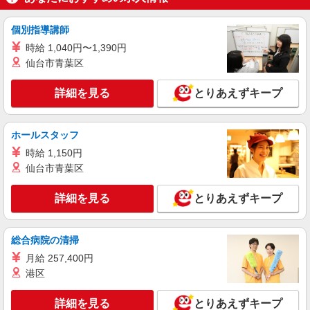
通費全支給(ガソリン代含む)＞
大阪市淀川区
個別指導講師
時給 1,040円〜1,390円
詳細を見る
キープ
仙台市青葉区
派遣社員
詳細を見る
とりあえずキープ
株式会社kotrio /●OS-H1-1954412
新大阪駅｜リハビリ補助などのデイサービス
STAFF♪未経験OK
ホールスタッフ
時給1550円〜2187円 ＜日払い有/週払い有/交
時給 1,150円
通費全支給(ガソリン代含む)＞
仙台市青葉区
大阪市淀川区
詳細を見る
とりあえずキープ
詳細を見る
キープ
派遣社員
総合病院の清掃
株式会社kotrio /●OS-H1-1953740
月給 257,400円
十三駅▼綺麗なサ高住で生活ケア▼清掃やフロ
港区
アの巡回など
時給1550円〜2187円 ＜日払い有/週払い有/交
詳細を見る
とりあえずキープ
通費全支給(ガソリン代含む)＞