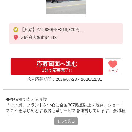
【月給】278,920円〜318,920円
大阪府大阪市淀川区
▼給与詳細
資格手当：10,000円
処遇改善手当：35,920円
夜勤手当：30,000円（5回分）
応募画面へ進む
※6回目以降は1回6,000円支給
住宅手当：規定あり
1分で応募完了!!
キープ
精勤手当：8,000円
求人応募期間：2026/07/23～2026/12/31
▼下記別途支給
通勤手当
年末年始手当：380円/時
◆多職種で支える介護
「そよ風」ブランドを中心に全国367拠点以上を展開。ショート
ステイをはじめとする居宅系サービスを運営しています。多職種
賞与年2回（6月・12月）
連携でお客様一人ひとりの生活を支える体制を整えています。職
昇給年1回（4月）
もっと見る
種を超えて相談しやすい雰囲気があり、周囲と連携しながら安心
特別報酬：平均18.9万円（最高額120万円）
して働ける環境です。
※2025年6月支給実績