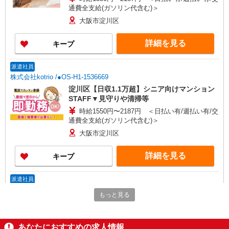
通費全支給(ガソリン代含む)＞
大阪市淀川区
詳細を見る
キープ
派遣社員
株式会社kotrio /●OS-H1-1536669
淀川区【日収1.1万超】シニア向けマンション
STAFF▼見守りや清掃等
時給1550円〜2187円 ＜日払い有/週払い有/交
通費全支給(ガソリン代含む)＞
大阪市淀川区
詳細を見る
キープ
派遣社員
株式会社kotrio /●OS-H1-2087256
もっと見る
西中島南方駅▼シニアマンション▼フロアの巡
回や安否確認など
時給1550円〜2187円 ＜日払い有/週払い有/交
あなたにおすすめの求人情報