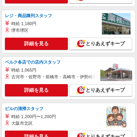
淀川区
レジ・商品陳列スタッフ
詳細を見る
キープ
時給 1,180円
堺市堺区
派遣社員
株式会社kotrio /●OS-H1-2013590
詳細を見る
とりあえずキープ
十三駅チカ★グループホームで夜勤専従★日払
いOK★履歴書不要
時給1550円〜2187円 ＜日払い有/週払い有/交
ベルク各店での店内スタッフ
通費全支給(ガソリン代含む)＞
時給 1,065円
淀川区
古河市・佐野市・前橋市・高崎市・伊勢崎市・太田市・館林市・
詳細を見る
キープ
詳細を見る
とりあえずキープ
派遣社員
ビルの清掃スタッフ
株式会社kotrio /●OS-H1-2103478
西中島南方駅すぐ★見守り・お掃除などのシニ
時給 1,200円〜1,200円
ア向けマンションSTAFF
大阪市北区
時給1550円〜2187円 ＜日払い有/週払い有/交
通費全支給(ガソリン代含む)＞
詳細を見る
とりあえずキープ