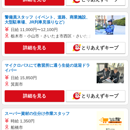
大阪市淀川区
警備員スタッフ（イベント、道路、商業施設、
詳細を見る
キープ
大型駐車場、JR列車見張りなど）
日給 11,000円〜12,100円
派遣社員
栃木市・小山市・さいたま市西区・さいたま市岩槻区・久喜市・
株式会社kotrio /●OS-H1-1953453
十三駅｜小さなグループホームで家事や生活の
詳細を見る
とりあえずキープ
サポート！
時給1550円〜2187円 ＜日払い有/週払い有/交
通費全支給(ガソリン代含む)＞
マイクロバスにて教習所に通う生徒の送迎ドラ
淀川区
イバー
日給 15,850円
詳細を見る
キープ
箕面市
派遣社員
詳細を見る
とりあえずキープ
株式会社kotrio /●OS-H1-2014478
神崎川駅◆サ高住スタッフ◆穏やかな職場×週
3〜×残業なし
スーパー資材の仕分け作業スタッフ
時給1550円〜2187円 ＜日払い有/週払い有/交
時給 1,350円
通費全支給(ガソリン代含む)＞
船橋市