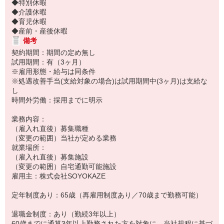
◆特別休暇
◆介護休暇
◆育児休暇
◆産前・産後休暇
備考
契約期間：期間の定め無し
試用期間：有（3ヶ月）
※雇用形態・給与は同条件
※処遇改善手当(支給対象の場合)は試用期間中(3ヶ月)は支給な
し
時間外労働：採用までに明示
業務内容：
（雇入れ直後）募集職種
（変更の範囲）当社が定める業務
就業場所：
（雇入れ直後）募集施設
（変更の範囲）自宅通勤可能施設
雇用主：株式会社SOYOKAZE
定年制度あり：65歳（再雇用制度あり／70歳まで勤務可能）
退職金制度：あり（勤続3年以上）
60歳までに通算3年以上勤務された方を対象に、当社規程に基づ