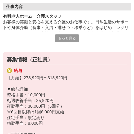
◆自分らしく働ける
仕事内容
※処遇改善手当は試用期間中(3ヶ月)は支給なし
髪色・髪型・ネイル・ヒゲは原則自由（社内規定あり）。社員一
有料老人ホーム 介護スタッフ
人ひとりの個性や価値観を大切にするため、身だしなみルールを
お客様の笑顔と安心を支える介護のお仕事です。日常生活のサポー
見直しました。清潔感と節度を大切にできれば、自分らしいスタ
トや身体介助（食事・入浴・排せつ・移乗など）をはじめ、レクリ
イルで無理なく働ける環境です。
エーションの企画・実施、ご利用報告などの書類作成、送迎業務な
もっと見る
ど幅広い業務を担当。チームで協力しながら、お客様の笑顔をつく
るやりがいのあるお仕事です。
◆成果に応じた特別報酬
募集情報（正社員）
施設運営への貢献やチームワーク、売上への寄与など多角的に日々
の努力を評価し、賞与とは別に特別報酬を支給します。「目に見え
給与
る評価」でやりがいを感じながら、仕事へのモチベーションを高め
【月給】278,920円〜318,920円
られる制度です。努力が収入アップに直結する環境で、自分の可能
性を広げてみませんか。
▼給与詳細
資格手当：10,000円
◆フォローアップ体制万全
処遇改善手当：35,920円
そよ風では充実したフォローアップ体制を整えています。経験や年
夜勤手当：30,000円（5回分）
齢、職種に関わらず、OJT制度で先輩スタッフが丁寧に指導。定期
※6回目以降は1回6,000円支給
的な面談やフォロー研修も実施し、疑問や不安をその場で解消でき
住宅手当：規定あり
ます。さらに、各種資格の取得支援制度もあり、スキルアップをし
精勤手当：8,000円
っかりサポート。長く安心して働ける環境です。