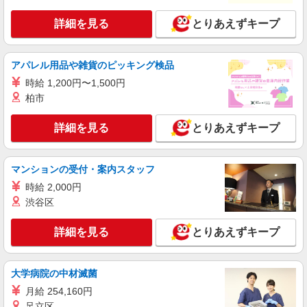
大阪市淀川区
詳細を見る
とりあえずキープ
詳細を見る
キープ
アパレル用品や雑貨のピッキング検品
派遣社員
株式会社kotrio /●OS-H1-1957192
時給 1,200円〜1,500円
十三駅★シフト柔軟で長く働きやすいシニア向
柏市
けマンション
詳細を見る
時給1550円〜2187円 ＜日払い有/週払い有/交
とりあえずキープ
通費全支給(ガソリン代含む)＞
淀川区
マンションの受付・案内スタッフ
詳細を見る
時給 2,000円
キープ
渋谷区
派遣社員
詳細を見る
とりあえずキープ
株式会社kotrio /●OS-H1-2103479
神崎川駅すぐ★見守り・お掃除などのシニア向
けマンションSTAFF
大学病院の中材滅菌
時給1550円〜2187円 ＜日払い有/週払い有/交
通費全支給(ガソリン代含む)＞
月給 254,160円
足立区