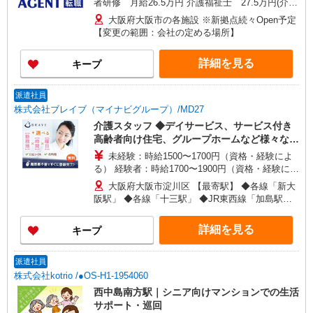
者研修 月給26.5万円 介護福祉士 27.5万円(介護
福祉士資格手当含む) ※上記金額には20時間分の
大阪府大阪市の各施設 ※新拠点続々Open予定
固定残業代（36,000円）が含まれています。 20時
【変更の範囲：会社の定める場所】
間以上残業した場合は、別途残業手当を支給しま
す。 【年収例】 3,720,000円 / 入社2年目・常勤ヘ
詳細を見る
キープ
ルパー 4,480,000円 / 入社3年目・サービス提供責
任者 5,200,000円 / 入社3年目・管理者
派遣社員
株式会社ブレイブ（マイナビグループ）/MD27
介護スタッフ ◆デイサービス、サービス付き
高齢者向け住宅、グループホームなど様々な勤
務先から選べます。
未経験：時給1500〜1700円（資格・経験によ
る） 経験者：時給1700〜1900円（資格・経験によ
る） ◎月収例 時給1900円×1日8時間×22日（週5
大阪府大阪市淀川区 【最寄駅】 ◆各線「新大
日）＝33万4400円 ◆昇給あり ◆支払い方法 ※日
阪駅」 ◆各線「十三駅」 ◆JR東西線「加島駅」
払い/週払い/月払い対応も可能です。詳しくは面談
★その他、近隣に多数勤務地あります！
時にご相談ください。 ◆交通費：別途全額支給 ※
詳細を見る
キープ
当社規定あり
派遣社員
株式会社kotrio /●OS-H1-1954060
西中島南方駅｜シニア向けマンションでの生活
サポート・巡回