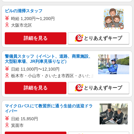
半導体装置の部品組立・検査（日勤）
ビルの清掃スタッフ
時給1300円 ※交通費全額支給（規定あり）
時給 1,200円〜1,200円
【月収例】25.0万円（21日勤務＋残業20h）
大阪市北区
兵庫県丹波篠山市
詳細を見る
とりあえずキープ
詳細を見る
キープ
派遣社員
警備員スタッフ（イベント、道路、商業施設、
パーソルファクトリーパートナーズ株式会社
大型駐車場、JR列車見張りなど）
品質管理・検品・梱包（2交替）
日給 11,000円〜12,100円
時給1500円 ※交通費全額支給（規定あり）
栃木市・小山市・さいたま市西区・さいたま市岩槻区・久喜市・
【月収例】22.8万円（20日勤務＋残業10h）
兵庫県丹波篠山市
詳細を見る
とりあえずキープ
詳細を見る
キープ
マイクロバスにて教習所に通う生徒の送迎ドラ
イバー
派遣社員
日給 15,850円
株式会社グロップ 神戸オフィス
箕面市
食品用容器の製造／リフト運搬／機械オペレー
ター