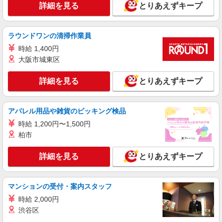
詳細を見る
とりあえずキープ
時給1,700円〜2,125円＋交通費全額支給＋残業
代 ・残業代は別途全額支給（法定基準通り） ・寮
使用の方は別途家賃手当45,000円支給 ・交通費支
雇入れ直後：兵庫県丹波篠山市西阪本 変更の
ラウンドワンの清掃作業員
給規定あり ・給与の希望日払い制度あり（規定あ
範囲：会社の定める就業場所
り） ☆月収例 20日稼働の場合（日勤10日、夜勤
時給 1,400円
10日） 日勤：1,700円×10時間30分×10日＝
大阪市城東区
詳細を見る
キープ
178,500円 夜勤：1,700円×9時間30分×10日分＝
182,750円 計361,250円
詳細を見る
とりあえずキープ
派遣社員
株式会社グロップ 綾部オフィス
ロールカーテンの組立／冷暖房完備／長期休暇
アパレル用品や雑貨のピッキング検品
あり
時給 1,200円〜1,500円
時給1,300円〜1,625円＋交通費全額支給 ※残
柏市
業発生時は時給25％アップ ※交通費支給規定あり
※給与の希望日払い制度あり ＜月収例＞ ＊月22
雇入れ直後：兵庫県丹波篠山市 変更の範囲：
日勤務の場合 時給1,300円×7.66時間×22日
詳細を見る
とりあえずキープ
会社の定める就業場所
⇒219,076円＋残業代＋交通費
詳細を見る
キープ
マンションの受付・案内スタッフ
時給 2,000円
派遣社員
渋谷区
パーソルファクトリーパートナーズ株式会社