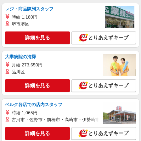
空調完備
レジ・商品陳列スタッフ
時給1,300円〜1,625円＋交通費全額支給 ★入
時給 1,180円
社祝金30万円支給（規定あり） ※実働8時間を超
える残業発生時は時給25％アップ ※交通費支給規
堺市堺区
雇入れ直後：兵庫県丹波篠山市 変更の範囲：
定あり ※給与の希望日払い制度あり ＜月収例＞
会社の定める就業場所
＊月23日勤務の場合 時給1,300円×7.75時間×23日
詳細を見る
とりあえずキープ
⇒231,725円＋残業代＋交通費
詳細を見る
キープ
大学病院の清掃
派遣社員
月給 273,650円
株式会社グロップ 綾部オフィス
品川区
カーテン生地の裁断／生地のセット／土日祝休
み
詳細を見る
とりあえずキープ
時給1,300円〜1,625円＋交通費全額支給 ※残
業発生時は時給25％アップ ※交通費支給規定あり
※給与の希望日払い制度あり ＜月収例＞ ＊月22
雇入れ直後：兵庫県丹波篠山市 変更の範囲：
日勤務の場合 時給1,300円×5時間×22日⇒143,000
ベルク各店での店内スタッフ
会社の定める就業場所
円＋残業代＋交通費
時給 1,065円
詳細を見る
古河市・佐野市・前橋市・高崎市・伊勢崎市・太田市・館林市・
キープ
詳細を見る
とりあえずキープ
派遣社員
パーソルファクトリーパートナーズ株式会社