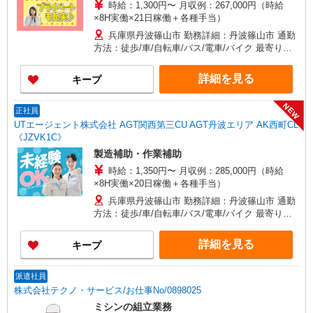
時給：1,300円〜 月収例：267,000円（時給
×8H実働×21日稼働＋各種手当）
兵庫県丹波篠山市 勤務詳細：丹波篠山市 通勤
方法：徒歩/車/自転車/バス/電車/バイク 最寄り
駅：篠山口駅から車6分 ※構内駐車場利用可
（4,000円/月）
詳細を見る
キープ
NEW
正社員
UTエージェント株式会社 AGT関西第三CU AGT丹波エリア AK西町CL
《JZVK1C》
製造補助・作業補助
時給：1,350円〜 月収例：285,000円（時給
×8H実働×20日稼働＋各種手当）
兵庫県丹波篠山市 勤務詳細：丹波篠山市 通勤
方法：徒歩/車/自転車/バス/電車/バイク 最寄り
駅：篠山口駅から車8分 ※構内の（無料）駐車場
利用OK
詳細を見る
キープ
派遣社員
株式会社テクノ・サービス/お仕事No/0898025
ミシンの組立業務