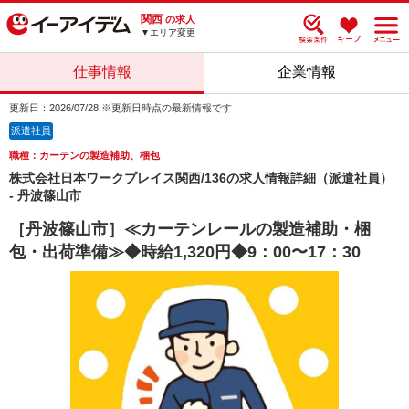
関西
の求人
▼エリア変更
仕事情報
企業情報
更新日：2026/07/28 ※更新日時点の最新情報です
派遣社員
職種：カーテンの製造補助、梱包
株式会社日本ワークプレイス関西/136の求人情報詳細（派遣社員）
- 丹波篠山市
［丹波篠山市］≪カーテンレールの製造補助・梱
包・出荷準備≫◆時給1,320円◆9：00〜17：30