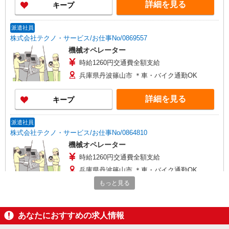
詳細を見る
キープ
派遣社員
株式会社テクノ・サービス/お仕事No/0869557
機械オペレーター
時給1260円交通費全額支給
兵庫県丹波篠山市 ＊車・バイク通勤OK
詳細を見る
キープ
派遣社員
株式会社テクノ・サービス/お仕事No/0864810
機械オペレーター
時給1260円交通費全額支給
兵庫県丹波篠山市 ＊車・バイク通勤OK
もっと見る
詳細を見る
キープ
あなたにおすすめの求人情報
派遣社員
株式会社日本ワークプレイス関西/656