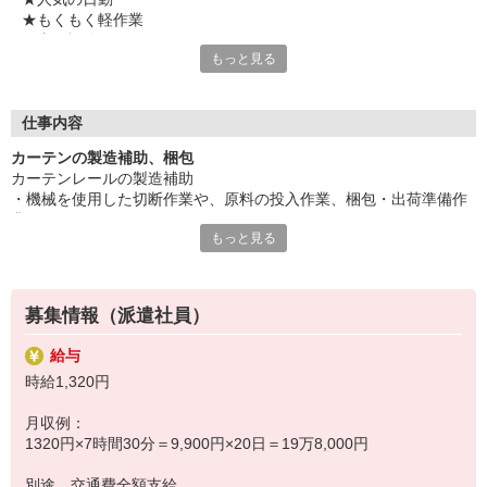
★もくもく軽作業
★土日祝休み
もっと見る
★残業少なめ
★マイカー・バイク通勤OK
★敷地内駐車場完備
仕事内容
気になることやご質問はお問い合わせだけも大歓迎☆彡
カーテンの製造補助、梱包
ご応募心よりお待ちしております（・ω・）ノ
カーテンレールの製造補助
・機械を使用した切断作業や、原料の投入作業、梱包・出荷準備作
業などをお願いします。
もっと見る
動きのあるお仕事ですよ♪
もちろん未経験歓迎！
募集情報（派遣社員）
※ フォークリフト免許をお持ちの場合には、フォークリフト業
務の一部作業をお願いする場合もあります。
給与
時給1,320円
月収例：
1320円×7時間30分＝9,900円×20日＝19万8,000円
別途 交通費全額支給