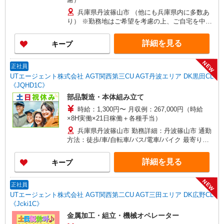
兵庫県丹波篠山市 （他にも兵庫県内に多数あ
り） ※勤務地はご希望を考慮の上、ご自宅を中心
に通勤時間120分圏内のエリアとなります。（転勤
なし）
詳細を見る
キープ
NEW
正社員
UTエージェント株式会社 AGT関西第三CU AGT丹波エリア DK黒田CL
《JQHD1C》
部品製造・本体組み立て
時給：1,300円〜 月収例：267,000円（時給
×8H実働×21日稼働＋各種手当）
兵庫県丹波篠山市 勤務詳細：丹波篠山市 通勤
方法：徒歩/車/自転車/バス/電車/バイク 最寄り
駅：篠山口駅から車6分 ※構内の駐車場利用
OK(4000円/月)
詳細を見る
キープ
NEW
正社員
UTエージェント株式会社 AGT関西第二CU AGT三田エリア DK広野CL
《Jcki1C》
金属加工・組立・機械オペレーター