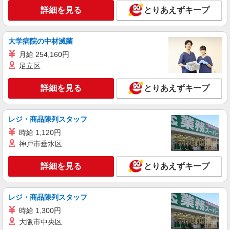
品質管理・検品・梱包（2交替）
詳細を見る
とりあえずキープ
時給1500円 ※交通費全額支給（規定あり）
【月収例】22.8万円（20日勤務＋残業10h）
兵庫県丹波篠山市
大学病院の中材滅菌
月給 254,160円
詳細を見る
キープ
足立区
派遣社員
詳細を見る
とりあえずキープ
パーソルファクトリーパートナーズ株式会社
電子機械部品の組立・補助作業（日勤）
時給1300円 ※交通費全額支給（規定あり）
レジ・商品陳列スタッフ
【月収例】25.0万円（21日勤務＋残業20h）
時給 1,120円
兵庫県丹波篠山市
神戸市垂水区
詳細を見る
キープ
詳細を見る
とりあえずキープ
正社員
職業紹介
株式会社リオン
レジ・商品陳列スタッフ
競技用自転車の製造スタッフ
時給 1,300円
月給245,000円〜280,000円（経験・能力によ
大阪市中央区
る）