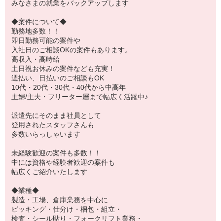
みなさまの就業をバックアップします
◆案件について◆
勤務地多数！！
即日勤務可能の案件や
入社日のご相談OKの案件もあります。
高収入・高時給
土日祝お休みの案件なども充実！
週払い、日払いのご相談もOK
10代・20代・30代・40代から中高年
主婦/主夫・フリーター層まで幅広く活躍中♪
派遣先にそのまま社員として
登用されたスタッフさんも
多数いらっしゃいます
未経験歓迎の案件も多数！！
中には資格や経験者歓迎の案件も
幅広くご紹介いたします
◆業種◆
製造・工場、倉庫業務を中心に
ピッキング・仕分け・梱包・組立・
検査・シール貼り・フォークリフト業務・