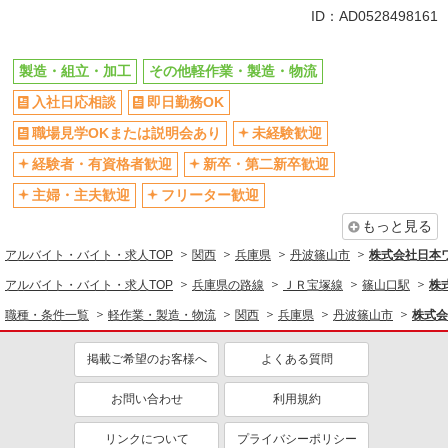
同じ特徴から篠山口駅の求人を探す
ID：AD0528498161
入社日応相談
即日勤務OK
製造・組立・加工
その他軽作業・製造・物流
職場見学OKまたは説明会あり
未経験歓迎
入社日応相談
即日勤務OK
経験者・有資格者歓迎
新卒・第二新卒歓迎
主婦・主夫歓迎
フリーター歓迎
職場見学OKまたは説明会あり
未経験歓迎
学歴不問
ブランクOK
経験者・有資格者歓迎
新卒・第二新卒歓迎
ミドル（40代～）活躍中
エルダー（50代～）活躍中
主婦・主夫歓迎
フリーター歓迎
高収入・高額
昇給あり
もっと見る
週払い
完全週休2日制
アルバイト・バイト・求人TOP
関西
兵庫県
丹波篠山市
株式会社日本ワ
年間休日120日以上
土日祝休み
アルバイト・バイト・求人TOP
兵庫県の路線
ＪＲ宝塚線
篠山口駅
株
短期（3ヶ月以内）
平日のみ勤務OK
職種・条件一覧
軽作業・製造・物流
関西
兵庫県
丹波篠山市
株式会
フルタイム歓迎
朝
掲載ご希望のお客様へ
よくある質問
昼
夕方
服装自由
髪型・髪色自由
お問い合わせ
利用規約
禁煙・分煙
食堂・売店あり
リンクについて
プライバシーポリシー