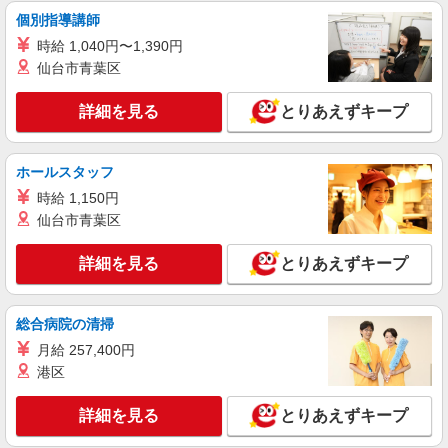
個別指導講師
マシンオペレーター、加工作業
時給1,300円 月収例： 1300円×8時間＝10,400
時給 1,040円〜1,390円
円×20日＝20万8,000円 別途 交通費全額支給
仙台市青葉区
兵庫県丹波篠山市西谷
詳細を見る
とりあえずキープ
詳細を見る
キープ
ホールスタッフ
派遣社員
株式会社グロップ 綾部オフィス
時給 1,150円
仙台市青葉区
組立作業／部品の取り付け／土日祝休み
時給1,300円〜1,625円＋交通費全額支給 ※残
詳細を見る
とりあえずキープ
業発生時は時給25％アップ ※交通費支給規定あり
※給与の希望日払い制度あり ＜月収例＞＊月23日
雇入れ直後：兵庫県丹波篠山市今田町 変更の
勤務の場合 時給1,300円×7.92時間×23日＋32,500
範囲：会社の定める就業場所
円（残業代20時間分） →269,308円＋交通費
総合病院の清掃
月給 257,400円
詳細を見る
キープ
港区
派遣社員
詳細を見る
とりあえずキープ
株式会社グロップ 綾部オフィス
車部品の組立／手のひらサイズ／土日祝休み／