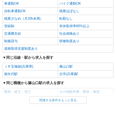
車通勤OK
バイク通勤OK
自転車通勤OK
残業ほぼなし
残業少なめ（月20h未満）
転勤なし
登録制
有休取得率80%以上
交通費支給
社会保険あり
制服貸与
研修制度あり
資格取得支援制度あり
同じ沿線・駅から求人を探す
ＪＲ宝塚線(兵庫県)
篠山口駅
南矢代駅
古市(兵庫)駅
同じ職種から篠山口駅の求人を探す
製造・組立・加工
その他軽作業・製造・物流
関連する条件をもっと見る
同じ雇用形態から篠山口駅の求人を探す
派遣社員