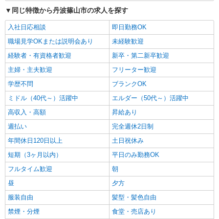
同じ特徴から丹波篠山市の求人を探す
入社日応相談
即日勤務OK
職場見学OKまたは説明会あり
未経験歓迎
経験者・有資格者歓迎
新卒・第二新卒歓迎
主婦・主夫歓迎
フリーター歓迎
学歴不問
ブランクOK
ミドル（40代～）活躍中
エルダー（50代～）活躍中
高収入・高額
昇給あり
週払い
完全週休2日制
年間休日120日以上
土日祝休み
短期（3ヶ月以内）
平日のみ勤務OK
フルタイム歓迎
朝
昼
夕方
服装自由
髪型・髪色自由
禁煙・分煙
食堂・売店あり