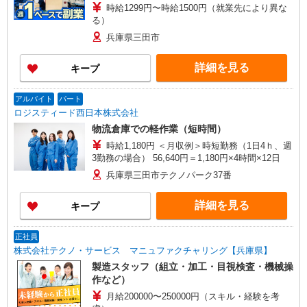
時給1299円〜時給1500円（就業先により異な
る）
兵庫県三田市
詳細を見る
キープ
アルバイト
パート
ロジスティード西日本株式会社
物流倉庫での軽作業（短時間）
時給1,180円 ＜月収例＞時短勤務（1日4ｈ、週
3勤務の場合） 56,640円＝1,180円×4時間×12日
兵庫県三田市テクノパーク37番
詳細を見る
キープ
正社員
株式会社テクノ・サービス マニュファクチャリング【兵庫県】
製造スタッフ（組立・加工・目視検査・機械操
作など）
月給200000〜250000円（スキル・経験を考