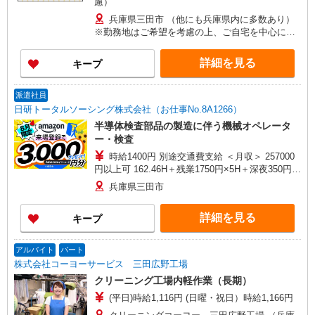
慮）
兵庫県三田市 （他にも兵庫県内に多数あり）
※勤務地はご希望を考慮の上、ご自宅を中心に通
勤時間120分圏内のエリアとなります。（転勤な
し）
詳細を見る
キープ
派遣社員
日研トータルソーシング株式会社（お仕事No.8A1266）
半導体検査部品の製造に伴う機械オペレータ
ー・検査
時給1400円 別途交通費支給 ＜月収＞ 257000
円以上可 162.46H＋残業1750円×5H＋深夜350円
×60H
兵庫県三田市
詳細を見る
キープ
アルバイト
パート
株式会社コーヨーサービス 三田広野工場
クリーニング工場内軽作業（長期）
(平日)時給1,116円 (日曜・祝日）時給1,166円