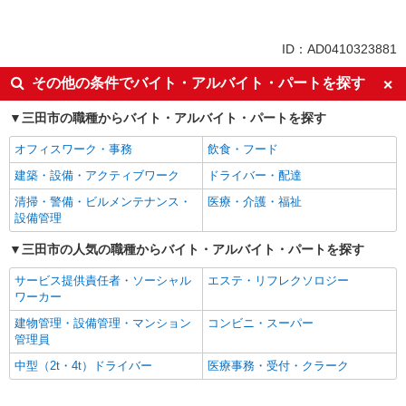
派遣社員
同じ特徴から相野駅の求人を探す
ID：AD0410323881
入社日応相談
即日勤務OK
その他の条件でバイト・アルバイト・パートを探す
職場見学OKまたは説明会あり
未経験歓迎
三田市の職種からバイト・アルバイト・パートを探す
経験者・有資格者歓迎
新卒・第二新卒歓迎
オフィスワーク・事務
飲食・フード
主婦・主夫歓迎
フリーター歓迎
建築・設備・アクティブワーク
ドライバー・配達
学歴不問
ブランクOK
清掃・警備・ビルメンテナンス・
医療・介護・福祉
ミドル（40代～）活躍中
エルダー（50代～）活躍中
設備管理
高収入・高額
昇給あり
三田市の人気の職種からバイト・アルバイト・パートを探す
週払い
完全週休2日制
サービス提供責任者・ソーシャル
エステ・リフレクソロジー
年間休日120日以上
土日祝休み
ワーカー
短期（3ヶ月以内）
平日のみ勤務OK
建物管理・設備管理・マンション
コンビニ・スーパー
フルタイム歓迎
朝
管理員
昼
夕方
中型（2t・4t）ドライバー
医療事務・受付・クラーク
髪型・髪色自由
禁煙・分煙