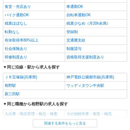
食堂・売店あり
車通勤OK
バイク通勤OK
自転車通勤OK
残業ほぼなし
残業少なめ（月20h未満）
転勤なし
登録制
有休取得率80%以上
交通費支給
社会保険あり
制服貸与
研修制度あり
資格取得支援制度あり
同じ沿線・駅から求人を探す
ＪＲ宝塚線(兵庫県)
神戸電鉄公園都市線(兵庫県)
相野駅
ウッディタウン中央駅
新三田駅
同じ職種から相野駅の求人を探す
入出庫・商品管理・検品・検査
その他軽作業・製造・物流
関連する条件をもっと見る
同じ雇用形態から相野駅の求人を探す