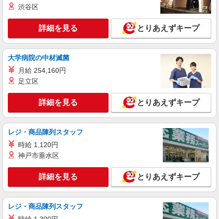
バス/電車/バイク 最寄り駅：新三田駅から車14分
渋谷区
※構内の（無料）駐車場利用OK
詳細を見る
キープ
詳細を見る
とりあえずキープ
NEW
正社員
UTエージェント株式会社 AGT関西第二CU AGT三田エリア ML三輪CL
大学病院の中材滅菌
《Jebg1C》
月給 254,160円
仕分け・運搬
足立区
月給：213,000円〜 月収例：242,000円(月給＋
各種手当)
詳細を見る
とりあえずキープ
兵庫県三田市 勤務詳細：三田市 通勤方法：徒
歩/車/自転車/バス/電車/バイク 最寄り駅：三田駅
から徒歩8分・車2分 ※構内の（無料）駐車場利用
レジ・商品陳列スタッフ
OK
詳細を見る
キープ
時給 1,120円
神戸市垂水区
NEW
正社員
UTエージェント株式会社 AGT関西第二CU AGT三田エリア ASテクノ
詳細を見る
とりあえずキープ
CL 《JRAR1-DC》
製造・ライン作業
時給：1,300円〜 月収例：182,000円（時給
レジ・商品陳列スタッフ
×7H実働×20日稼働＋各種手当） ※基本残業なし