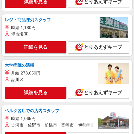
詳細を見る
とりあえずキープ
NEW
正社員
UTエージェント株式会社 AGT関西第二CU AGT三田エリア MS下槻瀬
CL 《JDBQ1C》
レジ・商品陳列スタッフ
建設資材のメンテナンス
時給 1,180円
時給：1,340円〜 月収例：211,000円（時給
堺市堺区
×7.5H実働×21日稼働＋各種手当） ※基本残業な
し
兵庫県三田市 勤務詳細：三田市 通勤方法：徒
詳細を見る
とりあえずキープ
歩/電車/自転車/バイク/車/バス 最寄り駅：三田駅
から車20分 ※構内の無料駐車場利用OK ※最寄り
バス停より徒歩2分
詳細を見る
キープ
大学病院の清掃
月給 273,650円
NEW
正社員
品川区
UTエージェント株式会社 AGT関西第二CU AGT三田エリア MD三輪
CL 《Jbgr1C》
詳細を見る
とりあえずキープ
検査・運搬
月給：189,000円〜 月収例：265,000円(月給＋
各種手当)
ベルク各店での店内スタッフ
兵庫県三田市 勤務詳細：三田市 通勤方法：徒
時給 1,065円
歩/車/自転車/バス/電車/バイク 最寄り駅：三田駅
古河市・佐野市・前橋市・高崎市・伊勢崎市・太田市・館林市・
から徒歩8分・車2分 ※工場近隣無料駐車場利用
OK
詳細を見る
キープ