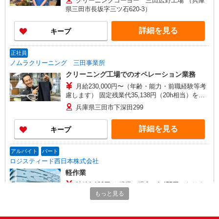
クリーニングコーヨー 三田広野工場 （兵庫
県三田市長坂字三ツ石620-3）
詳細を見る
キープ
正社員
ノムラクリーニング 三田事業所
クリーニング工場でのオペレーション業務
月給230,000円〜（年齢・能力・前職経験等考
慮します） 固定残業代35,138円（20h相当）を含
む ※25h超過分は別途支給 試用期間3ヵ月あり
兵庫県三田市下深田299
（同条件） ★試用期間終了後より昇給のチャンス
があります！（随時査定）
詳細を見る
キープ
アルバイト
パート
ロジスティード西日本株式会社
軽作業
時給1,180円 ※残業の場合は1,475円となりま
す/実働8時間以上
もっと見る
兵庫県三田市テクノパーク39