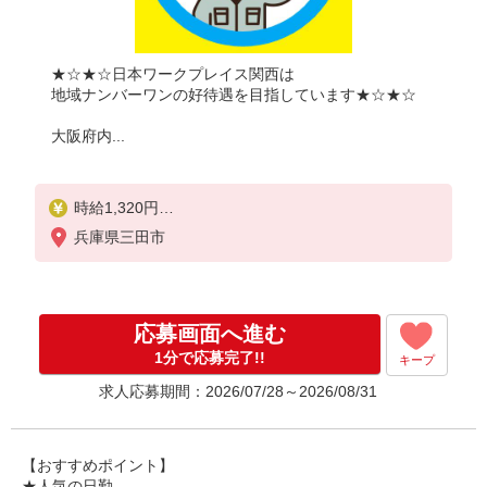
★☆★☆日本ワークプレイス関西は
地域ナンバーワンの好待遇を目指しています★☆★☆
大阪府内...
時給1,320円
兵庫県三田市
月収例：
1320円×8時間＝10,560円×20日＝21万1,200円
残業が月に40時間だった場合、上記に残業代をプラ
応募画面へ進む
スして
＼＼合計27万円以上可能／／
1分で応募完了!!
キープ
求人応募期間：2026/07/28～2026/08/31
別途 交通費全額支給
【おすすめポイント】
★人気の日勤