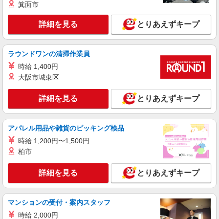
箕面市
詳細を見る
キープ
詳細を見る
とりあえずキープ
NEW
正社員
UTエージェント株式会社 AGT関西第二CU AGT三田エリア THテクノ
CL 《JUFP1C》
ラウンドワンの清掃作業員
検査・梱包・運搬
時給 1,400円
時給：1,400円〜 月収例：248,000円（時給
大阪市城東区
×7.75H実働×20日稼働＋各種手当）
兵庫県三田市 勤務詳細：三田市 通勤方法：車
詳細を見る
とりあえずキープ
最寄り駅：相野駅から車7分 ※構内の（無料）駐
車場利用OK ※バイク通勤不可
詳細を見る
キープ
アパレル用品や雑貨のピッキング検品
時給 1,200円〜1,500円
NEW
正社員
柏市
UTエージェント株式会社 AGT関西第二CU AGT三田エリア KUテクノ
CL 《Jdfi1C》
詳細を見る
とりあえずキープ
梱包・検査・積載
月給：211,000円〜 月収例：243,000円(月給＋
各種手当)
マンションの受付・案内スタッフ
兵庫県三田市 勤務詳細：三田市 通勤方法：車/
時給 2,000円