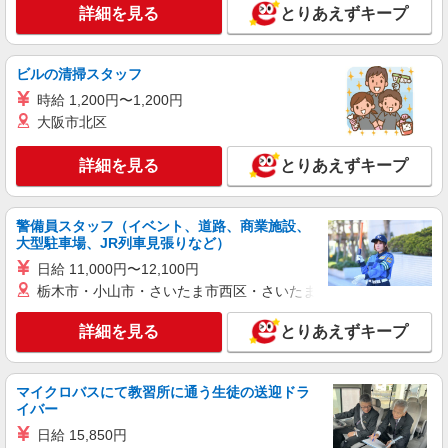
詳細を見る
とりあえずキープ
NEW
正社員
UTエージェント株式会社 AGT関西第二CU AGT三田エリア SSテクノ
ビルの清掃スタッフ
CL 《Jbqy1C》
時給 1,200円〜1,200円
原材料運搬
大阪市北区
月給：204,000円〜 月収例：220,000円(月給＋
各種手当)
詳細を見る
とりあえずキープ
兵庫県三田市 勤務詳細：三田市 通勤方法：車/
バス/電車/バイク 最寄り駅：新三田駅から車12分
※構内の（無料）駐車場利用OK
警備員スタッフ（イベント、道路、商業施設、
詳細を見る
キープ
大型駐車場、JR列車見張りなど）
日給 11,000円〜12,100円
NEW
正社員
栃木市・小山市・さいたま市西区・さいたま市岩槻区・久喜市・
UTエージェント株式会社 AGT関西第二CU AGT三田エリア KYテクノ
CL 《JRPZ1C》
詳細を見る
とりあえずキープ
機械操作・検品・梱包・清掃・PC入力
月給：204,000円〜 月収例：258,000円(月給＋
各種手当)
マイクロバスにて教習所に通う生徒の送迎ドラ
イバー
兵庫県三田市 勤務詳細：三田市 通勤方法：車/
自転車/バイク 最寄り駅：相野駅から車7分 ※構内
日給 15,850円
の（無料）駐車場利用OK