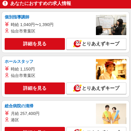
あなたにおすすめの求人情報
詳細を見る
キープ
個別指導講師
アルバイト
パート
ロジスティード西日本株式会社
時給 1,040円〜1,390円
仙台市青葉区
物流倉庫でのフォークリフト及び倉庫内作業
時給1,500円 残業/実働8H以上の場合は時給
詳細を見る
1,875円 【月収例】残業20H見込み 244,800円
とりあえずキープ
（20.4日勤務/月）＋37,500円（残業20H/月）＝
兵庫県三田市テクノパーク37番
282,300円 ※残業はご協力いただける範囲でお
願いしております ※日払い・週払い可能（規定
ホールスタッフ
詳細を見る
キープ
あり）
時給 1,150円
仙台市青葉区
アルバイト
パート
ロジスティード西日本株式会社
詳細を見る
とりあえずキープ
軽作業
時給1,180円 ※残業の場合は1,475円となりま
す/実働8時間以上 ＜月収例＞ 20.4日勤務・残業20
総合病院の清掃
ｈの場合 192,576円（20.4日勤務/月）＋29,500円
兵庫県三田市テクノパーク39
（残業20ｈ/月）＝222,076円
月給 257,400円
港区
詳細を見る
キープ