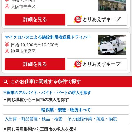
時給 1,300円
兵庫県三田市 勤務詳細：三田市 通勤方法：徒
大阪市中央区
歩/車/自転車/バス/電車/バイク 最寄り駅：相野駅
から車6分 ※新三田駅から公共バスあり
詳細を見る
とりあえずキープ
詳細を見る
キープ
NEW
正社員
マイクロバスによる施設利用者送迎ドライバー
UTエージェント株式会社 AGT関西第二CU AGT三田エリア NP下内神
日給 10,900円〜10,900円
CL 《Jaul1-DC》
神戸市須磨区
目視検査・バリ取り
時給：1,370円〜 月収例：222,000円（時給
詳細を見る
とりあえずキープ
×7.45H実働×20日稼働＋各種手当）
兵庫県三田市 勤務詳細：三田市 通勤方法：車/
自転車/バイク 最寄り駅：広野駅から車3分 ※将来
このお仕事に関連する条件で探す
的に勤務場所が加東市に変更となる予定です。 ※
新三田駅から無料送迎バスあり ※三田駅から車15
詳細を見る
キープ
三田市のアルバイト・バイト・パートの求人を探す
分 ※構内の（無料）駐車場利用OK
同じ職種から三田市の求人を探す
軽作業・製造・物流すべて
入出庫・商品管理・検品・検査
その他軽作業・製造・物流
同じ雇用形態から三田市の求人を探す