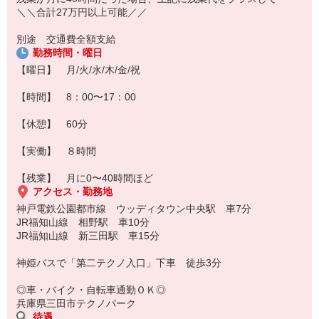
＼＼合計27万円以上可能／／
別途 交通費全額支給
勤務時間・曜日
【曜日】 月/火/水/木/金/祝
【時間】 8：00〜17：00
【休憩】 60分
【実働】 ８時間
【残業】 月に0〜40時間ほど
アクセス・勤務地
神戸電鉄公園都市線 ウッディタウン中央駅 車7分
JR福知山線 相野駅 車10分
JR福知山線 新三田駅 車15分
神姫バスで「第二テクノ入口」下車 徒歩3分
◎車・バイク・自転車通勤ＯＫ◎
兵庫県三田市テクノパーク
待遇