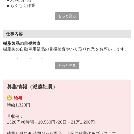
★もくもく作業
★マイカー・バイク通勤OK
もっと見る
★敷地内駐車場完備
★残業ありで月収27万円以上可
気になることやご質問はお問い合わせだけも大歓迎☆彡
仕事内容
ご応募心よりお待ちしております（・ω・）ノ
樹脂製品の目視検査
樹脂製の自動車用部品の目視検査やバリ取り作業をお願いします。
１人１台の作業台で指示書を確認しながら、
もっと見る
上からライトを当てて検査したり、バリ取りの作業などして
指示書の項目をクリアーした部品を通函に詰めていきます。
募集情報（派遣社員）
部品は手のひらサイズなので、重量物はありません♪
給与
時給1,320円
※長期のお仕事です。
月収例：
1320円×8時間＝10,560円×20日＝21万1,200円
残業が月に40時間だった場合、上記に残業代をプラスして