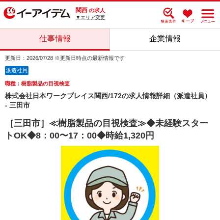
関西
の求人
▼エリア変更
仕事情報
企業情報
更新日：2026/07/28 ※更新日時点の最新情報です
派遣社員
職種：樹脂製品の目視検査
株式会社日本ワークプレイス関西/172の求人情報詳細（派遣社員）
- 三田市
［三田市］≪樹脂製品の目視検査≫◆未経験スター
トOK◆8：00〜17：00◆時給1,320円