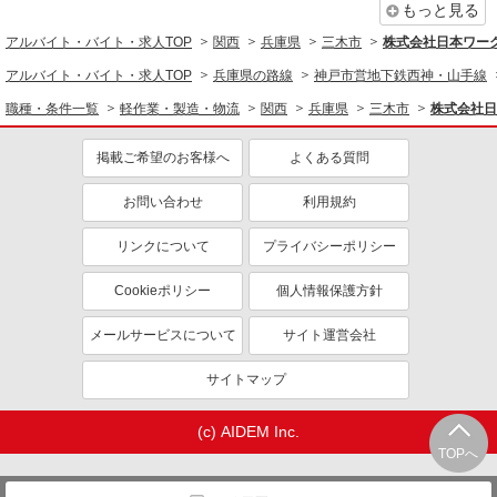
もっと見る
社会保険あり
制服貸与
アルバイト・バイト・求人TOP
関西
兵庫県
三木市
株式会社日本ワーク
研修制度あり
資格取得支援制度あり
アルバイト・バイト・求人TOP
兵庫県の路線
神戸市営地下鉄西神・山手線
同じ職種から求人を探す
職種・条件一覧
軽作業・製造・物流
関西
兵庫県
三木市
株式会社日
軽作業・製造・物流
製造・組立・加工
掲載ご希望のお客様へ
よくある質問
同じ特徴から求人を探す
お問い合わせ
利用規約
未経験歓迎
ミドル（40代～）活躍中
リンクについて
プライバシーポリシー
土日祝休み
短期（3ヶ月以内）
Cookieポリシー
個人情報保護方針
車通勤OK
交通費支給
社会保険あり
メールサービスについて
サイト運営会社
サイトマップ
(c) AIDEM Inc.
TOPへ