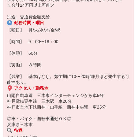
＼合計24万円以上可能／
別途 交通費全額支給
勤務時間・曜日
【曜日】 月/火/水/木/金/祝
【時間】 9：00〜18：00
【休憩】 60分
【実働】 ８時間
【残業】 基本はなし。繁忙期に10〜20時間/月ほど発生する可
能性あり。
アクセス・勤務地
山陽自動車道 三木東インターチェンジから車5分
神戸電鉄粟生線 三木駅 車20分
神戸市営地下鉄西神・山手線 西神中央駅 車25分
◎車・バイク・自転車通勤ＯＫ◎
兵庫県三木市
待遇