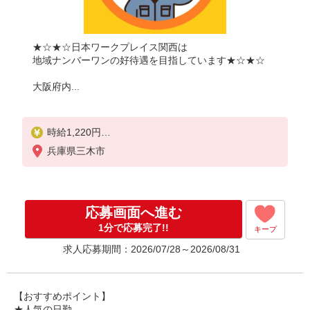
★☆★☆日本ワークプレイス関西は
地域ナンバーワンの好待遇を目指しています★☆★☆
大阪府内...
時給1,220円
兵庫県三木市
月収例：
1220円×8時間＝9,760円×22日＝21万4,720円
残業が月に20時間あった場合は、上記に残業代をプ
応募画面へ進む
ラスして
＼合計24万円以上可能／
1分で応募完了!!
キープ
求人応募期間：2026/07/28～2026/08/31
別途 交通費全額支給
【おすすめポイント】
★人気の日勤