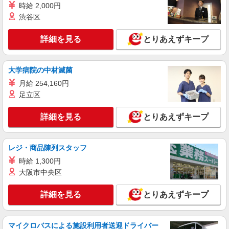
時給 2,000円
洗浄・コーティング・車内清掃
渋谷区
時給：1,300円〜 月収例：218,000円（時給
×8H実働×21日稼働＋各種手当）
詳細を見る
とりあえずキープ
兵庫県三木市 勤務詳細：三木市 通勤方法：車/
バイク 最寄り駅：ウッディタウン中央駅から車29
分 ※構内の（無料）駐車場利用OK
大学病院の中材滅菌
詳細を見る
キープ
月給 254,160円
足立区
派遣社員
UTエージェント株式会社 AGT関西第二CU AGT三田エリア MZ吉川CL
詳細を見る
とりあえずキープ
《JWVT1C》
洗浄
時給：1,320円〜 月収例：53,000円（時給×2H
レジ・商品陳列スタッフ
実働×20日稼働＋各種手当） ※基本残業なし ※扶
養範囲のため雇用保険は未加入、所得税も対象外
時給 1,300円
兵庫県三木市 勤務詳細：三木市 通勤方法：車/
となります ※1ヶ月40時間勤務された場合は、総
大阪市中央区
バイク 最寄り駅：新三田駅から車13分 ※構内の
支給及び差引後の見込み金額は53,000円となりま
（無料）駐車場利用OK
す。
詳細を見る
とりあえずキープ
詳細を見る
キープ
マイクロバスによる施設利用者送迎ドライバー