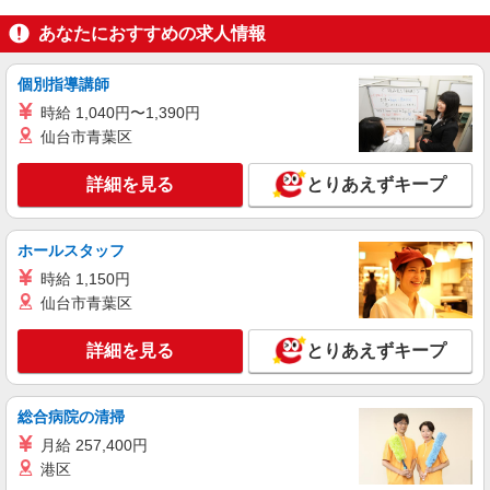
兵庫県三木市 ＊車・バイク通勤OK
あなたにおすすめの求人情報
詳細を見る
キープ
個別指導講師
時給 1,040円〜1,390円
NEW
派遣社員
仙台市青葉区
株式会社テクノ・サービス/お仕事No/0795173
機械オペレーターなど
詳細を見る
とりあえずキープ
時給1122円交通費全額支給
兵庫県三木市 ＊車・バイク通勤OK
ホールスタッフ
詳細を見る
キープ
時給 1,150円
仙台市青葉区
NEW
派遣社員
株式会社テクノ・サービス/お仕事No/0816513
詳細を見る
とりあえずキープ
組立作業など
時給1200円交通費全額支給
総合病院の清掃
兵庫県三木市 ＊車・バイク通勤OK
月給 257,400円
港区
詳細を見る
キープ