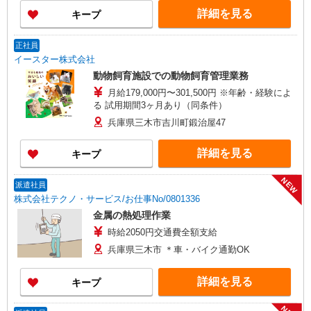
詳細を見る
キープ
正社員
イースター株式会社
動物飼育施設での動物飼育管理業務
月給179,000円〜301,500円 ※年齢・経験によ
る 試用期間3ヶ月あり（同条件）
兵庫県三木市吉川町鍛治屋47
詳細を見る
キープ
NEW
派遣社員
株式会社テクノ・サービス/お仕事No/0801336
金属の熱処理作業
時給2050円交通費全額支給
兵庫県三木市 ＊車・バイク通勤OK
詳細を見る
キープ