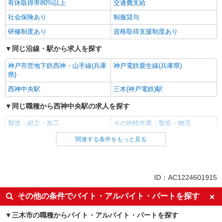
有休取得率80%以上
交通費支給
社会保険あり
制服貸与
研修制度あり
資格取得支援制度あり
同じ沿線・駅から求人を探す
神戸市営地下鉄西神・山手線(兵庫
神戸電鉄粟生線(兵庫県)
県)
西神中央駅
三木(神戸電鉄)駅
同じ職種から西神中央駅の求人を探す
製造・組立・加工
その他軽作業・製造・物流
関連する条件をもっと見る
同じ雇用形態から西神中央駅の求人を探す
派遣社員
同じ特徴から西神中央駅の求人を探す
ID：AC1224601915
入社日応相談
即日勤務OK
その他の条件でバイト・アルバイト・パートを探す
職場見学OKまたは説明会あり
未経験歓迎
三木市の職種からバイト・アルバイト・パートを探す
経験者・有資格者歓迎
新卒・第二新卒歓迎