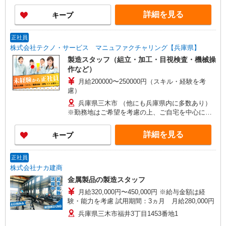
詳細を見る
キープ
正社員
株式会社テクノ・サービス マニュファクチャリング【兵庫県】
製造スタッフ（組立・加工・目視検査・機械操
作など）
月給200000〜250000円（スキル・経験を考
慮）
兵庫県三木市 （他にも兵庫県内に多数あり）
※勤務地はご希望を考慮の上、ご自宅を中心に通
勤時間120分圏内のエリアとなります。（転勤な
し）
詳細を見る
キープ
正社員
株式会社ナカ建商
金属製品の製造スタッフ
月給320,000円〜450,000円 ※給与金額は経
験・能力を考慮 試用期間：3ヵ月 月給280,000円
兵庫県三木市福井3丁目1453番地1