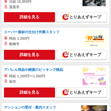
日給 15,850円
時給：1,400円〜 月収例：240,000円（時給
箕面市
×7.67H実働×21日稼働＋各種手当）
兵庫県三木市 勤務地詳細：三木市 通勤方法：
詳細を見る
とりあえずキープ
徒歩/車/自転車/バス/電車/バイク 最寄り駅：新三
田駅から車13分 ※構内の（無料）駐車場利用OK
※最寄りバス停から徒歩15分
詳細を見る
キープ
スーパー資材の仕分け作業スタッフ
時給 1,350円
正社員
船橋市
UTエージェント株式会社 AGT関西第二CU AGT小野エリア SO志染CL
《JPMK1C》
詳細を見る
とりあえずキープ
原材料投入・製品チェック・機材洗浄
時給：1,480円〜 月収例：314,000円（時給
×8H実働×20日稼働＋各種手当） ※休日出勤手当
アパレル用品や雑貨のピッキング検品
含む
兵庫県三木市 勤務詳細：三木市 通勤方法：車/
時給 1,200円〜1,500円
バイク 最寄り駅：栄駅から車18分 ※構内の（無
柏市
料）駐車場利用OK
詳細を見る
キープ
詳細を見る
とりあえずキープ
正社員
UTエージェント株式会社 AGT関西第二CU AGT小野エリア ND吉川CL
マンションの受付・案内スタッフ
《JROR1C》