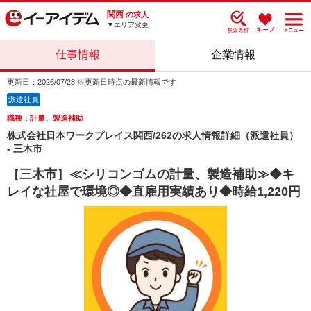
関西
の求人
▼エリア変更
仕事情報
企業情報
更新日：2026/07/28 ※更新日時点の最新情報です
派遣社員
職種：計量、製造補助
株式会社日本ワークプレイス関西/262の求人情報詳細（派遣社員）
- 三木市
［三木市］≪シリコンゴムの計量、製造補助≫◆キ
レイな社屋で環境◎◆直雇用実績あり◆時給1,220円