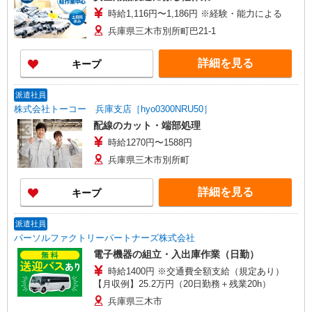
時給1,116円〜1,186円 ※経験・能力による
兵庫県三木市別所町巴21-1
詳細を見る
キープ
派遣社員
株式会社トーコー 兵庫支店［hyo0300NRU50］
配線のカット・端部処理
時給1270円〜1588円
兵庫県三木市別所町
詳細を見る
キープ
派遣社員
パーソルファクトリーパートナーズ株式会社
電子機器の組立・入出庫作業（日勤）
時給1400円 ※交通費全額支給（規定あり）
【月収例】25.2万円（20日勤務＋残業20h）
兵庫県三木市