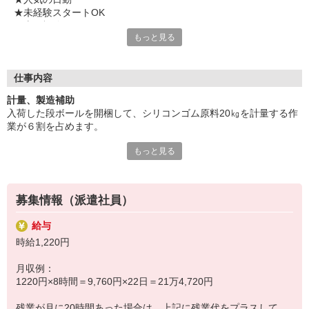
★未経験スタートOK
★土日祝休み
もっと見る
★マイカー・バイク通勤OK
★敷地内駐車場完備
気になることやご質問はお問い合わせだけも大歓迎☆彡
仕事内容
ご応募心よりお待ちしております（・ω・）ノ
計量、製造補助
入荷した段ボールを開梱して、シリコンゴム原料20㎏を計量する作
業が６割を占めます。
もっと見る
残りは３人で60㎏の加工済原料を板状に伸ばして畳んで、次工程へ
台車で運搬する作業と、
原料の保管やロット管理などの業務などです。
募集情報（派遣社員）
作業環境は、ゆるめのクリーンルーム内で、ネット帽子着用で作業
給与
します。
時給1,220円
扱う製品はシリコンなので、臭いはありません。
月収例：
1220円×8時間＝9,760円×22日＝21万4,720円
※長期のお仕事です。
残業が月に20時間あった場合は、上記に残業代をプラスして