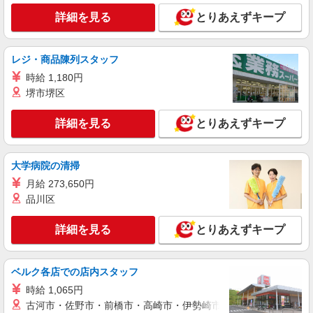
詳細を見る
とりあえずキープ
NEW
派遣社員
株式会社テクノ・サービス/お仕事No/0848306
組立作業など
レジ・商品陳列スタッフ
時給1200円交通費全額支給
時給 1,180円
兵庫県三木市 ＊車・バイク通勤OK
堺市堺区
詳細を見る
キープ
詳細を見る
とりあえずキープ
NEW
派遣社員
大学病院の清掃
株式会社テクノ・サービス/お仕事No/0836627
機械オペレーター業務
月給 273,650円
品川区
時給1350円交通費全額支給
兵庫県三木市 ＊車・バイク通勤OK
詳細を見る
とりあえずキープ
詳細を見る
キープ
ベルク各店での店内スタッフ
NEW
派遣社員
時給 1,065円
株式会社テクノ・サービス/お仕事No/0844774
古河市・佐野市・前橋市・高崎市・伊勢崎市・太田市・館林市・
機械オペレーター