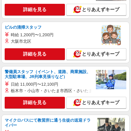
時給1200円交通費全額支給
詳細を見る
とりあえずキープ
兵庫県三木市 ＊車・バイク通勤OK
ビルの清掃スタッフ
詳細を見る
キープ
時給 1,200円〜1,200円
正社員
大阪市北区
UTエージェント株式会社 AGT関西第二CU AGT小野エリア FR別所CL
《JUTV1C》
詳細を見る
とりあえずキープ
ピッキング・入出荷作業
月給：210,000円〜 月収例：243,000円(月給＋
各種手当)
警備員スタッフ（イベント、道路、商業施設、
大型駐車場、JR列車見張りなど）
兵庫県三木市 勤務詳細：三木市 通勤方法：徒
歩/車/バス/自転車/電車/バイク 最寄り駅：三木駅
日給 11,000円〜12,100円
から車9分 ※構内の（無料）駐車場利用OK ※JR
栃木市・小山市・さいたま市西区・さいたま市岩槻区・久喜市・
明石駅(7:40出発)・地下鉄西神中央駅(7:50出発)・
詳細を見る
キープ
神戸電鉄志染駅(7:50)より無料送迎バスあり
詳細を見る
とりあえずキープ
正社員
UTエージェント株式会社 AGT関西第二CU AGT三田エリア MZ吉川CL
マイクロバスにて教習所に通う生徒の送迎ドラ
《JVJA1C》
イバー
蒸煮・機械操作・運搬