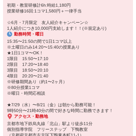
SDGs（持続可能な開発目標）は2015年9月の国連サミットで採択さ
9時50分〜21時40分の間で好きな時間に勤務できます！
初期・教室研修計6h:時給1,180円
れ、国連加盟193か国が2016年から2030年の15年間で達成するため
授業研修16回:1コマ1,580円＋一律手当
に掲げた目標です。
個別指導学院フリーステップはSDGsに賛同し、教育理念に掲げて
☆6月・7月限定 友人紹介キャンペーン☆
いる「生徒だけでなく講師の健全な成長と学びの支援」を行い、世
1人紹介につき10,000円支給します！！(※規定あり)
界で活躍できる人材の育成と豊かで平和な社会づくりに貢献してい
勤務時間・曜日
きます。
当社では「講師フォーラム」という講師が主体となって優秀教室の
15:35〜21:50の間で1日1コマ以上
取り組みを共有し、全教室のサービス・教務力水準を向上させるイ
※土曜日のみ14:20〜15:40の授業あり
ベントを行い、より高いレベルの教育サービスを提供できるように
★1日1コマ〜OK！
努めています。
1限目 15:50〜17:10
2限目 17:20〜18:40
3限目 18:50〜20:10
4限目 20:20〜21:40
※研修期間あり（約1〜2ヶ月）
※80分授業1コマ
※曜日・時間応相談
★7/29（水）〜8/21（金）は朝から勤務可能！
9時50分〜21時40分の間で好きな時間に勤務できます！
アクセス・勤務地
京都市地下鉄烏丸線「北山」駅より徒歩11分
個別指導学院 フリーステップ 下鴨教室
（京都府京都市左京区下鴨東本町11-1）