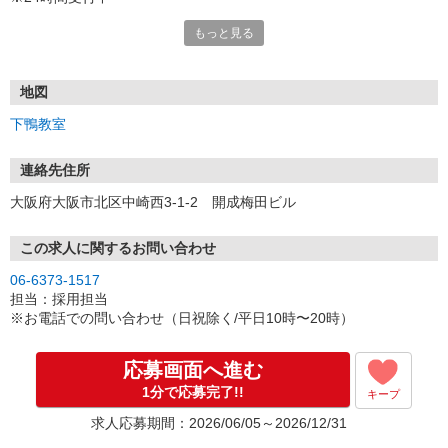
もっと見る
オンライン（Zoom）で
面接を受けていただけます。
※フリーステップ非常勤講師のオンライン面接が
私服参加可能となりました。
地図
下鴨教室
［選考プロセス］
1.応募フォームから応募
2.お知らせメール
連絡先住所
3.オンライン面接（Zoom）実施〜内定
大阪府大阪市北区中崎西3-1-2 開成梅田ビル
※面接は1回のみ
※履歴書不要
この求人に関するお問い合わせ
※メール通知
06-6373-1517
kaisei-group@s.axol.jpまたは
担当：採用担当
fsinfo@kaisei-group.co.jp の
※お電話での問い合わせ（日祝除く/平日10時〜20時）
メールアドレスより送信
（ドメイン指定などをかけている場合は解除してください）
※電話でのご応募もお待ちしております。
応募画面へ進む
1分で応募完了!!
キープ
求人応募期間：2026/06/05～2026/12/31