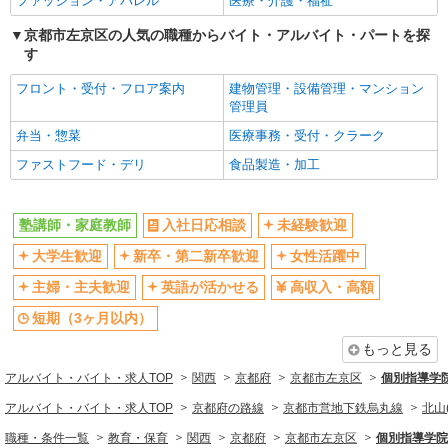
ファッション・アパレル
医療・介護・福祉
平日のみ勤務OK
交通費支給
京都市左京区の人気の職種からバイト・アルバイト・パートを探
社員登用あり
す
同じ職種から求人を探す
フロント・受付・フロア案内
建物管理・設備管理・マンション
管理員
教育・保育
弁当・惣菜
医療事務・受付・クラーク
塾講師・家庭教師
ファストフード・デリ
食品製造・加工
同じ特徴から求人を探す
未経験歓迎
大学生歓迎
塾講師・家庭教師
入社日応相談
未経験歓迎
英語が活かせる
短期（3ヶ月以内）
大学生歓迎
新卒・第二新卒歓迎
女性活躍中
週1日勤務OK
短時間勤務（1日4h以内）OK
主婦・主夫歓迎
英語が活かせる
高収入・高額
交通費支給
社員登用あり
短期（3ヶ月以内）
もっと見る
アルバイト・バイト・求人TOP
関西
京都府
京都市左京区
個別指導学
アルバイト・バイト・求人TOP
京都府の路線
京都市営地下鉄烏丸線
北山
職種・条件一覧
教育・保育
関西
京都府
京都市左京区
個別指導学院