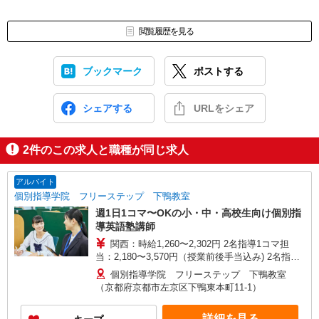
閲覧履歴を見る
ブックマーク
ポストする
シェアする
URLをシェア
2
件のこの求人と職種が同じ求人
アルバイト
個別指導学院 フリーステップ 下鴨教室
週1日1コマ〜OKの小・中・高校生向け個別指
導英語塾講師
関西：時給1,260〜2,302円 2名指導1コマ担
当：2,180〜3,570円（授業前後手当込み) 2名指導2
コマ担当：3,959〜6,739円（授業前後・授業間手
個別指導学院 フリーステップ 下鴨教室
当込み) ※授業前後手当500円含む（25分） ※2コ
（京都府京都市左京区下鴨東本町11-1）
マ目〜：授業間手当99円支給 ※担当人数・コマ数
により給与は異なる 初期・教室研修計6h:時給
詳細を見る