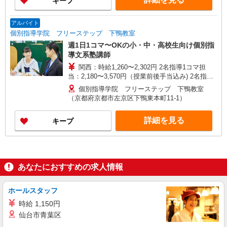
キープ
1,180円 授業研修16回:1コマ1,580円＋一律手当
☆6月・7月限定 友人紹介キャンペーン☆ 1人紹
介につき10,000円支給します！！(※規定あり)
アルバイト
個別指導学院 フリーステップ 下鴨教室
週1日1コマ〜OKの小・中・高校生向け個別指
導文系塾講師
関西：時給1,260〜2,302円 2名指導1コマ担
当：2,180〜3,570円（授業前後手当込み) 2名指導2
コマ担当：3,959〜6,739円（授業前後・授業間手
個別指導学院 フリーステップ 下鴨教室
当込み) ※授業前後手当500円含む（25分） ※2コ
（京都府京都市左京区下鴨東本町11-1）
マ目〜：授業間手当99円支給 ※担当人数・コマ数
により給与は異なる 初期・教室研修計6h:時給
詳細を見る
キープ
1,180円 授業研修16回:1コマ1,580円＋一律手当
☆6月・7月限定 友人紹介キャンペーン☆ 1人紹
介につき10,000円支給します！！(※規定あり)
あなたにおすすめの求人情報
ホールスタッフ
時給 1,150円
仙台市青葉区