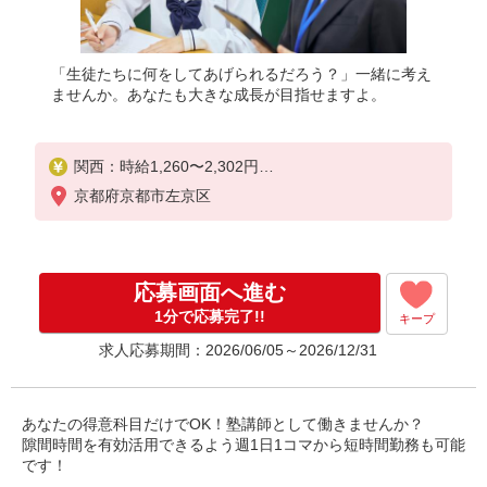
「生徒たちに何をしてあげられるだろう？」一緒に考え
ませんか。あなたも大きな成長が目指せますよ。
関西：時給1,260〜2,302円
2名指導1コマ担当：2,180〜3,570円（授業前後手当
京都府京都市左京区
込み)
2名指導2コマ担当：3,959〜6,739円（授業前後・授
業間手当込み)
※授業前後手当500円含む（25分）
応募画面へ進む
※2コマ目〜：授業間手当99円支給
※担当人数・コマ数により給与は異なる
1分で応募完了!!
キープ
求人応募期間：2026/06/05～2026/12/31
初期・教室研修計6h:時給1,180円
授業研修16回:1コマ1,580円＋一律手当
☆6月・7月限定 友人紹介キャンペーン☆
あなたの得意科目だけでOK！塾講師として働きませんか？
1人紹介につき10,000円支給します！！(※規定あり)
隙間時間を有効活用できるよう週1日1コマから短時間勤務も可能
です！