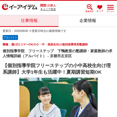
関西
の求人
▼エリア変更
仕事情報
企業情報
更新日：2026/06/05 ※更新日時点の最新情報です
アルバイト
職種：週1日1コマ〜OKの小・中・高校生向け個別指導理系塾講師
個別指導学院 フリーステップ 下鴨教室の塾講師・家庭教師の求
人情報詳細（アルバイト） - 京都市左京区
【個別指導学院フリーステップの小中高校生向け理
系講師】大学1年生も活躍中！夏期講習短期OK