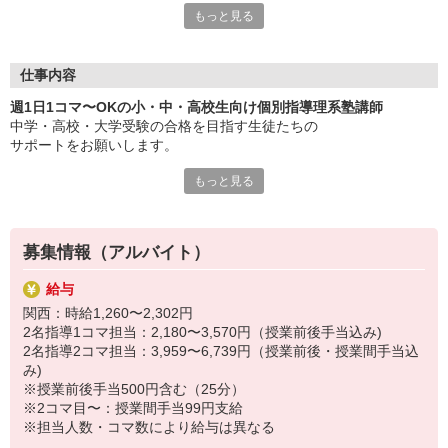
もっと見る
「自分にもできるかな？」なんて心配はいりませんよ。
必要なのは、子どもたちの成長を見守り
笑顔にかえてあげたいという情熱だけ！
仕事内容
教育関係のお仕事が未経験でも大歓迎です。
週1日1コマ〜OKの小・中・高校生向け個別指導理系塾講師
もちろん資格なども不要です。無資格OK！
中学・高校・大学受験の合格を目指す生徒たちの
サポートをお願いします。
丁寧な研修をご用意しているので、安心してご応募ください。
みなさんが「わかりやすい授業」が出来るようになります☆
もっと見る
《少人数の個別指導です》
・授業：先生1人と生徒1〜2人で行います。
「先生、合格できた！」生徒たちの喜びを、
→ほぼマンツーマンで生徒の様子や成長を見ながら
自分のことのように感じられる
教えることができるので手ごたえも違います。
貴重な経験ができますよ。
募集情報（アルバイト）
生徒を育て、自分も育てられるお仕事です。
また生徒と接する時間が長いので、交流も深まり、
給与
「先生、先生」と慕ってくれます。
【活躍している方】
関西：時給1,260〜2,302円
生徒たちの心に一生残る先生になれますよ。
■主婦・主夫活躍中（扶養控除内勤務の方も多数！）
2名指導1コマ担当：2,180〜3,570円（授業前後手当込み)
■大学生活躍中
2名指導2コマ担当：3,959〜6,739円（授業前後・授業間手当込
生徒たちの成長を身近に感じながら、
■大学院生活躍中
み)
受験合格と言う大きな目標に向かって
※授業前後手当500円含む（25分）
一緒に頑張りましょう。
せっかくバイトするなら、安心の「フリーステップ」で！
※2コマ目〜：授業間手当99円支給
※担当人数・コマ数により給与は異なる
■SDGsの目標達成へ向けた活動
★7/29（水）〜8/21（金）は朝から勤務可能！