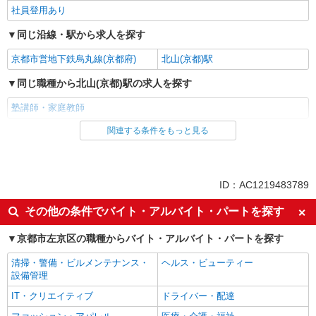
社員登用あり
同じ沿線・駅から求人を探す
京都市営地下鉄烏丸線(京都府)
北山(京都)駅
同じ職種から北山(京都)駅の求人を探す
塾講師・家庭教師
関連する条件をもっと見る
同じ雇用形態から北山(京都)駅の求人を探す
アルバイト
同じ特徴から北山(京都)駅の求人を探す
ID：AC1219483789
入社日応相談
未経験歓迎
その他の条件でバイト・アルバイト・パートを探す
大学生歓迎
新卒・第二新卒歓迎
京都市左京区の職種からバイト・アルバイト・パートを探す
女性活躍中
主婦・主夫歓迎
清掃・警備・ビルメンテナンス・
ヘルス・ビューティー
英語が活かせる
高収入・高額
設備管理
短期（3ヶ月以内）
週1日勤務OK
IT・クリエイティブ
ドライバー・配達
短時間勤務（1日4h以内）OK
時間や曜日が選べる・シフト自由