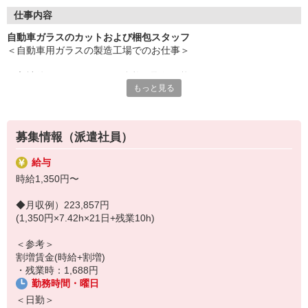
◎【履歴書不要】書類準備は不要で気軽に応募
◎【カンタンWeb面談】スマホで楽々
仕事内容
◎【週払いOK】ピンチの時も助かる
自動車ガラスのカットおよび梱包スタッフ
＜自動車用ガラスの製造工場でのお仕事＞
＜応募のながれ＞
＼入社後にフォークリフト資格の取得可能／
STEP1：応募（Webまたはお電話）
もっと見る
STEP2：登録・面談（Web・営業所・出張登録OK)
【担当業務】
STEP3：職場見学
自動車用ガラスの切断および梱包
STEP4：お仕事スタート！
募集情報（派遣社員）
【作業内容】
少しでも気になった方は、まずは「ご応募」ください。
・専用ガラスカッターで自動車ガラスを切断
・まずはお仕事の相談をしたい
給与
・カットしたガラスを木枠にはめて梱包
・職場見学をしてから決めたい
時給1,350円〜
・その他に付随する軽作業
という方も大歓迎。
履歴書不要！スマホから約1〜2分で完了します！
◆月収例）223,857円
※モクモクと作業に取り組むことが可能
(1,350円×7.42h×21日+残業10h)
※充実した研修制度があり未経験から開始可能
※入社後にフォークリフト資格の取得が可能
＜参考＞
※スポットクーラーあり
割増賃金(時給+割増)
※食堂があり1食450円で利用可能
・残業時：1,688円
※髪型・髪色自由で専用の制服が貸与される
勤務時間・曜日
＜日勤＞