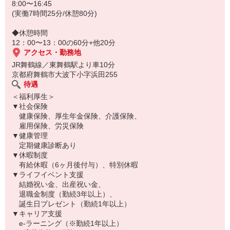
8:00〜16:45
(実働7時間25分/休憩80分)
◆休憩時間
12：00〜13：00の60分+他20分
アクセス・勤務地
JR舞鶴線／東舞鶴駅より車10分
京都府舞鶴市大波下小字浜田255
待遇
＜福利厚生＞
▼社会保険
健康保険、厚生年金保険、介護保険、
雇用保険、労災保険
▼健康管理
定期健康診断あり
▼休暇制度
有給休暇（6ヶ月後付与）、特別休暇
▼ライフイベント支援
結婚祝い金、出産祝い金、
退職金制度（勤続3年以上）、
誕生日プレゼント（勤続1年以上）
▼キャリア支援
e-ラーニング（※勤続1年以上）