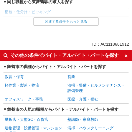
同じ職種から東舞鶴駅の求人を探す
梱包・仕分け・ピッキング
関連する条件をもっと見る
同じ雇用形態から東舞鶴駅の求人を探す
派遣社員
同じ特徴から東舞鶴駅の求人を探す
ID：AC1118681912
即日勤務OK
Web面接OK
その他の条件でバイト・アルバイト・パートを探す
友達と応募OK
職場見学OKまたは説明会あり
舞鶴市の職種からバイト・アルバイト・パートを探す
未経験歓迎
経験者・有資格者歓迎
教育・保育
営業
新卒・第二新卒歓迎
フリーター歓迎
軽作業・製造・物流
清掃・警備・ビルメンテナンス・
ブランクOK
ミドル（40代～）活躍中
設備管理
エルダー（50代～）活躍中
シニア（60代～）活躍中
オフィスワーク・事務
医療・介護・福祉
週払い
給与前払いOK
舞鶴市の人気の職種からバイト・アルバイト・パートを探す
土日祝休み
平日のみ勤務OK
量販店・大型SC・百貨店
塾講師・家庭教師
フルタイム歓迎
髪型・髪色自由
建物管理・設備管理・マンション
清掃・ハウスクリーニング
禁煙・分煙
食堂・売店あり