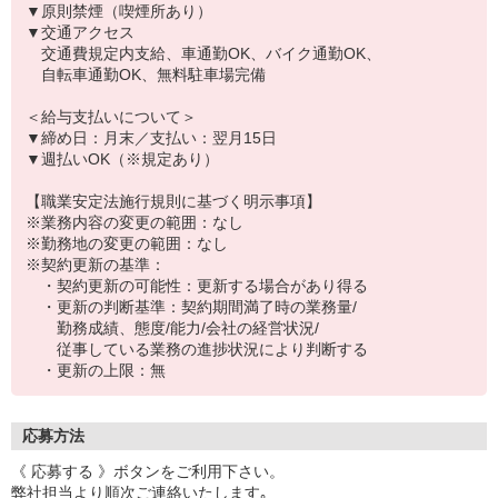
▼原則禁煙（喫煙所あり）
▼交通アクセス
交通費規定内支給、車通勤OK、バイク通勤OK、
自転車通勤OK、無料駐車場完備
＜給与支払いについて＞
▼締め日：月末／支払い：翌月15日
▼週払いOK（※規定あり）
【職業安定法施行規則に基づく明示事項】
※業務内容の変更の範囲：なし
※勤務地の変更の範囲：なし
※契約更新の基準：
・契約更新の可能性：更新する場合があり得る
・更新の判断基準：契約期間満了時の業務量/
勤務成績、態度/能力/会社の経営状況/
従事している業務の進捗状況により判断する
・更新の上限：無
応募方法
《 応募する 》ボタンをご利用下さい。
弊社担当より順次ご連絡いたします｡