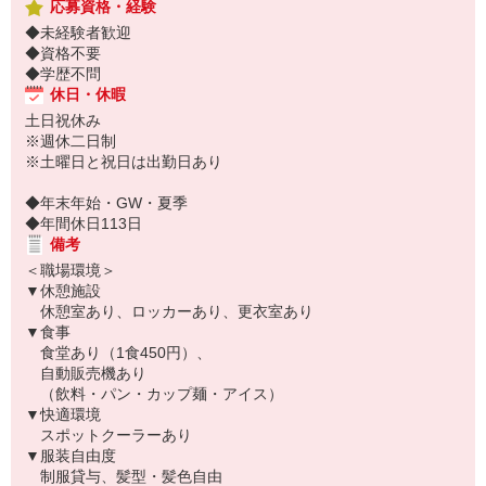
応募資格・経験
◆未経験者歓迎
◆資格不要
◆学歴不問
休日・休暇
土日祝休み
※週休二日制
※土曜日と祝日は出勤日あり
◆年末年始・GW・夏季
◆年間休日113日
備考
＜職場環境＞
▼休憩施設
休憩室あり、ロッカーあり、更衣室あり
▼食事
食堂あり（1食450円）、
自動販売機あり
（飲料・パン・カップ麺・アイス）
▼快適環境
スポットクーラーあり
▼服装自由度
制服貸与、髪型・髪色自由