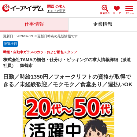
関西
の求人
▼エリア変更
仕事情報
企業情報
更新日：2026/07/29 ※更新日時点の最新情報です
派遣社員
職種：自動車ガラスのカットおよび梱包スタッフ
株式会社TAMAの梱包・仕分け・ピッキングの求人情報詳細（派遣
社員） - 舞鶴市
日勤／時給1350円／フォークリフトの資格が取得で
きる／未経験歓迎／モクモク／食堂あり／週払いOK