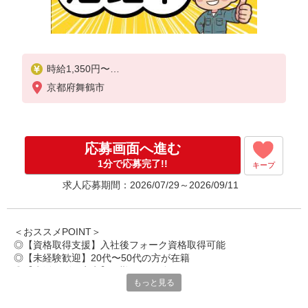
時給1,350円〜
京都府舞鶴市
◆月収例）223,857円
(1,350円×7.42h×21日+残業10h)
＜参考＞
応募画面へ進む
割増賃金(時給+割増)
・残業時：1,688円
1分で応募完了!!
キープ
求人応募期間：2026/07/29～2026/09/11
＜おススメPOINT＞
◎【資格取得支援】入社後フォーク資格取得可能
◎【未経験歓迎】20代〜50代の方が在籍
◎【生活リズム安定】日勤のみで働きやすい
もっと見る
◎【食事補助】食堂は1食450円で利用可能
◎【多様な職場】外国人の方も在籍