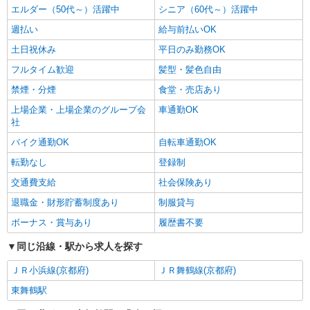
エルダー（50代～）活躍中
シニア（60代～）活躍中
週払い
給与前払いOK
土日祝休み
平日のみ勤務OK
フルタイム歓迎
髪型・髪色自由
禁煙・分煙
食堂・売店あり
上場企業・上場企業のグループ会
車通勤OK
社
バイク通勤OK
自転車通勤OK
転勤なし
登録制
交通費支給
社会保険あり
退職金・財形貯蓄制度あり
制服貸与
ボーナス・賞与あり
履歴書不要
同じ沿線・駅から求人を探す
ＪＲ小浜線(京都府)
ＪＲ舞鶴線(京都府)
東舞鶴駅