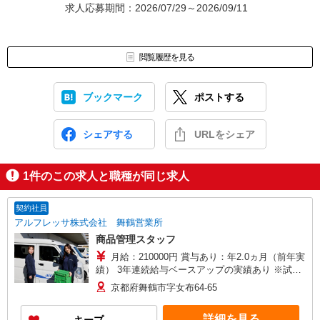
求人応募期間：2026/07/29～2026/09/11
閲覧履歴を見る
ブックマーク
ポストする
シェアする
URLをシェア
1
件のこの求人と職種が同じ求人
契約社員
アルフレッサ株式会社 舞鶴営業所
商品管理スタッフ
月給：210000円 賞与あり：年2.0ヵ月（前年実
績） 3年連続給与ベースアップの実績あり ※試用
期間無し
京都府舞鶴市字女布64-65
詳細を見る