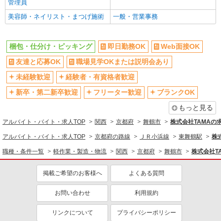
管理員
上場企業・上場企業のグループ会
車通勤OK
美容師・ネイリスト・まつげ施術
一般・営業事務
社
バイク通勤OK
自転車通勤OK
梱包・仕分け・ピッキング
即日勤務OK
Web面接OK
転勤なし
登録制
友達と応募OK
職場見学OKまたは説明会あり
交通費支給
社会保険あり
退職金・財形貯蓄制度あり
制服貸与
未経験歓迎
経験者・有資格者歓迎
ボーナス・賞与あり
履歴書不要
新卒・第二新卒歓迎
フリーター歓迎
ブランクOK
同じ職種から求人を探す
もっと見る
アルバイト・バイト・求人TOP
関西
京都府
舞鶴市
株式会社TAMAの
軽作業・製造・物流
アルバイト・バイト・求人TOP
京都府の路線
ＪＲ小浜線
東舞鶴駅
株
梱包・仕分け・ピッキング
職種・条件一覧
軽作業・製造・物流
関西
京都府
舞鶴市
株式会社T
同じ特徴から求人を探す
掲載ご希望のお客様へ
よくある質問
未経験歓迎
ミドル（40代～）活躍中
土日祝休み
上場企業・上場企業のグループ会
お問い合わせ
利用規約
社
車通勤OK
交通費支給
リンクについて
プライバシーポリシー