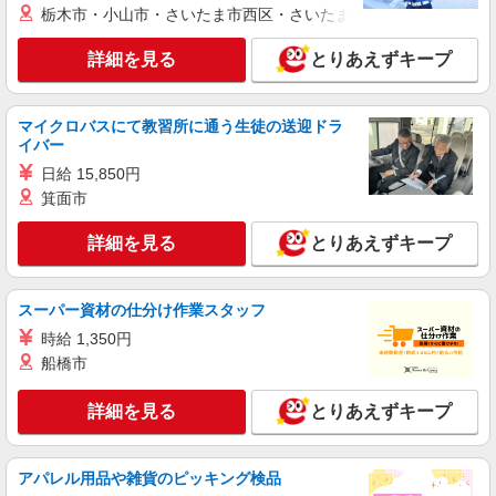
三井アウトレットパーク 滋賀竜王 1F
栃木市・小山市・さいたま市西区・さいたま市岩槻区・久喜市・
験能力考慮 ※試用期間（同条件）【短期】14日間
【長期】3か月間
詳細を見る
キープ
詳細を見る
とりあえずキープ
アルバイト
契約社員
マイクロバスにて教習所に通う生徒の送迎ドラ
靴下屋
イバー
販売スタッフ
日給 15,850円
契約社員：月給198,000円 アルバイト：時給
箕面市
1,200円
滋賀県蒲生郡竜王町大字薬師字砂山1178-694
詳細を見る
とりあえずキープ
三井アウトレットパーク 滋賀竜王 2F
詳細を見る
キープ
スーパー資材の仕分け作業スタッフ
時給 1,350円
アルバイト
船橋市
HAWKINS＆VANS
販売スタッフ
詳細を見る
とりあえずキープ
アルバイト：時給1,150円以上 高校生／時給
1,080円以上 ◆昇給 ◆交通費（月額50,000円ま
で） ◆スタッフ割引あり
滋賀県蒲生郡竜王町大字薬師字砂山1178-694
アパレル用品や雑貨のピッキング検品
三井アウトレットパーク 滋賀竜王 2F