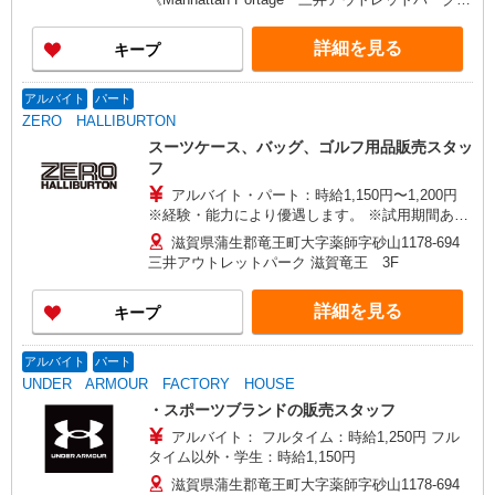
(月給200,000円〜250,000円)同時募集中！ ・1日あ
賀竜王店》
たり実働7.5時間/90分休憩×週5日勤務
詳細を見る
キープ
アルバイト
パート
ZERO HALLIBURTON
スーツケース、バッグ、ゴルフ用品販売スタッ
フ
アルバイト・パート：時給1,150円〜1,200円
※経験・能力により優遇します。 ※試用期間あ
り：同条件
滋賀県蒲生郡竜王町大字薬師字砂山1178-694
三井アウトレットパーク 滋賀竜王 3F
詳細を見る
キープ
アルバイト
パート
UNDER ARMOUR FACTORY HOUSE
・スポーツブランドの販売スタッフ
アルバイト： フルタイム：時給1,250円 フル
タイム以外・学生：時給1,150円
滋賀県蒲生郡竜王町大字薬師字砂山1178-694