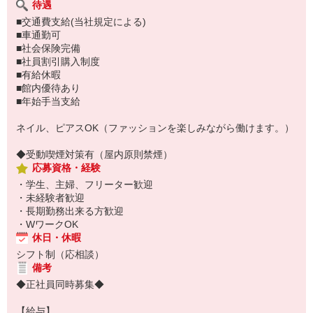
待遇
■交通費支給(当社規定による)
■車通勤可
■社会保険完備
■社員割引購入制度
■有給休暇
■館内優待あり
■年始手当支給
ネイル、ピアスOK（ファッションを楽しみながら働けます。）
◆受動喫煙対策有（屋内原則禁煙）
応募資格・経験
・学生、主婦、フリーター歓迎
・未経験者歓迎
・長期勤務出来る方歓迎
・WワークOK
休日・休暇
シフト制（応相談）
備考
◆正社員同時募集◆
【給与】