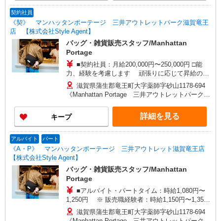
無にかかわらず固定残業代をお支払いいたしま
す。 (15時間分)として支給。15時間を超える時間
契約社員
外労働は追加で支給。 試用期間：3ヶ月時給1,200
《契》 マンハッタンポーテージ 三井アウトレットパーク滋賀竜王
円
店 【株式会社Style Agent】
バッグ・雑貨販売スタッフ/Manhattan
Portage
■契約社員：月給200,000円〜250,000円 □能
力、経験を考慮します 頑張りに応じて昇給の可
能性あり □別途交通費全額支給 □役職任用時、各
滋賀県蒲生郡竜王町大字薬師字砂山1178-694
種手当あり
《Manhattan Portage 三井アウトレットパーク滋
賀竜王店》
詳細を見る
キープ
アルバイト
パート
《A・P》 マンハッタンポーテージ 三井アウトレット滋賀竜王店
【株式会社Style Agent】
バッグ・雑貨販売スタッフ/Manhattan
Portage
■アルバイト・パートタイム：時給1,080円〜
1,250円 ※ 販売職経験者：時給1,150円〜1,350
円 □能力、経験を考慮します 頑張りに応じて昇
滋賀県蒲生郡竜王町大字薬師字砂山1178-694
給の可能性あり □別途交通費全額支給 □契約社員
《Manhattan Portage 三井アウトレットパーク滋