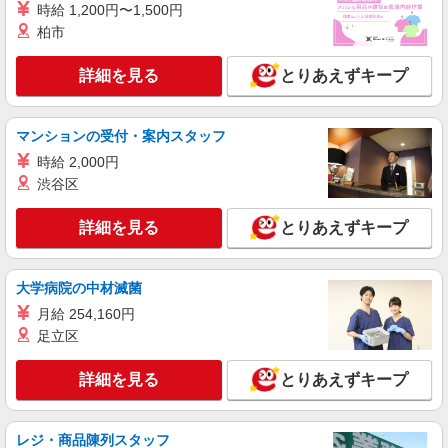
時給 1,200円〜1,500円
柏市
詳細を見る
キープ
詳細を見る
とりあえずキープ
正社員
BOTANIST Factory
販売スタッフ
マンションの受付・案内スタッフ
正社員：月給210,000円〜360,000円 ※能力、
時給 2,000円
経験により給与・待遇を決定します ※ 試用期間6
渋谷区
カ月 200,000円〜
滋賀県蒲生郡竜王町大字薬師字砂山1178-694
三井アウトレットパーク 滋賀竜王 2F
詳細を見る
とりあえずキープ
詳細を見る
キープ
大学病院の中材滅菌
アルバイト
パート
月給 254,160円
MIKIHOUSE REPRO
足立区
子供服販売
アルバイト・パート：時給1,100円〜
詳細を見る
とりあえずキープ
滋賀県蒲生郡竜王町大字薬師字砂山1178-694
三井アウトレットパーク 滋賀竜王 2F
レジ・商品陳列スタッフ