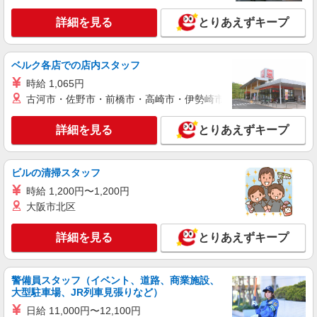
詳細を見る
とりあえずキープ
詳細を見る
キープ
アルバイト
パート
ベルク各店での店内スタッフ
MEN’S BIGI FACTORY OUTLETS
時給 1,065円
販売スタッフ
古河市・佐野市・前橋市・高崎市・伊勢崎市・太田市・館林市・
アルバイト・パート：時給1,200円以上 ※経
験・能力により優遇します。 ※試用期間（30日
詳細を見る
とりあえずキープ
間）：時給1,150円
滋賀県蒲生郡竜王町大字薬師字砂山1178-694
三井アウトレットパーク 滋賀竜王 3F
ビルの清掃スタッフ
詳細を見る
キープ
時給 1,200円〜1,200円
大阪市北区
アルバイト
COACH
詳細を見る
とりあえずキープ
【短期＆長期アルバイト】COACH 接客販売ス
タッフ
アルバイト： 【短期】時給1,250円〜1,500
警備員スタッフ（イベント、道路、商業施設、
円 ※高校生：時給1,080円 【長期】時給1,280
大型駐車場、JR列車見張りなど）
円〜1,300円 ※高校生：時給1,080円 販売員：時
滋賀県蒲生郡竜王町大字薬師字砂山1178-694
日給 11,000円〜12,100円
給1,300円／販売アシスタント：時給1,280円 ※経