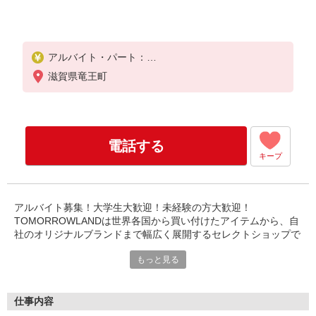
アルバイト・パート：
時給1,200円〜
滋賀県竜王町
※経験能力考慮します。
・交通費支給(規定有）
電話する
キープ
アルバイト募集！大学生大歓迎！未経験の方大歓迎！
TOMORROWLANDは世界各国から買い付けたアイテムから、自
社のオリジナルブランドまで幅広く展開するセレクトショップで
す。
もっと見る
メンズ、レディース、ファッション雑貨などカジュアルからビジ
ネスアイテムまで幅広く展開しています。
接客、洋服が好きでファッションを磨きたい方、ご相談くださ
い。経験は問いません。制服制度あり！
仕事内容
残業の少ないお店ですので充実したプライベート時間を持てると