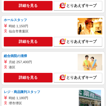
給1,100円〜1,200円 ※試用期間中は時給になりま
三井アウトレットパーク 滋賀竜王 1F
す。(2ヵ月間) ※能力・経験等を十分に考慮の上、
詳細を見る
とりあえずキープ
弊社規定により決定いたします。 ※昇給 年1回・
詳細を見る
キープ
報奨金（店舗の実績により3ヵ月に1回）決算賞与
（会社の業績により1年に1回）あります。
ホールスタッフ
正社員
時給 1,150円
AS KNOW AS OUTLET
仙台市青葉区
アパレル販売スタッフ
正社員：月給240,000円〜 ★アウトレット勤務
詳細を見る
とりあえずキープ
手当：一律10,000円含む！ ※交通費別途支給（1
月上限30,000円） ※年齢やキャリアにより考慮い
滋賀県蒲生郡竜王町大字薬師字砂山1178-694
たします。 ※土日祝日出勤手当1日に付き1000円
三井アウトレットパーク 滋賀竜王 2F
総合病院の清掃
（正社員のみ） ※入社後3ヶ月間の試用期間中：
平日時給1,200円／土日祝時給1,400円
月給 257,400円
詳細を見る
キープ
港区
アルバイト
パート
詳細を見る
とりあえずキープ
BANANA REPUBLIC FACTORY STORE
販売スタッフ
アルバイト・パート：時給1,080円〜 ※経験・
レジ・商品陳列スタッフ
能力により優遇します。
時給 1,180円
滋賀県蒲生郡竜王町大字薬師字砂山1178-694
堺市堺区
三井アウトレットパーク 滋賀竜王 3F