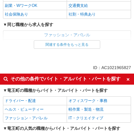
副業・WワークOK
交通費支給
社会保険あり
社割・特典あり
同じ職種から求人を探す
ファッション・アパレル
アパレル販売
雑貨・コスメ販売
関連する条件をもっと見る
同じ特徴から求人を探す
未経験歓迎
大学生歓迎
ID：AC1021965827
週1日勤務OK
週2～3日勤務OK
その他の条件でバイト・アルバイト・パートを探す
車通勤OK
副業・WワークOK
竜王町の職種からバイト・アルバイト・パートを探す
交通費支給
社会保険あり
ドライバー・配達
オフィスワーク・事務
ヘルス・ビューティー
軽作業・製造・物流
ファッション・アパレル
IT・クリエイティブ
竜王町の人気の職種からバイト・アルバイト・パートを探す