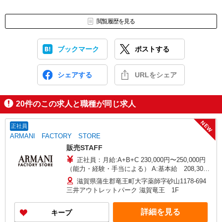
閲覧履歴を見る
ブックマーク
ポストする
シェアする
URLをシェア
20
件のこの求人と職種が同じ求人
NEW
正社員
ARMANI FACTORY STORE
販売STAFF
正社員：月給:A+B+C 230,000円〜250,000円
（能力・経験・手当による） A:基本給 208,300
円〜226,400円（能力・経験等による） B：定額的
滋賀県蒲生郡竜王町大字薬師字砂山1178-694
に支払われる手当 ※役職、転勤の有無や扶養の有
三井アウトレットパーク 滋賀竜王 1F
無により変動 役職手当,職務手当,扶養手当,遠隔地
手当 C:固定残業代あり （21,700円〜23,600円）
詳細を見る
キープ
※固定残業代に関する特記事項※ 時間外労働の有