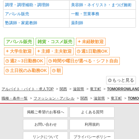
調理・調理補助・調理師
美容師・ネイリスト・まつげ施術
アパレル販売
一般・営業事務
塾講師・家庭教師
薬剤師
アパレル販売
雑貨・コスメ販売
未経験歓迎
大学生歓迎
主婦・主夫歓迎
週1日勤務OK
週2～3日勤務OK
時間や曜日が選べる・シフト自由
土日祝のみ勤務OK
朝
もっと見る
アルバイト・バイト・求人TOP
関西
滋賀県
竜王町
TOMORROWLA
職種・条件一覧
ファッション・アパレル
関西
滋賀県
竜王町
TOM
掲載ご希望のお客様へ
よくある質問
お問い合わせ
利用規約
リンクについて
プライバシーポリシー