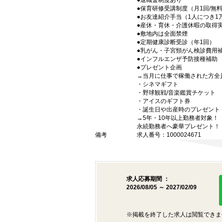
●退職金制度あり
●保育研修受講制度（月1回/無
●お友達紹介手当（1人につき1
●産休・育休・介護休暇の取得
●敷地内は全面禁煙
●定期健康診断受診（年1回）
●乳がん・子宮頸がん検診費用
●インフルエンザ予防接種補助
●プレゼント企画
→当月に仕事で稼働された方全
・シネマギフト
・野球観戦/音楽鑑賞チケット
・アイスのギフト券
・誕生日や出産時のプレゼント
→5年・10年以上勤務者対象！
永続勤務者へ豪華プレゼント！
備考
求人番号：1000024671
求人応募期間 ：
2026/08/05 ～ 2027/02/09
※掲載を終了した求人は閲覧できま