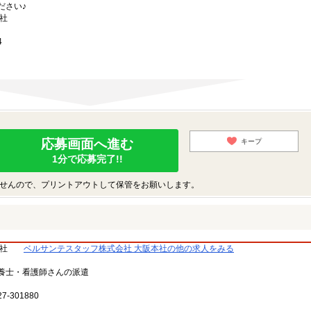
ださい♪
社
4
応募画面へ進む
キープ
1分で応募完了!!
せんので、プリントアウトして保管をお願いします。
本社
ベルサンテスタッフ株式会社 大阪本社の他の求人をみる
養士・看護師さんの派遣
301880