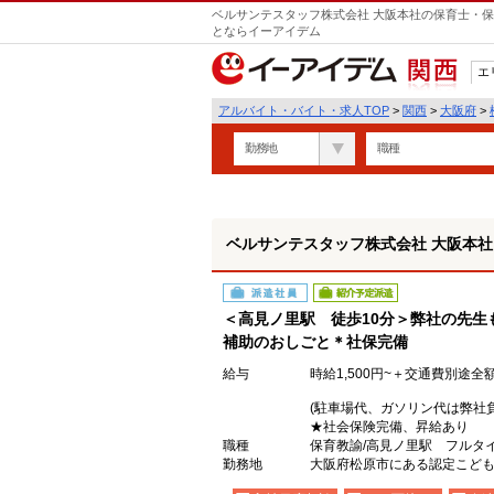
ベルサンテスタッフ株式会社 大阪本社の保育士・保
遣
とならイーアイデム
エ
関西
アルバイト・バイト・求人TOP
>
関西
>
大阪府
>
勤務地
職種
ベルサンテスタッフ株式会社 大阪本社
派遣社員
紹介予定派遣
＜高見ノ里駅 徒歩10分＞弊社の先生
補助のおしごと＊社保完備
給与
時給1,500円~＋交通費別途全
(駐車場代、ガソリン代は弊社
★社会保険完備、昇給あり
職種
保育教諭/高見ノ里駅 フルタ
勤務地
大阪府松原市にある認定こど