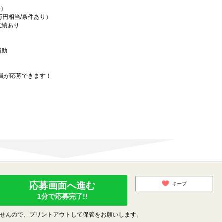
料）
万円相当/条件あり）
実績あり
補助
員が応募できます！
応募画面へ進む
キープ
1分で応募完了!!
せんので、プリントアウトして保管をお願いします。