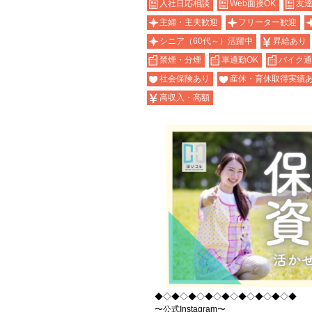
入社日応相談
Web面接OK
友達
主婦・主夫歓迎
フリーター歓迎
シニア（60代～）活躍中
昇給あり
禁煙・分煙
車通勤OK
バイク通
社会保険あり
産休・育休取得実績
高収入・高額
◆◇◆◇◆◇◆◇◆◇◆◇◆◇◆◇◆
〜公式Instagram〜