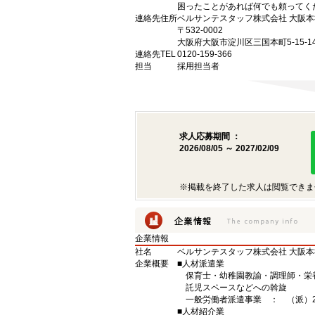
困ったことがあれば何でも頼ってく
連絡先住所
ベルサンテスタッフ株式会社 大阪本
〒532-0002
大阪府大阪市淀川区三国本町5-15-1
連絡先TEL
0120-159-366
担当
採用担当者
求人応募期間 ：
2026/08/05 ～ 2027/02/09
※掲載を終了した求人は閲覧できま
企業情報
社名
ベルサンテスタッフ株式会社 大阪
企業概要
■人材派遣業
保育士・幼稚園教諭・調理師・栄
託児スペースなどへの斡旋
一般労働者派遣事業 ： （派）27-
■人材紹介業