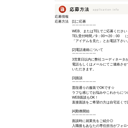
応募情報
応募方法
[1]ご応募
￣￣￣￣￣￣￣
WEB、またはTELでご応募ください
TEL受付時間／9：00〜20：00 
「アイデムを見た」とお電話下さい
[2]電話連絡について
￣￣￣￣￣￣￣
3営業日以内に弊社コーディネータ
電話もしくはメールにてご連絡させ
いただきます。
[3]面談
￣￣￣￣￣￣￣
普段通りの服装でOKです☆
ラフな感じでお悩みやこれからにつ
WEB面談もOK！
直接面談をご希望の方は自宅近くで
[4]勤務開始
￣￣￣￣￣￣￣
面談時に就業先をご紹介◎
入職後もあなたの専任担当がフォロ