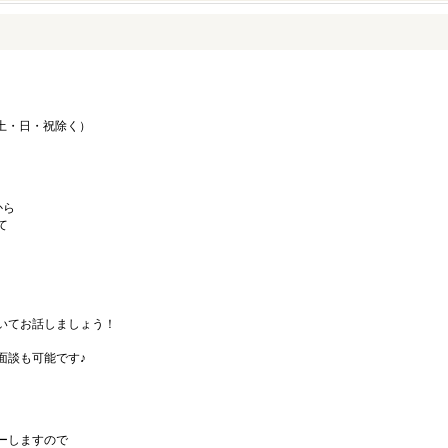
（土・日・祝除く）
。
から
て
いてお話しましょう！
面談も可能です♪
ーしますので