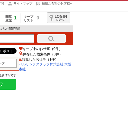
質問
サイトマップ
掲載ご希望のお客様へ
閲覧
キープ
1
0
履歴
リスト
ログイン
の求人情報詳細
キープ中のお仕事（0件）
保存した検索条件（
0
件）
閲覧したお仕事（1件）
ープ
ベルサンテスタッフ株式会社 大阪
本社
の最新情報です
む