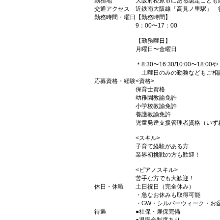
勤務地
大阪府松原市にある認定こども
交通アクセス
近鉄南大阪線「高見ノ里駅」 
勤務時間・曜日
【勤務時間】
9：00〜17：00
【勤務曜日】
月曜日〜金曜日
＊8:30〜16:30/10:00〜18:00や
土曜日のみの勤務などもご相
応募資格・経験
<資格>
保育士資格
幼稚園教諭免許
小学校教諭免許
養護教諭免許
児童発達支援管理者資格（いず
<スキル>
子育て経験がある方
業界初挑戦の方も歓迎！
<ピアノスキル>
苦手な方でも大歓迎！
休日・休暇
土日祝日（完全休み）
・急なお休みも取得可能
・GW・シルバーウィーク・お
待遇
●社保・雇保完備