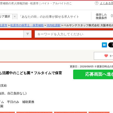
よくある
育補助の求人情報詳細 - 松原市｜バイト・アルバイトのこ
保存した
0
リア選択
「あなたの街」のお仕事が探せる求人サイト
検索条件
松原市
>
松原市の保育士・保育補助
>
河内松原駅
> ベルサンテスタッフ株式会社 大阪本社
キ
更新日：2026/08/05 ※更新日時点
も活躍中のこども園＊フルタイムで保育
応募画面へ進
額支給
負担。自己負担なし)
イム 平日のみ 補助業務
も園