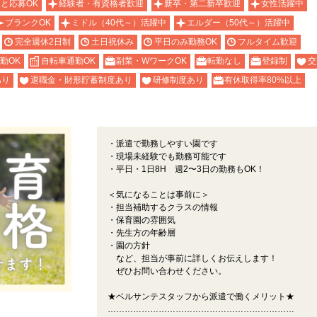
と応募OK
経験者・有資格者歓迎
新卒・第二新卒歓迎
女性活躍中
ブランクOK
ミドル（40代～）活躍中
エルダー（50代～）活躍中
完全週休2日制
土日祝休み
平日のみ勤務OK
フルタイム歓迎
勤OK
自転車通勤OK
副業・WワークOK
転勤なし
登録制
交
あり
退職金・財形貯蓄制度あり
研修制度あり
有休取得率80%以上
・派遣で勤務しやすい園です
・現場未経験でも勤務可能です
・平日・1日8H 週2〜3日の勤務もOK！
＜気になることは事前に＞
・担当補助するクラスの情報
・保育園の雰囲気
・先生方の年齢層
・園の方針
など、担当が事前に詳しくお伝えします！
ぜひお問い合わせください。
★ベルサンテスタッフから派遣で働くメリット★
…………………………………………………………