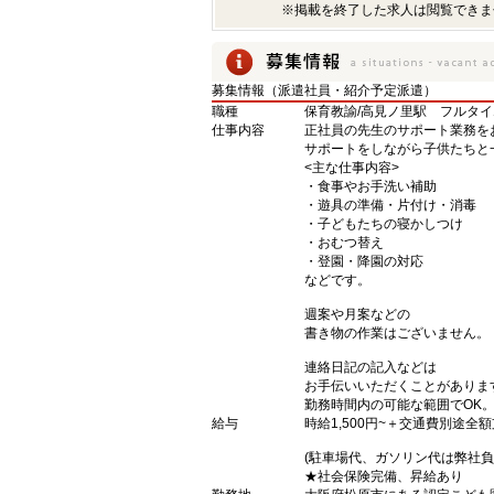
※掲載を終了した求人は閲覧できま
募集情報（派遣社員・紹介予定派遣）
職種
保育教諭/高見ノ里駅 フルタ
仕事内容
正社員の先生のサポート業務を
サポートをしながら子供たちと
<主な仕事内容>
・食事やお手洗い補助
・遊具の準備・片付け・消毒
・子どもたちの寝かしつけ
・おむつ替え
・登園・降園の対応
などです。
週案や月案などの
書き物の作業はございません。
連絡日記の記入などは
お手伝いいただくことがありま
勤務時間内の可能な範囲でOK
給与
時給1,500円~＋交通費別途全
(駐車場代、ガソリン代は弊社負
★社会保険完備、昇給あり