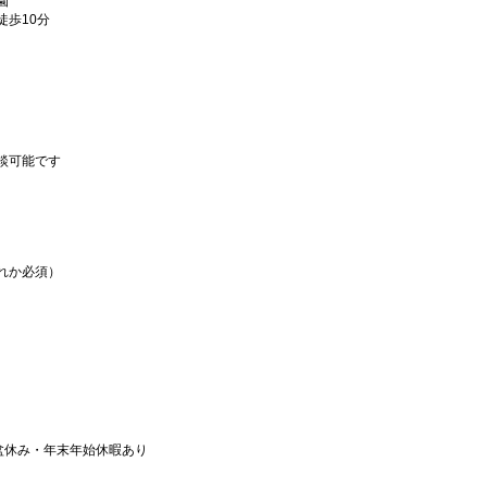
園
徒歩10分
談可能です
れか必須）
盆休み・年末年始休暇あり