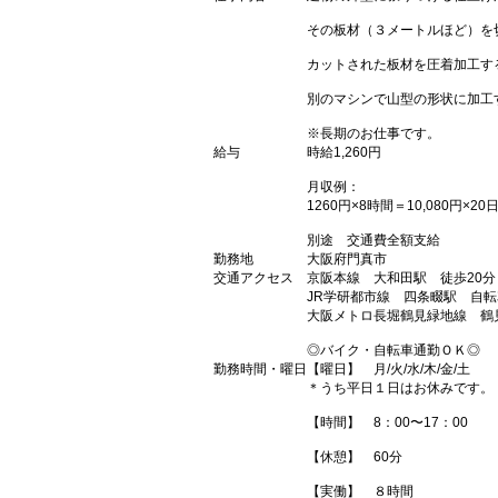
その板材（３メートルほど）を
カットされた板材を圧着加工す
別のマシンで山型の形状に加工
※長期のお仕事です。
給与
時給1,260円
月収例：
1260円×8時間＝10,080円×20
別途 交通費全額支給
勤務地
大阪府門真市
交通アクセス
京阪本線 大和田駅 徒歩20分
JR学研都市線 四条畷駅 自転
大阪メトロ長堀鶴見緑地線 鶴
◎バイク・自転車通勤ＯＫ◎
勤務時間・曜日
【曜日】 月/火/水/木/金/土
＊うち平日１日はお休みです。
【時間】 8：00〜17：00
【休憩】 60分
【実働】 ８時間