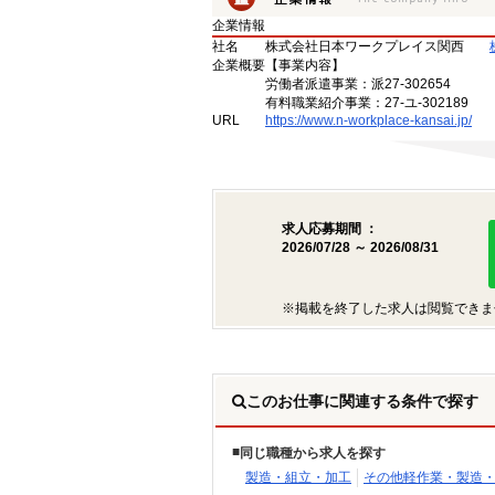
企業情報
社名
株式会社日本ワークプレイス関西
企業概要
【事業内容】
労働者派遣事業：派27-302654
有料職業紹介事業：27-ユ-302189
URL
https://www.n-workplace-kansai.jp/
求人応募期間 ：
2026/07/28 ～ 2026/08/31
※掲載を終了した求人は閲覧できま
このお仕事に関連する条件で探す
同じ職種から求人を探す
製造・組立・加工
その他軽作業・製造