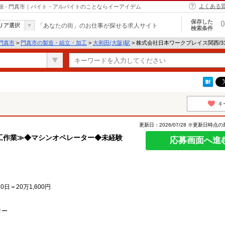
よくある
細 - 門真市｜バイト・アルバイトのことならイーアイデム
保存した
0
リア選択
「あなたの街」のお仕事が探せる求人サイト
検索条件
門真市
>
門真市の製造・組立・加工
>
大和田(大阪)駅
> 株式会社日本ワークプレイス関西/3
キ
更新日：2026/07/28 ※更新日時点
工作業≫◆マシンオペレーター◆未経験
応募画面へ進
20日＝20万1,600円
ター