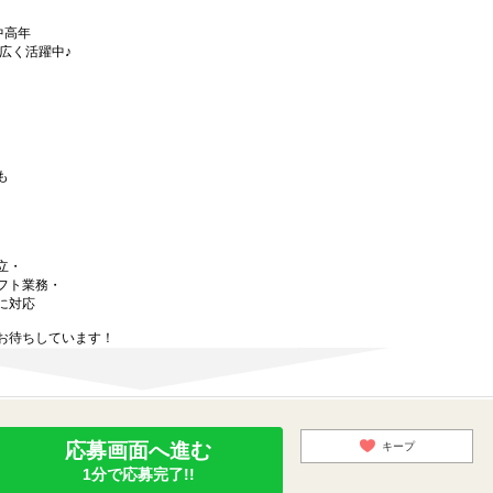
中高年
広く活躍中♪
も
立・
フト業務・
に対応
お待ちしています！
応募画面へ進む
キープ
1分で応募完了!!