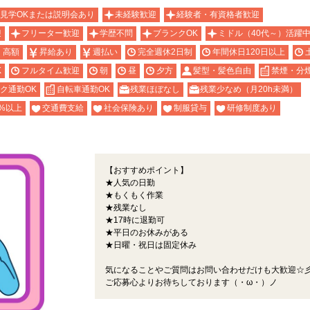
見学OKまたは説明会あり
未経験歓迎
経験者・有資格者歓迎
迎
フリーター歓迎
学歴不問
ブランクOK
ミドル（40代～）活躍
・高額
昇給あり
週払い
完全週休2日制
年間休日120日以上
K
フルタイム歓迎
朝
昼
夕方
髪型・髪色自由
禁煙・分
ク通勤OK
自転車通勤OK
残業ほぼなし
残業少なめ（月20h未満）
%以上
交通費支給
社会保険あり
制服貸与
研修制度あり
【おすすめポイント】
★人気の日勤
★もくもく作業
★残業なし
★17時に退勤可
★平日のお休みがある
★日曜・祝日は固定休み
気になることやご質問はお問い合わせだけも大歓迎☆
ご応募心よりお待ちしております（・ω・）ノ