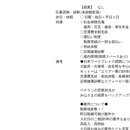
【残業】 なし
応募資格・経験
♪未経験歓迎♪
休日・休暇
〇 日曜・祝日＋平日１日
待遇
◇社会保険完備
雇用・労災・健保・厚生年金
◇交通費全額支給
◇週払い制度
勤務実績の一部を前払い
◇有給休暇
◇定期健康診断
◇屋内禁煙(喫煙スペースあり)
備考
◆日本ワークプレイス関西につ
大阪府・兵庫県・奈良県を中心
モットーは『エリア一番の好待
交通費支給・有給休暇・各種保
定期健康診断などフォーロー面
ベテランの営業担当が
みなさまの就業をバックアップ
◆案件について◆
勤務地多数！！
即日勤務可能の案件や
入社日のご相談OKの案件もあ
高収入・高時給
土日祝お休みの案件なども充実