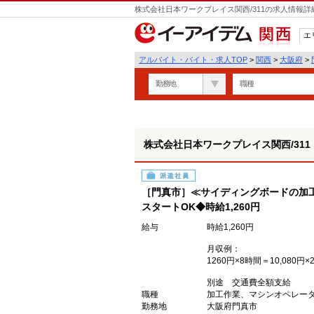
株式会社日本ワークプレイス関西/311の求人情報詳
エ
関西
アルバイト・バイト・求人TOP
>
関西
>
大阪府
>
勤務地
職種
株式会社日本ワークプレイス関西/311
派遣社員
［門真市］≪サイディングボードの加
スタートOK◆時給1,260円
給与
時給1,260円
月収例：
1260円×8時間＝10,080円×
別途 交通費全額支給
職種
加工作業、マシンオペレー
勤務地
大阪府門真市