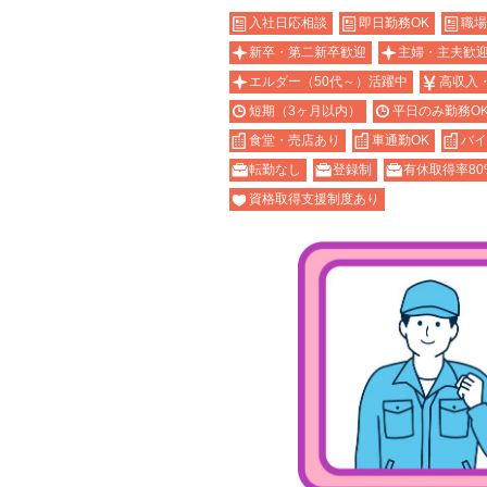
入社日応相談
即日勤務OK
職場
新卒・第二新卒歓迎
主婦・主夫歓
エルダー（50代～）活躍中
高収入
短期（3ヶ月以内）
平日のみ勤務O
食堂・売店あり
車通勤OK
バイ
転勤なし
登録制
有休取得率80
資格取得支援制度あり