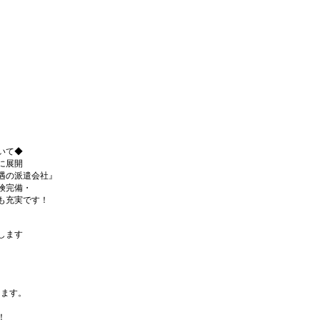
いて◆
に展開
遇の派遣会社』
険完備・
も充実です！
します
ります。
！