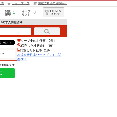
質問
サイトマップ
掲載ご希望のお客様へ
閲覧
キープ
1
0
履歴
リスト
ログイン
11の求人情報詳細
キープ中のお仕事（0件）
保存した検索条件（
0
件）
閲覧したお仕事（1件）
ープ
株式会社日本ワークプレイス関
西/311
の最新情報です
む