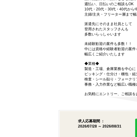
週払い、日払いのご相談もOK
10代・20代・30代・40代から
主婦/主夫・フリーター層まで幅
派遣先にそのまま社員として
登用されたスタッフさんも
多数いらっしゃいます
未経験歓迎の案件も多数！！
中には資格や経験者歓迎の案件
幅広くご紹介いたします
◆業種◆
製造・工場、倉庫業務を中心に
ピッキング・仕分け・梱包・組
検査・シール貼り・フォークリ
事務・入力作業など幅広い職種
お気軽にエントリー、ご相談を
求人応募期間 ：
2026/07/28 ～ 2026/08/31