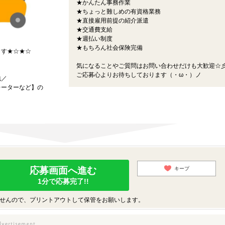
★かんたん事務作業
★ちょっと難しめの有資格業務
★直接雇用前提の紹介派遣
★交通費支給
★週払い制度
★もちろん社会保険完備
ます★☆★☆
気になることやご質問はお問い合わせだけも大歓迎☆
ご応募心よりお待ちしております（・ω・）ノ
包／
レーターなど】の
応募画面へ進む
キープ
1分で応募完了!!
せんので、プリントアウトして保管をお願いします。