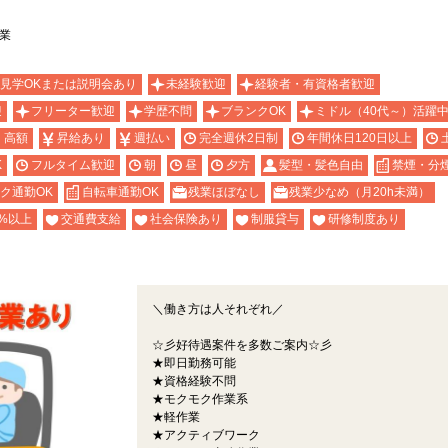
業
見学OKまたは説明会あり
未経験歓迎
経験者・有資格者歓迎
迎
フリーター歓迎
学歴不問
ブランクOK
ミドル（40代～）活躍
・高額
昇給あり
週払い
完全週休2日制
年間休日120日以上
K
フルタイム歓迎
朝
昼
夕方
髪型・髪色自由
禁煙・分
ク通勤OK
自転車通勤OK
残業ほぼなし
残業少なめ（月20h未満）
%以上
交通費支給
社会保険あり
制服貸与
研修制度あり
＼働き方は人それぞれ／
☆彡好待遇案件を多数ご案内☆彡
★即日勤務可能
★資格経験不問
★モクモク作業系
★軽作業
★アクティブワーク