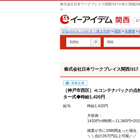
株式会社日本ワークプレイス関西/317の求人情報詳
ム
エ
関西
アルバイト・バイト・求人TOP
>
関西
>
兵庫県
>
勤務地
職種
株式会社日本ワークプレイス関西/317
派遣社員
［神戸市西区］≪コンテナバックの点
ター式◆時給1,420円
給与
時給1,420円
月収例：
1420円×8時間＝11,360円×20
残業が月に20時間あった場合
＼＼合計26万円以上可能／／