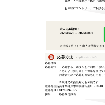
事務・入力作業など幅広い職種
お気軽にエントリー、ご相談を
求人応募期間 ：
2026/07/28 ～ 2026/08/31
※掲載を終了した求人は閲覧できま
応募情報
応募方法
「応募する」ボタンをご利用下さい
こちらより折り返しご連絡をさせて
お電話でのご応募もお待ちしており
※現地での面談対応も可能です。
連絡先住所
兵庫県神戸市中央区相生町5-10-1
連絡先TEL
0120-992-172
担当
応募受付担当