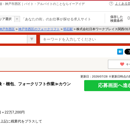
よくある
細 - 神戸市西区｜バイト・アルバイトのことならイーアイデ
保存した
0
リア選択
「あなたの街」のお仕事が探せる求人サイト
検索条件
神戸市西区
>
神戸市西区のフォークリフト
>
明石駅
> 株式会社日本ワークプレイス関西/31
キ
更新日：2026/07/28 ※更新日時点
検・梱包、フォークリフト作業≫カウン
応募画面へ進
日＝22万7,200円
、上記に残業代をプラスして