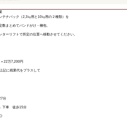
業
テナバック（2,3㎏用と10㎏用の２種類）を
定数まとめてバンドがけ・梱包、
ンターリフトで所定の位置へ移動させてください。
日＝22万7,200円
、上記に残業代をプラスして
7分
」下車 徒歩15分
◎