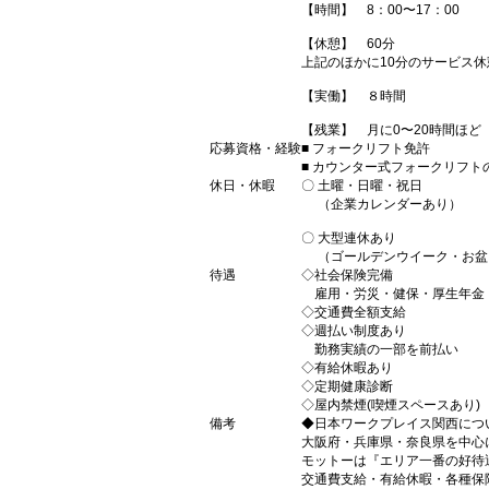
【時間】 8：00〜17：00
【休憩】 60分
上記のほかに10分のサービス休
【実働】 ８時間
【残業】 月に0〜20時間ほど
応募資格・経験
■ フォークリフト免許
■ カウンター式フォークリフト
休日・休暇
〇 土曜・日曜・祝日
（企業カレンダーあり）
〇 大型連休あり
（ゴールデンウイーク・お盆
待遇
◇社会保険完備
雇用・労災・健保・厚生年金
◇交通費全額支給
◇週払い制度あり
勤務実績の一部を前払い
◇有給休暇あり
◇定期健康診断
◇屋内禁煙(喫煙スペースあり)
備考
◆日本ワークプレイス関西につ
大阪府・兵庫県・奈良県を中心
モットーは『エリア一番の好待
交通費支給・有給休暇・各種保