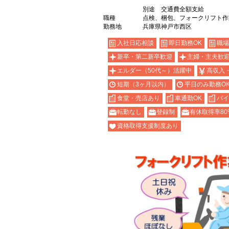
別途 交通費全額支給
職種
点検、梱包、フォークリフト作
勤務地
兵庫県神戸市西区
入社日応相談
即日勤務OK
職場
新卒・第二新卒歓迎
主婦・主夫歓
エルダー（50代～）活躍中
高収入
短期（3ヶ月以内）
平日のみ勤務O
食堂・売店あり
車通勤OK
バイ
転勤なし
登録制
有休取得率80
資格取得支援制度あり