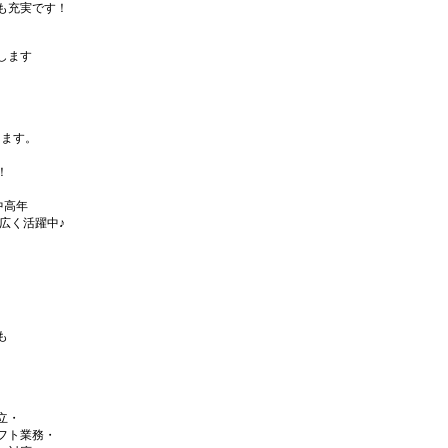
も充実です！
します
ります。
！
中高年
広く活躍中♪
も
立・
フト業務・