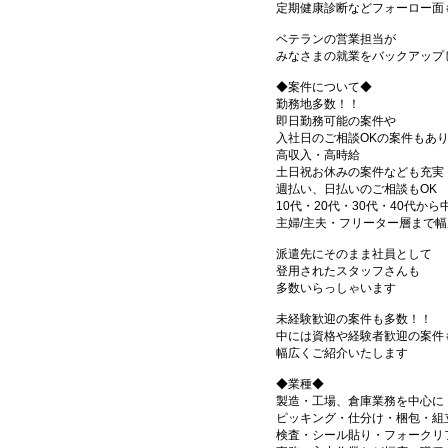
定期健康診断などフォーロー面
ベテランの営業担当が
みなさまの就業をバックアップ
◆案件について◆
勤務地多数！！
即日勤務可能の案件や
入社日のご相談OKの案件もあ
高収入・高時給
土日祝お休みの案件なども充実
週払い、日払いのご相談もOK
10代・20代・30代・40代から
主婦/主夫・フリーター層まで幅
派遣先にそのまま社員として
登用されたスタッフさんも
多数いらっしゃいます
未経験歓迎の案件も多数！！
中には資格や経験者歓迎の案件
幅広くご紹介いたします
◆業種◆
製造・工場、倉庫業務を中心に
ピッキング・仕分け・梱包・組
検査・シール貼り・フォークリ