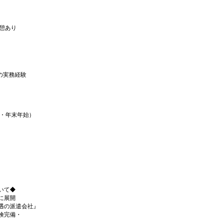
憩あり
の実務経験
・年末年始）
いて◆
に展開
遇の派遣会社』
険完備・