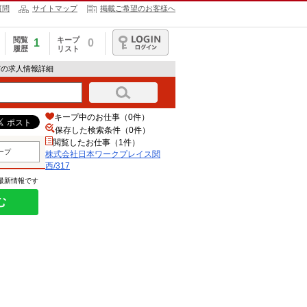
質問
サイトマップ
掲載ご希望のお客様へ
閲覧
キープ
1
0
履歴
リスト
ログイン
7の求人情報詳細
キープ中のお仕事（0件）
保存した検索条件（
0
件）
閲覧したお仕事（1件）
ープ
株式会社日本ワークプレイス関
西/317
の最新情報です
む