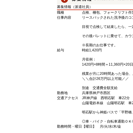
募集情報（派遣社員）
職種
点検、梱包、フォークリフト作
仕事内容
リースバックされた洗浄後のコン
目視で点検して結束したら、一
その後パレットに乗せて、カウ
※長期のお仕事です。
給与
時給1,420円
月収例：
1420円×8時間＝11,360円×20
残業が月に20時間あった場合
＼＼合計26万円以上可能／／
別途 交通費全額支給
勤務地
兵庫県神戸市西区
交通アクセス
JR神戸線 西明石駅 車22分
山陽電鉄本線 山陽明石駅 車2
明石駅から神姫バスで「平野橋
◎車・バイク・自転車通勤ＯＫ
勤務時間・曜日
【曜日】 月/火/水/木/金