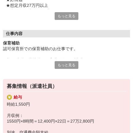
★想定月収27万円以上
★未経験・ブランク歓迎
もっと見る
気になることやご質問はお問い合わせだけも大歓迎☆彡
ご応募心よりお待ちしております（・ω・）ノ
仕事内容
保育補助
認可保育所での保育補助のお仕事です。
0歳〜5歳児の乳幼児の保育業務全般の補助をお願いします。
もっと見る
未経験、ブランクありの方からのご応募も大歓迎！
保育士さん専門の営業担当者が皆さまの就業をしっかりサポートし
募集情報（派遣社員）
ます。
※長期のお仕事です。
給与
時給1,550円
月収例：
1550円×8時間＝12,400円×22日＝27万2,800円
別途 交通費全額支給