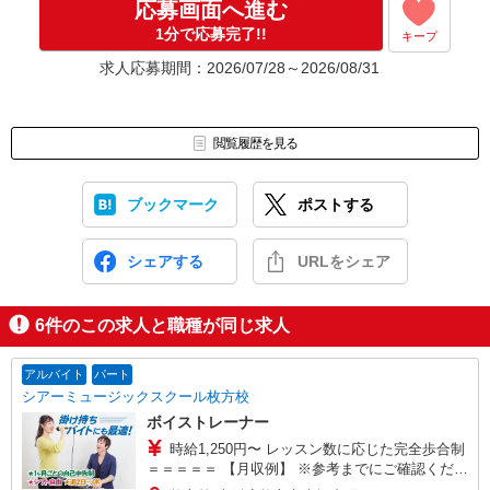
応募画面へ進む
1分で応募完了!!
キープ
求人応募期間：2026/07/28～2026/08/31
閲覧履歴を見る
ブックマーク
ポストする
シェアする
URLをシェア
6
件のこの求人と職種が同じ求人
アルバイト
パート
シアーミュージックスクール枚方校
ボイストレーナー
時給1,250円〜 レッスン数に応じた完全歩合制
＝＝＝＝＝ 【月収例】 ※参考までにご確認くださ
い。 ＝＝＝＝＝ ◆平日の別のお仕事と両立するA