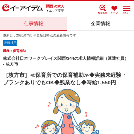
関西
の求人
▼エリア変更
仕事情報
企業情報
更新日：2026/07/28 ※更新日時点の最新情報です
派遣社員
職種：保育補助
株式会社日本ワークプレイス関西/344の求人情報詳細（派遣社員）
- 枚方市
［枚方市］≪保育所での保育補助≫◆実務未経験・
ブランクありでもOK◆残業なし◆時給1,550円