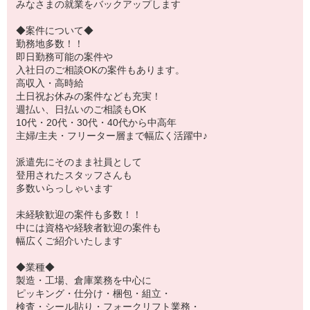
みなさまの就業をバックアップします
◆案件について◆
勤務地多数！！
即日勤務可能の案件や
入社日のご相談OKの案件もあります。
高収入・高時給
土日祝お休みの案件なども充実！
週払い、日払いのご相談もOK
10代・20代・30代・40代から中高年
主婦/主夫・フリーター層まで幅広く活躍中♪
派遣先にそのまま社員として
登用されたスタッフさんも
多数いらっしゃいます
未経験歓迎の案件も多数！！
中には資格や経験者歓迎の案件も
幅広くご紹介いたします
◆業種◆
製造・工場、倉庫業務を中心に
ピッキング・仕分け・梱包・組立・
検査・シール貼り・フォークリフト業務・