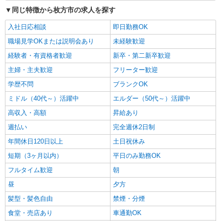
同じ特徴から枚方市の求人を探す
入社日応相談
即日勤務OK
職場見学OKまたは説明会あり
未経験歓迎
経験者・有資格者歓迎
新卒・第二新卒歓迎
主婦・主夫歓迎
フリーター歓迎
学歴不問
ブランクOK
ミドル（40代～）活躍中
エルダー（50代～）活躍中
高収入・高額
昇給あり
週払い
完全週休2日制
年間休日120日以上
土日祝休み
短期（3ヶ月以内）
平日のみ勤務OK
フルタイム歓迎
朝
昼
夕方
髪型・髪色自由
禁煙・分煙
食堂・売店あり
車通勤OK