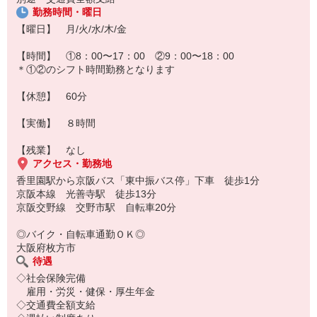
勤務時間・曜日
【曜日】 月/火/水/木/金
【時間】 ①8：00〜17：00 ②9：00〜18：00
＊①②のシフト時間勤務となります
【休憩】 60分
【実働】 ８時間
【残業】 なし
アクセス・勤務地
香里園駅から京阪バス「東中振バス停」下車 徒歩1分
京阪本線 光善寺駅 徒歩13分
京阪交野線 交野市駅 自転車20分
◎バイク・自転車通勤ＯＫ◎
大阪府枚方市
待遇
◇社会保険完備
雇用・労災・健保・厚生年金
◇交通費全額支給