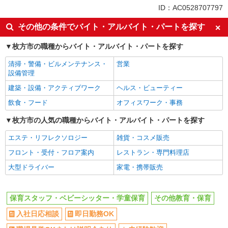
ID：AC0528707797
同じ特徴から交野市駅の求人を探す
その他の条件でバイト・アルバイト・パートを探す
入社日応相談
即日勤務OK
職場見学OKまたは説明会あり
枚方市の職種からバイト・アルバイト・パートを探す
未経験歓迎
経験者・有資格者歓迎
新卒・第二新卒歓迎
清掃・警備・ビルメンテナンス・
営業
設備管理
主婦・主夫歓迎
フリーター歓迎
建築・設備・アクティブワーク
ヘルス・ビューティー
学歴不問
ブランクOK
飲食・フード
オフィスワーク・事務
ミドル（40代～）活躍中
エルダー（50代～）活躍中
高収入・高額
枚方市の人気の職種からバイト・アルバイト・パートを探す
昇給あり
週払い
完全週休2日制
エステ・リフレクソロジー
雑貨・コスメ販売
年間休日120日以上
土日祝休み
フロント・受付・フロア案内
レストラン・専門料理店
短期（3ヶ月以内）
平日のみ勤務OK
大型ドライバー
家電・携帯販売
フルタイム歓迎
朝
昼
夕方
保育スタッフ・ベビーシッター・学童保育
その他教育・保育
髪型・髪色自由
禁煙・分煙
入社日応相談
即日勤務OK
食堂・売店あり
車通勤OK