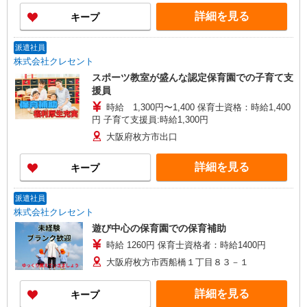
4.5時間）で週3日（月12日）勤務した場合 ◆土日
詳細を見る
キープ
のみ勤務するBさん：60,000円 1日8コマ（合計
実働6時間）で週2日（月8日）勤務した場合 ＝＝
＝＝＝ 受け持ちの生徒数やレッスン数が増えてく
派遣社員
るとさらに稼ぐことも可能！ 実際に高収入を実現
株式会社クレセント
している講師もいらっしゃいます！ ＝＝＝＝＝
スポーツ教室が盛んな認定保育園での子育て支
援員
時給 1,300円〜1,400 保育士資格：時給1,400
円 子育て支援員:時給1,300円
大阪府枚方市出口
詳細を見る
キープ
派遣社員
株式会社クレセント
遊び中心の保育園での保育補助
時給 1260円 保育士資格者：時給1400円
大阪府枚方市西船橋１丁目８３－１
詳細を見る
キープ