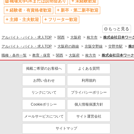
職場見学OKまたは説明会あり
未経験歓迎
バイク通勤OK
自転車通勤OK
経験者・有資格者歓迎
新卒・第二新卒歓迎
残業ほぼなし
残業少なめ（月20h未満）
主婦・主夫歓迎
フリーター歓迎
転勤なし
登録制
もっと見る
有休取得率80%以上
交通費支給
アルバイト・バイト・求人TOP
関西
大阪府
枚方市
株式会社日本ワーク
社会保険あり
制服貸与
アルバイト・バイト・求人TOP
大阪府の路線
京阪交野線
交野市駅
株
研修制度あり
資格取得支援制度あり
職種・条件一覧
教育・保育
関西
大阪府
枚方市
株式会社日本ワーク
同じ職種から求人を探す
掲載ご希望のお客様へ
よくある質問
教育・保育
同じ特徴から求人を探す
お問い合わせ
利用規約
未経験歓迎
ミドル（40代～）活躍中
リンクについて
プライバシーポリシー
土日祝休み
短期（3ヶ月以内）
Cookieポリシー
個人情報保護方針
車通勤OK
交通費支給
メールサービスについて
サイト運営会社
社会保険あり
サイトマップ