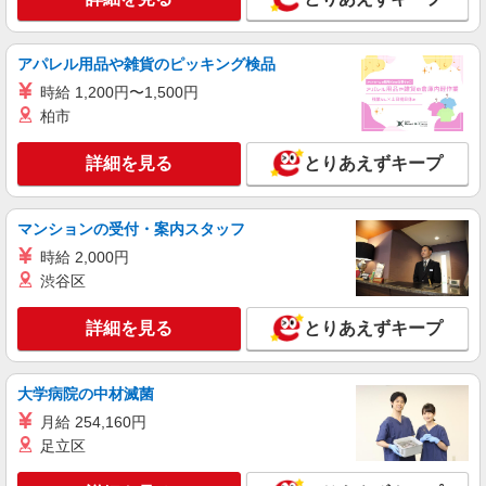
休み
時給1,350円〜1,688円＋交通費全額支給 ※残
業発生時は時給25％アップ ※交通費支給規定あり
アパレル用品や雑貨のピッキング検品
※給与の希望日払い制度あり ＜月収例＞ 時給
雇入れ直後：京都府綾部市城山町 変更の範
1,350円×8時間×21日＋残業代 ⇒260,550円＋交通
時給 1,200円〜1,500円
囲：会社の定める就業場所
費
柏市
詳細を見る
キープ
詳細を見る
とりあえずキープ
派遣社員
株式会社グロップ 綾部オフィス
マンションの受付・案内スタッフ
センサーの組立／検査／寮完備／日勤／空調完
時給 2,000円
備
渋谷区
時給1,500円〜1,875円＋交通費全額支給 ★入
社祝金30万円支給（規定あり） ※残業発生時およ
び深夜帯（22:00〜5:00）の勤務は時給25％アップ
詳細を見る
とりあえずキープ
雇入れ直後：京都府綾部市中山町 変更の範
※交通費支給規定あり ※寮完備（規定あり） ※給
囲：会社の定める就業場所
与の希望日払い制度あり（規定あり） ＜月収例＞
＊月22日勤務の場合 時給1,500円×8時間×22日
大学病院の中材滅菌
詳細を見る
キープ
⇒264,000円＋残業代＋交通費
月給 254,160円
足立区
派遣社員
株式会社グロップ 綾部オフィス