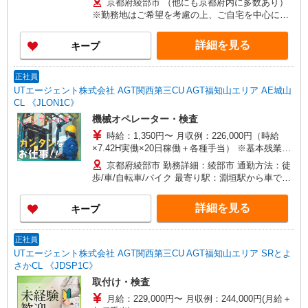
京都府綾部市 （他にも京都府内に多数あり）
※勤務地はご希望を考慮の上、ご自宅を中心に通
勤時間120分圏内のエリアとなります。（転勤な
し）
詳細を見る
キープ
正社員
UTエージェント株式会社 AGT関西第三CU AGT福知山エリア AE城山
CL 《JLON1C》
機械オペレーター・検査
時給：1,350円〜 月収例：226,000円（時給
×7.42H実働×20日稼働＋各種手当） ※基本残業な
し
京都府綾部市 勤務詳細：綾部市 通勤方法：徒
歩/車/自転車/バイク 最寄り駅：淵垣駅から車で4
分 ※構内の（無料）駐車場利用OK
詳細を見る
キープ
正社員
UTエージェント株式会社 AGT関西第三CU AGT福知山エリア SRとよ
さかCL 《JDSP1C》
取付け・検査
月給：229,000円〜 月収例：244,000円(月給＋