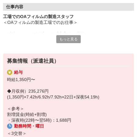
日本語で簡単な会話ができる方（N4相当）
◎【プライベートも充実】
仕事内容
残業なしで仕事後の予定も立てやすい
工場でのOAフィルムの製造スタッフ
◎【キャリアアップも目指せる】
＜OAフィルムの製造工場でのお仕事＞
派遣から正社員登用のチャンスあり
◎【履歴書不要】書類準備は不要で気軽に応募
＼派遣スタッフ活躍中！冷暖房完備の職場！／
◎【カンタンWeb面談】スマホで楽々
もっと見る
◎【週払いOK】ピンチの時も助かる
【担当業務】
OAフィルムの製造
＜応募のながれ＞
募集情報（派遣社員）
【作業内容】
STEP1：応募（Webまたはお電話）
・OAフィルムの製造
STEP2：登録・面談（Web・営業所・出張登録OK)
給与
STEP3：職場見学
時給1,350円〜
※未経験歓迎で充実した研修があり安心
STEP4：お仕事スタート！
※1人でモクモクと作業に集中できる環境
◆月収例）235,276円
※冷暖房完備で1年中快適な職場環境
少しでも気になった方は、まずは「ご応募」ください。
(1,350円×7.42h/6.92h/7.92h×22日+深夜54.19h)
※残業なしで仕事後の予定も立てやすい
・まずはお仕事の相談をしたい
※正社員登用制度ありで長期安定
・職場見学をしてから決めたい
＜参考＞
※髪型・髪色自由、ひげOK
という方も大歓迎。
割増賃金(時給+割増)
※駐車場から職場まで徒歩1分で通勤ラクラク
履歴書不要！スマホから約1〜2分で完了します！
・深夜時(22時〜翌5時)：1,688円
勤務時間・曜日
＜3交替＞