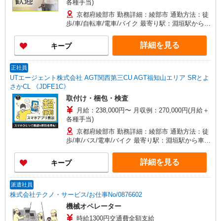
各種手当)
京都府綾部市 勤務詳細：綾部市 通勤方法：徒
歩/車/自転車/電車/バイク 最寄り駅：淵垣駅から車
3分 ※構内の（無料）駐車場利用OK
詳細を見る
キープ
正社員
UTエージェント株式会社 AGT関西第三CU AGT福知山エリア SRとよ
さかCL 《JDFE1C》
取付け・梱包・検査
月給：238,000円〜 月収例：270,000円(月給＋
各種手当)
京都府綾部市 勤務詳細：綾部市 通勤方法：徒
歩/車/バス/電車/バイク 最寄り駅：淵垣駅から車で
3分 ※構内の（無料）駐車場利用OK
詳細を見る
キープ
派遣社員
株式会社テクノ・サービス/お仕事No/0876602
機械オペレーター
時給1300円交通費全額支給