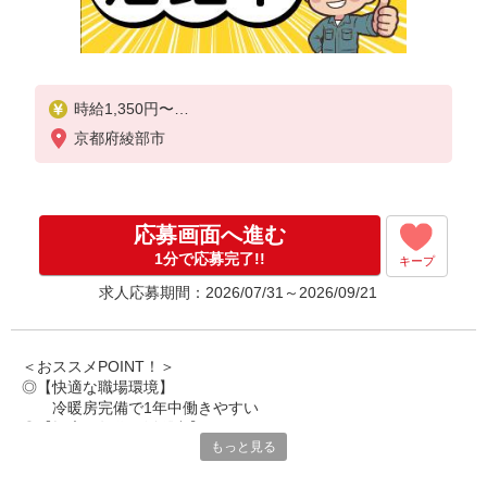
時給1,350円〜
京都府綾部市
◆月収例）235,276円
(1,350円×7.42h/6.92h/7.92h×22日+深夜54.19h)
＜参考＞
応募画面へ進む
割増賃金(時給+割増)
・深夜時(22時〜翌5時)：1,688円
1分で応募完了!!
キープ
求人応募期間：2026/07/31～2026/09/21
＜おススメPOINT！＞
◎【快適な職場環境】
冷暖房完備で1年中働きやすい
◎【幅広い年代が活躍中】
もっと見る
20代〜40代の男性スタッフが在籍
◎【外国人の方も在籍】