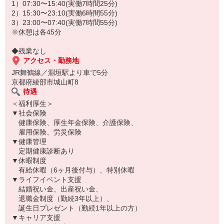
1）07:30〜15:40(実働7時間25分)
2）15:30〜23:10(実働6時間55分)
3）23:00〜07:40(実働7時間55分)
※休憩は各45分
◆残業なし
アクセス・勤務地
JR舞鶴線／淵垣駅より車で5分
京都府綾部市城山町8
待遇
＜福利厚生＞
▼社会保険
健康保険、厚生年金保険、介護保険、
雇用保険、労災保険
▼健康管理
定期健康診断あり
▼休暇制度
有給休暇（6ヶ月後付与）、特別休暇
▼ライフイベント支援
結婚祝い金、出産祝い金、
退職金制度（勤続3年以上）、
誕生日プレゼント（勤続1年以上の方）
▼キャリア支援