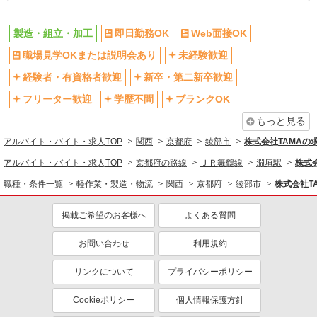
ボーナス・賞与あり
履歴書不要
製造・組立・加工
即日勤務OK
Web面接OK
同じ職種から求人を探す
職場見学OKまたは説明会あり
未経験歓迎
軽作業・製造・物流
経験者・有資格者歓迎
新卒・第二新卒歓迎
製造・組立・加工
フリーター歓迎
学歴不問
ブランクOK
同じ特徴から求人を探す
もっと見る
未経験歓迎
ミドル（40代～）活躍中
アルバイト・バイト・求人TOP
関西
京都府
綾部市
株式会社TAMAの
車通勤OK
交通費支給
アルバイト・バイト・求人TOP
京都府の路線
ＪＲ舞鶴線
淵垣駅
株式
社会保険あり
社員登用あり
職種・条件一覧
軽作業・製造・物流
関西
京都府
綾部市
株式会社T
ボーナス・賞与あり
掲載ご希望のお客様へ
よくある質問
お問い合わせ
利用規約
リンクについて
プライバシーポリシー
Cookieポリシー
個人情報保護方針