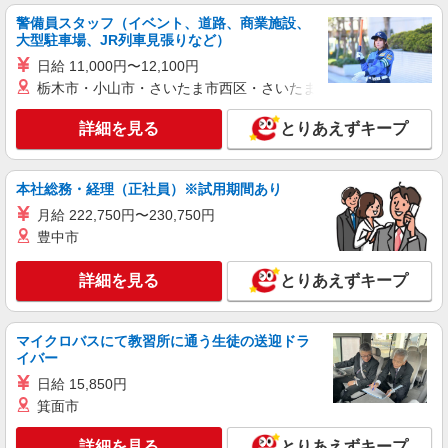
業代は別途全額支給（法定基準通り） ※交通費支
警備員スタッフ（イベント、道路、商業施設、
給規定あり ※給与の希望日払い制度あり ＜月収例
大型駐車場、JR列車見張りなど）
雇入れ直後：京都府綾部市大島町 変更の範
＞＊月22日出勤の場合 時給1,300円×7.5時間×22
囲：会社の定める就業場所
日給 11,000円〜12,100円
日⇒214,500円＋交通費
栃木市・小山市・さいたま市西区・さいたま市岩槻区・久喜市・
詳細を見る
キープ
詳細を見る
とりあえずキープ
派遣社員
株式会社グロップ 綾部オフィス
本社総務・経理（正社員）※試用期間あり
センサーの製造／日勤専属／土日祝／長期休み
あり
月給 222,750円〜230,750円
豊中市
時給1,300円〜1,625円＋交通費全額支給 ★入
社祝金30万円支給（規定あり） ※残業発生時およ
び深夜帯（22:00〜5:00） の勤務は時給25％ア
詳細を見る
雇入れ直後：京都府綾部市中山町 変更の範
とりあえずキープ
ップ ※交通費支給規定あり ※給与の希望日払い制
囲：会社の定める就業場所
度あり（規定あり） ＜月収例＞＊月22日勤務の場
合 時給1,300円×8時間×22日 ＋残業代（20時間）
マイクロバスにて教習所に通う生徒の送迎ドラ
詳細を見る
キープ
⇒261,300円＋残業代＋交通費
イバー
日給 15,850円
派遣社員
箕面市
株式会社グロップ 綾部オフィス
部品の接着作業／軽作業／ボタンを押す／土日
詳細を見る
とりあえずキープ