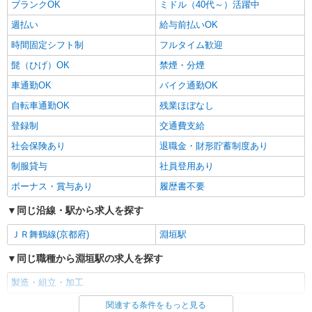
ブランクOK
ミドル（40代～）活躍中
週払い
給与前払いOK
時間固定シフト制
フルタイム歓迎
髭（ひげ）OK
禁煙・分煙
車通勤OK
バイク通勤OK
自転車通勤OK
残業ほぼなし
登録制
交通費支給
社会保険あり
退職金・財形貯蓄制度あり
制服貸与
社員登用あり
ボーナス・賞与あり
履歴書不要
同じ沿線・駅から求人を探す
ＪＲ舞鶴線(京都府)
淵垣駅
同じ職種から淵垣駅の求人を探す
製造・組立・加工
関連する条件をもっと見る
同じ雇用形態から淵垣駅の求人を探す