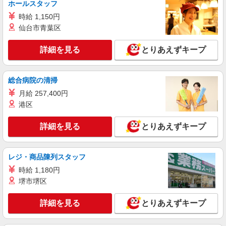
ホールスタッフ
時給 1,150円
派遣社員
株式会社テクノ・サービス/お仕事No/0903085
仙台市青葉区
機械オペレーターなど
詳細を見る
とりあえずキープ
時給1600円交通費全額支給
京都府綾部市 ＊車・バイク通勤OK
総合病院の清掃
詳細を見る
キープ
月給 257,400円
港区
派遣社員
株式会社テクノ・サービス/お仕事No/0851954
詳細を見る
とりあえずキープ
電線の加工など
時給1250円交通費全額支給
レジ・商品陳列スタッフ
京都府綾部市 ＊車・バイク通勤OK
時給 1,180円
詳細を見る
堺市堺区
キープ
詳細を見る
とりあえずキープ
派遣社員
株式会社テクノ・サービス/お仕事No/0909923
組立・検査・梱包