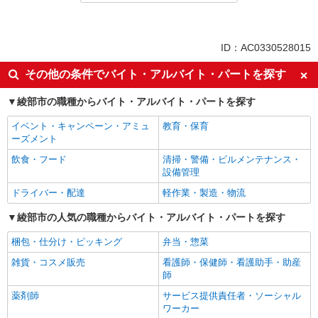
派遣社員
同じ特徴から淵垣駅の求人を探す
ID：AC0330528015
即日勤務OK
Web面接OK
その他の条件でバイト・アルバイト・パートを探す
職場見学OKまたは説明会あり
未経験歓迎
綾部市の職種からバイト・アルバイト・パートを探す
経験者・有資格者歓迎
新卒・第二新卒歓迎
イベント・キャンペーン・アミュ
教育・保育
フリーター歓迎
学歴不問
ーズメント
ブランクOK
ミドル（40代～）活躍中
飲食・フード
清掃・警備・ビルメンテナンス・
週払い
給与前払いOK
設備管理
時間固定シフト制
フルタイム歓迎
ドライバー・配達
軽作業・製造・物流
髭（ひげ）OK
禁煙・分煙
綾部市の人気の職種からバイト・アルバイト・パートを探す
車通勤OK
バイク通勤OK
梱包・仕分け・ピッキング
弁当・惣菜
自転車通勤OK
残業ほぼなし
雑貨・コスメ販売
看護師・保健師・看護助手・助産
登録制
交通費支給
師
社会保険あり
退職金・財形貯蓄制度あり
薬剤師
サービス提供責任者・ソーシャル
ワーカー
制服貸与
社員登用あり