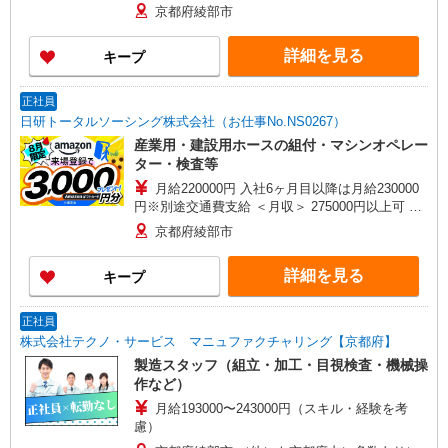
京都府綾部市
詳細を見る
キープ
正社員
日研トータルソーシング株式会社（お仕事No.NS0267）
産業用・建設用ホースの組付・マシンオペレー
ター・検査等
月給220000円 入社6ヶ月目以降は月給230000
円※別途交通費支給 ＜月収＞ 275000円以上可 月
給220000円＋残業1746円×20H＋深夜350円×60H
京都府綾部市
詳細を見る
キープ
正社員
株式会社テクノ・サービス マニュファクチャリング【京都府】
製造スタッフ（組立・加工・目視検査・機械操
作など）
月給193000〜243000円（スキル・経験を考
慮）