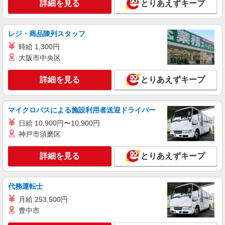
詳細を見る
とりあえずキープ
安全センサーの組立と検査／重量物なし／空調
完備
時給1,400円〜1,750円＋交通費全額支給 ★入
レジ・商品陳列スタッフ
社祝金30万円支給（規定あり） ※残業発生時およ
び深夜帯（22:00〜5:00）の勤務は時給25％アップ
時給 1,300円
雇入れ直後：京都府綾部市中山町 変更の範
※交通費支給規定あり ※給与の希望日払い制度あ
大阪市中央区
囲：会社の定める就業場所
り（規定あり） ＜月収例＞＊月22日勤務の場合
時給1,400円×8時間×22日＋夜勤手当 ⇒262,768円
詳細を見る
とりあえずキープ
詳細を見る
キープ
＋残業代＋交通費
派遣社員
マイクロバスによる施設利用者送迎ドライバー
株式会社グロップ 綾部オフィス
日給 10,900円〜10,900円
機械オペレーター／社員食堂あり／土日休み／
神戸市須磨区
長期
時給1,600円〜2,000円＋交通費全額支給 ★祝
詳細を見る
とりあえずキープ
金30万円支給（規定あり） ★入寮希望の方もご相
談ください♪ ※残業代は別途全額支給（法定基準
雇入れ直後：京都府綾部市とよさか町 変更の
通り） ※深夜帯（22:00〜5:00）の勤務は25％割
範囲：会社の定める就業場所
増賃金を適用 ※交通費全額支給（規定有） ※給与
代務運転士
の週払い制度（規定有） ＜月収例＞＊月22日勤務
月給 253,500円
詳細を見る
キープ
の場合 時給1,600円×8時間×22日＋残業手当（20
豊中市
時間） ⇒324,300円＋交通費
派遣社員