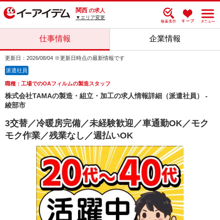
関西
の求人
▼エリア変更
仕事情報
企業情報
更新日：2026/08/04 ※更新日時点の最新情報です
派遣社員
職種：工場でのOAフィルムの製造スタッフ
株式会社TAMAの製造・組立・加工の求人情報詳細（派遣社員） -
綾部市
3交替／冷暖房完備／未経験歓迎／車通勤OK／モク
モク作業／残業なし／週払いOK