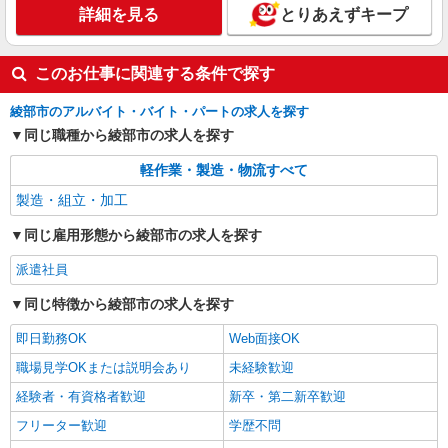
詳細を見る
とりあえずキープ
株式会社グロップ 綾部オフィス
センサーの組立／空調完備／土日休み／長期休
み
このお仕事に関連する条件で探す
時給1,300円〜1,625円＋交通費全額支給 ★入
社祝金30万円支給（規定あり） ※残業発生時およ
綾部市のアルバイト・バイト・パートの求人を探す
び深夜帯（22:00〜5:00）の勤務は時給25％アップ
雇入れ直後：京都府綾部市中山町 変更の範
同じ職種から綾部市の求人を探す
※交通費支給規定あり ※給与の希望日払い制度あ
囲：会社の定める就業場所
り（規定あり） ＜月収例＞＊月22日勤務の場合
軽作業・製造・物流すべて
時給1,300円×8時間×22日 ＋残業代（20時間）
詳細を見る
キープ
⇒261,300円＋残業代＋交通費
製造・組立・加工
同じ雇用形態から綾部市の求人を探す
派遣社員
同じ特徴から綾部市の求人を探す
即日勤務OK
Web面接OK
職場見学OKまたは説明会あり
未経験歓迎
経験者・有資格者歓迎
新卒・第二新卒歓迎
フリーター歓迎
学歴不問