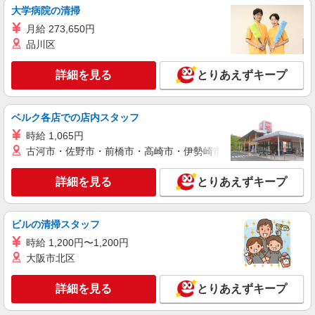
大学病院の清掃
時給1300円交通費全額支給
月給 273,650円
京都府綾部市 ＊車・バイク通勤OK
品川区
詳細を見る
キープ
詳細を見る
とりあえずキープ
派遣社員
株式会社グロップ 綾部オフィス
ベルク各店での店内スタッフ
複合機のフィルム製造／機械オペレーター／冷
時給 1,065円
暖房完備
古河市・佐野市・前橋市・高崎市・伊勢崎市・太田市・館林市・
時給1,400円〜1,750円＋交通費全額支給 ※残
業手当：法定基準通り別途支給 ※夜勤手当：22
詳細を見る
とりあえずキープ
時〜翌5時は25％の割増による支給 ※交通費支給
雇入れ直後：京都府綾部市 変更の範囲：会社
規定あり ※給与の希望日払い制度あり ＜月収例＞
の定める就業場所
＊月22日勤務の場合 時給1,400円×7.4時間×22日
+夜勤手当⇒246,693円＋残業代＋交通費
ビルの清掃スタッフ
詳細を見る
キープ
時給 1,200円〜1,200円
大阪市北区
派遣社員
株式会社グロップ 綾部オフィス
詳細を見る
とりあえずキープ
ワイヤーハーネス／電線／カット／検査／梱包
時給1,300円〜1,625円＋交通費全額支給 ※残