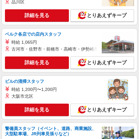
品川区
茂六段田町46－2） ※面接は寮にて行います。
詳細を見る
とりあえずキープ
詳細を見る
キープ
アルバイト
パート
ベルク各店での店内スタッフ
サン食品工業株式会社
時給 1,065円
大学フードコート内食堂での調理補助／美味し
古河市・佐野市・前橋市・高崎市・伊勢崎市・太田市・館林市・
い食事付き
時給1,130円
詳細を見る
とりあえずキープ
京都産業大学 真理館 フードコート内 （京都市
北区上賀茂本山459番地1） ・自転車・バイク通勤
可（駐車場完備）
ビルの清掃スタッフ
詳細を見る
キープ
時給 1,200円〜1,200円
大阪市北区
パート
株式会社魚国総本社
詳細を見る
とりあえずキープ
老人ホーム内厨房での調理補助さん
時給1122円〜
警備員スタッフ（イベント、道路、商業施設、
京都府京都市北区小山西玄似町35
大型駐車場、JR列車見張りなど）