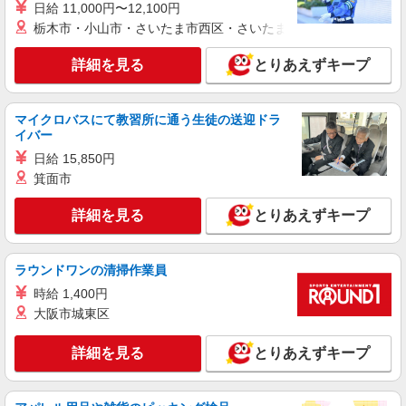
日給 11,000円〜12,100円
詳細を見る
キープ
栃木市・小山市・さいたま市西区・さいたま市岩槻区・久喜市・
契約社員
詳細を見る
とりあえずキープ
株式会社魚国総本社
老人ホーム内厨房での調理師さん
日給月給250000円〜
マイクロバスにて教習所に通う生徒の送迎ドラ
イバー
（アルファリビング京都北山）京都府京都市北
区小山西玄似町35
日給 15,850円
箕面市
詳細を見る
キープ
詳細を見る
とりあえずキープ
契約社員
株式会社魚国総本社
ラウンドワンの清掃作業員
老人ホーム内厨房での調理員さん
時給 1,400円
時給1300円〜
大阪市城東区
（アルファリビング京都北山）京都府京都市北
区小山西玄似町35
詳細を見る
とりあえずキープ
詳細を見る
キープ