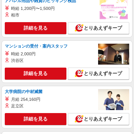
アパレル用品や雑貨のピッキング検品
パート
時給 1,200円〜1,500円
株式会社魚国総本社
柏市
シルバーホーム施設内での調理師さん
時給1,300円〜
詳細を見る
とりあえずキープ
京都府京都市北区衣笠赤阪町1
マンションの受付・案内スタッフ
詳細を見る
キープ
時給 2,000円
渋谷区
正社員
株式会社塩梅
詳細を見る
調理責任者（病院での仕込み・調理・スタッフ
とりあえずキープ
管理など責任者業務）
月給：265,000円〜 みなし残業代：42,090円
大学病院の中材滅菌
（30時間） ※みなし残業超過分別途支給 ※交通
費全額支給（規定有り） ※給与は経験・能力によ
月給 254,160円
医療法人明生会 賀茂病院 （京都府京都市北
り考慮します。 ※賞与年2回（金額は業績・成績
区紫竹東栗栖町43）
足立区
により変動） ※昇給年1回 ※試用期間3ヶ月（条
件変更なし）
詳細を見る
キープ
詳細を見る
とりあえずキープ
正社員