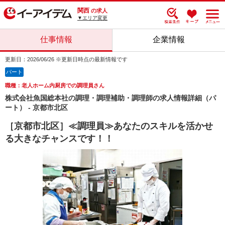
関西
の求人
▼エリア変更
仕事情報
企業情報
更新日：2026/06/26 ※更新日時点の最新情報です
パート
職種：老人ホーム内厨房での調理員さん
株式会社魚国総本社の調理・調理補助・調理師の求人情報詳細（パ
ート） - 京都市北区
［京都市北区］≪調理員≫あなたのスキルを活かせ
る大きなチャンスです！！