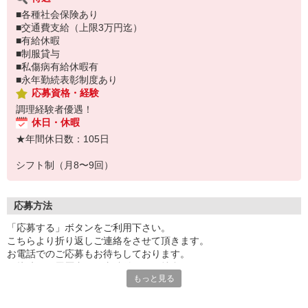
■各種社会保険あり
■交通費支給（上限3万円迄）
■有給休暇
■制服貸与
■私傷病有給休暇有
■永年勤続表彰制度あり
応募資格・経験
調理経験者優遇！
休日・休暇
★年間休日数：105日
シフト制（月8〜9回）
応募方法
「応募する」ボタンをご利用下さい。
こちらより折り返しご連絡をさせて頂きます。
お電話でのご応募もお待ちしております。
面接時には履歴書（写真貼付）をご持参下さい。
もっと見る
〔892〕