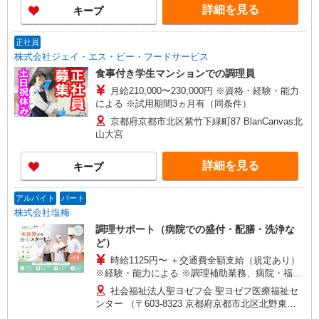
詳細を見る
キープ
正社員
株式会社ジェイ・エス・ビー・フードサービス
食事付き学生マンションでの調理員
月給210,000〜230,000円 ※資格・経験・能力
による ※試用期間3ヵ月有（同条件）
京都府京都市北区紫竹下緑町87 BlanCanvas北
山大宮
詳細を見る
キープ
アルバイト
パート
株式会社塩梅
調理サポート（病院での盛付・配膳・洗浄な
ど）
時給1125円〜 ＋交通費全額支給（規定あり）
※経験・能力による ※調理補助業務、病院・福祉
施設経験者歓迎！
社会福祉法人聖ヨゼフ会 聖ヨゼフ医療福祉セ
ンター （〒603-8323 京都府京都市北区北野東紅
梅町6）