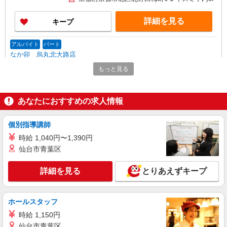
詳細を見る
キープ
アルバイト
パート
なか卯 烏丸北大路店
接客・調理スタッフ（簡単な接客・調理・清
もっと見る
掃・など）
時給1130円 22:00〜翌5:00：時給1413円 高校
生：時給1122円
あなたにおすすめの求人情報
京都府京都市北区小山上総町14 大垣書店ビ
ル1.2F
個別指導講師
時給 1,040円〜1,390円
詳細を見る
キープ
仙台市青葉区
正社員
詳細を見る
とりあえずキープ
サン食品工業株式会社
未来のアスリートを「食」で育てる調理師／京
産大体育寮・月給28万・車通勤OK
ホールスタッフ
月給280,000円〜300,000円 ※経験・能力を考
時給 1,150円
慮の上、決定します ※前職の給料も考慮します ※
仙台市青葉区