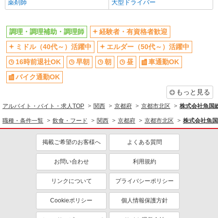
薬剤師
大型ドライバー
調理・調理補助・調理師
経験者・有資格者歓迎
ミドル（40代～）活躍中
エルダー（50代～）活躍中
16時前退社OK
早朝
朝
昼
車通勤OK
バイク通勤OK
もっと見る
アルバイト・バイト・求人TOP
関西
京都府
京都市北区
株式会社魚国
職種・条件一覧
飲食・フード
関西
京都府
京都市北区
株式会社魚国
掲載ご希望のお客様へ
よくある質問
お問い合わせ
利用規約
リンクについて
プライバシーポリシー
Cookieポリシー
個人情報保護方針