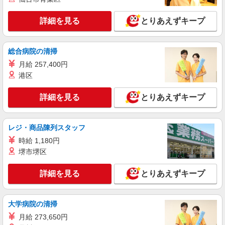
試用期間最大3ヶ月（同条件）
【京都産業大学 津ノ国寮】 京都府京都市北区
上賀茂津ノ国町7-2 ・京都市営地下鉄烏丸線「北
詳細を見る
とりあえずキープ
大路駅」からバスで約15分 ・「京都産業大学前」
バス停下車 ※マイカー・バイク・自転車通勤
詳細を見る
キープ
OK（駐車場あり） ※転居を伴う転勤はありませ
ん U・Iターン歓迎！引越し費用は全額会社が負担
総合病院の清掃
します！ 「京都で新しい生活を始めたい」そんな
パート
月給 257,400円
あなたを全力でサポートします。
株式会社魚国総本社
港区
こども園内厨房での調理補助さん
時給1,150円〜 ＊試用期間あり：2ヶ月（同条
詳細を見る
とりあえずキープ
件）
（たかがみねこども園） 京都府京都市北区鷹
峯土天井町53
レジ・商品陳列スタッフ
時給 1,180円
詳細を見る
キープ
堺市堺区
アルバイト
パート
詳細を見る
とりあえずキープ
サン食品工業株式会社
学生寮での食堂スタッフ（夕食）
● 時給1,250円 夕食（20：00以降） ● 時
大学病院の清掃
給1,150円 上記以外の時間帯 （8:00 〜
月給 273,650円
20：00）
京都産業大学 津ノ国 （京都府京都市北区上賀