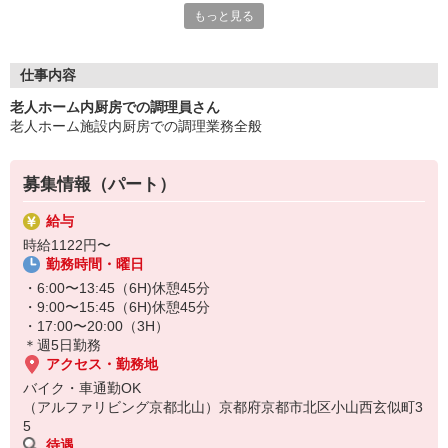
もっと見る
仕事に慣れるまで全面的サポート体制バッチリ！！
働きやすい職場できっとヤリガイを見出して頂けるはずで
す！！〜
仕事内容
■『美味しい♪』の声がウレシイ！
老人ホーム内厨房での調理員さん
■スキルアップへのサポートも万全！
老人ホーム施設内厨房での調理業務全般
■働きながら“食”の知識を深めましょう！
「食べる人に喜んでもらおう！」という意欲、
募集情報（パート）
盛付のちょっとした工夫などが
「ありがとう」に繋がってヤリガイあります！
給与
時給1122円〜
◆迷っているアナタ、まずはお気軽にご応募を！◆
勤務時間・曜日
・6:00〜13:45（6H)休憩45分
・9:00〜15:45（6H)休憩45分
・17:00〜20:00（3H）
＊週5日勤務
アクセス・勤務地
バイク・車通勤OK
（アルファリビング京都北山）京都府京都市北区小山西玄似町3
5
待遇