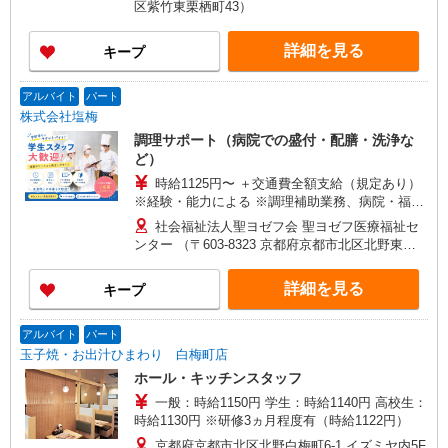
区紫竹東栗栖町43）
詳細を見る
キープ
アルバイト
パート
株式会社塩梅
調理サポート（病院での盛付・配膳・洗浄な
ど）
時給1125円〜 ＋交通費全額支給（規定あり）
※経験・能力による ※調理補助業務、病院・福祉
施設経験者歓迎！
社会福祉法人聖ヨゼフ会 聖ヨゼフ医療福祉セ
ンター （〒603-8323 京都府京都市北区北野東紅
梅町6）
詳細を見る
キープ
アルバイト
パート
玉子焼・お出汁ひまわり 白梅町店
ホール・キッチンスタッフ
一般：時給1150円 学生：時給1140円 高校生：
時給1130円 ※研修3ヵ月程度有（時給1122円）
京都府京都市北区北野白梅町6-1 イズミヤ内5F