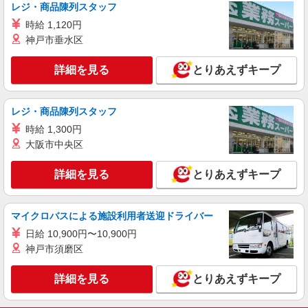
レジ・商品陳列スタッフ
株式会社塩梅
調理責任者（病院での仕込み・調理・スタッフ
時給 1,120円
管理など責任者業務）
神戸市垂水区
月給：265,000円〜 みなし残業代：42,090円
（30時間） ※みなし残業超過分別途支給 ※交通
詳細を見る
とりあえずキープ
費全額支給（規定有り） ※給与は経験・能力によ
社会福祉法人聖ヨゼフ会 聖ヨゼフ医療福祉セ
り考慮します。 ※賞与年2回（金額は業績・成績
ンター （〒603-8323 京都府京都市北区北野東紅
により変動） ※昇給年1回 ※試用期間3ヶ月（条
梅町6）
レジ・商品陳列スタッフ
件変更なし）
詳細を見る
キープ
時給 1,300円
大阪市中央区
正社員
株式会社塩梅
詳細を見る
とりあえずキープ
調理師（病院での仕込み・調理・盛付など）
月給：230,000円〜280,000円 みなし残業代：
マイクロバスによる施設利用者送迎ドライバー
28,060円（20時間）〜42,090円（30時間）を含む
※みなし残業超過分別途支給 ※みなし残業なしも
日給 10,900円〜10,900円
社会福祉法人聖ヨゼフ会 聖ヨゼフ医療福祉セ
相談可 ※交通費全額支給（規定有り） ※給与は経
ンター （〒603-8323 京都府京都市北区北野東紅
神戸市須磨区
験・能力により考慮します。 ※賞与年2回（金額
梅町6）
は業績・成績により変動） ※昇給年2回 ※試用期
詳細を見る
キープ
詳細を見る
とりあえずキープ
間3ヶ月（条件変更なし）