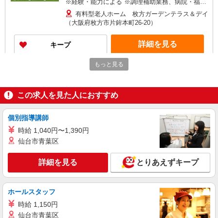
※経験・能力による ※調理補助業務、病院・福祉
施設経験者歓迎！
有料型老人ホーム 枚方ガーデンテラス＆デイ
（大阪府枚方市片鉾本町26-20）
詳細を見る
キープ
もっと見る
アルバイト
パート
株式会社塩梅
調理サポート（介護施設での盛付・配膳・洗浄
この求人を見た人におすすめ
など）
時給1180円〜 ＋交通費全額支給（規定あり）
個別指導講師
※経験・能力による ※調理補助業務、病院・福祉
施設経験者歓迎！ 【月収例】 週2日（1日4.5h）勤
枚方老人保健施設 のぞみ (大阪府枚方市田口
時給 1,040円〜1,390円
務の場合 時給1,180円 × 4.5h × 月8日 = 月収 約
山1-7-1)
仙台市青葉区
42,480円 週4日（1日5.5h）勤務の場合 時給
1,180円 × 5.5h × 月16日 = 月収 約103,840円
詳細を見る
キープ
詳細を見る
とりあえずキープ
アルバイト
パート
ホールスタッフ
コンパスグループ・ジャパン株式会社 21741_p
調理員【アルバイト・パート】
時給 1,150円
仙台市青葉区
時給1,300円以上 試用期間中 時給1,300円以上