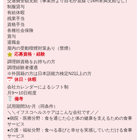
交通費全額支給（事業所より自宅が直線で2km未満支給なし）
60歳過ぎてエルダー社員として再就職でき、同じ仲間と続けて仕
制服貸与
事できている
有給休暇
残業手当
資格手当
各種社会保険
賞与
退職金
屋内の受動喫煙対策あり（禁煙）
応募資格・経験
調理師資格をお持ちの方
調理経験者優遇
※外国籍の方は日本語能力検定N2以上の方
休日・休暇
会社カレンダーによるシフト制
月9〜10日程度
備考
試用期間3か月（同条件）
＼＼イフスコヘルスケアはこんな会社です／／
●病院・医療分野：食を通じた心と体の健康を支えるための食事
サービス
●介護・福祉分野：食べる喜びと幸せを実感していただける食事
サービス