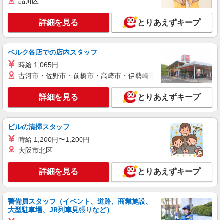
品川区
(試用期間2ヶ月) 残業が発生した場合、残業代を1
分単位で別途支給します。
コマツ大阪工場 従業員食堂 （大阪府枚方市
詳細を見る
とりあえずキープ
上野3-1-1）
詳細を見る
キープ
ベルク各店での店内スタッフ
時給 1,065円
正社員
古河市・佐野市・前橋市・高崎市・伊勢崎市・太田市・館林市・
コンパスグループ・ジャパン株式会社 21741_f
調理師【正社員】
詳細を見る
とりあえずキープ
月給25万円〜27万円 試用期間中 月給25万円〜
27万円(試用期間3ヶ月) 残業が発生した場合、残業
代を1分単位で別途支給します。 ※給与は経験や
コマツ大阪工場 従業員食堂 （大阪府枚方市
ビルの清掃スタッフ
前職給与に応じて決定します。
上野3-1-1）
時給 1,200円〜1,200円
大阪市北区
詳細を見る
キープ
詳細を見る
とりあえずキープ
アルバイト
パート
津の田ミート＆カリー
レジ、調理補助等
警備員スタッフ（イベント、道路、商業施設、
アルバイト・パート：基本給：時給1,200円〜
大型駐車場、JR列車見張りなど）
1,300円 ※試用期間100時間は時給1,177円