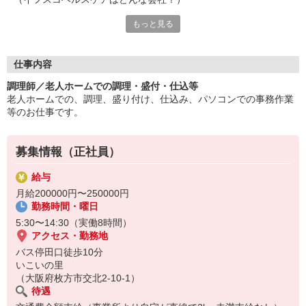
もっと見る
●年齢を重ねても長く働ける、知識が広がる
●社員を大切にしてくれる会社
●様々な年代・立場の人がいて、ライフステージに応じた働き方
が出来る
仕事内容
●福祉施設（保育園や老人ホーム）でのお食事提供に特化した給
調理師／老人ホームでの調理・盛付・仕込等
食会社
老人ホームでの、調理、盛り付け、仕込み、パソコンでの事務作業
等のお仕事です。
（イフスコヘルスケアで働いて良かったと思う瞬間は？）
●利用者様・お客様からありがとうや美味しかったよと言われた
募集情報（正社員）
時
●事業所メンバーがとても良い人たち
給与
●規定やマニュアルが整っていて働きやすい
月給200000円〜250000円
●仕事を丁寧に教えていただける環境、研修が充実している
勤務時間・曜日
●病気で長期の休みを余儀なくされた時も応援の方に来ていただ
き、
5:30〜14:30（実働8時間）
元の職場に戻れるように配慮していただいたとき。
アクセス・勤務地
イフスコで働いて本当によかったと思いました。
バス停田口徒歩10分
●コロナで働けなくなったとき、一早く休業手当が出たくらい柔
いこいの里
軟な対応（福利厚生）
（大阪府枚方市交北2-10-1）
●長年勤めることができて、子供二人大学卒業し社会人として働
待遇
いている。