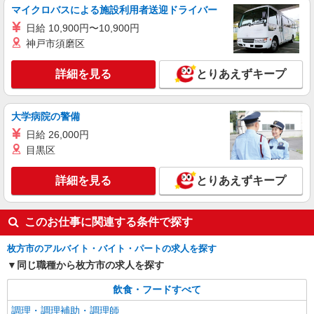
マイクロバスによる施設利用者送迎ドライバー
詳細を見る
キープ
日給 10,900円〜10,900円
神戸市須磨区
詳細を見る
とりあえずキープ
大学病院の警備
日給 26,000円
目黒区
詳細を見る
とりあえずキープ
このお仕事に関連する条件で探す
枚方市のアルバイト・バイト・パートの求人を探す
同じ職種から枚方市の求人を探す
飲食・フードすべて
調理・調理補助・調理師