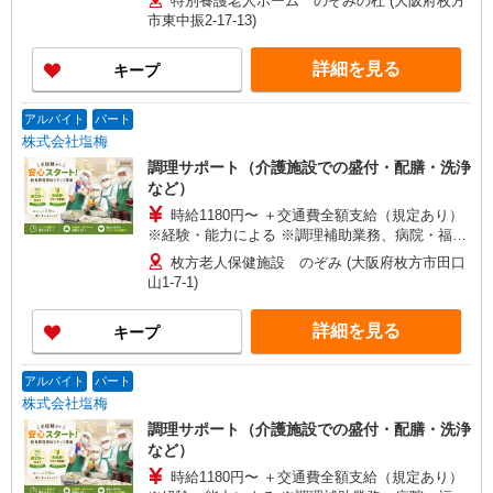
特別養護老人ホーム のぞみの杜 (大阪府枚方
市東中振2-17-13)
詳細を見る
キープ
アルバイト
パート
株式会社塩梅
調理サポート（介護施設での盛付・配膳・洗浄
など）
時給1180円〜 ＋交通費全額支給（規定あり）
※経験・能力による ※調理補助業務、病院・福祉
施設経験者歓迎！ 【月収例】 週2日（1日4.5h）勤
枚方老人保健施設 のぞみ (大阪府枚方市田口
務の場合 時給1,180円 × 4.5h × 月8日 = 月収 約
山1-7-1)
42,480円 週4日（1日5.5h）勤務の場合 時給
1,180円 × 5.5h × 月16日 = 月収 約103,840円
詳細を見る
キープ
アルバイト
パート
株式会社塩梅
調理サポート（介護施設での盛付・配膳・洗浄
など）
時給1180円〜 ＋交通費全額支給（規定あり）