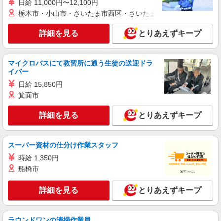
日給 11,000円〜12,100円
大阪府枚方市楠葉花園町15-1 くずはモー
栃木市・小山市・さいたま市西区・さいたま市岩槻区・久喜市・
ル 本館フードコート1F
詳細を見る
とりあえずキープ
詳細を見る
キープ
アルバイト
パート
マイクロバスにて教習所に通う生徒の送迎ドラ
イバー
すき家 307号枚方津田西店
すき家の店舗スタッフ（接客・調理・清掃な
日給 15,850円
ど）
箕面市
時給1,230円 ※22:00〜翌5:00：時給1,538円 ※
高校生時給1,177円 ※早朝手当（5:00〜9:00）時給
詳細を見る
とりあえずキープ
＋150円
大阪府枚方市津田西町1-2-1
スーパー資材の仕分け作業スタッフ
詳細を見る
キープ
時給 1,350円
船橋市
アルバイト
パート
すき家 1国枚方北中振店
詳細を見る
とりあえずキープ
すき家の店舗スタッフ（接客・調理・清掃な
ど）
時給1,538円
ラウンドワンの清掃作業員