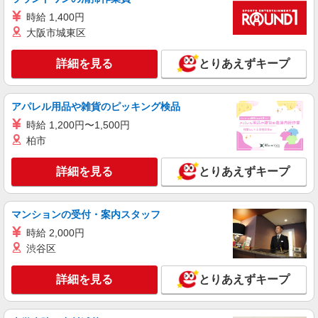
大阪府枚方市北中振4-10-5
時給 1,400円
大阪市城東区
詳細を見る
キープ
詳細を見る
とりあえずキープ
アルバイト
パート
すき家 307号枚方津田西店
すき家の店舗スタッフ（接客・調理・清掃な
アパレル用品や雑貨のピッキング検品
ど）
時給 1,200円〜1,500円
時給1,538円
柏市
大阪府枚方市津田西町1-2-1
詳細を見る
とりあえずキープ
詳細を見る
キープ
マンションの受付・案内スタッフ
アルバイト
パート
ジョリーパスタ 枚方招提店
時給 2,000円
キッチン（フード）スタッフ
渋谷区
時給1230円 ※22:00以降は時給1538円 ※高校
生時給1190円 ※労働組合費あり（基本時給×月間
詳細を見る
とりあえずキープ
時間数×1.8％） ■土日・祝手当 土日・祝は時給＋
大阪府枚方市招提北町1-2231-1
50円