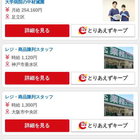
大学病院の中材滅菌
詳細を見る
キープ
月給 254,160円
足立区
正社員
Pane e caffe Porcini
詳細を見る
とりあえずキープ
ベーカリーでのパン製造スタッフ（ブーランジ
ェ）
月給246,000円〜＋賞与 ※年齢や経験を考慮し
レジ・商品陳列スタッフ
て給与を決定いたします ※昇給制度有
時給 1,120円
大阪府枚方市楠葉花園町15-1 くずはモー
ル 本館ダイニングストリート1F
神戸市垂水区
詳細を見る
キープ
詳細を見る
とりあえずキープ
アルバイト
パート
レジ・商品陳列スタッフ
なか卯 枚方養父店
時給 1,300円
接客・調理スタッフ（簡単な接客・調理・清
掃・など）
大阪市中央区
時給1180円 22:00〜翌5:00：時給1475円 高校
生：時給1177円 ■特別手当 特別時給〈5:00-9:00も
詳細を見る
とりあえずキープ
深夜時給と同額〉
大阪府枚方市養父東町52-1