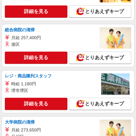
(試用期間2ヶ月) 残業が発生した場合、残業代を1
分単位で別途支給します。
詳細を見る
とりあえずキープ
コマツ大阪工場 従業員食堂 （大阪府枚方市
上野3-1-1）
総合病院の清掃
詳細を見る
キープ
月給 257,400円
港区
アルバイト
パート
コンパスグループ・ジャパン株式会社 21741_p
詳細を見る
調理師【アルバイト・パート】
とりあえずキープ
時給1,530円以上 試用期間中 時給1,530円以上
(試用期間2ヶ月) 残業が発生した場合、残業代を1
レジ・商品陳列スタッフ
分単位で別途支給します。
コマツ大阪工場 従業員食堂 （大阪府枚方市
上野3-1-1）
時給 1,180円
堺市堺区
詳細を見る
キープ
詳細を見る
とりあえずキープ
アルバイト
パート
コンパスグループ・ジャパン株式会社 21741_p
大学病院の清掃
調理補助【アルバイト・パート】
月給 273,650円
時給1,177円以上 試用期間中 時給1,177円以上