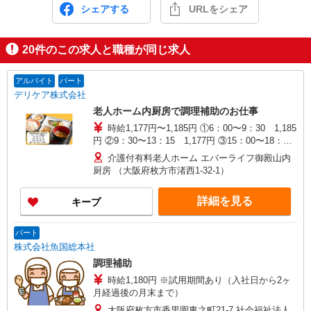
シェアする
URLをシェア
20
件のこの求人と職種が同じ求人
アルバイト
パート
デリケア株式会社
老人ホーム内厨房で調理補助のお仕事
時給1,177円〜1,185円 ①6：00〜9：30 1,185
円 ②9：30〜13：15 1,177円 ③15：00〜18：
45 1,177円 ※研修期間1ヶ月あり、研修期間中時
介護付有料老人ホーム エバーライフ御殿山内
給1,177円
厨房 （大阪府枚方市渚西1-32-1）
詳細を見る
キープ
パート
株式会社魚国総本社
調理補助
時給1,180円 ※試用期間あり（入社日から2ヶ
月経過後の月末まで）
大阪府枚方市香里園東之町21-7 社会福祉法人