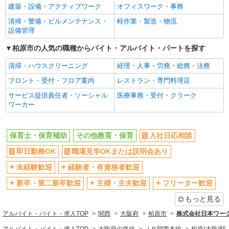
建築・設備・アクティブワーク
オフィスワーク・事務
ミドル（40代～）活躍中
エルダー（50代～）活躍中
清掃・警備・ビルメンテナンス・
軽作業・製造・物流
高収入・高額
昇給あり
設備管理
週払い
完全週休2日制
柏原市の人気の職種からバイト・アルバイト・パートを探す
年間休日120日以上
土日祝休み
清掃・ハウスクリーニング
経理・人事・労務・総務・法務
短期（3ヶ月以内）
平日のみ勤務OK
フロント・受付・フロア案内
レストラン・専門料理店
フルタイム歓迎
朝
サービス提供責任者・ソーシャル
医療事務・受付・クラーク
昼
夕方
ワーカー
髪型・髪色自由
禁煙・分煙
食堂・売店あり
車通勤OK
保育士・保育補助
その他教育・保育
入社日応相談
バイク通勤OK
自転車通勤OK
即日勤務OK
職場見学OKまたは説明会あり
残業ほぼなし
残業少なめ（月20h未満）
未経験歓迎
経験者・有資格者歓迎
転勤なし
登録制
新卒・第二新卒歓迎
主婦・主夫歓迎
フリーター歓迎
有休取得率80%以上
交通費支給
もっと見る
社会保険あり
制服貸与
アルバイト・バイト・求人TOP
関西
大阪府
柏原市
株式会社日本ワーク
研修制度あり
資格取得支援制度あり