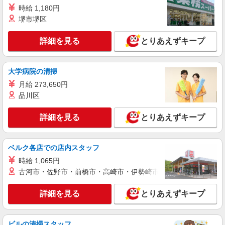
時給 1,180円
私立認可保育園の保育士
堺市堺区
時給 1,550円 交通費あり／交通費支給
■法善寺保育園（私立認可保育園） 大阪府柏原
詳細を見る
とりあえずキープ
市法善寺３丁目８０１ 駐車場あり
詳細を見る
キープ
大学病院の清掃
月給 273,650円
派遣社員
紹介予定派遣
品川区
ベルサンテ株式会社 大阪本社
保育士/駅チカ 延長保育 1日3時間 サポー
詳細を見る
とりあえずキープ
ト業務 扶養内 法善寺駅
【時給】1,290円〜 ・交通費全額支給 （車通
勤の場合も駐車場代・ガソリン代は弊社負担） ・
ベルク各店での店内スタッフ
各種保険完備 ・昇給あり
大阪府柏原市にある私立認可保育園
時給 1,065円
古河市・佐野市・前橋市・高崎市・伊勢崎市・太田市・館林市・
詳細を見る
キープ
詳細を見る
とりあえずキープ
派遣社員
紹介予定派遣
ベルサンテ株式会社 大阪本社
保育士/夕方短時間 週2日〜 ブランク復帰
ビルの清掃スタッフ