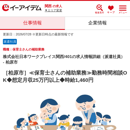
関西
の求人
▼エリア変更
仕事情報
企業情報
更新日：2026/07/28 ※更新日時点の最新情報です
派遣社員
職種：保育士さんの補助業務
株式会社日本ワークプレイス関西/401の求人情報詳細（派遣社員）
- 柏原市
［柏原市］≪保育士さんの補助業務≫勤務時間相談O
K◆想定月収25万円以上◆時給1,460円