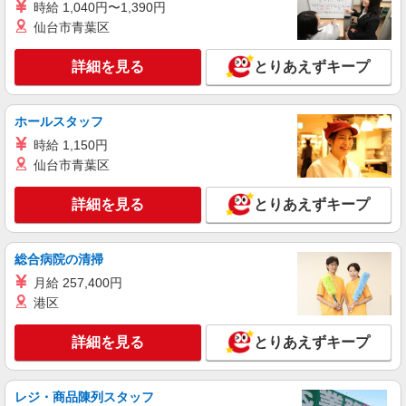
ベルサンテ株式会社 大阪本社
時給 1,040円〜1,390円
仙台市青葉区
保育士/柏原市 週1回 土曜保育 13時まで
副業OK 資格必須
詳細を見る
とりあえずキープ
時給1,200円~＋交通費別途全額支給 ・交通費
全額支給 （車通勤の場合も駐車場代・ガソリン代
は弊社負担） ・各種保険完備 ・昇給あり
大阪府柏原市にある私立認可保育園
ホールスタッフ
時給 1,150円
詳細を見る
キープ
仙台市青葉区
派遣社員
紹介予定派遣
詳細を見る
とりあえずキープ
ベルサンテ株式会社 大阪本社
保育教諭/柏原市 延長保育 16時〜19時 平
日のみ 扶養内 残業なし
総合病院の清掃
【時給】1,200円〜 ・交通費全額支給 （車通
月給 257,400円
勤の場合も駐車場代・ガソリン代は弊社負担） ・
各種保険完備 ・昇給あり
港区
大阪府柏原市にある認定こども園
詳細を見る
とりあえずキープ
詳細を見る
キープ
派遣社員
レジ・商品陳列スタッフ
株式会社アスカ 大阪支店（jb611858）