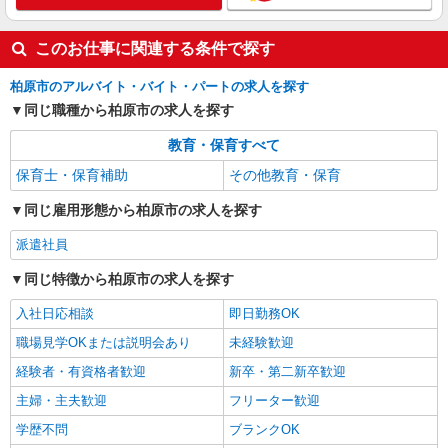
ベルサンテ株式会社 大阪本社
保育士/土曜日 週1日 隔週OK 補助業務
ダブルワーク
このお仕事に関連する条件で探す
［時給］ 1,500円〜1,700円 ・交通費全額支給
柏原市のアルバイト・バイト・パートの求人を探す
（車通勤の場合も駐車場代・ガソリン代は弊社負
担） ・各種保険完備 ・昇給あり
同じ職種から柏原市の求人を探す
大阪府柏原市の保育施設 （認可保育園・認定
こども園・幼稚園・小規模保育園・企業内保育所
教育・保育すべて
など）
詳細を見る
保育士・保育補助
キープ
その他教育・保育
同じ雇用形態から柏原市の求人を探す
派遣社員
同じ特徴から柏原市の求人を探す
入社日応相談
即日勤務OK
職場見学OKまたは説明会あり
未経験歓迎
経験者・有資格者歓迎
新卒・第二新卒歓迎
主婦・主夫歓迎
フリーター歓迎
学歴不問
ブランクOK