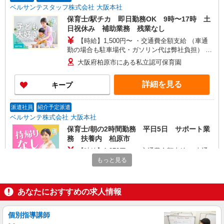
ベルサンテスタッフ株式会社 大阪本社
保育士/駅チカ 即日勤務OK 9時〜17時 土
日祝休み 補助業務 残業なし
【時給】1,500円〜 ・交通費全額支給 （車通
勤の場合も駐車場代・ガソリン代は弊社負担） ・
各種保険完備 ・昇給あり
大阪府柏原市にある私立認可保育園
詳細を見る
キープ
派遣社員
紹介予定派遣
ベルサンテ株式会社 大阪本社
保育士/朝の2時間勤務 平日5日 サポート業
務 扶養内 柏原市
【時給】1,270円〜 ・交通費全額支給 （車通
勤の場合も駐車場代・ガソリン代は弊社負担） ・
もっと見る
各種保険完備 ・昇給あり
大阪府柏原市にある私立認可保育園
あなたにおすすめの求人情報
詳細を見る
キープ
個別指導講師
派遣社員
紹介予定派遣