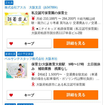
正社員
株式会社アスカ 大阪支店（jb347884）
私立認可保育園の保育士
月給 210,188円 〜 284,200円 ※給与幅は経
験・能力により考慮 賞与あり 交通費あり／交通費
支給 ※スキルに応じた給与となります。 ※処遇改
■ニチイキッズ 柏原保育園（私立認可保育園）
善等加算Ⅲを含む ※別途、時間帯別手当あり（開
大阪府柏原市国分西1117幸喜ビル2階
園〜8時、18時〜閉園 250円/時間） ※残業が発
生した場合、1分単位で全額支給
詳細を見る
キープ
派遣社員
紹介予定派遣
ベルサンテスタッフ株式会社 大阪本社
保育士/大阪教育大前駅 9時〜17時 土日祝休
み 補助業務 残業なし
【時給】1,500円〜 ・交通費全額支給 （車通
勤の場合も駐車場代・ガソリン代は弊社負担） ・
各種保険完備 ・昇給あり
大阪府柏原市にある私立認可保育園
詳細を見る
キープ