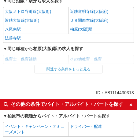
同じ沿線・駅から求人を探す
大阪メトロ谷町線(大阪府)
近鉄道明寺線(大阪府)
近鉄大阪線(大阪府)
ＪＲ関西本線(大阪府)
八尾南駅
柏原(大阪)駅
法善寺駅
同じ職種から柏原(大阪)駅の求人を探す
保育士・保育補助
その他教育・保育
関連する条件をもっと見る
同じ雇用形態から柏原(大阪)駅の求人を探す
派遣社員
同じ特徴から柏原(大阪)駅の求人を探す
ID：AB1114430313
入社日応相談
即日勤務OK
その他の条件でバイト・アルバイト・パートを探す
職場見学OKまたは説明会あり
未経験歓迎
柏原市の職種からバイト・アルバイト・パートを探す
経験者・有資格者歓迎
新卒・第二新卒歓迎
イベント・キャンペーン・アミュ
ドライバー・配達
主婦・主夫歓迎
フリーター歓迎
ーズメント
学歴不問
ブランクOK