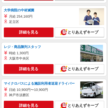
業なし 資格必須
［時給］ 1,400円〜1,600円 ・交通費全額支給
大学病院の中材滅菌
（車通勤の場合も駐車場代・ガソリン代は弊社負
月給 254,160円
担） ・各種保険完備 ・昇給あり
大阪府柏原市の保育施設 （認可保育園・認定
足立区
こども園・幼稚園・小規模保育園・企業内保育所
など）
詳細を見る
とりあえずキープ
詳細を見る
キープ
派遣社員
紹介予定派遣
レジ・商品陳列スタッフ
ベルサンテ株式会社 大阪本社
時給 1,300円
保育士/扶養内 早朝/延長 シフト相談OK
大阪市中央区
残業なし 資格必須
［時給］ 1,300円〜1,500円 ・交通費全額支給
詳細を見る
とりあえずキープ
（車通勤の場合も駐車場代・ガソリン代は弊社負
担） ・各種保険完備 ・昇給あり
大阪府柏原市の保育施設 （認可保育園・認定
こども園・幼稚園・小規模保育園・企業内保育所
マイクロバスによる施設利用者送迎ドライバー
など）
日給 10,900円〜10,900円
詳細を見る
キープ
神戸市須磨区
派遣社員
紹介予定派遣
詳細を見る
とりあえずキープ