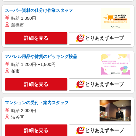
内 人間関係◎ 駅チカ
【時給】1,350円〜 ・交通費全額支給 （車通
スーパー資材の仕分け作業スタッフ
勤の場合も駐車場代・ガソリン代は弊社負担） ・
時給 1,350円
各種保険完備 ・昇給あり
大阪府柏原市にある私立認可保育園
船橋市
詳細を見る
キープ
詳細を見る
とりあえずキープ
派遣社員
株式会社ブレイブ（マイナビグループ）/MDM27
アパレル用品や雑貨のピッキング検品
保育士（要資格） ◆保育園、学童施設、企業
時給 1,200円〜1,500円
内保育室など多数あり
柏市
時給1,300円〜1,500円＋交通費 ※給与幅は経
験・能力による ◆支払い方法 ＊日払い・週払い可
詳細を見る
とりあえずキープ
◆交通費：別途全額支給 ※当社規定あり
大阪府柏原市 【最寄駅】 ◆各線「柏原駅」 ◆
近鉄大阪線「安堂駅」 ◆近鉄大阪線「大阪教育大
前駅」 ★その他、近隣に多数勤務地あります！
マンションの受付・案内スタッフ
詳細を見る
キープ
時給 2,000円
渋谷区
派遣社員
紹介予定派遣
ベルサンテ株式会社 大阪本社
詳細を見る
とりあえずキープ
保育教諭/扶養内 短時間 シフト相談OK 残