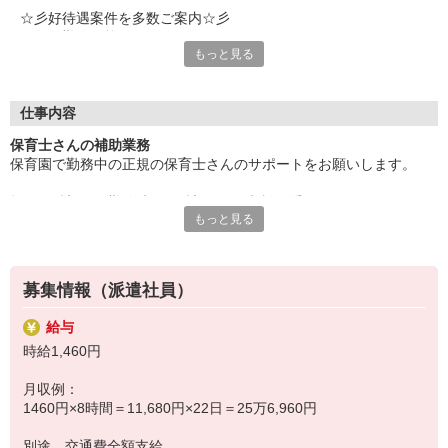
☆彡好待遇案件を多数ご案内☆彡
★即日勤務可能
もっと見る
★資格経験不問
★モクモク作業系
★軽作業
★アクティブワーク
仕事内容
★かんたん事務作業
保育士さんの補助業務
★ちょっと難しめの有資格業務
保育園で勤務中の正規の保育士さんのサポートをお願いします。
★直接雇用前提の紹介派遣
★交通費支給
担任の希望や、勤務時間の希望などご相談に乗りますので、
★週払い制度
もっと見る
★もちろん社会保険完備
あなたに合わせた働き方が可能です♪
気になることやご質問はお問い合わせだけも大歓迎☆彡
※長期のお仕事です。
ご応募心よりお待ちしております（・ω・）ノ
募集情報（派遣社員）
給与
時給1,460円
月収例：
1460円×8時間＝11,680円×22日＝25万6,960円
別途 交通費全額支給