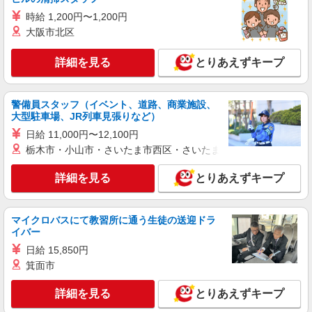
扶養内 駅チカ 法善寺
時給 1,200円〜1,200円
【時給】1,270円〜 ・交通費全額支給 （車通
大阪市北区
勤の場合も駐車場代・ガソリン代は弊社負担） ・
各種保険完備 ・昇給あり
大阪府柏原市にある私立認可保育園
詳細を見る
とりあえずキープ
詳細を見る
キープ
警備員スタッフ（イベント、道路、商業施設、
大型駐車場、JR列車見張りなど）
正社員
ベルサンテスタッフ株式会社 大阪本社
日給 11,000円〜12,100円
栃木市・小山市・さいたま市西区・さいたま市岩槻区・久喜市・
正社員保育士/柏原市 シフト制 賞与あり
就職祝い金 年間休日120日
詳細を見る
とりあえずキープ
【月給】245,630円〜 （短大卒の方：【月給】
240,950円〜） ・賞与：初年度年2回／次年度年3
回 ・昇給：年1回、1,600円〜3,000円 ・交通費：
大阪府柏原市にある私立認可保育園
全額支給（月額30,000円迄）
マイクロバスにて教習所に通う生徒の送迎ドラ
イバー
詳細を見る
キープ
日給 15,850円
箕面市
派遣社員
紹介予定派遣
ベルサンテ株式会社 大阪本社
詳細を見る
とりあえずキープ
保育士/登園受入れサポート 週3日〜 扶養