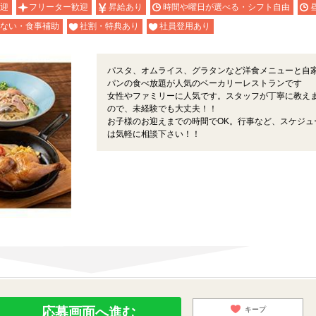
迎
フリーター歓迎
昇給あり
時間や曜日が選べる・シフト自由
ない・食事補助
社割・特典あり
社員登用あり
パスタ、オムライス、グラタンなど洋食メニューと自
パンの食べ放題が人気のベーカリーレストランです
女性やファミリーに人気です。スタッフが丁寧に教え
ので、未経験でも大丈夫！！
お子様のお迎えまでの時間でOK。行事など、スケジュ
は気軽に相談下さい！！
応募画面へ進む
キープ