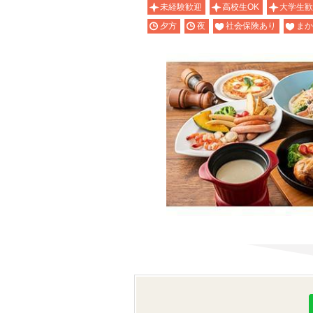
未経験歓迎
高校生OK
大学生歓
夕方
夜
社会保険あり
まか