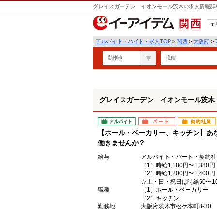
グレイスガーデン イオンモール茨木の求人情報詳細
エ
関西
アルバイト・バイト・求人TOP
>
関西
>
大阪府
>
勤務地
職種
グレイスガーデン イオンモール茨木
アルバイト
パート
契約社員
【ホール・ベーカリー、キッチン】あ
働きませんか？
給与
アルバイト・パート・契約社
［1］時給1,180円〜1,380円
［2］時給1,200円〜1,400円
☆土・日・祝日は時給50〜10
職種
［1］ホール・ベーカリー
［2］キッチン
勤務地
大阪府茨木市松ケ本町8-30