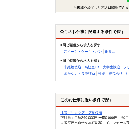
※掲載を終了した求人は閲覧できま
このお仕事に関連する条件で探す
同じ職種から求人を探す
スイーツ・ケーキ・パン
飲食店
同じ特徴から求人を探す
未経験歓迎
高校生OK
大学生歓迎
フ
まかない・食事補助
社割・特典あり
社
このお仕事に近い条件で探す
抹茶ドリンク店 店長候補
正社員：月給260,000円〜450,000円 
大阪府茨木市松ケ本町8-30 イオンモール茨