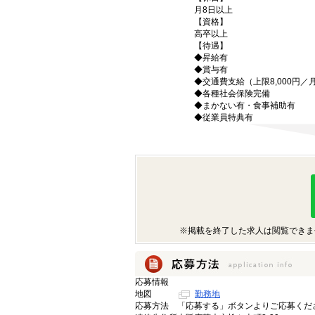
月8日以上
【資格】
高卒以上
【待遇】
◆昇給有
◆賞与有
◆交通費支給（上限8,000円／
◆各種社会保険完備
◆まかない有・食事補助有
◆従業員特典有
※掲載を終了した求人は閲覧できま
応募情報
地図
勤務地
応募方法
「応募する」ボタンよりご応募くだ