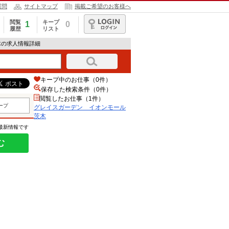
質問
サイトマップ
掲載ご希望のお客様へ
閲覧
キープ
1
0
履歴
リスト
ログイン
木の求人情報詳細
キープ中のお仕事（0件）
保存した検索条件（
0
件）
閲覧したお仕事（1件）
ープ
グレイスガーデン イオンモール
茨木
の最新情報です
む