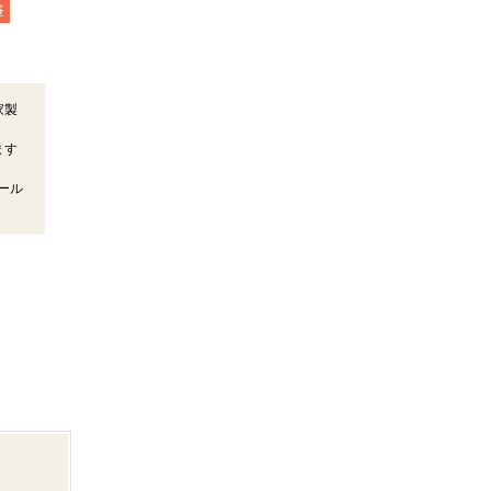
昼
家製
ます
ール