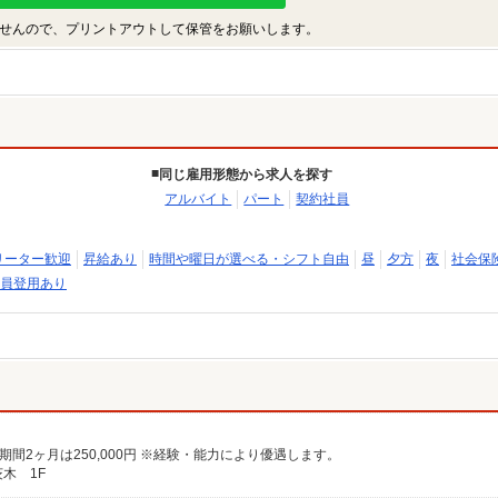
せんので、プリントアウトして保管をお願いします。
同じ雇用形態から求人を探す
アルバイト
パート
契約社員
リーター歓迎
昇給あり
時間や曜日が選べる・シフト自由
昼
夕方
夜
社会保
員登用あり
※試用期間2ヶ月は250,000円 ※経験・能力により優遇します。
木 1F