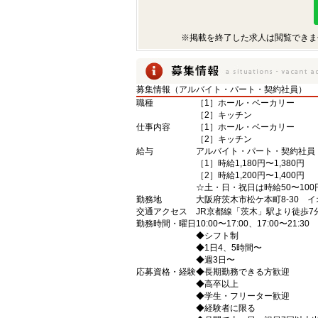
※掲載を終了した求人は閲覧できま
募集情報（アルバイト・パート・契約社員）
職種
［1］ホール・ベーカリー
［2］キッチン
仕事内容
［1］ホール・ベーカリー
［2］キッチン
給与
アルバイト・パート・契約社員
［1］時給1,180円〜1,380円
［2］時給1,200円〜1,400円
☆土・日・祝日は時給50〜100
勤務地
大阪府茨木市松ケ本町8-30 イ
交通アクセス
JR京都線「茨木」駅より徒歩
勤務時間・曜日
10:00〜17:00、17:00〜21:30
◆シフト制
◆1日4、5時間〜
◆週3日〜
応募資格・経験
◆長期勤務できる方歓迎
◆高卒以上
◆学生・フリーター歓迎
◆経験者に限る