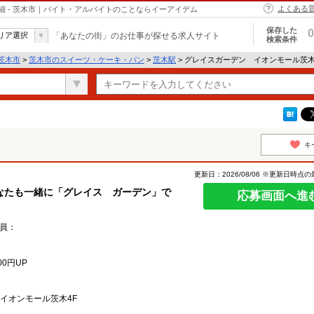
よくある
 - 茨木市｜バイト・アルバイトのことならイーアイデム
保存した
0
リア選択
「あなたの街」のお仕事が探せる求人サイト
検索条件
茨木市
>
茨木市のスイーツ・ケーキ・パン
>
茨木駅
> グレイスガーデン イオンモール茨
キ
更新日：2026/08/06 ※更新日時点
なたも一緒に「グレイス ガーデン」で
応募画面へ進
員：
0円UP
 イオンモール茨木4F