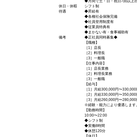
◆月間で土・日・祝日7回以上
休日・休暇
シフト制
待遇
◆昇給有
◆各種社会保険完備
◆社員登用制度有
◆従業員特典有
◆まかない有・食事補助有
備考
◆正社員同時募集◆
【職種】
［1］店長
［2］料理長
［3］一般職
【仕事内容】
［1］店長業務
［2］料理長業務
［3］一般職
【給与】
［1］月給300,000円〜330,00
［2］月給330,000円〜350,00
［3］月給260,000円〜280,00
※経験・能力により優遇します
【勤務時間】
10:00〜22:00
◆シフト制
◆実働8時間
◆休憩120分
【休日】