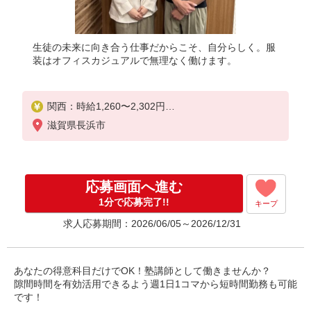
生徒の未来に向き合う仕事だからこそ、自分らしく。服
装はオフィスカジュアルで無理なく働けます。
関西：時給1,260〜2,302円
2名指導1コマ担当：2,180〜3,570円（授業前後手当
滋賀県長浜市
込み)
2名指導2コマ担当：3,959〜6,739円（授業前後・授
業間手当込み)
※授業前後手当500円含む（25分）
応募画面へ進む
※2コマ目〜：授業間手当99円支給
※担当人数・コマ数により給与は異なる
1分で応募完了!!
キープ
求人応募期間：2026/06/05～2026/12/31
初期・教室研修計6h:時給1,180円
授業研修16回:1コマ1,580円＋一律手当
☆6月・7月限定 友人紹介キャンペーン☆
あなたの得意科目だけでOK！塾講師として働きませんか？
1人紹介につき10,000円支給します！！(※規定あり)
隙間時間を有効活用できるよう週1日1コマから短時間勤務も可能
です！