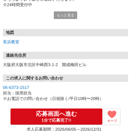
※24時間受付中
もっと見る
オンライン（Zoom）で
面接を受けていただけます。
※フリーステップ非常勤講師のオンライン面接が
私服参加可能となりました。
地図
長浜教室
［選考プロセス］
1.応募フォームから応募
2.お知らせメール
連絡先住所
3.オンライン面接（Zoom）実施〜内定
大阪府大阪市北区中崎西3-1-2 開成梅田ビル
※面接は1回のみ
※履歴書不要
この求人に関するお問い合わせ
※メール通知
06-6373-1517
kaisei-group@s.axol.jpまたは
担当：採用担当
fsinfo@kaisei-group.co.jp の
※お電話での問い合わせ（日祝除く/平日10時〜20時）
メールアドレスより送信
（ドメイン指定などをかけている場合は解除してください）
※電話でのご応募もお待ちしております。
応募画面へ進む
1分で応募完了!!
キープ
求人応募期間：2026/06/05～2026/12/31