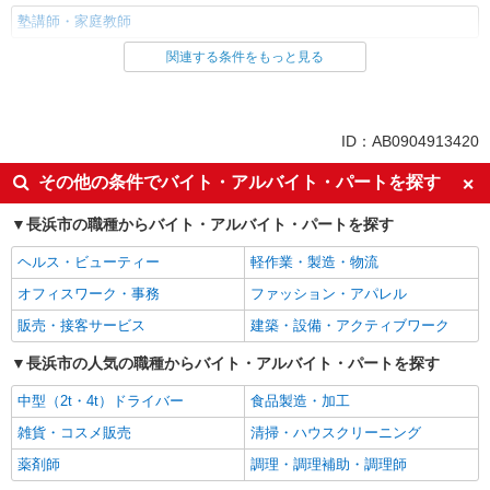
塾講師・家庭教師
関連する条件をもっと見る
同じ雇用形態から長浜駅の求人を探す
アルバイト
同じ特徴から長浜駅の求人を探す
ID：AB0904913420
入社日応相談
未経験歓迎
その他の条件でバイト・アルバイト・パートを探す
大学生歓迎
新卒・第二新卒歓迎
長浜市の職種からバイト・アルバイト・パートを探す
女性活躍中
主婦・主夫歓迎
ヘルス・ビューティー
軽作業・製造・物流
英語が活かせる
高収入・高額
オフィスワーク・事務
ファッション・アパレル
短期（3ヶ月以内）
週1日勤務OK
販売・接客サービス
建築・設備・アクティブワーク
短時間勤務（1日4h以内）OK
時間や曜日が選べる・シフト自由
平日のみ勤務OK
長浜市の人気の職種からバイト・アルバイト・パートを探す
交通費支給
社員登用あり
中型（2t・4t）ドライバー
食品製造・加工
同じ職種から求人を探す
雑貨・コスメ販売
清掃・ハウスクリーニング
薬剤師
調理・調理補助・調理師
教育・保育