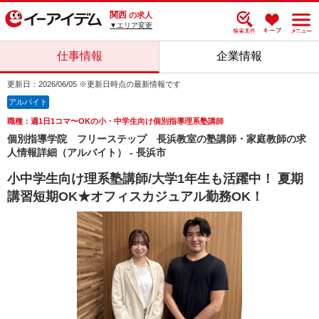
関西
の求人
▼エリア変更
仕事情報
企業情報
更新日：2026/06/05 ※更新日時点の最新情報です
アルバイト
職種：週1日1コマ〜OKの小・中学生向け個別指導理系塾講師
個別指導学院 フリーステップ 長浜教室の塾講師・家庭教師の求
人情報詳細（アルバイト） - 長浜市
小中学生向け理系塾講師/大学1年生も活躍中！ 夏期
講習短期OK★オフィスカジュアル勤務OK！