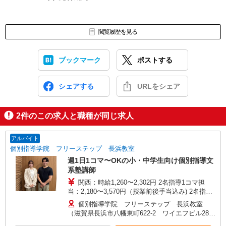
閲覧履歴を見る
ブックマーク
ポストする
シェアする
URLをシェア
2
件のこの求人と職種が同じ求人
アルバイト
個別指導学院 フリーステップ 長浜教室
週1日1コマ〜OKの小・中学生向け個別指導文
系塾講師
関西：時給1,260〜2,302円 2名指導1コマ担
当：2,180〜3,570円（授業前後手当込み) 2名指導2
コマ担当：3,959〜6,739円（授業前後・授業間手
個別指導学院 フリーステップ 長浜教室
当込み) ※授業前後手当500円含む（25分） ※2コ
（滋賀県長浜市八幡東町622-2 ワイエフビル28
マ目〜：授業間手当99円支給 ※担当人数・コマ数
2階）