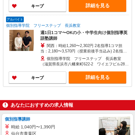
により給与は異なる 初期・教室研修計6h:時給
詳細を見る
キープ
1,180円 授業研修16回:1コマ1,580円＋一律手当
☆6月・7月限定 友人紹介キャンペーン☆ 1人紹
介につき10,000円支給します！！(※規定あり)
アルバイト
個別指導学院 フリーステップ 長浜教室
週1日1コマ〜OKの小・中学生向け個別指導英
語塾講師
関西：時給1,260〜2,302円 2名指導1コマ担
当：2,180〜3,570円（授業前後手当込み) 2名指導2
コマ担当：3,959〜6,739円（授業前後・授業間手
個別指導学院 フリーステップ 長浜教室
当込み) ※授業前後手当500円含む（25分） ※2コ
（滋賀県長浜市八幡東町622-2 ワイエフビル28
マ目〜：授業間手当99円支給 ※担当人数・コマ数
2階）
により給与は異なる 初期・教室研修計6h:時給
詳細を見る
キープ
1,180円 授業研修16回:1コマ1,580円＋一律手当
☆6月・7月限定 友人紹介キャンペーン☆ 1人紹
介につき10,000円支給します！！(※規定あり)
あなたにおすすめの求人情報
個別指導講師
時給 1,040円〜1,390円
仙台市青葉区