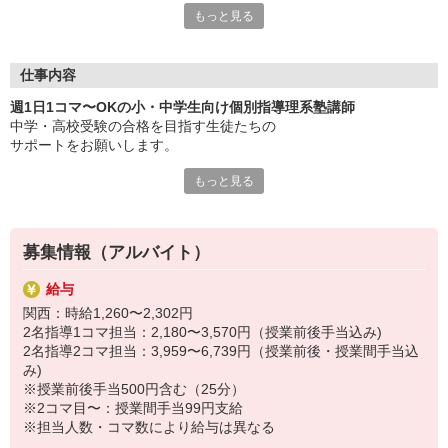
もっと見る
「自分にもできるかな？」なんて心配はいりませんよ。
必要なのは、子どもたちの成長を見守り
笑顔にかえてあげたいという情熱だけ！
仕事内容
教育関係のお仕事が未経験でも大歓迎です。
週1日1コマ〜OKの小・中学生向け個別指導理系塾講師
もちろん資格なども不要です。無資格OK！
中学・高校受験の合格を目指す生徒たちの
サポートをお願いします。
丁寧な研修をご用意しているので、安心してご応募ください。
みなさんが「わかりやすい授業」が出来るようになります☆
もっと見る
《少人数の個別指導です》
・授業：先生1人と生徒1〜2人で行います。
「先生、合格できた！」生徒たちの喜びを、
→ほぼマンツーマンで生徒の様子や成長を見ながら
自分のことのように感じられる
教えることができるので手ごたえも違います。
貴重な経験ができますよ。
募集情報（アルバイト）
生徒を育て、自分も育てられるお仕事です。
また生徒と接する時間が長いので、交流も深まり、
給与
「先生、先生」と慕ってくれます。
【活躍している方】
関西：時給1,260〜2,302円
生徒たちの心に一生残る先生になれますよ。
■主婦・主夫活躍中（扶養控除内勤務の方も多数！）
2名指導1コマ担当：2,180〜3,570円（授業前後手当込み)
■大学生活躍中
2名指導2コマ担当：3,959〜6,739円（授業前後・授業間手当込
生徒たちの成長を身近に感じながら、
■大学院生活躍中
み)
受験合格と言う大きな目標に向かって
※授業前後手当500円含む（25分）
一緒に頑張りましょう。
せっかくバイトするなら、安心の「フリーステップ」で！
※2コマ目〜：授業間手当99円支給
※担当人数・コマ数により給与は異なる
■SDGsの目標達成へ向けた活動
★7/29（水）〜8/21（金）は朝から勤務可能！