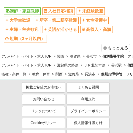
塾講師・家庭教師
塾講師・家庭教師
入社日応相談
未経験歓迎
同じ特徴から求人を探す
大学生歓迎
新卒・第二新卒歓迎
女性活躍中
未経験歓迎
大学生歓迎
主婦・主夫歓迎
英語が活かせる
高収入・高額
英語が活かせる
短期（3ヶ月以内）
短期（3ヶ月以内）
週1日勤務OK
短時間勤務（1日4h以内）OK
もっと見る
交通費支給
社員登用あり
アルバイト・バイト・求人TOP
関西
滋賀県
長浜市
個別指導学院 フ
アルバイト・バイト・求人TOP
滋賀県の路線
ＪＲ北陸本線
長浜駅
個
職種・条件一覧
教育・保育
関西
滋賀県
長浜市
個別指導学院 フリ
掲載ご希望のお客様へ
よくある質問
お問い合わせ
利用規約
リンクについて
プライバシーポリシー
Cookieポリシー
個人情報保護方針