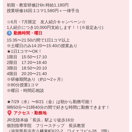
SDGs（持続可能な開発目標）は2015年9月の国連サミットで採択さ
9時50分〜21時40分の間で好きな時間に勤務できます！
初期・教室研修計6h:時給1,180円
れ、国連加盟193か国が2016年から2030年の15年間で達成するため
授業研修16回:1コマ1,580円＋一律手当
に掲げた目標です。
個別指導学院フリーステップはSDGsに賛同し、教育理念に掲げて
☆6月・7月限定 友人紹介キャンペーン☆
いる「生徒だけでなく講師の健全な成長と学びの支援」を行い、世
1人紹介につき10,000円支給します！！(※規定あり)
界で活躍できる人材の育成と豊かで平和な社会づくりに貢献してい
勤務時間・曜日
きます。
当社では「講師フォーラム」という講師が主体となって優秀教室の
15:35〜21:50の間で1日1コマ以上
取り組みを共有し、全教室のサービス・教務力水準を向上させるイ
※土曜日のみ14:20〜15:40の授業あり
ベントを行い、より高いレベルの教育サービスを提供できるように
★1日1コマ〜OK！
努めています。
1限目 15:50〜17:10
2限目 17:20〜18:40
3限目 18:50〜20:10
4限目 20:20〜21:40
※研修期間あり（約1〜2ヶ月）
※80分授業1コマ
※曜日・時間応相談
★7/29（水）〜8/21（金）は朝から勤務可能！
9時50分〜21時40分の間で好きな時間に勤務できます！
アクセス・勤務地
JR北陸本線「長浜」駅より徒歩16分
個別指導学院 フリーステップ 長浜教室
（滋賀県長浜市八幡東町622-2 ワイエフビル28 2階）