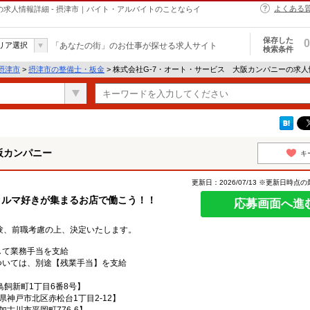
よくある
の求人情報詳細 - 摂津市｜バイト・アルバイトのことならイ
保存した
0
リア選択
「あなたの街」のお仕事が探せる求人サイト
検索条件
摂津市
>
摂津市の整備士・板金
> 株式会社G-7・オート・サービス 大阪カンパニーの求
阪カンパニー
キ
更新日：2026/07/13 ※更新日時点
クルマ好きが集まるお店で働こう！！
応募画面へ進
円※経験、前職考慮の上、決定いたします。
して業務手当を支給
については、別途【残業手当】を支給
飼新町1丁目6番8号】
県神戸市北区赤松台1丁目2-12】