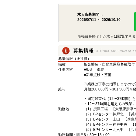
求人応募期間 ：
2026/07/11 ～ 2026/10/10
※掲載を終了した求人は閲覧できま
募集情報（正社員）
職種
板金塗装・自動車用品各種取付
仕事内容
■板金・塗装
■新車点検・整備
※業務は丁寧に指導しますので
給与
月額200,000円〜301,50
・固定残業代（12〜37時間）
・12〜37時間を超えての残業
勤務地
（1）摂津工場 【大阪府摂津市
（2）BPセンター神戸北 【兵
（3）BPセンター土山 【兵庫県
（4）BPセンター神戸中央 【
（5）BPセンター北六甲 【兵
勤務時間・曜日
8：30〜18：00