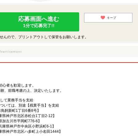
応募画面へ進む
キープ
1分で応募完了!!
せんので、プリントアウトして保管をお願いします。
初心者も歓迎します。
0円※経験、前職考慮の上、決定いたします。
として業務手当を支給
については、別途【残業手当】を支給
鳥飼新町1丁目6番8号】
庫県神戸市北区赤松台1丁目2-12】
加古川市平岡町776-6】
兵庫県神戸市中央区小野浜町6-1】
庫県神戸市北区ハ多町上小名田1444】