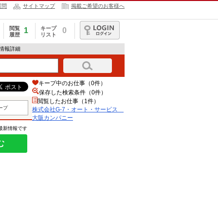
質問
サイトマップ
掲載ご希望のお客様へ
閲覧
キープ
1
0
履歴
リスト
ログイン
人情報詳細
キープ中のお仕事（0件）
保存した検索条件（
0
件）
閲覧したお仕事（1件）
ープ
株式会社G-7・オート・サービス
大阪カンパニー
の最新情報です
む