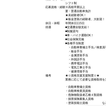
シフト制
応募資格・経験
※高校卒業以上
要・普通自動車免許
★未経験者OK！
★板金塗装の経験者、大歓迎！
休日・休暇
年間休日115日
待遇
■交通費全額支給！
■制服貸与
■車・バイク通勤OK！
■社会保険完備
■各種手当制度
・自動車整備士手当／検査員
・板金手当
・金属塗装手当
・外国語手当
・携帯電話手当
・電気工事士手当
・健康増進手当
備考
★☆資格支援支援制度☆★
業務に応じて必要な資格取得を
・自動車整備士資格
・自動車検査員資格
・危険物取扱者乙種４類資格
・損害保険募集人資格
・塗装技能士資格 な