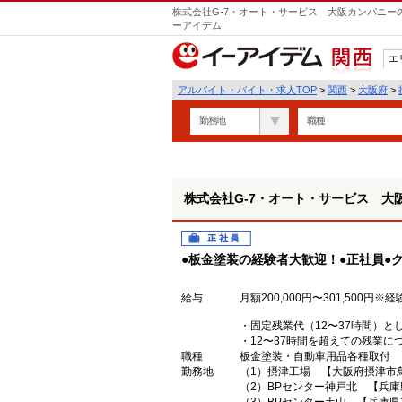
株式会社G-7・オート・サービス 大阪カンパニー
ーアイデム
エ
関西
アルバイト・バイト・求人TOP
>
関西
>
大阪府
>
勤務地
職種
株式会社G-7・オート・サービス 大
正社員
●板金塗装の経験者大歓迎！●正社員●
給与
月額200,000円〜301,500
・固定残業代（12〜37時間）と
・12〜37時間を超えての残業
職種
板金塗装・自動車用品各種取付
勤務地
（1）摂津工場 【大阪府摂津市鳥
（2）BPセンター神戸北 【兵庫