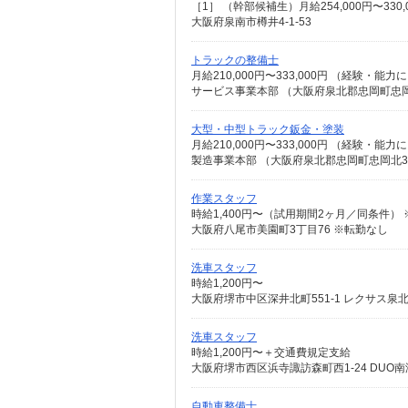
大阪府泉南市樽井4-1-53
トラックの整備士
サービス事業本部 （大阪府泉北郡忠岡町忠岡北
大型・中型トラック鈑金・塗装
製造事業本部 （大阪府泉北郡忠岡町忠岡北3-9
作業スタッフ
時給1,400円〜（試用期間2ヶ月／同条件）
大阪府八尾市美園町3丁目76 ※転勤なし
洗車スタッフ
時給1,200円〜
大阪府堺市中区深井北町551-1 レクサス泉
洗車スタッフ
時給1,200円〜＋交通費規定支給
大阪府堺市西区浜寺諏訪森町西1-24 DUO南海
自動車整備士