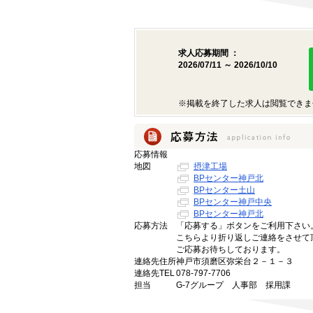
求人応募期間 ：
2026/07/11 ～ 2026/10/10
※掲載を終了した求人は閲覧できま
応募情報
地図
摂津工場
BPセンター神戸北
BPセンター土山
BPセンター神戸中央
BPセンター神戸北
応募方法
「応募する」ボタンをご利用下さい
こちらより折り返しご連絡をさせて
ご応募お待ちしております。
連絡先住所
神戸市須磨区弥栄台２－１－３
連絡先TEL
078-797-7706
担当
G-7グループ 人事部 採用課