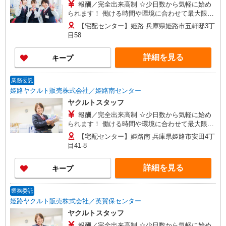
報酬／完全出来高制 ☆少日数から気軽に始め
られます！ 働ける時間や環境に合わせて最大限に
考慮します。 初めての方・少しでも不安のある
【宅配センター】姫路 兵庫県姫路市五軒邸3丁
方、お気軽にお問い合わせください！ ※収入補償
目58
／90,000円/月 ※収入補償期間／3ヶ月間 ◆高収入
で、扶養から外れて働く場合、助成制度あり。 ※
詳細を見る
キープ
研修期間／4日間／10,000円 収入保障期間：3か月
業務委託
姫路ヤクルト販売株式会社／姫路南センター
ヤクルトスタッフ
報酬／完全出来高制 ☆少日数から気軽に始め
られます！ 働ける時間や環境に合わせて最大限に
考慮します。 初めての方・少しでも不安のある
【宅配センター】姫路南 兵庫県姫路市安田4丁
方、お気軽にお問い合わせください！ ※収入補償
目41-8
／90,000円/月 ※収入補償期間／3ヶ月間 ◆高収入
で、扶養から外れて働く場合、助成制度あり。 ※
詳細を見る
キープ
研修期間／4日間／10,000円 収入保障期間：3か月
業務委託
姫路ヤクルト販売株式会社／英賀保センター
ヤクルトスタッフ
報酬／完全出来高制 ☆少日数から気軽に始め