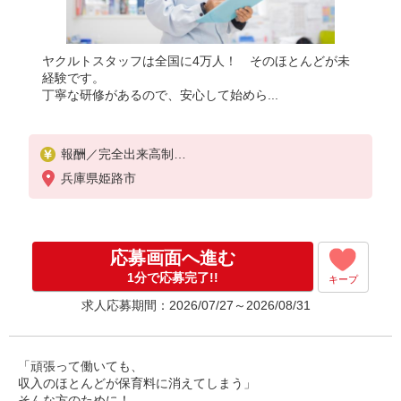
ヤクルトスタッフは全国に4万人！ そのほとんどが未
経験です。
丁寧な研修があるので、安心して始めら...
報酬／完全出来高制
☆少日数から気軽に始められます！
兵庫県姫路市
働ける時間や環境に合わせて最大限に考慮します。
初めての方・少しでも不安のある方、お気軽にお問
い合わせください！
応募画面へ進む
※収入補償／90,000円/月
※収入補償期間／3ヶ月間
1分で応募完了!!
キープ
◆高収入で、扶養から外れて働く場合、助成制度あ
求人応募期間：2026/07/27～2026/08/31
り。
※研修期間／4日間／10,000円
収入保障期間：3か月
「頑張って働いても、
収入のほとんどが保育料に消えてしまう」
そんな方のために！