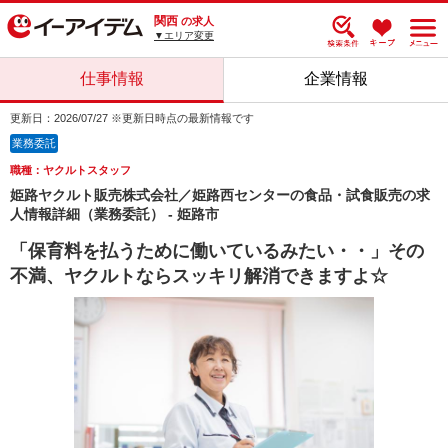
関西
の求人
▼エリア変更
仕事情報
企業情報
更新日：2026/07/27 ※更新日時点の最新情報です
業務委託
職種：ヤクルトスタッフ
姫路ヤクルト販売株式会社／姫路西センターの食品・試食販売の求
人情報詳細（業務委託） - 姫路市
「保育料を払うために働いているみたい・・」その
不満、ヤクルトならスッキリ解消できますよ☆