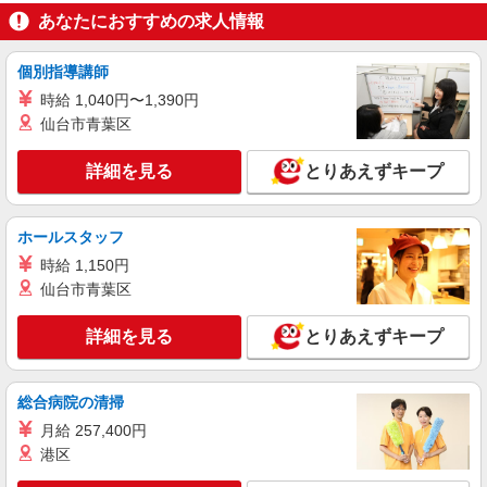
あなたにおすすめの求人情報
パート
株式会社山陽百貨店
個別指導講師
販売スタッフ（パートタイマー）
時給 1,040円〜1,390円
時給1118円
仙台市青葉区
兵庫県姫路市南町1番地
詳細を見る
とりあえずキープ
詳細を見る
キープ
ホールスタッフ
パート
株式会社山陽百貨店
時給 1,150円
レジスタッフ
仙台市青葉区
時給1118円
詳細を見る
とりあえずキープ
兵庫県姫路市南町1番地
詳細を見る
キープ
総合病院の清掃
月給 257,400円
港区