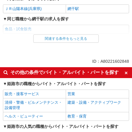
ＪＲ山陽本線(兵庫県)
網干駅
同じ職種から網干駅の求人を探す
食品・試食販売
関連する条件をもっと見る
同じ雇用形態から網干駅の求人を探す
業務委託
同じ特徴から網干駅の求人を探す
ID：A80221602848
未経験歓迎
ミドル（40代～）活躍中
その他の条件でバイト・アルバイト・パートを探す
エルダー（50代～）活躍中
シニア（60代～）活躍中
姫路市の職種からバイト・アルバイト・パートを探す
ボーナス・賞与あり
昇給あり
販売・接客サービス
営業
土日祝休み
週2～3日勤務OK
清掃・警備・ビルメンテナンス・
建築・設備・アクティブワーク
上場企業・上場企業のグループ会
扶養内勤務OK
設備管理
社
ヘルス・ビューティー
教育・保育
社員登用あり
姫路市の人気の職種からバイト・アルバイト・パートを探す
同じ職種から求人を探す