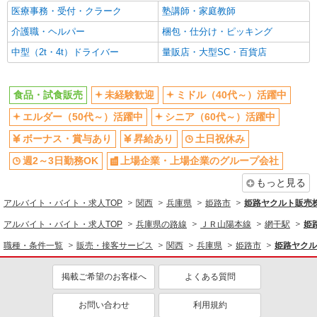
医療事務・受付・クラーク
塾講師・家庭教師
販売・接客サービス
介護職・ヘルパー
梱包・仕分け・ピッキング
食品・試食販売
中型（2t・4t）ドライバー
量販店・大型SC・百貨店
同じ特徴から求人を探す
未経験歓迎
ミドル（40代～）活躍中
食品・試食販売
未経験歓迎
ミドル（40代～）活躍中
ボーナス・賞与あり
土日祝休み
エルダー（50代～）活躍中
シニア（60代～）活躍中
週2～3日勤務OK
上場企業・上場企業のグループ会
ボーナス・賞与あり
昇給あり
土日祝休み
社
扶養内勤務OK
社員登用あり
週2～3日勤務OK
上場企業・上場企業のグループ会社
もっと見る
アルバイト・バイト・求人TOP
関西
兵庫県
姫路市
姫路ヤクルト販売
アルバイト・バイト・求人TOP
兵庫県の路線
ＪＲ山陽本線
網干駅
姫
職種・条件一覧
販売・接客サービス
関西
兵庫県
姫路市
姫路ヤクル
掲載ご希望のお客様へ
よくある質問
お問い合わせ
利用規約