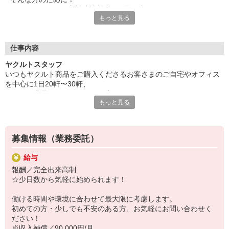
ヤクルトでは≪保育料助成制度≫を取り入れ、
もっと見る
一般の保育園に子どもを預けている方をバックアップ◎
頑張って働いた収入の中から、
少しでも家計の足しに、ママのお小遣いに♪ を応援します！
仕事内容
◆家庭と両立可能な短時間勤務
ヤクルトスタッフ
◆急なお休みにもスタッフ同士で快くフォロー
いつもヤクルト商品をご購入くださるお客さまのご自宅やオフィス
を中心に1日20軒〜30軒、
など、働くママの多いヤクルトならではの
ヤクルト商品をお届けするお仕事です。
充実した環境を整え、
もっと見る
商品を通じてお客さまとふれあう楽しさ、健康的な生活にお役立ち
仕事×育児のお悩みをスッキリ解決に導きます☆
できる喜び。
ヤクルトスタッフのお仕事は、たくさんのヤリガイにあふれていま
す！
募集情報（業務委託）
〜ヤクルトスタッフの1日〜
給与
2児の母として仕事と家庭の両立をしているHさん。
報酬／完全出来高制
実際のワークスタイルを、一例としてご紹介いたします！
☆少日数から気軽に始められます！
※時間は地域によって異なります。
8:10 保育所にお子さまをお預け
働ける時間や環境に合わせて最大限に考慮します。
8:20 宅配センターに到着、お届けの準備
初めての方・少しでも不安のある方、お気軽にお問い合わせく
8:30 朝礼が終わったら出発
ださい！
13:00 お届け修了、翌日準備、集計作業
※収入補償／90,000円/月