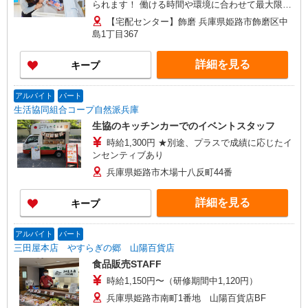
られます！ 働ける時間や環境に合わせて最大限に
考慮します。 初めての方・少しでも不安のある
【宅配センター】飾磨 兵庫県姫路市飾磨区中
方、お気軽にお問い合わせください！ ※収入補償
島1丁目367
／90,000円/月 ※収入補償期間／3ヶ月間 ◆高収入
で、扶養から外れて働く場合、助成制度あり。 ※
詳細を見る
キープ
研修期間／4日間／10,000円 収入保障期間：3か月
アルバイト
パート
生活協同組合コープ自然派兵庫
生協のキッチンカーでのイベントスタッフ
時給1,300円 ★別途、プラスで成績に応じたイ
ンセンティブあり
兵庫県姫路市木場十八反町44番
詳細を見る
キープ
アルバイト
パート
三田屋本店 やすらぎの郷 山陽百貨店
食品販売STAFF
時給1,150円〜（研修期間中1,120円）
兵庫県姫路市南町1番地 山陽百貨店BF