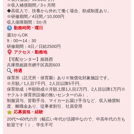
14:30お仕事修了
※収入補償期間／3ヶ月間
保育所にお子さまを迎えに行って帰宅
◆高収入で、扶養から外れて働く場合、助成制度あり。
※研修期間／4日間／10,000円
☆ココがPoint☆
収入保障期間：3か月
・職場の近くに保育所（保育園、幼稚園、託児所）があるから、送
勤務時間・曜日
り迎えの時間の心配がいりません！
・保育料補助制度があります！
週3からOK
・家事・夕食の支度なども余裕をもってできます！
9：00〜14：30
研修期間：4日／日給2500円
アクセス・勤務地
【宅配センター】姫路西
兵庫県姫路市網干区高田603
待遇
保育所（託児所・保育園）あり※無償化対象施設です。
※月額／1人目7千円、2人目以降5千円、
保育助成（半額助成※月額上限1人目2万円、2人目以降1万円※
ヤクルト保育所設備の無いセンターのみ）、
制服貸与、皆勤手当、マイカーお届け手当など、収入補償制
度、離職金あり、従事者割引、社員登用
応募資格・経験
20代〜60代の方（幅広い年代が活躍中なので、中高年代の方も
歓迎です！）、学生不可