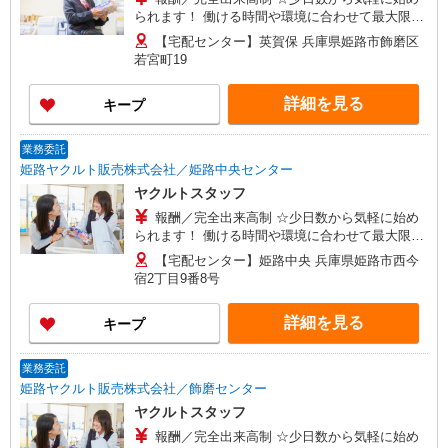
られます！ 働ける時間や環境に合わせて最大限に
考慮します。 初めての方・少しでも不安のある
【宅配センター】英賀保 兵庫県姫路市飾磨区
方、お気軽にお問い合わせください！ ※収入補償
若宮町19
／90,000円/月 ※収入補償期間／3ヶ月間 ◆高収入
で、扶養から外れて働く場合、助成制度あり。 ※
詳細を見る
キープ
研修期間／4日間／10,000円 収入保障期間：3か月
業務委託
姫路ヤクルト販売株式会社／姫路中央センター
ヤクルトスタッフ
報酬／完全出来高制 ☆少日数から気軽に始め
られます！ 働ける時間や環境に合わせて最大限に
考慮します。 初めての方・少しでも不安のある
【宅配センター】姫路中央 兵庫県姫路市西今
方、お気軽にお問い合わせください！ ※収入補償
宿2丁目9番8号
／90,000円/月 ※収入補償期間／3ヶ月間 ◆高収入
で、扶養から外れて働く場合、助成制度あり。 ※
詳細を見る
キープ
研修期間／4日間／10,000円 収入保障期間：3か月
業務委託
姫路ヤクルト販売株式会社／飾磨センター
ヤクルトスタッフ
報酬／完全出来高制 ☆少日数から気軽に始め