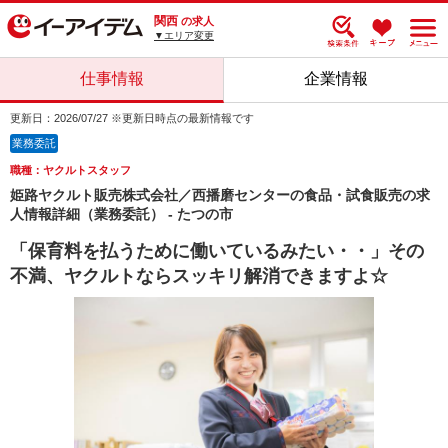
関西
の求人
▼エリア変更
仕事情報
企業情報
更新日：2026/07/27 ※更新日時点の最新情報です
業務委託
職種：ヤクルトスタッフ
姫路ヤクルト販売株式会社／西播磨センターの食品・試食販売の求
人情報詳細（業務委託） - たつの市
「保育料を払うために働いているみたい・・」その
不満、ヤクルトならスッキリ解消できますよ☆