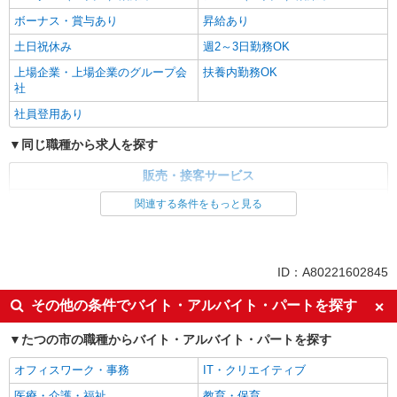
ボーナス・賞与あり
昇給あり
土日祝休み
週2～3日勤務OK
上場企業・上場企業のグループ会
扶養内勤務OK
社
社員登用あり
同じ職種から求人を探す
販売・接客サービス
食品・試食販売
関連する条件をもっと見る
同じ特徴から求人を探す
未経験歓迎
ミドル（40代～）活躍中
ID：A80221602845
ボーナス・賞与あり
土日祝休み
その他の条件でバイト・アルバイト・パートを探す
週2～3日勤務OK
上場企業・上場企業のグループ会
社
たつの市の職種からバイト・アルバイト・パートを探す
扶養内勤務OK
社員登用あり
オフィスワーク・事務
IT・クリエイティブ
医療・介護・福祉
教育・保育