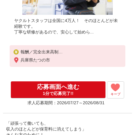
ヤクルトスタッフは全国に4万人！ そのほとんどが未
経験です。
丁寧な研修があるので、安心して始めら...
報酬／完全出来高制
☆少日数から気軽に始められます！
兵庫県たつの市
働ける時間や環境に合わせて最大限に考慮します。
初めての方・少しでも不安のある方、お気軽にお問
い合わせください！
応募画面へ進む
※収入補償／90,000円/月
※収入補償期間／3ヶ月間
1分で応募完了!!
キープ
◆高収入で、扶養から外れて働く場合、助成制度あ
求人応募期間：2026/07/27～2026/08/31
り。
※研修期間／4日間／10,000円
収入保障期間：3か月
「頑張って働いても、
収入のほとんどが保育料に消えてしまう」
そんな方のために！