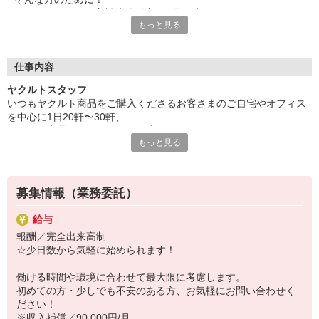
ヤクルトでは≪保育料助成制度≫を取り入れ、
もっと見る
一般の保育園に子どもを預けている方をバックアップ◎
頑張って働いた収入の中から、
少しでも家計の足しに、ママのお小遣いに♪ を応援します！
仕事内容
◆家庭と両立可能な短時間勤務
ヤクルトスタッフ
◆急なお休みにもスタッフ同士で快くフォロー
いつもヤクルト商品をご購入くださるお客さまのご自宅やオフィス
を中心に1日20軒〜30軒、
など、働くママの多いヤクルトならではの
ヤクルト商品をお届けするお仕事です。
充実した環境を整え、
もっと見る
商品を通じてお客さまとふれあう楽しさ、健康的な生活にお役立ち
仕事×育児のお悩みをスッキリ解決に導きます☆
できる喜び。
ヤクルトスタッフのお仕事は、たくさんのヤリガイにあふれていま
す！
募集情報（業務委託）
〜ヤクルトスタッフの1日〜
給与
2児の母として仕事と家庭の両立をしているHさん。
報酬／完全出来高制
実際のワークスタイルを、一例としてご紹介いたします！
☆少日数から気軽に始められます！
※時間は地域によって異なります。
8:10 保育所にお子さまをお預け
働ける時間や環境に合わせて最大限に考慮します。
8:20 宅配センターに到着、お届けの準備
初めての方・少しでも不安のある方、お気軽にお問い合わせく
8:30 朝礼が終わったら出発
ださい！
13:00 お届け修了、翌日準備、集計作業
※収入補償／90,000円/月