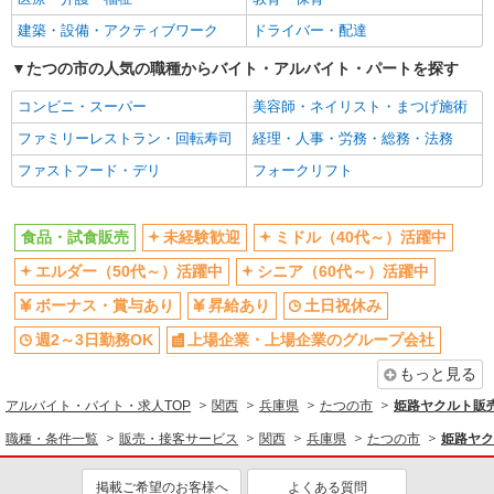
建築・設備・アクティブワーク
ドライバー・配達
たつの市の人気の職種からバイト・アルバイト・パートを探す
コンビニ・スーパー
美容師・ネイリスト・まつげ施術
ファミリーレストラン・回転寿司
経理・人事・労務・総務・法務
ファストフード・デリ
フォークリフト
食品・試食販売
未経験歓迎
ミドル（40代～）活躍中
エルダー（50代～）活躍中
シニア（60代～）活躍中
ボーナス・賞与あり
昇給あり
土日祝休み
週2～3日勤務OK
上場企業・上場企業のグループ会社
もっと見る
アルバイト・バイト・求人TOP
関西
兵庫県
たつの市
姫路ヤクルト販
職種・条件一覧
販売・接客サービス
関西
兵庫県
たつの市
姫路ヤク
掲載ご希望のお客様へ
よくある質問