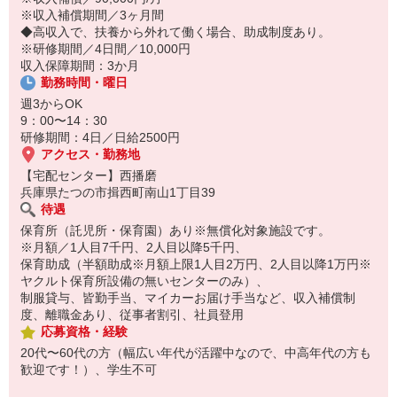
14:30お仕事修了
※収入補償期間／3ヶ月間
保育所にお子さまを迎えに行って帰宅
◆高収入で、扶養から外れて働く場合、助成制度あり。
※研修期間／4日間／10,000円
☆ココがPoint☆
収入保障期間：3か月
・職場の近くに保育所（保育園、幼稚園、託児所）があるから、送
勤務時間・曜日
り迎えの時間の心配がいりません！
・保育料補助制度があります！
週3からOK
・家事・夕食の支度なども余裕をもってできます！
9：00〜14：30
研修期間：4日／日給2500円
アクセス・勤務地
【宅配センター】西播磨
兵庫県たつの市揖西町南山1丁目39
待遇
保育所（託児所・保育園）あり※無償化対象施設です。
※月額／1人目7千円、2人目以降5千円、
保育助成（半額助成※月額上限1人目2万円、2人目以降1万円※
ヤクルト保育所設備の無いセンターのみ）、
制服貸与、皆勤手当、マイカーお届け手当など、収入補償制
度、離職金あり、従事者割引、社員登用
応募資格・経験
20代〜60代の方（幅広い年代が活躍中なので、中高年代の方も
歓迎です！）、学生不可