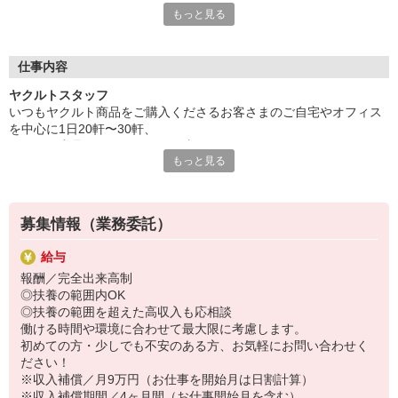
もっと見る
▽ヤクルト保育所とは▽
宅配センターに併設された保育所です。
（または近くに設置しています）
仕事内容
送り迎えの時間短縮もできてとっても便利！
ヤクルトスタッフ
家計にやさしい保育料も、嬉しいポイント♪
いつもヤクルト商品をご購入くださるお客さまのご自宅やオフィス
頑張った分がきちんと収入につながるシステムがあります。
を中心に1日20軒〜30軒、
ヤクルト商品をお届けするお仕事です。
少人数保育のため、大切なお子さまひとりひとりに、
もっと見る
商品を通じてお客さまとふれあう楽しさ、健康的な生活にお役立ち
きめ細かい対応をいたします。
できる喜び。
日々子どもの成長を近くで感じ、
ヤクルトスタッフのお仕事は、たくさんのヤリガイにあふれていま
ママもお子さまも安心できる環境です！
す！
募集情報（業務委託）
〜ヤクルトスタッフの1日〜
給与
2児の母として仕事と家庭の両立をしているHさん。
報酬／完全出来高制
実際のワークスタイルを、一例としてご紹介いたします！
◎扶養の範囲内OK
※時間は地域によって異なります。
◎扶養の範囲を超えた高収入も応相談
8:10 保育所にお子さまをお預け
働ける時間や環境に合わせて最大限に考慮します。
8:20 宅配センターに到着、お届けの準備
初めての方・少しでも不安のある方、お気軽にお問い合わせく
8:30 朝礼が終わったら出発
ださい！
13:00 お届け修了、翌日準備、集計作業
※収入補償／月9万円（お仕事を開始月は日割計算）
14:30お仕事修了
※収入補償期間／4ヶ月間（お仕事開始月を含む）