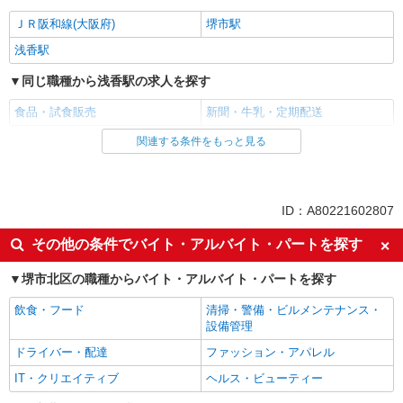
ＪＲ阪和線(大阪府)
堺市駅
浅香駅
同じ職種から浅香駅の求人を探す
食品・試食販売
新聞・牛乳・定期配送
関連する条件をもっと見る
同じ雇用形態から浅香駅の求人を探す
業務委託
同じ特徴から浅香駅の求人を探す
ID：A80221602807
未経験歓迎
ミドル（40代～）活躍中
その他の条件でバイト・アルバイト・パートを探す
エルダー（50代～）活躍中
シニア（60代～）活躍中
堺市北区の職種からバイト・アルバイト・パートを探す
土日祝休み
上場企業・上場企業のグループ会
社
飲食・フード
清掃・警備・ビルメンテナンス・
設備管理
扶養内勤務OK
社員登用あり
ドライバー・配達
ファッション・アパレル
同じ職種から求人を探す
IT・クリエイティブ
ヘルス・ビューティー
販売・接客サービス