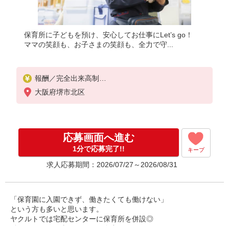
保育所に子どもを預け、安心してお仕事にLet’s go！
ママの笑顔も、お子さまの笑顔も、全力で守...
報酬／完全出来高制
◎扶養の範囲内OK
大阪府堺市北区
◎扶養の範囲を超えた高収入も応相談
働ける時間や環境に合わせて最大限に考慮します。
初めての方・少しでも不安のある方、お気軽にお問
い合わせください！
応募画面へ進む
※収入補償／月9万円（お仕事を開始月は日割計算）
※収入補償期間／4ヶ月間（お仕事開始月を含む）
1分で応募完了!!
キープ
求人応募期間：2026/07/27～2026/08/31
収入保障期間：4か月
「保育園に入園できず、働きたくても働けない」
という方も多いと思います。
ヤクルトでは宅配センターに保育所を併設◎
働くママのお仕事スタートを全力サポートいたします♪