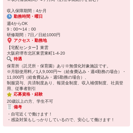
保育所にお子さまを迎えに行って帰宅
収入保障期間：4か月
☆ココがPoint☆
勤務時間・曜日
・職場の近くに保育所（保育園、幼稚園、託児所）があるから、送
り迎えの時間の心配がいりません！
週4からOK
・家事・夕食の支度なども余裕をもってできます！
9：00〜14：00
研修期間：7日／日給1000円
アクセス・勤務地
【宅配センター】東雲
大阪府堺市北区東雲東町1-4-20
待遇
保育所（託児所・保育園）あり※無償化対象施設です。
※月額使用料／1人9,000円〜（給食費込み・週4勤務の場合）・
11,000円（給食費込み・週5勤務の場合）、
制服貸与、共済制度あり、報奨金制度、収入補償制度、社員登
用、従事者割引
応募資格・経験
20歳以上の方、学生不可
備考
・自宅近くで働けます！
・感染対策もしっかりしているので、安心して働けます！