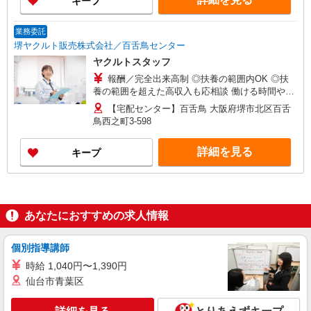
キープ
開始月を含む） 収入保障期間：4か月
業務委託
堺ヤクルト販売株式会社／百舌鳥センター
ヤクルトスタッフ
報酬／完全出来高制 ◎扶養の範囲内OK ◎扶
養の範囲を超えた高収入も応相談 働ける時間や環
境に合わせて最大限に考慮します。 初めての方・
【宅配センター】百舌鳥 大阪府堺市北区百舌
少しでも不安のある方、お気軽にお問い合わせく
鳥西之町3-598
ださい！ ※収入補償／月9万円（お仕事を開始月
は日割計算） ※収入補償期間／4ヶ月間（お仕事
詳細を見る
キープ
開始月を含む） 収入保障期間：4か月
あなたにおすすめの求人情報
個別指導講師
時給 1,040円〜1,390円
仙台市青葉区