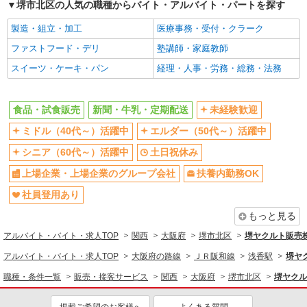
堺市北区の人気の職種からバイト・アルバイト・パートを探す
食品・試食販売
製造・組立・加工
医療事務・受付・クラーク
ドライバー・配達
ファストフード・デリ
塾講師・家庭教師
同じ特徴から求人を探す
スイーツ・ケーキ・パン
経理・人事・労務・総務・法務
未経験歓迎
ミドル（40代～）活躍中
土日祝休み
上場企業・上場企業のグループ会
食品・試食販売
新聞・牛乳・定期配送
未経験歓迎
社
ミドル（40代～）活躍中
エルダー（50代～）活躍中
扶養内勤務OK
社員登用あり
シニア（60代～）活躍中
土日祝休み
上場企業・上場企業のグループ会社
扶養内勤務OK
社員登用あり
もっと見る
アルバイト・バイト・求人TOP
関西
大阪府
堺市北区
堺ヤクルト販売
アルバイト・バイト・求人TOP
大阪府の路線
ＪＲ阪和線
浅香駅
堺ヤ
職種・条件一覧
販売・接客サービス
関西
大阪府
堺市北区
堺ヤクル