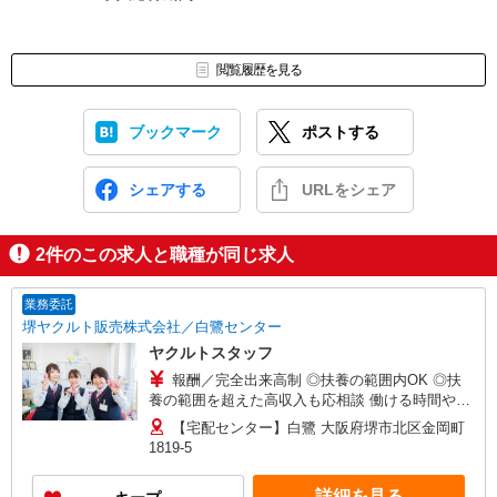
閲覧履歴を見る
ブックマーク
ポストする
シェアする
URLをシェア
2
件のこの求人と職種が同じ求人
業務委託
堺ヤクルト販売株式会社／白鷺センター
ヤクルトスタッフ
報酬／完全出来高制 ◎扶養の範囲内OK ◎扶
養の範囲を超えた高収入も応相談 働ける時間や環
境に合わせて最大限に考慮します。 初めての方・
【宅配センター】白鷺 大阪府堺市北区金岡町
少しでも不安のある方、お気軽にお問い合わせく
1819-5
ださい！ ※収入補償／月9万円（お仕事を開始月
は日割計算） ※収入補償期間／4ヶ月間（お仕事
詳細を見る