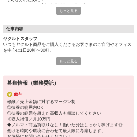
ヤクルトでは≪保育料助成制度≫を取り入れ、
もっと見る
一般の保育園に子どもを預けている方をバックアップ◎
頑張って働いた収入の中から、
少しでも家計の足しに、ママのお小遣いに♪ を応援します！
仕事内容
◆家庭と両立可能な短時間勤務
ヤクルトスタッフ
◆急なお休みにもスタッフ同士で快くフォロー
いつもヤクルト商品をご購入くださるお客さまのご自宅やオフィス
を中心に1日20軒〜30軒、
など、働くママの多いヤクルトならではの
ヤクルト商品をお届けするお仕事です。
充実した環境を整え、
もっと見る
商品を通じてお客さまとふれあう楽しさ、健康的な生活にお役立ち
仕事×育児のお悩みをスッキリ解決に導きます☆
できる喜び。
ヤクルトスタッフのお仕事は、たくさんのヤリガイにあふれていま
す！
募集情報（業務委託）
〜ヤクルトスタッフの1日〜
給与
2児の母として仕事と家庭の両立をしているHさん。
報酬／売上金額に対するマージン制
実際のワークスタイルを、一例としてご紹介いたします！
◎扶養の範囲内OK
※時間は地域によって異なります。
◎扶養の範囲を超えた高収入も相談してください
8:20 宅配センターに到着、お届けの準備
※収入補償／月10万円
8:30 朝礼が終わったら出発
◆ノルマ・商品買取りなし！働いた分はしっかり稼げます◎
13:00 お届け修了、翌日準備、集計作業
働ける時間や環境に合わせて最大限に考慮します、
14:30お仕事修了
お気軽にお問い合わせください！