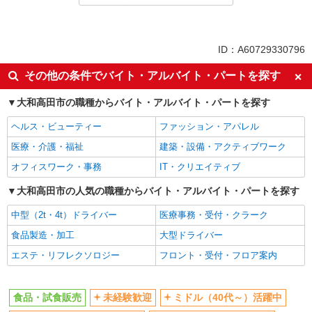
業務委託
同じ特徴から高田(奈良)駅の求人を探す
ID：A60729330796
未経験歓迎
ミドル（40代～）活躍中
その他の条件でバイト・アルバイト・パートを探す
エルダー（50代～）活躍中
シニア（60代～）活躍中
大和高田市の職種からバイト・アルバイト・パートを探す
土日祝休み
週2～3日勤務OK
ヘルス・ビューティー
ファッション・アパレル
上場企業・上場企業のグループ会
車通勤OK
社
医療・介護・福祉
建築・設備・アクティブワーク
バイク通勤OK
扶養内勤務OK
オフィスワーク・事務
IT・クリエイティブ
交通費支給
社員登用あり
大和高田市の人気の職種からバイト・アルバイト・パートを探す
同じ職種から求人を探す
中型（2t・4t）ドライバー
医療事務・受付・クラーク
販売・接客サービス
食品製造・加工
大型ドライバー
食品・試食販売
エステ・リフレクソロジー
フロント・受付・フロア案内
同じ特徴から求人を探す
食品・試食販売
未経験歓迎
ミドル（40代～）活躍中
未経験歓迎
ミドル（40代～）活躍中