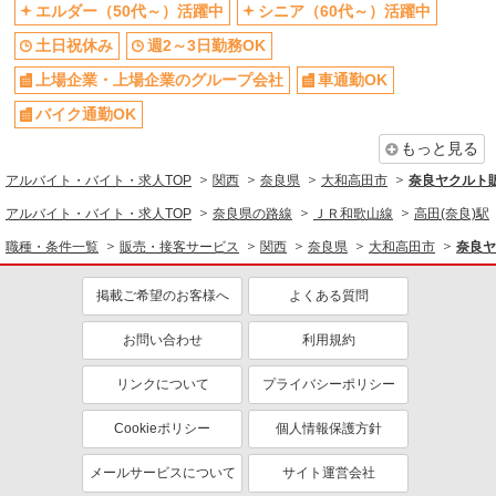
エルダー（50代～）活躍中
シニア（60代～）活躍中
土日祝休み
週2～3日勤務OK
土日祝休み
週2～3日勤務OK
上場企業・上場企業のグループ会
車通勤OK
社
上場企業・上場企業のグループ会社
車通勤OK
扶養内勤務OK
交通費支給
バイク通勤OK
社員登用あり
もっと見る
アルバイト・バイト・求人TOP
関西
奈良県
大和高田市
奈良ヤクルト
アルバイト・バイト・求人TOP
奈良県の路線
ＪＲ和歌山線
高田(奈良)駅
職種・条件一覧
販売・接客サービス
関西
奈良県
大和高田市
奈良ヤ
掲載ご希望のお客様へ
よくある質問
お問い合わせ
利用規約
リンクについて
プライバシーポリシー
Cookieポリシー
個人情報保護方針
メールサービスについて
サイト運営会社