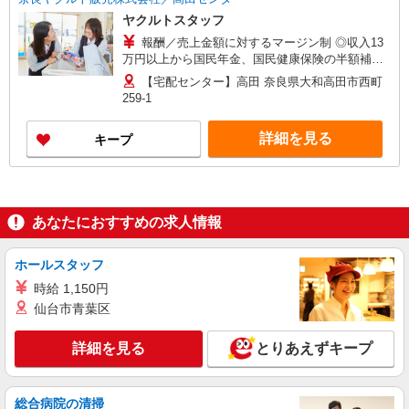
ヤクルトスタッフ
報酬／売上金額に対するマージン制 ◎収入13
万円以上から国民年金、国民健康保険の半額補助
制度有 働ける時間や環境に合わせて最大限に考慮
【宅配センター】高田 奈良県大和高田市西町
します、 お気軽にお問い合わせください！ ※収入
259-1
補償／月10万円 ◆ノルマ・商品買取りなし！働い
た分はしっかり稼げます◎
詳細を見る
キープ
あなたにおすすめの求人情報
ホールスタッフ
時給 1,150円
仙台市青葉区
詳細を見る
とりあえずキープ
総合病院の清掃