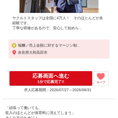
ヤクルトスタッフは全国に4万人！ そのほとんどが未
経験です。
丁寧な研修があるので、安心して始めら...
報酬／売上金額に対するマージン制
◎扶養の範囲内OK
奈良県大和高田市
◎扶養の範囲を超えた高収入も相談してください
※収入補償／月10万円
◆ノルマ・商品買取りなし！働いた分はしっかり稼
げます◎
応募画面へ進む
働ける時間や環境に合わせて最大限に考慮します、
お気軽にお問い合わせください！
1分で応募完了!!
キープ
収入保障期間：3か月
求人応募期間：2026/07/27～2026/08/31
「頑張って働いても、
収入のほとんどが保育料に消えてしまう」
そんな方のために！