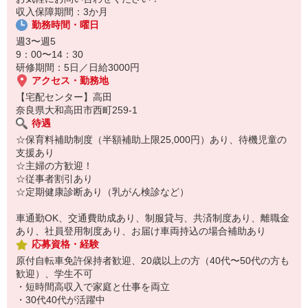
収入保障期間：3か月
☆ココがPoint☆
勤務時間・曜日
・保育料補助制度があります！
・家事・夕食の支度なども余裕をもってできます！
週3〜週5
9：00〜14：30
研修期間：5日／日給3000円
アクセス・勤務地
【宅配センター】高田
奈良県大和高田市西町259-1
待遇
☆保育料補助制度（半額補助上限25,000円）あり、待機児童の
支援あり
☆主婦の方歓迎！
☆従事者割引あり
☆定期健康診断あり（乳がん検診など）
車通勤OK、交通費助成あり、制服貸与、共済制度あり、離職金
あり、社員登用制度あり、お届け車両持込の場合補助あり
応募資格・経験
原付自転車免許保持者歓迎、20歳以上の方（40代〜50代の方も
歓迎）、学生不可
・短時間高収入で家庭と仕事を両立
・30代40代が活躍中