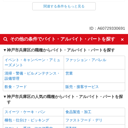
関連する条件をもっと見る
同じ雇用形態から兵庫駅の求人を探す
業務委託
同じ特徴から兵庫駅の求人を探す
ID：A60729330691
未経験歓迎
ミドル（40代～）活躍中
その他の条件でバイト・アルバイト・パートを探す
エルダー（50代～）活躍中
シニア（60代～）活躍中
神戸市兵庫区の職種からバイト・アルバイト・パートを探す
ボーナス・賞与あり
昇給あり
イベント・キャンペーン・アミュ
ファッション・アパレル
土日祝休み
上場企業・上場企業のグループ会
ーズメント
社
清掃・警備・ビルメンテナンス・
営業
扶養内勤務OK
社員登用あり
設備管理
同じ職種から求人を探す
飲食・フード
販売・接客サービス
販売・接客サービス
神戸市兵庫区の人気の職種からバイト・アルバイト・パートを探
す
食品・試食販売
スイーツ・ケーキ・パン
食品製造・加工
同じ特徴から求人を探す
梱包・仕分け・ピッキング
ファストフード・デリ
未経験歓迎
ミドル（40代～）活躍中