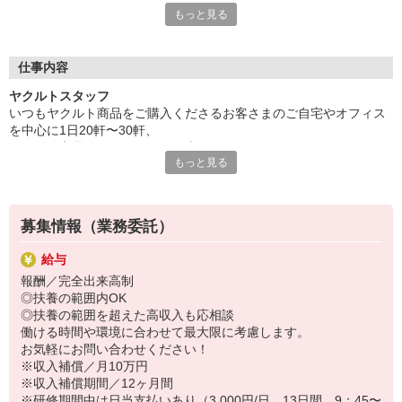
もっと見る
≪保育所完備＆家計にやさしい保育料≫のヤクルトなら、
そんなお悩みもスッキリ解消できますよ☆
保育所は宅配センター内または近くにあるので、
仕事内容
毎日の送り迎えもとってもラクラク。
ヤクルトスタッフ
1日の仕事も自分のペースで働けるから、
いつもヤクルト商品をご購入くださるお客さまのご自宅やオフィス
時間を効率的に節約できます。
を中心に1日20軒〜30軒、
家事や育児にもたっぷり時間をかけられます。
ヤクルト商品をお届けするお仕事です。
何よりママのすぐそばで過ごせる環境が、
もっと見る
商品を通じてお客さまとふれあう楽しさ、健康的な生活にお役立ち
お子様の安心感につながるはず。
できる喜び。
親子揃って笑顔で過ごせる、充実した毎日をお約束します。
ヤクルトスタッフのお仕事は、たくさんのヤリガイにあふれていま
す！
募集情報（業務委託）
〜ヤクルトスタッフの1日〜
給与
2児の母として仕事と家庭の両立をしているHさん。
報酬／完全出来高制
実際のワークスタイルを、一例としてご紹介いたします！
◎扶養の範囲内OK
※時間は地域によって異なります。
◎扶養の範囲を超えた高収入も応相談
8:10 保育所にお子さまをお預け
働ける時間や環境に合わせて最大限に考慮します。
8:20 宅配センターに到着、お届けの準備
お気軽にお問い合わせください！
8:30 朝礼が終わったら出発
※収入補償／月10万円
13:00 お届け修了、翌日準備、集計作業
※収入補償期間／12ヶ月間
14:30お仕事修了
※研修期間中は日当支払いあり（3,000円/日、13日間、9：45〜