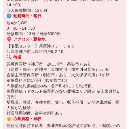
保育所にお子さまを迎えに行って帰宅
14：00）
収入保障期間：12か月
☆ココがPoint☆
勤務時間・曜日
・職場の近くに保育所（保育園、幼稚園、託児所）があるから、送
り迎えの時間の心配がいりません！
週4からOK
・家事・夕食の支度なども余裕をもってできます！
8：30〜14：30
研修期間：13日／日給3000円
アクセス・勤務地
【宅配センター】兵庫津ステーション
兵庫県神戸市兵庫区切戸町2-10
待遇
認可保育所（神戸市・加古川市・高砂市）あり
（須磨・舞子・西神戸・東加古川・加古川保育所）5か所
企業主導型保育所（明石市）あり（大久保保育所）1か所
※保育料月額1万円（給食費含む）
※無償化対象施設の為、各市町村により助成有。
保育助成（ヤクルト保育所がない北播エリア限定 ※上限月額1
万円）
離職金、共済、各種表彰、賞与、収入補償、定期健康診断、婦
人科がん検診
社員登用制度、従事者割引あり
応募資格・経験
原付免許保持者歓迎、普通自動車免許保持者歓迎、20歳以上の