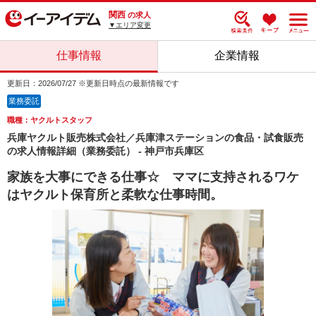
関西
の求人
▼エリア変更
仕事情報
企業情報
更新日：2026/07/27 ※更新日時点の最新情報です
業務委託
職種：ヤクルトスタッフ
兵庫ヤクルト販売株式会社／兵庫津ステーションの食品・試食販売
の求人情報詳細（業務委託） - 神戸市兵庫区
家族を大事にできる仕事☆ ママに支持されるワケ
はヤクルト保育所と柔軟な仕事時間。