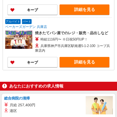
ださい！ ※収入補償／月12万円（地域によって異
なります） ※収入補償期間／3ヶ月間 ◆商品買取
詳細を見る
キープ
りなし！働いた分はしっかり稼げます◎ ※研修期
間／10日間／16000円 収入保障期間：3か月
アルバイト
パート
ベーカーズガーデン 兵庫店
焼きたてパン屋でのレジ・販売・品出しなど
時給1116円〜 ※日祝50円UP！
兵庫県神戸市兵庫区駅南通5-1-2-100 コープ兵
庫店内
詳細を見る
キープ
あなたにおすすめの求人情報
総合病院の清掃
月給 257,400円
港区