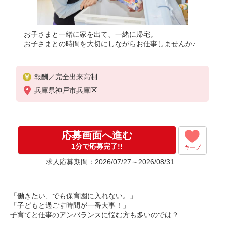
お子さまと一緒に家を出て、一緒に帰宅。
お子さまとの時間を大切にしながらお仕事しませんか♪
報酬／完全出来高制
◎扶養の範囲内OK
兵庫県神戸市兵庫区
◎扶養の範囲を超えた高収入も応相談
働ける時間や環境に合わせて最大限に考慮します。
お気軽にお問い合わせください！
※収入補償／月10万円
応募画面へ進む
※収入補償期間／12ヶ月間
※研修期間中は日当支払いあり（3,000円/日、13日
1分で応募完了!!
キープ
間、9：45〜14：00）
求人応募期間：2026/07/27～2026/08/31
収入保障期間：12か月
「働きたい、でも保育園に入れない。」
「子どもと過ごす時間が一番大事！」
子育てと仕事のアンバランスに悩む方も多いのでは？