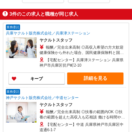
3
件のこの求人と職種が同じ求人
業務委託
兵庫ヤクルト販売株式会社／兵庫津ステーション
ヤクルトスタッフ
報酬／完全出来高制 ◎高収入希望の方大歓迎
健康保険から外れた場合、国民健康保険料と国民
年金料の一部を助成。 お気軽にお問い合わせくだ
【宅配センター】兵庫津ステーション 兵庫県
さい！ ※収入補償／月額130,000円 ※収入補償期
神戸市兵庫区切戸町2-10
間／12ヶ月間 研修（13日間）終了後日当あり ◆
商品買取りなし！働いた分はしっかり稼げます◎
詳細を見る
キープ
業務委託
神戸ヤクルト販売株式会社／中道センター
ヤクルトスタッフ
報酬／完全出来高制 ◎扶養の範囲内OK ◎扶
養の範囲を超えた高収入も応相談 働ける時間や環
境に合わせて最大限に考慮します。 初めての方・
【宅配センター】中道 兵庫県神戸市兵庫区中
少しでも不安のある方、お気軽にお問い合わせく
道通6-1-7