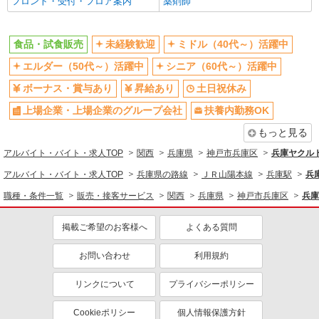
フロント・受付・フロア案内
薬剤師
ボーナス・賞与あり
土日祝休み
上場企業・上場企業のグループ会
扶養内勤務OK
社
食品・試食販売
未経験歓迎
ミドル（40代～）活躍中
社員登用あり
エルダー（50代～）活躍中
シニア（60代～）活躍中
ボーナス・賞与あり
昇給あり
土日祝休み
上場企業・上場企業のグループ会社
扶養内勤務OK
もっと見る
アルバイト・バイト・求人TOP
関西
兵庫県
神戸市兵庫区
兵庫ヤクル
アルバイト・バイト・求人TOP
兵庫県の路線
ＪＲ山陽本線
兵庫駅
兵
職種・条件一覧
販売・接客サービス
関西
兵庫県
神戸市兵庫区
兵庫
掲載ご希望のお客様へ
よくある質問
お問い合わせ
利用規約
リンクについて
プライバシーポリシー
Cookieポリシー
個人情報保護方針