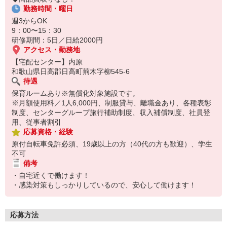
保育所にお子さまを迎えに行って帰宅
勤務時間・曜日
☆ココがPoint☆
週3からOK
・職場の近くに保育所（保育園、幼稚園、託児所）があるから、送
9：00〜15：30
り迎えの時間の心配がいりません！
研修期間：5日／日給2000円
・家事・夕食の支度なども余裕をもってできます！
アクセス・勤務地
【宅配センター】内原
和歌山県日高郡日高町荊木字柳545-6
待遇
保育ルームあり※無償化対象施設です。
※月額使用料／1人6,000円、制服貸与、離職金あり、各種表彰
制度、センターグループ旅行補助制度、収入補償制度、社員登
用、従事者割引
応募資格・経験
原付自転車免許必須、19歳以上の方（40代の方も歓迎）、学生
不可
備考
・自宅近くで働けます！
・感染対策もしっかりしているので、安心して働けます！
応募方法