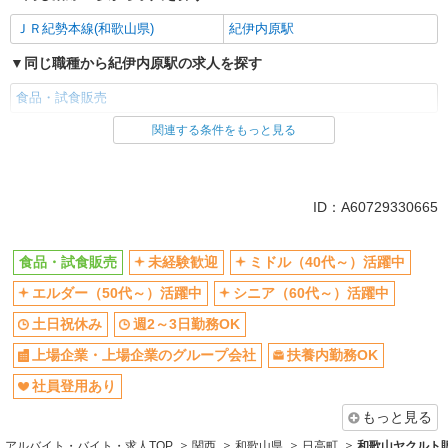
ＪＲ紀勢本線(和歌山県)
紀伊内原駅
同じ職種から紀伊内原駅の求人を探す
食品・試食販売
関連する条件をもっと見る
同じ雇用形態から紀伊内原駅の求人を探す
業務委託
同じ特徴から紀伊内原駅の求人を探す
ID：A60729330665
未経験歓迎
ミドル（40代～）活躍中
食品・試食販売
未経験歓迎
ミドル（40代～）活躍中
エルダー（50代～）活躍中
シニア（60代～）活躍中
エルダー（50代～）活躍中
シニア（60代～）活躍中
土日祝休み
週2～3日勤務OK
上場企業・上場企業のグループ会
扶養内勤務OK
土日祝休み
週2～3日勤務OK
社
上場企業・上場企業のグループ会社
扶養内勤務OK
社員登用あり
社員登用あり
同じ職種から求人を探す
もっと見る
販売・接客サービス
アルバイト・バイト・求人TOP
関西
和歌山県
日高町
和歌山ヤクルト