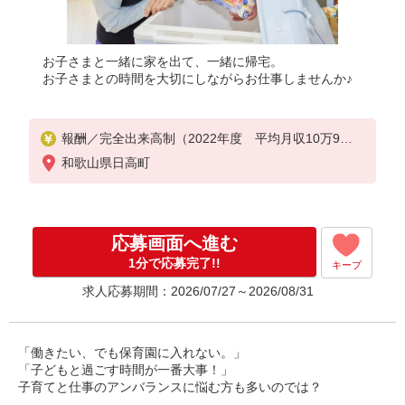
お子さまと一緒に家を出て、一緒に帰宅。
お子さまとの時間を大切にしながらお仕事しませんか♪
報酬／完全出来高制（2022年度 平均月収10万9千
円）
和歌山県日高町
◎扶養の範囲内OK
◎扶養の範囲を超えた高収入も応相談
お気軽にお問い合わせください！
※収入補償／1日5000円×勤務日数（上限10万円／月
応募画面へ進む
）
※収入補償期間／6ヶ月間
1分で応募完了!!
キープ
※研修手当あり（2,000円/日×5日間）
求人応募期間：2026/07/27～2026/08/31
◆商品買取りなし！
「働きたい、でも保育園に入れない。」
「子どもと過ごす時間が一番大事！」
子育てと仕事のアンバランスに悩む方も多いのでは？