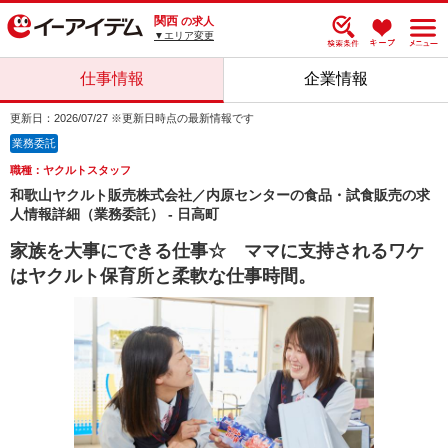
関西
の求人
▼エリア変更
仕事情報
企業情報
更新日：2026/07/27 ※更新日時点の最新情報です
業務委託
職種：ヤクルトスタッフ
和歌山ヤクルト販売株式会社／内原センターの食品・試食販売の求
人情報詳細（業務委託） - 日高町
家族を大事にできる仕事☆ ママに支持されるワケ
はヤクルト保育所と柔軟な仕事時間。