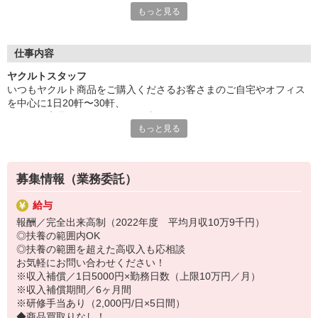
もっと見る
≪保育所完備＆家計にやさしい保育料≫のヤクルトなら、
そんなお悩みもスッキリ解消できますよ☆
保育所は宅配センター内または近くにあるので、
仕事内容
毎日の送り迎えもとってもラクラク。
ヤクルトスタッフ
1日の仕事も自分のペースで働けるから、
いつもヤクルト商品をご購入くださるお客さまのご自宅やオフィス
時間を効率的に節約できます。
を中心に1日20軒〜30軒、
家事や育児にもたっぷり時間をかけられます。
ヤクルト商品をお届けするお仕事です。
何よりママのすぐそばで過ごせる環境が、
もっと見る
商品を通じてお客さまとふれあう楽しさ、健康的な生活にお役立ち
お子様の安心感につながるはず。
できる喜び。
親子揃って笑顔で過ごせる、充実した毎日をお約束します。
ヤクルトスタッフのお仕事は、たくさんのヤリガイにあふれていま
す！
募集情報（業務委託）
〜ヤクルトスタッフの1日〜
給与
2児の母として仕事と家庭の両立をしているHさん。
報酬／完全出来高制（2022年度 平均月収10万9千円）
実際のワークスタイルを、一例としてご紹介いたします！
◎扶養の範囲内OK
※時間は地域によって異なります。
◎扶養の範囲を超えた高収入も応相談
8:10 保育所にお子さまをお預け
お気軽にお問い合わせください！
8:20 宅配センターに到着、お届けの準備
※収入補償／1日5000円×勤務日数（上限10万円／月）
8:30 朝礼が終わったら出発
※収入補償期間／6ヶ月間
13:00 お届け修了、翌日準備、集計作業
※研修手当あり（2,000円/日×5日間）
14:30お仕事修了
◆商品買取りなし！