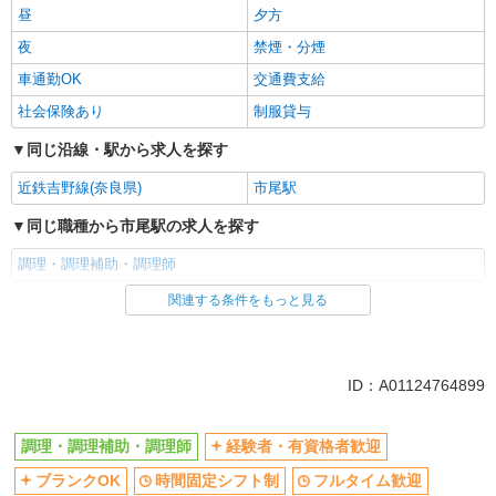
昼
夕方
夜
禁煙・分煙
車通勤OK
交通費支給
社会保険あり
制服貸与
同じ沿線・駅から求人を探す
近鉄吉野線(奈良県)
市尾駅
同じ職種から市尾駅の求人を探す
調理・調理補助・調理師
関連する条件をもっと見る
同じ雇用形態から市尾駅の求人を探す
正社員
同じ特徴から市尾駅の求人を探す
ID：A01124764899
経験者・有資格者歓迎
ブランクOK
調理・調理補助・調理師
経験者・有資格者歓迎
時間固定シフト制
フルタイム歓迎
ブランクOK
時間固定シフト制
フルタイム歓迎
早朝
朝