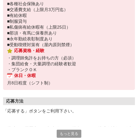
■各種社会保険あり
■交通費支給（上限月3万円迄）
■有給休暇
■制服貸与
■私傷病有給休暇有（上限25日）
■那須・有馬に保養所あり
■永年勤続表彰制度あり
■受動喫煙対策有（屋内原則禁煙）
応募資格・経験
・調理師免許をお持ちの方（必須）
・集団給食・大量調理の経験者歓迎
・ブランクＯＫ
休日・休暇
月8日程度（シフト制）
応募方法
「応募する」ボタンをご利用下さい。
面接時には履歴書（写真貼付）をご持参下さい。株式会社魚国総本
もっと見る
社 大阪本部 〔507〕