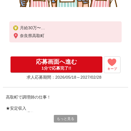
月給30万〜
※試用期間あり（入社日から2ヶ月経過後の月末まで
奈良県高取町
）
※※経験能力により決定します
応募画面へ進む
1分で応募完了!!
キープ
求人応募期間：2026/05/18～2027/02/28
高取町で調理師の仕事！
★安定収入
★マイカー通勤可
もっと見る
★ブランクのある方も安心♪お持ちの資格を活かしてみません
か？