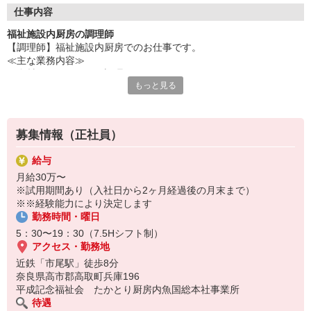
仕事内容
■『美味しい♪』の声がウレシイ！
福祉施設内厨房の調理師
■スキルアップへのサポートも万全！
【調理師】福祉施設内厨房でのお仕事です。
■働きながら“食”の知識を深めましょう！
≪主な業務内容≫
・食材の下ごしらえ・調理
大阪を拠点に、全国の学校・病院・福祉施設・企業向け産業給食
もっと見る
・料理の盛付・提供
まで手がける魚国総本社
・食器や調理器具の洗浄
100年以上の歴史と全国ネットワークで、安心して長く働ける環
・厨房の管理・衛生管理 など
境です♪
募集情報（正社員）
調理業務全般をお任せします。
◆迷っているアナタ、まずはお気軽にご応募を！◆
給与
月給30万〜
※試用期間あり（入社日から2ヶ月経過後の月末まで）
※※経験能力により決定します
勤務時間・曜日
5：30〜19：30（7.5Hシフト制）
アクセス・勤務地
近鉄「市尾駅」徒歩8分
奈良県高市郡高取町兵庫196
平成記念福祉会 たかとり厨房内魚国総本社事業所
待遇