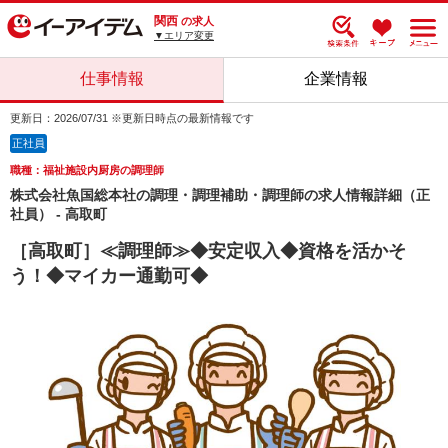
関西
の求人
▼エリア変更
仕事情報
企業情報
更新日：2026/07/31 ※更新日時点の最新情報です
正社員
職種：福祉施設内厨房の調理師
株式会社魚国総本社の調理・調理補助・調理師の求人情報詳細（正
社員） - 高取町
［高取町］≪調理師≫◆安定収入◆資格を活かそ
う！◆マイカー通勤可◆