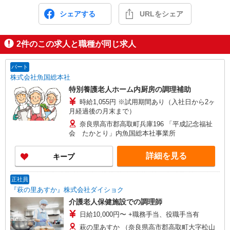
シェアする
URLをシェア
2
件のこの求人と職種が同じ求人
パート
株式会社魚国総本社
特別養護老人ホーム内厨房の調理補助
時給1,055円 ※試用期間あり（入社日から2ヶ
月経過後の月末まで）
奈良県高市郡高取町兵庫196 「平成記念福祉
会 たかとり」内魚国総本社事業所
詳細を見る
キープ
正社員
『萩の里あすか』株式会社ダイショク
介護老人保健施設での調理師
日給10,000円〜 +職務手当、役職手当有
萩の里あすか （奈良県高市郡高取町大字松山