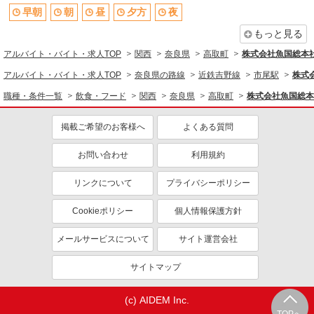
昼
夕方
早朝
朝
昼
夕方
夜
夜
禁煙・分煙
もっと見る
車通勤OK
交通費支給
アルバイト・バイト・求人TOP
関西
奈良県
高取町
株式会社魚国総本
社会保険あり
制服貸与
アルバイト・バイト・求人TOP
奈良県の路線
近鉄吉野線
市尾駅
株式
同じ職種から求人を探す
職種・条件一覧
飲食・フード
関西
奈良県
高取町
株式会社魚国総本
飲食・フード
掲載ご希望のお客様へ
よくある質問
調理・調理補助・調理師
お問い合わせ
利用規約
同じ特徴から求人を探す
リンクについて
プライバシーポリシー
車通勤OK
交通費支給
社会保険あり
Cookieポリシー
個人情報保護方針
メールサービスについて
サイト運営会社
サイトマップ
(c) AIDEM Inc.