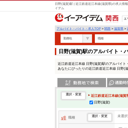
日野(滋賀)駅 | 近江鉄道近江本線(滋賀県)の求人
イデム
エ
関西
アルバイト・バイト・求人TOP
>
関西
>
滋賀県
>
勤務地
職種
日野(滋賀)駅のアルバイト・
近江鉄道近江本線 日野(滋賀)駅のアルバイ
あなたにぴったりの近江鉄道近江本線 日野(
勤務地で検索
通勤時間・区
選択・変更
近江鉄道近江本線(滋賀県
日野(滋賀)
未選択
選択・変更
職種