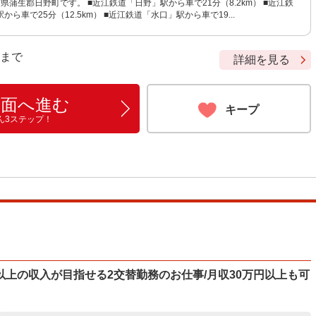
県蒲生郡日野町です。 ■近江鉄道「日野」駅から車で21分（8.2km） ■近江鉄
ら車で25分（12.5km） ■近江鉄道「水口」駅から車で19...
9 まで
詳細を見る
画面へ進む
キープ
ん3ステップ！
上の収入が目指せる2交替勤務のお仕事/月収30万円以上も可