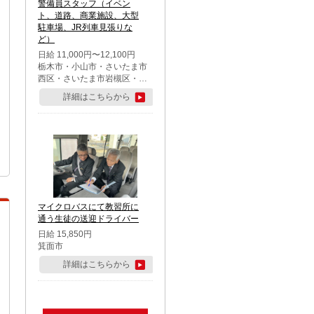
警備員スタッフ（イベン
ト、道路、商業施設、大型
駐車場、JR列車見張りな
ど）
日給 11,000円〜12,100円
栃木市・小山市・さいたま市
西区・さいたま市岩槻区・久
喜市・蓮田市
詳細はこちらから
マイクロバスにて教習所に
通う生徒の送迎ドライバー
日給 15,850円
箕面市
詳細はこちらから