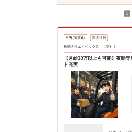
1
日野(滋賀)駅
派遣社員
株式会社エイペックス 【本社】
【月給30万以上も可能】夜勤専
ト充実