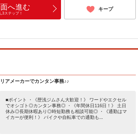
画面へ進む
キープ
ん3ステップ！
リアメーカーでカンタン事務♪♪
■ポイント ・《歴浅ジムさん大歓迎！》 ワードやエクセル
でオシゴト◎カンタン事務◎ ・《年間休日116日！》 土日
休み◎長期休暇あり◎時短勤務も相談可能◎ ・《通勤はマ
イカーが便利！》 バイクや自転車での通勤も...