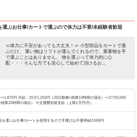
運ぶお仕事/カートで運ぶので体力は不要/未経験者歓迎
≪体力に不安があっても大丈夫！≫ 小型部品をカートで運
ぶだけ。 重い物はリフトが運んでくれるので、重量物を手
で運ぶことはありません。 物を運ぶって体力的に心
配・・・そんな方でも安心して始めて頂けるお...
円〜1,875円 月給：25万1,250円（20日勤務×残業10時間の場合）〜27万0,000
×残業20時間の場合） ※交通費別途支給（上限1万円/月） ...
を運ぶお仕事/カートを使用するので手運びは不要/時給1500円