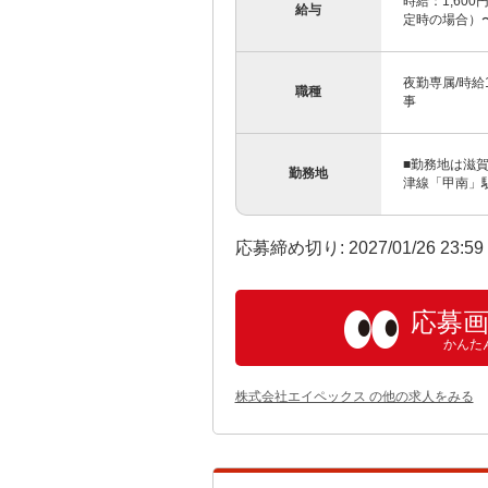
時給：1,600
給与
定時の場合）〜3
夜勤専属/時給
職種
事
■勤務地は滋賀
勤務地
津線「甲南」駅か
応募締め切り: 2027/01/26 23:5
応募
かんた
株式会社エイペックス の他の求人をみる