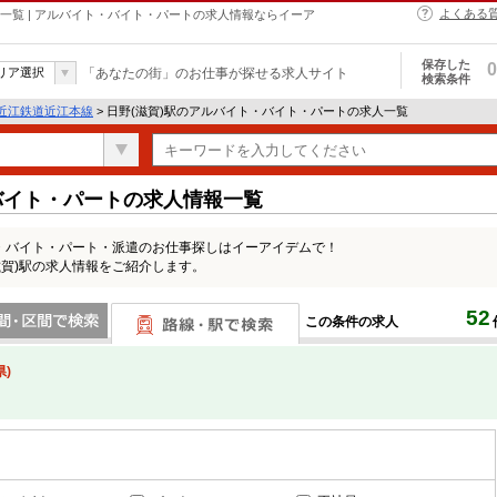
よくある
情報一覧 | アルバイト・バイト・パートの求人情報ならイーア
保存した
0
リア選択
「あなたの街」のお仕事が探せる求人サイト
検索条件
近江鉄道近江本線
> 日野(滋賀)駅のアルバイト・バイト・パートの求人一覧
バイト・パートの求人情報一覧
ト・バイト・パート・派遣のお仕事探しはイーアイデムで！
滋賀)駅の求人情報をご紹介します。
52
この条件の求人
間で検索
路線・駅・駅で検索
)