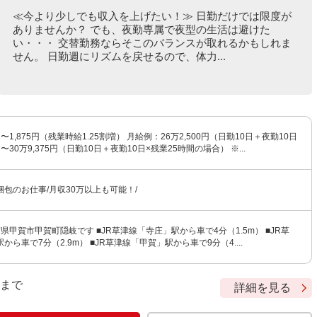
≪今より少しでも収入を上げたい！≫ 日勤だけでは限度が
ありませんか？ でも、夜勤専属で夜型の生活は避けた
い・・・ 交替勤務ならそこのバランスが取れるかもしれま
せん。 日勤週にリズムを戻せるので、体力...
円〜1,875円（残業時給1.25割増） 月給例：26万2,500円（日勤10日＋夜勤10日
30万9,375円（日勤10日＋夜勤10日×残業25時間の場合） ※...
包のお仕事/月収30万以上も可能！/
県甲賀市甲賀町隠岐です ■JR草津線「寺庄」駅から車で4分（1.5m） ■JR草
ら車で7分（2.9m） ■JR草津線「甲賀」駅から車で9分（4....
9 まで
詳細を見る