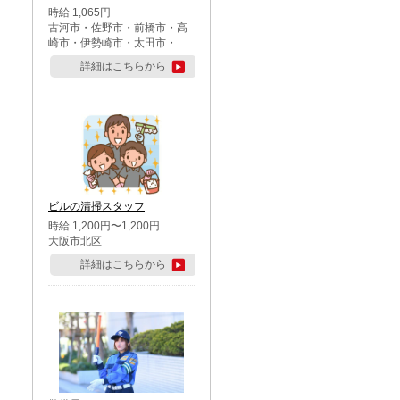
時給 1,065円
古河市・佐野市・前橋市・高
崎市・伊勢崎市・太田市・館
林市・藤岡市・大泉町・さい
詳細はこちらから
たま市北区・川越市・熊谷
市・行田市・秩父市・所沢
市・飯能市・東松山市・坂戸
市・鶴ケ島市・千葉市中央
区・市川市・松戸市・習志野
市・柏市・流山市・八千代
市・足立区・江戸川区・八王
子市・町田市
ビルの清掃スタッフ
時給 1,200円〜1,200円
大阪市北区
詳細はこちらから