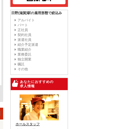
日野(滋賀)駅の雇用形態で絞込み
アルバイト
パート
正社員
契約社員
派遣社員
紹介予定派遣
職業紹介
業務委託
独立開業
嘱託
その他
あなたにおすすめの
求人情報
ホールスタッフ