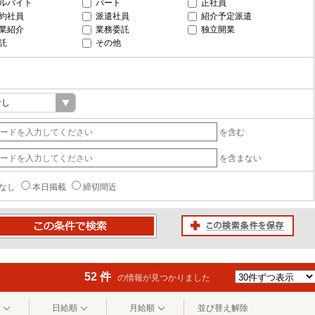
ルバイト
パート
正社員
約社員
派遣社員
紹介予定派遣
業紹介
業務委託
独立開業
託
その他
を含む
を含まない
なし
本日掲載
締切間近
この検索条件を保存
条件で検索
52 件
の情報が見つかりました
日給順
月給順
並び替え解除