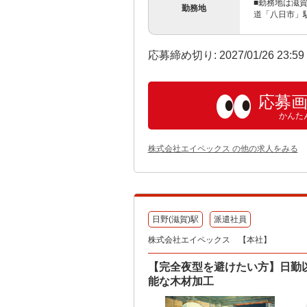
■勤務地は滋賀
勤務地
道「八日市」駅か
応募締め切り: 2027/01/26 23:5
応募
かんた
株式会社エイペックス の他の求人をみる
日野(滋賀)駅
派遣社員
株式会社エイペックス 【本社】
【完全夜型を避けたい方】日勤以
能な木材加工