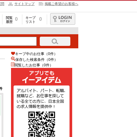
質問
サイトマップ
掲載ご希望のお客様へ
閲覧
キープ
0
0
履歴
リスト
ログイン
キープ中のお仕事（0件）
保存した検索条件（
0
件）
閲覧したお仕事（0件）
件