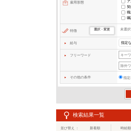
ア
雇用形態
契
職
嘱
未選択
選択・変更
特徴
給与
フリーワード
その他の条件
指定
この
検索結果一覧
並び替え ：
新着順
時給順