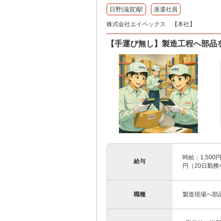
日野(滋賀)駅
派遣社員
株式会社エイペックス 【本社】
【手運び無し】製造工程へ部品を
時給：1,500
給与
円（20日勤務
職種
製造現場へ部品