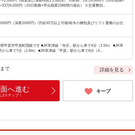
円〜2,000円（残業及び深夜時給1.25割増） 月給例：29万6,000円（20日勤務×
3万6,000円（20日勤務×早出残業20時間の場合） ※交通費別...
1600円（深夜2000円）/月給30万以上可能/材木の梱包及びリフト運搬のお仕
県甲賀市甲賀町隠岐です ■JR草津線「寺庄」駅から車で4分（1.5m） ■JR草
ら車で7分（2.9m） ■JR草津線「甲賀」駅から車で9分（4....
9 まで
詳細を見る
画面へ進む
キープ
ん3ステップ！