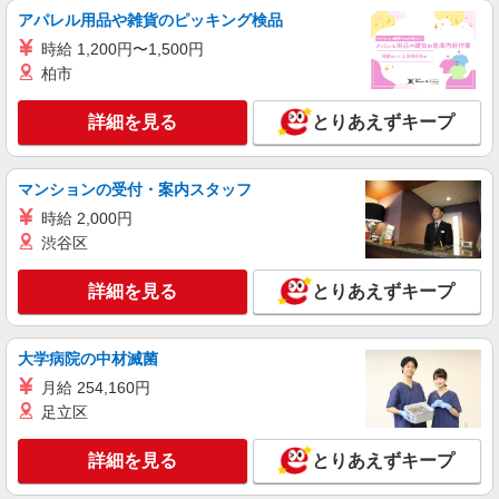
アパレル用品や雑貨のピッキング検品
茨城県土浦市 ＊車・バイク通勤OK
時給 1,200円〜1,500円
柏市
詳細を見る
キープ
詳細を見る
とりあえずキープ
派遣社員
株式会社テクノ・サービス/お仕事No/0889184
梱包作業など
マンションの受付・案内スタッフ
時給1500円交通費全額支給
時給 2,000円
茨城県土浦市 ＊車・バイク通勤OK
渋谷区
詳細を見る
キープ
詳細を見る
とりあえずキープ
派遣社員
株式会社テクノ・サービス/お仕事No/0901090
大学病院の中材滅菌
ピッキング作業
月給 254,160円
時給1250円交通費全額支給
足立区
茨城県土浦市 ＊車・バイク通勤OK
詳細を見る
とりあえずキープ
詳細を見る
キープ