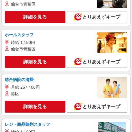
茨城県土浦市
仙台市青葉区
詳細を見る
キープ
詳細を見る
とりあえずキープ
アルバイト
パート
株式会社バイトレ（ADM815367）
ホールスタッフ
【迷ったらコレ】箱に入れるだけ♪モクモク軽
時給 1,150円
作業スタッフ
仙台市青葉区
時給1266円（就業先により異なる）
詳細を見る
茨城県土浦市
とりあえずキープ
詳細を見る
キープ
総合病院の清掃
月給 257,400円
アルバイト
パート
港区
株式会社バイトレ（ADM815651）
コツコツ派歓迎｜見る・分ける・貼るだけ♪倉
詳細を見る
庫内軽作業
とりあえずキープ
時給1300円（就業先により異なる）
茨城県土浦市
レジ・商品陳列スタッフ