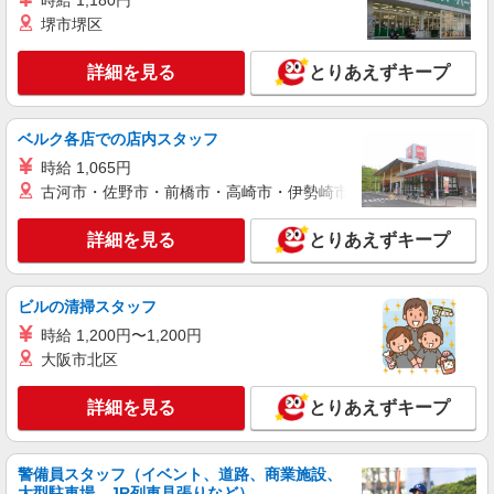
時給 1,180円
詳細を見る
キープ
堺市堺区
アルバイト
パート
詳細を見る
とりあえずキープ
株式会社バイトレ（ADM814569）
未経験9割！説明通りにやるだけのシンプル軽
作業
ベルク各店での店内スタッフ
時給1266円（就業先により異なる）
時給 1,065円
茨城県土浦市
古河市・佐野市・前橋市・高崎市・伊勢崎市・太田市・館林市・
詳細を見る
キープ
詳細を見る
とりあえずキープ
アルバイト
パート
株式会社GFF 北関東工場
ビルの清掃スタッフ
倉庫内作業スタッフ
時給 1,200円〜1,200円
【5時〜22時】時給1200円 【22時〜翌5時】時
大阪市北区
給1500円 ※早朝手当（5：00〜8：00）時給+150
円
茨城県土浦市板谷7-627-17
詳細を見る
とりあえずキープ
詳細を見る
キープ
警備員スタッフ（イベント、道路、商業施設、
大型駐車場、JR列車見張りなど）