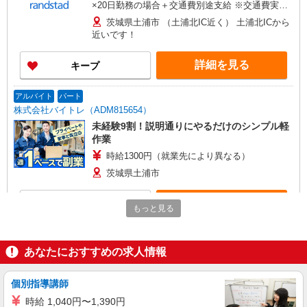
×20日勤務の場合＋交通費別途支給 ※交通費実費
支給／当社規定あり。上限4万円/月※規定あり
茨城県土浦市 （土浦北IC近く） 土浦北ICから
近いです！
詳細を見る
キープ
アルバイト
パート
株式会社バイトレ（ADM815654）
未経験9割！説明通りにやるだけのシンプル軽
作業
時給1300円（就業先により異なる）
茨城県土浦市
詳細を見る
キープ
もっと見る
アルバイト
パート
株式会社バイトレ（ADM814619）
あなたにおすすめの求人情報
コツコツ派歓迎｜見る・分ける・貼るだけ♪倉
庫内軽作業
個別指導講師
時給1266円（就業先により異なる）
時給 1,040円〜1,390円