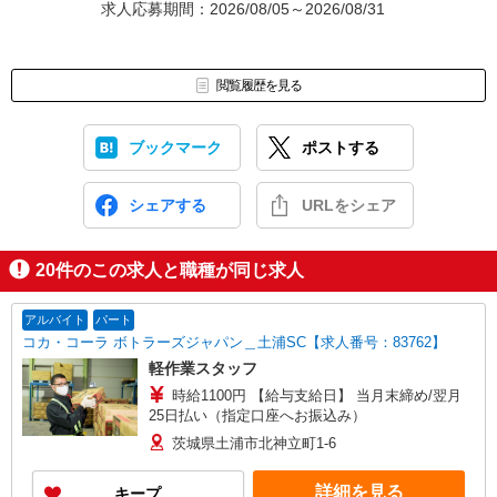
求人応募期間：2026/08/05～2026/08/31
閲覧履歴を見る
ブックマーク
ポストする
シェアする
URLをシェア
20
件のこの求人と職種が同じ求人
アルバイト
パート
コカ・コーラ ボトラーズジャパン＿土浦SC【求人番号：83762】
軽作業スタッフ
時給1100円 【給与支給日】 当月末締め/翌月
25日払い（指定口座へお振込み）
茨城県土浦市北神立町1-6
詳細を見る
キープ