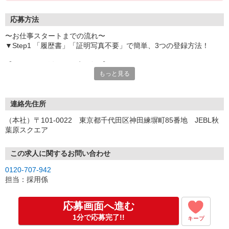
応募方法
〜お仕事スタートまでの流れ〜
▼Step1 「履歴書」「証明写真不要」で簡単、3つの登録方法！
【オンライン登録（目安5分）】
もっと見る
いつでも好きな時間に登録OK
【電話登録（目安20分）】
受付時間/平日9:00〜19:00
連絡先住所
※電話登録の場合、就業前には登録会へお越しください
（本社）〒101-0022 東京都千代田区神田練塀町85番地 JEBL秋
葉原スクエア
【来場登録（目安1時間30分）】
受付時間/平日10:00〜17:00
この求人に関するお問い合わせ
▼Step2 全国にあるお仕事の中から、あなたにピッタリのお仕事を
0120-707-942
ご案内
担当：採用係
▼Step3 就業前に職場見学で気になる事はしっかりチェック！
▼Step4 気に入ったら雇用契約・お仕事スタート
応募画面へ進む
応募⇒最短で2日後からの勤務も可能です！
1分で応募完了!!
キープ