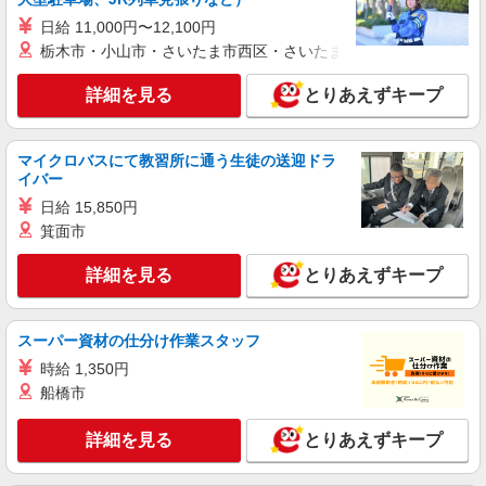
派遣社員
日給 11,000円〜12,100円
株式会社テクノ・サービス/お仕事No/0885938
栃木市・小山市・さいたま市西区・さいたま市岩槻区・久喜市・
部品等のピッキング
時給1250円交通費全額支給
詳細を見る
とりあえずキープ
茨城県土浦市 ＊車・バイク通勤OK
詳細を見る
マイクロバスにて教習所に通う生徒の送迎ドラ
キープ
イバー
日給 15,850円
派遣社員
株式会社綜合キャリアオプション（1314VJ0805G10★31-N-T4）
箕面市
建機部品の玉掛け・梱包・運搬/日払いOK
詳細を見る
とりあえずキープ
時給1,470円 交通費：既定支給
茨城県土浦市
スーパー資材の仕分け作業スタッフ
詳細を見る
キープ
時給 1,350円
船橋市
派遣社員
株式会社テクノ・サービス/お仕事No/0910841
詳細を見る
とりあえずキープ
ピッキング作業
時給1250円交通費全額支給