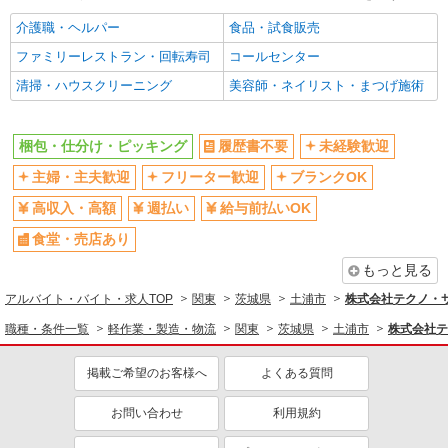
介護職・ヘルパー
食品・試食販売
ファミリーレストラン・回転寿司
コールセンター
清掃・ハウスクリーニング
美容師・ネイリスト・まつげ施術
梱包・仕分け・ピッキング
履歴書不要
未経験歓迎
主婦・主夫歓迎
フリーター歓迎
ブランクOK
高収入・高額
週払い
給与前払いOK
食堂・売店あり
もっと見る
アルバイト・バイト・求人TOP
関東
茨城県
土浦市
株式会社テクノ・サー
職種・条件一覧
軽作業・製造・物流
関東
茨城県
土浦市
株式会社テ
掲載ご希望のお客様へ
よくある質問
お問い合わせ
利用規約