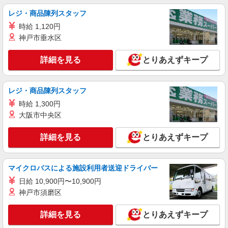
レジ・商品陳列スタッフ
派遣社員
時給 1,120円
株式会社テクノ・サービス/お仕事No/0890184
神戸市垂水区
荷受・検品・梱包
時給1400円交通費全額支給
詳細を見る
とりあえずキープ
茨城県土浦市 ＊車・バイク通勤OK
詳細を見る
キープ
レジ・商品陳列スタッフ
時給 1,300円
大阪市中央区
詳細を見る
とりあえずキープ
マイクロバスによる施設利用者送迎ドライバー
日給 10,900円〜10,900円
神戸市須磨区
詳細を見る
とりあえずキープ