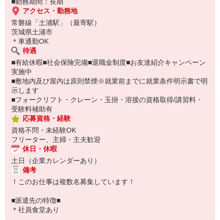
■勤務期間：長期
アクセス・勤務地
常磐線「土浦駅」（最寄駅）
茨城県土浦市
＊車通勤OK
待遇
■有給休暇■社会保険完備■退職金制度■お友達紹介キャンペーン
実施中
■敷地内及び屋内は原則禁煙※就業前までに就業条件明示書で明
示します
■フォークリフト・クレーン・玉掛・溶接の資格取得/講習料・
受験料補助有
応募資格・経験
資格不問・未経験OK
フリーター、主婦・主夫歓迎
休日・休暇
土日（企業カレンダーあり）
備考
！このお仕事は複数名募集しています！
■派遣先の特徴■
＊社員食堂あり