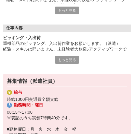
です。フォークリフト資格お持ちの方尚良し。
もっと見る
残業ありでシッカリ稼ぎたい方にもオススメ！仕出し弁当1食17
5円で食べられます♪ご応募お待ちしています。
◆給与即払いOK！ただし就業状況によりご利用いただけない場
合があります。詳細はオペレーターへお問い合わせください◆
仕事内容
ピッキング・入出荷
『テクノ・サービス』は、派遣業界大手スタッフサービスグルー
重機部品のピッキング、入出荷作業をお願いします。（派遣）
プです。
経験・スキルは問いません、未経験者大歓迎♪アクティブワークで
全国にあるお仕事の中から、一人ひとりのスキルや希望条件に応
す。フォークリフト資格お持ちの方尚良し。
じたお仕事をご案内します。
もっと見る
残業ありでシッカリ稼ぎたい方にもオススメ！仕出し弁当1食175円
安全管理体制も万全ですので安心してご就業いただけます。
で食べられます♪ご応募お待ちしています。
登録方法は、【オンライン】【電話】【登録会来場】の3つから
選べます♪
募集情報（派遣社員）
★★履歴書・証明写真は不要！★★
また、ご登録済の方はお仕事の紹介がスムーズです。
給与
ご応募お待ちしています。
時給1300円交通費全額支給
勤務時間・曜日
08:15〜17:00
※表記のうち実働7時間40分です。
■勤務曜日：月 火 水 木 金 祝