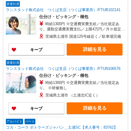
派遣社員
ランスタッド株式会社 つくば支店（つくば事業所）/FTUB102141
仕分け・ピッキング・梱包
時給1300円 ※交通費実費支給／当社規定あ
り。通勤交通費実費支払／上限4万円／月※規定あ
り
茨城県土浦市 国道125号線近く／駐車場完備
詳細を見る
キープ
派遣社員
ランスタッド株式会社 つくば支店（つくば事業所）/FTUN106576
仕分け・ピッキング・梱包
時給1300円 ※交通費実費支給／当社規定あ
り。 ※研修無し
茨城県土浦市 （土浦北IC近く）
詳細を見る
キープ
アルバイト
パート
コカ・コーラ ボトラーズジャパン＿土浦SC【求人番号：83762】