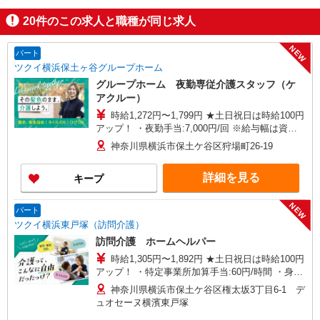
20
件のこの求人と職種が同じ求人
NEW
パート
ツクイ横浜保土ヶ谷グループホーム
グループホーム 夜勤専従介護スタッフ（ケ
アクルー）
時給1,272円〜1,799円 ★土日祝日は時給100円
アップ！ ・夜勤手当:7,000円/回 ※給与幅は資
格・経験等による
神奈川県横浜市保土ケ谷区狩場町26-19
詳細を見る
キープ
NEW
パート
ツクイ横浜東戸塚（訪問介護）
訪問介護 ホームヘルパー
時給1,305円〜1,892円 ★土日祝日は時給100円
アップ！ ・特定事業所加算手当:60円/時間 ・身体
介護手当:500円/時間 ・早朝夜間深夜手当:300円/
神奈川県横浜市保土ケ谷区権太坂3丁目6-1 デ
時間 （18:00〜翌07:59の時間帯） ・ICT手
ュオセーヌ横濱東戸塚
当:2,000円/月 ・深夜割増は別途支給 ・ケア→ケ