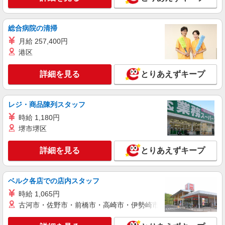
無理ないシフトで資格ゲット！住宅型有料老人
ホームのパート職員
時給1550円〜2312円 ＜交通費全支給(ガソリ
総合病院の清掃
ン代含む)＞
月給 257,400円
横浜市保土ヶ谷区
港区
詳細を見る
キープ
詳細を見る
とりあえずキープ
派遣社員
株式会社トラストグロース 新宿本社 第2営業部
レジ・商品陳列スタッフ
グループホームでの夜専介護士
時給 1,180円
時給：1500円〜 ※資格や経験面などによる
堺市堺区
神奈川県横浜市保土ケ谷区
詳細を見る
とりあえずキープ
詳細を見る
キープ
ベルク各店での店内スタッフ
アルバイト
パート
派遣社員
紹介予定派遣
時給 1,065円
日研トータルソーシング株式会社 メディカルケア事業部/横浜オフィ
ス
古河市・佐野市・前橋市・高崎市・伊勢崎市・太田市・館林市・
未経験・無資格OKの介護スタッフ