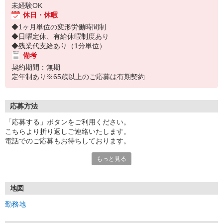
未経験OK
休日・休暇
◆1ヶ月単位の変形労働時間制
◆日曜定休、有給休暇制度あり
◆残業代支給あり（1分単位）
備考
契約期間：無期
定年制あり※65歳以上のご応募は有期契約
応募方法
「応募する」ボタンをご利用ください。
こちらより折り返しご連絡いたします。
電話でのご応募もお待ちしております。
もっと見る
面接1回となります。
【応募書類について】
ご提出いただいた応募書類は、返却いたしませんので予めご了承く
地図
ださい
勤務地
【感染症対策について】