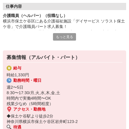
源に恵まれた場所です。同じ住所にデイサービス、居宅介護支援
事業所、訪問介護事業所を併設しています。
仕事内容
介護職員（ヘルパー）（役職なし）
ソラストは「明日を元気に」をテーマに様々な介護福祉サービス
横浜市保土ケ谷区にある介護福祉施設「デイサービス ソラスト保土
を提供しています。
ケ谷」で介護職員パート求人募集！
主婦パートの方、中高年・シニアや、外国人の介護職スタッフも
1日4時間〜OK！日曜定休！家事と両立している主婦（主夫）方も活
活躍している会社です。また、病院や地方公共団体、社会福祉法
もっと見る
躍中の非常勤（パート）求人です！
人から転職した方、未経験でも社会奉仕やボランティアに興味が
◆身体介護、生活援助、介護記録入力
ある方など様々なバックグラウンドを持った方がお仕事していま
◆入浴・食事・移動・排せつ介助、整容
す。
◆レクリエーション実施、外出同行、フロア見守り
募集情報（アルバイト・パート）
◆趣味活動、機能訓練の補助、送迎など
事業所は、保土ヶ谷駅前のまいばすけっと 保土ヶ谷駅東口がある建
給与
物内にあります。
時給1,330円
デイサービス（通所介護）は、食事や入浴などのサービスを提供し
勤務時間・曜日
たり、利用者さまの状態に合わせたフィットネスや趣味活動を行う
施設。身体機能や自宅での生活意欲を高めるお手伝いをしながら、
週2〜5日
ご家族さまの介護負担も軽減できる施設です。
8:30〜17:30/月,火,水,木,金,土
時間内で実働4時間〜OK
業務の変更範囲:変更なし
残業少なめ（5時間程度）
40代以上活躍中,50代以上活躍中,60歳以上活躍中,年齢不問,主夫・主
アクセス・勤務地
婦活躍中,入社日応相談,未経験OK,ブランクOK,PCスキル不要,学歴
◆保土ケ谷駅より徒歩2分
不問,男性活躍中,女性が活躍,フリーターOK
神奈川県横浜市保土ケ谷区岩井町123-2
待遇