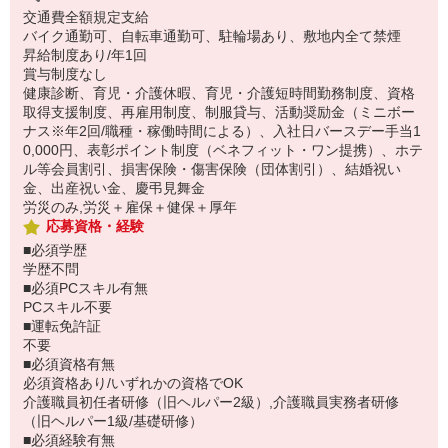
交通費全額規定支給
バイク通勤可、自転車通勤可、駐輪場あり、敷地内全て禁煙
昇給制度あり/年1回
賞与制度なし
健康診断、育児・介護休暇、育児・介護短時間勤務制度、資格
取得支援制度、再雇用制度、制服貸与、活動奨励金（ミニボー
ナス※年2回/職種・稼働時間による）、入社日バースデー手当1
0,000円、表彰ポイント制度（ベネフィット・ワン提携）、ホテ
ル等会員割引、損害保険・傷害保険（団体割引）、結婚祝い
金、出産祝い金、慶弔見舞金
労災のみ,労災＋雇保＋健保＋厚年
応募資格・経験
■必須学歴
学歴不問
■必須PCスキル有無
PCスキル不要
■運転免許証
不要
■必須資格有無
必須資格あり/いずれかの資格でOK
介護職員初任者研修（旧ヘルパー2級）,介護職員実務者研修
（旧ヘルパー1級/基礎研修）
■必須経験有無