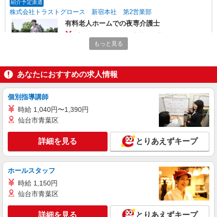
紹介予定派遣
株式会社トラストグロース 新宿本社 第2営業部
有料老人ホームでの夜専介護士
時給：1400円〜 ※資格や経験などによる
もっと見る
神奈川県横浜市保土ヶ谷区
詳細を見る
キープ
あなたにおすすめの求人情報
派遣社員
個別指導講師
株式会社kotrio /●YK-H-2100590
時給 1,040円〜1,390円
＼日払いも選べる／西谷駅＊高級シニアマンシ
仙台市青葉区
ョンSTAFF募集
時給1600円〜2250円 ＜日払い有/週払い有/交
詳細を見る
とりあえずキープ
通費全支給(ガソリン代含む)＞
横浜市保土ヶ谷区 最寄り駅：西谷
ホールスタッフ
詳細を見る
キープ
時給 1,150円
仙台市青葉区
職業紹介
株式会社kotrio /●YK-S-2083484
詳細を見る
とりあえずキープ