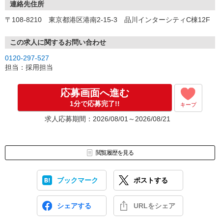
ソラストでは以下の対策を行っています
連絡先住所
・常時マスクの着用
〒108-8210 東京都港区港南2-15-3 品川インターシティC棟12F
・手洗いうがい、検温、アルコール消毒の徹底
・発熱、風邪症状の場合の自宅療養
・定期的な換気など
この求人に関するお問い合わせ
0120-297-527
担当：採用担当
応募画面へ進む
1分で応募完了!!
キープ
求人応募期間：2026/08/01～2026/08/21
閲覧履歴を見る
ブックマーク
ポストする
シェアする
URLをシェア