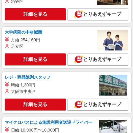
渋谷区
ン代含む)＞
横浜市保土ヶ谷区内
詳細を見る
とりあえずキープ
詳細を見る
キープ
大学病院の中材滅菌
職業紹介
月給 254,160円
株式会社kotrio /●YK-S-2098308
足立区
≪保土ケ谷駅≫高月給25万円〜＋賞与｜住宅
型有料老人ホームSTAFF
詳細を見る
とりあえずキープ
【正社員】月給240,000〜400,000円 ・基本
給：200,000円〜220,000円 ・資格手当：10,000〜
30,000円 ・役職手当：10,000〜70,000円 ・処遇改
神奈川県横浜市保土ヶ谷区
レジ・商品陳列スタッフ
善手当：20,000〜60,000円（勤続年数、保有資格
により変動） ・固定残業手当：20,000円（10時
時給 1,300円
詳細を見る
キープ
間） ※固定残業時間を超過する場合には超過勤務
大阪市中央区
手当として別途支給 ・夜勤手当：10,000円/1回
（上記給与とは別に支給） 下記資格をお持ちの方
アルバイト
パート
詳細を見る
とりあえずキープ
歓迎 ・認知症介護基礎研修 ・初任者研修 ・実務
デイサービス ソラスト保土ヶ谷/1480000023-018
者研修 ・介護福祉士 など
介護職員（ヘルパー）（介護助手）
時給1,300円
マイクロバスによる施設利用者送迎ドライバー
神奈川県横浜市保土ケ谷区岩井町123-2
日給 10,900円〜10,900円