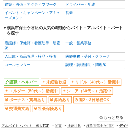
建築・設備・アクティブワーク
ドライバー・配達
社会保険あり
イベント・キャンペーン・アミュ
営業
同じ職種から求人を探す
ーズメント
医療・介護・福祉
横浜市保土ケ谷区の人気の職種からバイト・アルバイト・パート
を探す
介護職・ヘルパー
看護師・保健師・看護助手・助産
一般・営業事務
同じ特徴から求人を探す
師
未経験歓迎
ミドル（40代～）活躍中
入出庫・商品管理・検品・検査
医療事務・受付・クラーク
ボーナス・賞与あり
週2～3日勤務OK
コールセンター
調理・調理補助・調理師
交通費支給
社会保険あり
介護職・ヘルパー
未経験歓迎
ミドル（40代～）活躍中
エルダー（50代～）活躍中
シニア（60代～）活躍中
ボーナス・賞与あり
昇給あり
週2～3日勤務OK
交通費支給
社会保険あり
もっと見る
アルバイト・バイト・求人TOP
関東
神奈川県
横浜市保土ケ谷区
デイサ