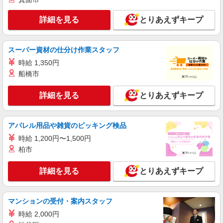
ン代含む)＞
詳細を見る
横浜市保土ヶ谷区
とりあえずキープ
詳細を見る
キープ
スーパー資材の仕分け作業スタッフ
時給 1,350円
派遣社員
船橋市
株式会社kotrio /●YK-H-2100924
＼最強の福利厚生！／保土ケ谷駅のシニアマン
詳細を見る
ションで見守りなど
とりあえずキープ
時給1600円〜2250円 ＜日払い有/週払い有/交
通費全支給(ガソリン代含む)＞
アパレル用品や雑貨のピッキング検品
保土ヶ谷区≪保土ヶ谷駅近く≫
時給 1,200円〜1,500円
柏市
詳細を見る
キープ
詳細を見る
とりあえずキープ
職業紹介
株式会社kotrio /●YK-S-2083483
無理ないシフトで資格ゲット！住宅型有料老人
マンションの受付・案内スタッフ
ホームのパート職員
時給 2,000円
時給1550円〜2312円 ＜交通費全支給(ガソリ