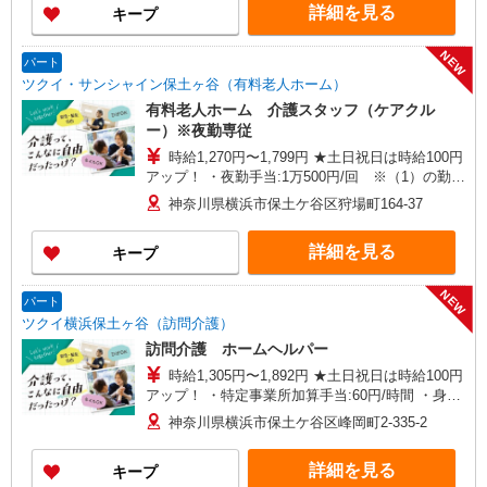
詳細を見る
キープ
NEW
パート
ツクイ・サンシャイン保土ヶ谷（有料老人ホーム）
有料老人ホーム 介護スタッフ（ケアクル
ー）※夜勤専従
時給1,270円〜1,799円 ★土日祝日は時給100円
アップ！ ・夜勤手当:1万500円/回 ※（1）の勤務
時に支給 ※給与幅は資格・経験等による
神奈川県横浜市保土ケ谷区狩場町164-37
詳細を見る
キープ
NEW
パート
ツクイ横浜保土ヶ谷（訪問介護）
訪問介護 ホームヘルパー
時給1,305円〜1,892円 ★土日祝日は時給100円
アップ！ ・特定事業所加算手当:60円/時間 ・身体
介護手当:500円/時間 ・早朝夜間深夜手当:300円/
神奈川県横浜市保土ケ谷区峰岡町2-335-2
時間 （18:00〜翌07:59の時間帯） ・ICT手
当:2,000円/月 ・深夜割増は別途支給 ・ケア→ケ
詳細を見る
キープ
アの移動時間も賃金（時給）を支給 ※給与幅は資