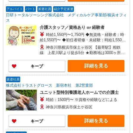
格・経験等による
アルバイト
パート
派遣社員
紹介予定派遣
日研トータルソーシング株式会社 メディカルケア事業部/横浜オフィ
ス
介護スタッフ／資格あり or 経験者
時給1,550円〜1,750円 ◆無資格・経験者：時
給1,550円〜 ◆初任者研修・未経験：時給1,550
円〜 ◆初任者研修・経験者：時給1,650円〜 ◆介
神奈川県横浜市保土ヶ谷区 【最寄駅】相鉄
護福祉士：時給1,750円〜 ※経験者は3ヶ月以上 ※
線 上星川駅より徒歩5分 ★勤務地は3000ヶ所以
給与幅は経験・能力による ★週払いOK（規定あ
上★ 自宅から通いやすいエリアなど、お好きな勤
り）
務地をお選び下さい！！
詳細を見る
キープ
派遣社員
株式会社トラストグロース 新宿本社 第2営業部
ユニット型特別養護老人ホームでの介護士
時給：1500円〜 ※資格や経験などによる
神奈川県横浜市保土ケ谷区
詳細を見る
キープ