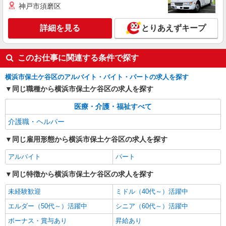
神戸市須磨区
詳細を見る
キープ
詳細を見る
とりあえずキープ
アルバイト
パート
派遣社員
日研トータルソーシング株式会社 メディカルケア事業部/横浜オフィ
このお仕事に関連する条件で探す
ス【看護助手】
看護助手（ナースエイド）
横浜市保土ケ谷区のアルバイト・バイト・パートの求人を探す
時給1,400円 ★週払いOK（規定あり） ※給与
同じ職種から横浜市保土ケ谷区の求人を探す
幅は経験・能力による
神奈川県横浜市保土ヶ谷区 【最寄駅】相鉄本
医療・介護・福祉すべて
線「星川」駅より徒歩12分
介護職・ヘルパー
詳細を見る
キープ
同じ雇用形態から横浜市保土ケ谷区の求人を探す
アルバイト
パート
同じ特徴から横浜市保土ケ谷区の求人を探す
未経験歓迎
ミドル（40代～）活躍中
エルダー（50代～）活躍中
シニア（60代～）活躍中
ボーナス・賞与あり
昇給あり