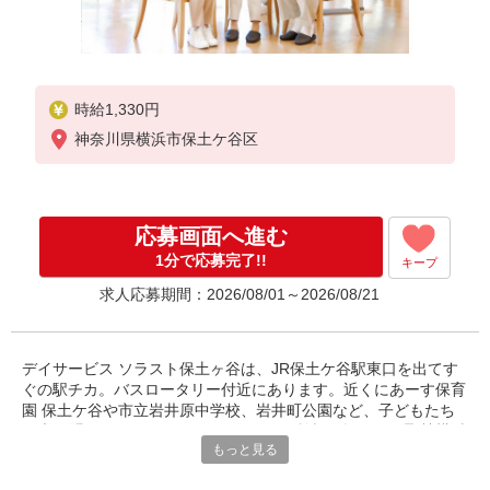
時給1,330円
神奈川県横浜市保土ケ谷区
応募画面へ進む
1分で応募完了!!
キープ
求人応募期間：2026/08/01～2026/08/21
デイサービス ソラスト保土ヶ谷は、JR保土ケ谷駅東口を出てす
ぐの駅チカ。バスロータリー付近にあります。近くにあーす保育
園 保土ケ谷や市立岩井原中学校、岩井町公園など、子どもたち
の声が聞こえるにぎやかなエリアです。施設周辺には、聖隷横浜
もっと見る
病院、ゆう ヘルパーステーション、横浜エデンの園、ニチイ ケ
アセンター保土ケ谷といった介護施設があり、比較的医療介護資