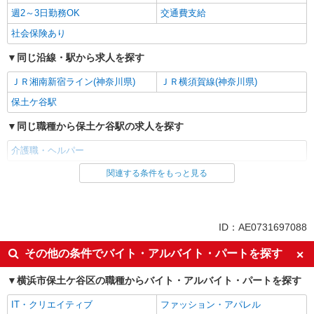
週2～3日勤務OK
交通費支給
社会保険あり
同じ沿線・駅から求人を探す
ＪＲ湘南新宿ライン(神奈川県)
ＪＲ横須賀線(神奈川県)
保土ケ谷駅
同じ職種から保土ケ谷駅の求人を探す
介護職・ヘルパー
関連する条件をもっと見る
同じ雇用形態から保土ケ谷駅の求人を探す
アルバイト
パート
同じ特徴から保土ケ谷駅の求人を探す
ID：AE0731697088
未経験歓迎
ミドル（40代～）活躍中
その他の条件でバイト・アルバイト・パートを探す
エルダー（50代～）活躍中
シニア（60代～）活躍中
横浜市保土ケ谷区の職種からバイト・アルバイト・パートを探す
ボーナス・賞与あり
昇給あり
IT・クリエイティブ
ファッション・アパレル
週2～3日勤務OK
交通費支給