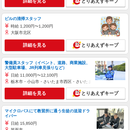
詳細を見る
とりあえずキープ
時給1,500円〜1,750円 ★週払いOK（規定あ
り） ※給与幅は経験・能力による
神奈川県横浜市保土ヶ谷区 【最寄駅】相鉄
ビルの清掃スタッフ
線 二俣川駅 バス ★勤務地は3000ヶ所以上★
自宅から通いやすいエリアなど、お好きな勤務地
時給 1,200円〜1,200円
をお選び下さい！！
詳細を見る
キープ
大阪市北区
詳細を見る
とりあえずキープ
アルバイト
パート
訪問介護事業所 ソラスト保土ヶ谷/1480000022-009
ホームヘルパー（訪問介護員）（役職なし）
警備員スタッフ（イベント、道路、商業施設、
時給1,230円〜2,350円（経験・能力等による）
大型駐車場、JR列車見張りなど）
＜給与補足＞資格取得期間中は、時給1,230円。資
日給 11,000円〜12,100円
格取得後は、生活援助:時給1,850円〜/身体介護:時
神奈川県横浜市保土ヶ谷区岩井町123-2
給2,350円〜。7:00〜8:00、18:00〜20:00は時給
栃木市・小山市・さいたま市西区・さいたま市岩槻区・久喜市・
UP、日曜日はさらに時給UP
詳細を見る
キープ
詳細を見る
とりあえずキープ
職業紹介
株式会社kotrio /●YK-S-2115076
マイクロバスにて教習所に通う生徒の送迎ドラ
イバー
≪西横浜駅≫障がい者デイサービス！生活サポ
ート、相談など
日給 15,850円
時給1550円〜2312円 ＜交通費全支給(ガソリ
箕面市