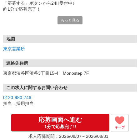
「応募する」ボタンから24H受付中♪
約1分で応募完了！
もっと見る
■電話応募の場合
電話応募も歓迎！（受付:10:00〜20:00）
土日祝も受付中♪
地図
【選考フロー】
東京営業所
①応募から3営業日を目安に、メールorお電話でご連絡します。
②面接日時を決定！「0120」から始まる電話番号からご連絡します
★スマホでWEB面接（LINEなど）・出張面接・事務所面接と選べま
連絡先住所
す
東京都渋谷区渋谷3丁目15-4 Monostep 7F
③面接実施（履歴書不要）
④勤務開始（スタート日は応相談）
※ご希望があれば、職場見学の調整もOKです！
この求人に関するお問い合わせ
0120-980-746
お気軽にご応募ください♪
担当：採用担当
応募画面へ進む
1分で応募完了!!
キープ
求人応募期間：2026/08/07～2026/08/31