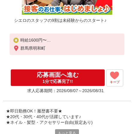
シエロのスタッフの9割は未経験からのスタート♪
時給1600円〜
※残業代支給
群馬県明和町
★交通費別途支給（規定あり）
゜+゜・。○。・゜+゜・。○。・゜+゜
入社祝い金10万円支給(規定有)
応募画面へ進む
お友達を紹介頂くと,
1分で応募完了!!
キープ
インセンティブ支給(規定有)
求人応募期間：2026/08/07～2026/08/31
★月2回払い・週払い可能（規程有）★
゜・。○。・゜+゜・。○。・゜+゜
★即日勤務OK！履歴書不要★
★20代・30代・40代が活躍しています♪
★ネイル・髪型・アクセサリー自由(規定あり)
もっと見る
新しい機種やプラン。