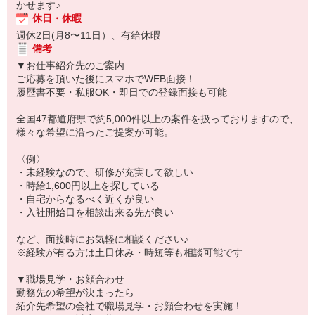
かせます♪
休日・休暇
週休2日(月8〜11日）、有給休暇
備考
▼お仕事紹介先のご案内
ご応募を頂いた後にスマホでWEB面接！
履歴書不要・私服OK・即日での登録面接も可能
全国47都道府県で約5,000件以上の案件を扱っておりますので、
様々な希望に沿ったご提案が可能。
〈例〉
・未経験なので、研修が充実して欲しい
・時給1,600円以上を探している
・自宅からなるべく近くが良い
・入社開始日を相談出来る先が良い
など、面接時にお気軽に相談ください♪
※経験が有る方は土日休み・時短等も相談可能です
▼職場見学・お顔合わせ
勤務先の希望が決まったら
紹介先希望の会社で職場見学・お顔合わせを実施！