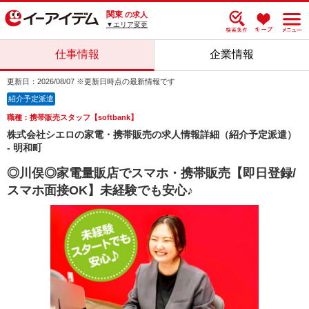
関東
の求人
▼エリア変更
仕事情報
企業情報
更新日：2026/08/07 ※更新日時点の最新情報です
紹介予定派遣
職種：携帯販売スタッフ【softbank】
株式会社シエロの家電・携帯販売の求人情報詳細（紹介予定派遣）
- 明和町
◎川俣◎家電量販店でスマホ・携帯販売【即日登録/
スマホ面接OK】未経験でも安心♪