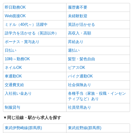
即日勤務OK
履歴書不要
Web面接OK
未経験歓迎
ミドル（40代～）活躍中
英語が活かせる
語学力を活かせる（英語以外）
高収入・高額
ボーナス・賞与あり
昇給あり
日払い
週払い
10時～勤務OK
髪型・髪色自由
ネイルOK
ピアスOK
車通勤OK
バイク通勤OK
交通費支給
社会保険あり
入社祝い金あり
各種手当（家族・役職・インセン
ティブなど）あり
制服貸与
社員登用あり
同じ沿線・駅から求人を探す
東武伊勢崎線(群馬県)
東武佐野線(群馬県)