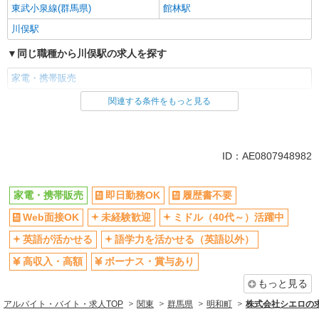
東武小泉線(群馬県)
館林駅
川俣駅
同じ職種から川俣駅の求人を探す
家電・携帯販売
関連する条件をもっと見る
同じ雇用形態から川俣駅の求人を探す
紹介予定派遣
同じ特徴から川俣駅の求人を探す
ID：AE0807948982
即日勤務OK
履歴書不要
家電・携帯販売
即日勤務OK
履歴書不要
Web面接OK
未経験歓迎
Web面接OK
未経験歓迎
ミドル（40代～）活躍中
ミドル（40代～）活躍中
英語が活かせる
語学力を活かせる（英語以外）
高収入・高額
英語が活かせる
語学力を活かせる（英語以外）
ボーナス・賞与あり
昇給あり
高収入・高額
ボーナス・賞与あり
日払い
週払い
もっと見る
10時～勤務OK
髪型・髪色自由
アルバイト・バイト・求人TOP
関東
群馬県
明和町
株式会社シエロの