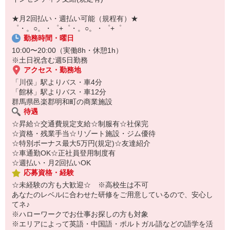
￣￣￣￣￣￣￣￣￣
自宅に居ながらスマホでカンタン面接OK！
★月2回払い・週払い可能（規程有）★
オンライン面談なのでスピード対応。
゜・。○。・゜+゜・。○。・゜+゜
勤務時間・曜日
10:00〜20:00（実働8h・休憩1h）
※土日祝含む週5日勤務
アクセス・勤務地
「川俣」駅よりバス・車4分
「館林」駅よりバス・車12分
群馬県邑楽郡明和町の商業施設
待遇
☆昇給☆交通費規定支給☆制服有☆社保完
☆資格・残業手当☆リゾート施設・ジム優待
☆特別ボーナス最大5万円(規定)☆友達紹介
☆車通勤OK☆正社員登用制度有
☆週払い・月2回払いOK
応募資格・経験
☆未経験の方も大歓迎☆ ※高校生は不可
あなたのレベルに合わせた研修をご用意しているので、安心し
てネ♪
※ハローワークでお仕事お探しの方も対象
※エリアによって英語・中国語・ポルトガル語などの語学を活