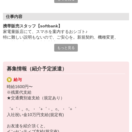
日々変わる専門知識を覚えるのはやっぱり大変。
でも心配ご無用！
仕事内容
シエロのご紹介するお店は、チームワークが良く
携帯販売スタッフ【softbank】
お互いに教え合ったり、フォローしあったりする
家電量販店にて、スマホを案内するおシゴト♪
和気あいあいとした人間関係がある店舗ばかり！
特に難しい説明もないので、ご安心を。新規契約、機種変更、
皆で一緒にステップアップしましょう♪
各種料金プランのご相談対応・ご提案などをお願いします。
もっと見る
【選べるお仕事いろいろ】
★1〜6ヶ月以内に正社員雇用へ切り替えとなります！基本的に店舗
￣￣￣￣￣￣￣￣￣￣￣
異動はなく、早い方で1年で店長まで昇格可能です！
▼オフィスワーク
事務、経理、データ入力、コールセンター、受付
募集情報（紹介予定派遣）
初めての方でも安心♪
▼工場・製造・軽作業系
あなた専属のコーディネーターが親切・丁寧にフォローするので、
機械/食品製造・梱包・仕分け・加工・組立・検査
給与
満足度◎
▼美容系
時給1600円〜
眉毛サロンのアイブロウ・ネイリスト・エステ
※残業代支給
■携帯やインターネット販売業務
▼営業・販売
★交通費別途支給（規定あり）
docomo(ドコモ)/au(エーユー)・KDDI/softbank(ソフトバンク)など
法人営業・アパレル販売・個別指導塾・人材紹介
の大手キャリアから
▼人気案件も多数♪
゜+゜・。○。・゜+゜・。○。・゜+゜
ワイモバイル(Y!mobille)、楽天モバイル、UQなど格安スマホまで幅
短期・期間限定・オープニング・官公庁案件
入社祝い金10万円支給(規定有)
広く紹介可能♪
上場/優良/大手企業など
人気のApple（アップル）店舗もございます！
お友達を紹介頂くと,
【スマホ面接実施中】
インセンティブ支給(規定有)