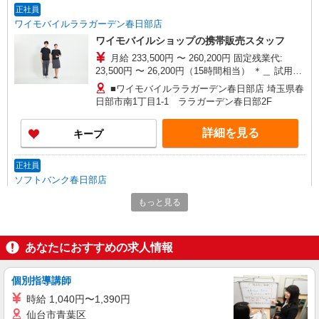
正社員
ワイモバイルララガーデン春日部店
ワイモバイルショップの携帯販売スタッフ
月給 233,500円 〜 260,200円 固定残業代:
23,500円 〜 26,200円（15時間相当） ＊＿ 試用期
間あり 6ヶ月 ※経験・能力による 【試用期間】月
■ワイモバイルララガーデン春日部店 埼玉県春
給 233500 円 〜 260200 円
日部市南1丁目1‐1 ララガーデン春日部2F
詳細を見る
キープ
正社員
ソフトバンク春日部店
ソフトバンクショップの携帯販売スタッフ
もっと見る
月給 233,500円 〜 260,200円 固定残業代:
23,500円 〜 26,200円（15時間相当） ＊＿ 試用期
間あり 6ヶ月 月給25万円以上 ※経験・能力による
■ソフトバンク春日部店 埼玉県 春日部市 中央
あなたにおすすめの求人情報
【試用期間】月給 233500 円 〜 260200 円
2丁目 5‐13
個別指導講師
詳細を見る
キープ
時給 1,040円〜1,390円
仙台市青葉区