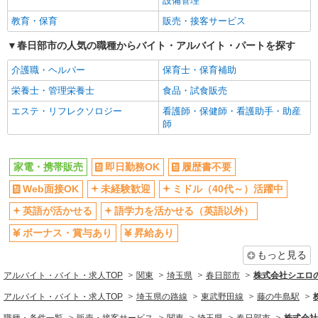
設備管理
週払い
10時～勤務OK
教育・保育
販売・接客サービス
髪型・髪色自由
ネイルOK
春日部市の人気の職種からバイト・アルバイト・パートを探す
ピアスOK
車通勤OK
介護職・ヘルパー
保育士・保育補助
バイク通勤OK
交通費支給
栄養士・管理栄養士
食品・試食販売
社会保険あり
入社祝い金あり
エステ・リフレクソロジー
看護師・保健師・看護助手・助産
各種手当（家族・役職・インセン
制服貸与
師
ティブなど）あり
社員登用あり
家電・携帯販売
即日勤務OK
履歴書不要
同じ職種から求人を探す
Web面接OK
未経験歓迎
ミドル（40代～）活躍中
販売・接客サービス
英語が活かせる
語学力を活かせる（英語以外）
家電・携帯販売
ボーナス・賞与あり
昇給あり
同じ特徴から求人を探す
もっと見る
未経験歓迎
ミドル（40代～）活躍中
アルバイト・バイト・求人TOP
関東
埼玉県
春日部市
株式会社シエロ
英語が活かせる
ボーナス・賞与あり
アルバイト・バイト・求人TOP
埼玉県の路線
東武野田線
藤の牛島駅
日払い
車通勤OK