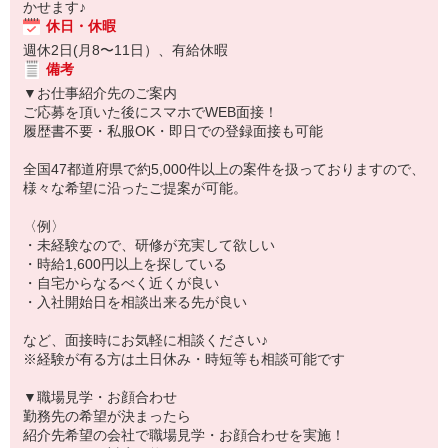
かせます♪
休日・休暇
週休2日(月8〜11日）、有給休暇
備考
▼お仕事紹介先のご案内
ご応募を頂いた後にスマホでWEB面接！
履歴書不要・私服OK・即日での登録面接も可能
全国47都道府県で約5,000件以上の案件を扱っておりますので、
様々な希望に沿ったご提案が可能。
〈例〉
・未経験なので、研修が充実して欲しい
・時給1,600円以上を探している
・自宅からなるべく近くが良い
・入社開始日を相談出来る先が良い
など、面接時にお気軽に相談ください♪
※経験が有る方は土日休み・時短等も相談可能です
▼職場見学・お顔合わせ
勤務先の希望が決まったら
紹介先希望の会社で職場見学・お顔合わせを実施！