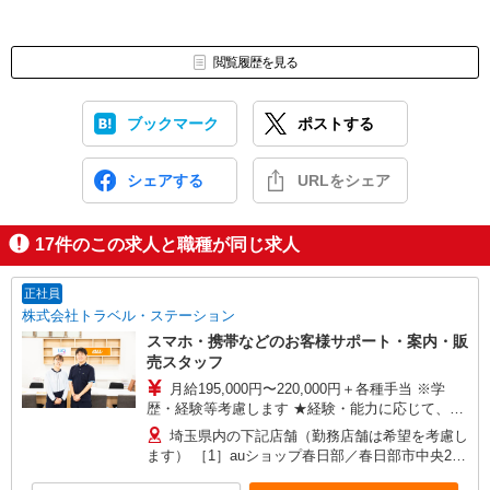
閲覧履歴を見る
ブックマーク
ポストする
シェアする
URLをシェア
17
件のこの求人と職種が同じ求人
正社員
株式会社トラベル・ステーション
スマホ・携帯などのお客様サポート・案内・販
売スタッフ
月給195,000円〜220,000円＋各種手当 ※学
歴・経験等考慮します ★経験・能力に応じて、さ
らに優遇あり ＜月収例＞ ■店長【入社5年目、エ
埼玉県内の下記店舗（勤務店舗は希望を考慮し
キスパート資格保有、既婚、お子様1人、成果目標
ます） ［1］auショップ春日部／春日部市中央2-
達成の場合】 月収394,000円 ※月給23.1万円＋職
18-5 ［2］auショップ東浦和駅南通り／さいたま
能手当（1.3万円）＋役職手当（3万円）＋資格手