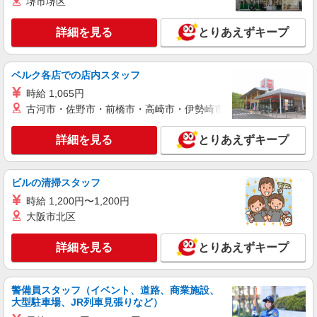
堺市堺区
派遣社員
株式会社日本パーソナルビジネス 首都圏支社（T11_81）
詳細を見る
とりあえずキープ
≪携帯販売｜家電量販店のauコーナー≫
時給1700円〜1800円 ◆交通費規定支給◆直雇
用へ切替後：月給286,200円＋交通費
ベルク各店での店内スタッフ
埼玉県春日部市下柳
時給 1,065円
古河市・佐野市・前橋市・高崎市・伊勢崎市・太田市・館林市・
詳細を見る
キープ
詳細を見る
とりあえずキープ
派遣社員
株式会社日本パーソナルビジネス 首都圏支社（T11_243）
≪携帯販売｜家電量販店のauコーナー≫
ビルの清掃スタッフ
時給1700円〜1800円 ◆交通費規定支給◆直雇
時給 1,200円〜1,200円
用へ切替後：月給286,200円＋交通費
大阪市北区
埼玉県春日部市
詳細を見る
とりあえずキープ
詳細を見る
キープ
警備員スタッフ（イベント、道路、商業施設、
派遣社員
大型駐車場、JR列車見張りなど）
株式会社日本パーソナルビジネス 首都圏支社（T11_500）