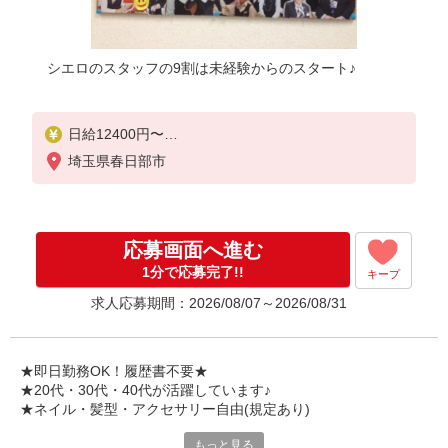
シエロのスタッフの9割は未経験からのスタート♪
日給12400円〜
※残業代支給
埼玉県春日部市
★交通費別途支給（規定あり）
゜+゜・。○。・゜+゜・。○。・゜+゜
入社祝い金10万円支給(規定有)
応募画面へ進む
お友達を紹介頂くと,
1分で応募完了!!
キープ
インセンティブ支給(規定有)
求人応募期間：2026/08/07～2026/08/31
★月2回払い・週払い可能（規程有）★
゜・。○。・゜+゜・。○。・゜+゜
★即日勤務OK！履歴書不要★
★20代・30代・40代が活躍しています♪
★ネイル・髪型・アクセサリー自由(規定あり)
もっと見る
新しい機種やプラン。