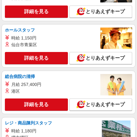
正社員
ワイモバイルララガーデン春日部店
詳細を見る
とりあえずキープ
【店長職】ワイモバイルショップの携帯販売ス
タッフ
月給 260,000円 〜 322,000円 試用期間あり 6
ホールスタッフ
ヶ月 月給25万円以上 ※経験・能力による 【試用
時給 1,150円
期間】月給 260000 円 〜 322000 円
■ワイモバイルララガーデン春日部店 埼玉県春
仙台市青葉区
日部市南1丁目1‐1 ララガーデン春日部2F
詳細を見る
とりあえずキープ
詳細を見る
キープ
契約社員
総合病院の清掃
ソフトバンク販売契約社員【春日部市エリア】
月給 257,400円
家電量販店内の携帯販売スタッフ
港区
月給 279,340円 〜 279,340円 試用期間なし ※
経験・能力による 【試用期間】時給 0 円 〜 0 円
詳細を見る
とりあえずキープ
■ソフトバンク販売契約社員【春日部市エリ
ア】 埼玉県春日部市
レジ・商品陳列スタッフ
詳細を見る
キープ
時給 1,180円