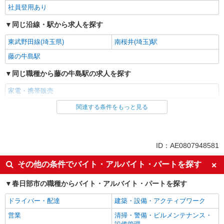
社員登用あり
同じ沿線・駅から求人を探す
東武野田線(埼玉県)
南桜井(埼玉)駅
藤の牛島駅
同じ職種から藤の牛島駅の求人を探す
家電・携帯販売
関連する条件をもっと見る
同じ雇用形態から藤の牛島駅の求人を探す
派遣社員
紹介予定派遣
同じ特徴から藤の牛島駅の求人を探す
ID：AE0807948581
即日勤務OK
履歴書不要
その他の条件でバイト・アルバイト・パートを探す
Web面接OK
未経験歓迎
春日部市の職種からバイト・アルバイト・パートを探す
ミドル（40代～）活躍中
英語が活かせる
ドライバー・配達
建築・設備・アクティブワーク
語学力を活かせる（英語以外）
ボーナス・賞与あり
営業
清掃・警備・ビルメンテナンス・
昇給あり
日払い