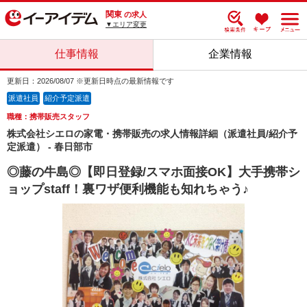
関東
の求人
▼エリア変更
仕事情報
企業情報
更新日：2026/08/07 ※更新日時点の最新情報です
派遣社員
紹介予定派遣
職種：携帯販売スタッフ
株式会社シエロの家電・携帯販売の求人情報詳細（派遣社員/紹介予
定派遣） - 春日部市
◎藤の牛島◎【即日登録/スマホ面接OK】大手携帯シ
ョップstaff！裏ワザ便利機能も知れちゃう♪