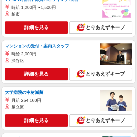
時給1750円 ◆交通費全額支給
時給 1,200円〜1,500円
埼玉県春日部市
柏市
詳細を見る
キープ
詳細を見る
とりあえずキープ
派遣社員
株式会社日本パーソナルビジネス 首都圏支社（T12_232）
マンションの受付・案内スタッフ
≪携帯販売｜ドコモショップ春日部店≫
時給 2,000円
時給1530円 ◆交通費別途規定支給
渋谷区
埼玉県春日部市谷原
詳細を見る
とりあえずキープ
詳細を見る
キープ
大学病院の中材滅菌
月給 254,160円
足立区
詳細を見る
とりあえずキープ