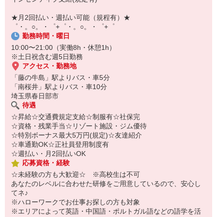
￣￣￣￣￣￣￣￣￣
自宅に居ながらスマホでカンタン面接OK！
★月2回払い・週払い可能（規程有）★
オンライン面談なのでスピード対応。
゜・。○。・゜+゜・。○。・゜+゜
勤務時間・曜日
10:00〜21:00（実働8h・休憩1h）
※土日祝含む週5日勤務
アクセス・勤務地
「藤の牛島」駅よりバス・車5分
「南桜井」駅よりバス・車10分
埼玉県春日部市
待遇
☆昇給☆交通費規定支給☆制服有☆社保完
☆資格・残業手当☆リゾート施設・ジム優待
☆特別ボーナス最大5万円(規定)☆友達紹介
☆車通勤OK☆正社員登用制度有
☆週払い・月2回払いOK
応募資格・経験
☆未経験の方も大歓迎☆ ※高校生は不可
あなたのレベルに合わせた研修をご用意しているので、安心し
てネ♪
※ハローワークでお仕事お探しの方も対象
※エリアによって英語・中国語・ポルトガル語などの語学を活