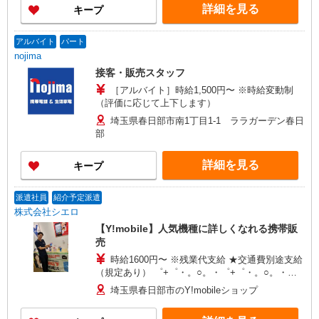
市緑区東浦和1-11-18 ［3］auショップイオンモー
詳細を見る
キープ
当（5万円）＋家族手当（1.5万円）＋皆勤手当
ル上尾／上尾市愛宕3-8-1 イオンモール上尾2階
（0.5万円）＋成果手当（5万円） ■3年目スタッフ
［4］auショップエルミこうのす／鴻巣市本町1-1-
【入社3年目、コンサルタント資格保有、独身の場
2 エルミこうのすショッピングモール2階 ★店舗
アルバイト
パート
合】 月収268,000円 ※月給22.3万円＋職能手当
内の職場見学OK
nojima
（1.0万円）＋資格手当（3万円）＋皆勤手当（0.5
接客・販売スタッフ
万円）
［アルバイト］時給1,500円〜 ※時給変動制
（評価に応じて上下します）
埼玉県春日部市南1丁目1-1 ララガーデン春日
部
詳細を見る
キープ
派遣社員
紹介予定派遣
株式会社シエロ
【Y!mobile】人気機種に詳しくなれる携帯販
売
時給1600円〜 ※残業代支給 ★交通費別途支給
（規定あり） ゜+゜・。○。・゜+゜・。○。・゜
+゜ 入社祝い金10万円支給(規定有) お友達を紹介
埼玉県春日部市のY!mobileショップ
頂くと, インセンティブ支給(規定有) ★月2回払
い・週払い可能（規程有）★ ゜・。○。・゜