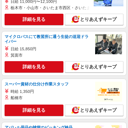
日給 11,000円〜12,100円
≪携帯販売｜家電量販店のワイモバイルコーナ
栃木市・小山市・さいたま市西区・さいたま市岩槻区・久喜市・
ー≫
時給1500円 ◆交通費規定支給
詳細を見る
とりあえずキープ
埼玉県春日部市
詳細を見る
キープ
マイクロバスにて教習所に通う生徒の送迎ドラ
イバー
派遣社員
日給 15,850円
株式会社日本パーソナルビジネス 首都圏支社（T11_1258）
箕面市
≪携帯販売｜家電量販店のソフトバンクコーナ
ー≫
詳細を見る
とりあえずキープ
時給1500円 ◆交通費規定支給
埼玉県春日部市豊町
スーパー資材の仕分け作業スタッフ
時給 1,350円
詳細を見る
キープ
船橋市
派遣社員
詳細を見る
とりあえずキープ
株式会社日本パーソナルビジネス 首都圏支社（KT01_02409）
楽天モバイル／イオンモール春日部店／オープ
ニング／未経験ＯＫ
アパレル用品や雑貨のピッキング検品