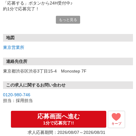
「応募する」ボタンから24H受付中♪
約1分で応募完了！
もっと見る
■電話応募の場合
電話応募も歓迎！（受付:10:00〜20:00）
土日祝も受付中♪
地図
【選考フロー】
東京営業所
①応募から3営業日を目安に、メールorお電話でご連絡します。
②面接日時を決定！「0120」から始まる電話番号からご連絡します
★スマホでWEB面接（LINEなど）・出張面接・事務所面接と選べま
連絡先住所
す
東京都渋谷区渋谷3丁目15-4 Monostep 7F
③面接実施（履歴書不要）
④勤務開始（スタート日は応相談）
※ご希望があれば、職場見学の調整もOKです！
この求人に関するお問い合わせ
0120-980-746
お気軽にご応募ください♪
担当：採用担当
応募画面へ進む
1分で応募完了!!
キープ
求人応募期間：2026/08/07～2026/08/31