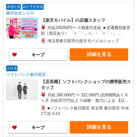
派遣社員
紹介予定派遣
株式会社シエロ
【楽天モバイル】の店舗スタッフ
月給245250円〜 ※残業代支給 ★交通費別途支
給（規定あり） ゜+゜・。○。・゜+゜・。
○。・゜+゜ 入社祝い金10万円支給(規定有) お友達
埼玉県春日部市の楽天モバイルショップ
を紹介頂くと, インセンティブ支給(規定有) ゜・。
○。・゜+゜・。○。・゜+゜
詳細を見る
キープ
正社員
ソフトバンク春日部店
【店長職】ソフトバンクショップの携帯販売ス
タッフ
月給 260,000円 〜 322,000円 試用期間あり 6
ヶ月 月給25万円以上 ※経験・能力による 【試用
期間】月給 260000 円 〜 322000 円
■ソフトバンク春日部店 埼玉県 春日部市 中央
2丁目 5‐13
詳細を見る
キープ