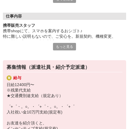
日々変わる専門知識を覚えるのはやっぱり大変。
でも心配ご無用！
仕事内容
シエロのご紹介するお店は、チームワークが良く
携帯販売スタッフ
お互いに教え合ったり、フォローしあったりする
携帯shopにて、スマホを案内するおシゴト♪
和気あいあいとした人間関係がある店舗ばかり！
特に難しい説明もないので、ご安心を。新規契約、機種変更、
皆で一緒にステップアップしましょう♪
各種料金プランのご相談対応・ご提案などをお願いします。
もっと見る
【選べるお仕事いろいろ】
初めての方でも安心♪
￣￣￣￣￣￣￣￣￣￣￣
あなた専属のコーディネーターが親切・丁寧にフォローするので、
▼オフィスワーク
満足度◎
事務、経理、データ入力、コールセンター、受付
募集情報（派遣社員・紹介予定派遣）
▼工場・製造・軽作業系
■携帯やインターネット販売業務
機械/食品製造・梱包・仕分け・加工・組立・検査
給与
docomo(ドコモ)/au(エーユー)・KDDI/softbank(ソフトバンク)など
▼美容系
日給12400円〜
の大手キャリアから
眉毛サロンのアイブロウ・ネイリスト・エステ
※残業代支給
ワイモバイル(Y!mobille)、楽天モバイル、UQなど格安スマホまで幅
▼営業・販売
★交通費別途支給（規定あり）
広く紹介可能♪
法人営業・アパレル販売・個別指導塾・人材紹介
人気のApple（アップル）店舗もございます！
▼人気案件も多数♪
゜+゜・。○。・゜+゜・。○。・゜+゜
短期・期間限定・オープニング・官公庁案件
入社祝い金10万円支給(規定有)
上場/優良/大手企業など
お友達を紹介頂くと,
【スマホ面接実施中】
インセンティブ支給(規定有)