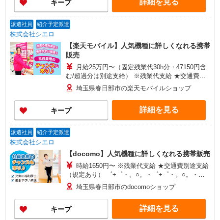
詳細を見る
キープ
+゜・。○。・゜+゜
派遣社員
紹介予定派遣
株式会社シエロ
【楽天モバイル】人気機種に詳しくなれる携帯
販売
月給25万円〜（固定残業代30h分・47150円含
む/超過分は別途支給） ※残業代支給 ★交通費別
途支給（規定あり） ゜+゜・。○。・゜+゜・。
埼玉県春日部市の楽天モバイルショップ
○。・゜+゜ 入社祝い金10万円支給(規定有) お友達
を紹介頂くと, インセンティブ支給(規定有) ゜・。
詳細を見る
キープ
○。・゜+゜・。○。・゜+゜
派遣社員
紹介予定派遣
株式会社シエロ
【docomo】人気機種に詳しくなれる携帯販売
時給1650円〜 ※残業代支給 ★交通費別途支給
（規定あり） ゜+゜・。○。・゜+゜・。○。・゜
+゜ 入社祝い金10万円支給(規定有) お友達を紹介
埼玉県春日部市のdocomoショップ
頂くと, インセンティブ支給(規定有) ★月2回払
い・週払い可能（規程有）★ ゜・。○。・゜
詳細を見る
キープ
+゜・。○。・゜+゜