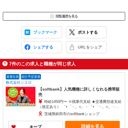
閲覧履歴を見る
ブックマーク
ポストする
シェアする
URLをシェア
7
件のこの求人と職種が同じ求人
派遣社員
紹介予定派遣
株式会社シエロ
【softbank】人気機種に詳しくなれる携帯販
売
時給1450円〜 ※残業代支給 ★交通費別途支給
（規定あり） ゜+゜・。○。・゜+゜・。○。・゜
+゜ 入社祝い金10万円支給(規定有) お友達を紹介
茨城県鉾田市のsoftbankショップ
頂くと, インセンティブ支給(規定有) ★月2回払
い・週払い可能（規程有）★ ゜・。○。・゜
詳細を見る
キープ
+゜・。○。・゜+゜