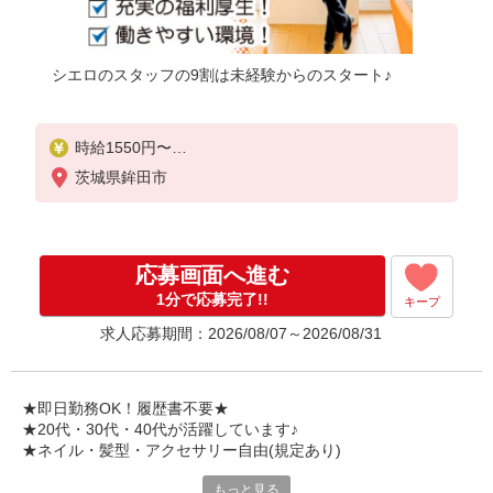
シエロのスタッフの9割は未経験からのスタート♪
時給1550円〜
※残業代支給
茨城県鉾田市
★交通費別途支給（規定あり）
゜+゜・。○。・゜+゜・。○。・゜+゜
入社祝い金10万円支給(規定有)
応募画面へ進む
お友達を紹介頂くと,
1分で応募完了!!
キープ
インセンティブ支給(規定有)
求人応募期間：2026/08/07～2026/08/31
★月2回払い・週払い可能（規程有）★
゜・。○。・゜+゜・。○。・゜+゜
★即日勤務OK！履歴書不要★
★20代・30代・40代が活躍しています♪
★ネイル・髪型・アクセサリー自由(規定あり)
もっと見る
新しい機種やプラン。