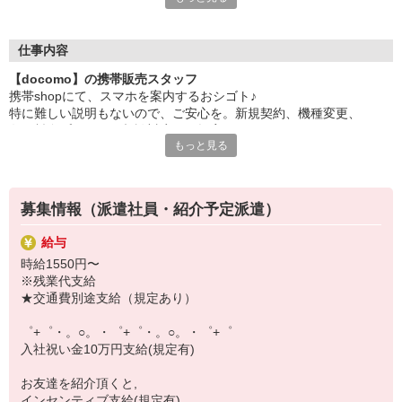
日々変わる専門知識を覚えるのはやっぱり大変。
でも心配ご無用！
仕事内容
シエロのご紹介するお店は、チームワークが良く
【docomo】の携帯販売スタッフ
お互いに教え合ったり、フォローしあったりする
携帯shopにて、スマホを案内するおシゴト♪
和気あいあいとした人間関係がある店舗ばかり！
特に難しい説明もないので、ご安心を。新規契約、機種変更、
皆で一緒にステップアップしましょう♪
各種料金プランのご相談対応・ご提案などをお願いします。
もっと見る
【選べるお仕事いろいろ】
初めての方でも安心♪
￣￣￣￣￣￣￣￣￣￣￣
あなた専属のコーディネーターが親切・丁寧にフォローするので、
▼オフィスワーク
満足度◎
事務、経理、データ入力、コールセンター、受付
募集情報（派遣社員・紹介予定派遣）
▼工場・製造・軽作業系
■携帯やインターネット販売業務
機械/食品製造・梱包・仕分け・加工・組立・検査
給与
docomo(ドコモ)/au(エーユー)・KDDI/softbank(ソフトバンク)など
▼美容系
時給1550円〜
の大手キャリアから
眉毛サロンのアイブロウ・ネイリスト・エステ
※残業代支給
ワイモバイル(Y!mobille)、楽天モバイル、UQなど格安スマホまで幅
▼営業・販売
★交通費別途支給（規定あり）
広く紹介可能♪
法人営業・アパレル販売・個別指導塾・人材紹介
人気のApple（アップル）店舗もございます！
▼人気案件も多数♪
゜+゜・。○。・゜+゜・。○。・゜+゜
短期・期間限定・オープニング・官公庁案件
入社祝い金10万円支給(規定有)
上場/優良/大手企業など
お友達を紹介頂くと,
【スマホ面接実施中】
インセンティブ支給(規定有)