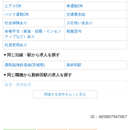
ピアスOK
車通勤OK
バイク通勤OK
交通費支給
社会保険あり
入社祝い金あり
各種手当（家族・役職・インセン
制服貸与
ティブなど）あり
社員登用あり
同じ沿線・駅から求人を探す
鹿島臨海鉄道線(茨城県)
新鉾田駅
同じ職種から新鉾田駅の求人を探す
家電・携帯販売
関連する条件をもっと見る
同じ雇用形態から新鉾田駅の求人を探す
派遣社員
紹介予定派遣
同じ特徴から新鉾田駅の求人を探す
ID：AE0807947867
即日勤務OK
履歴書不要