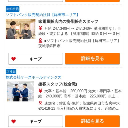
契約社員
ソフトバンク販売契約社員【鉾田市エリア】
家電量販店内の携帯販売スタッフ
月給 247,340円 〜 247,340円 試用期間なし ※
経験・能力による 【試用期間】時給 0 円 〜 0 円
■ソフトバンク販売契約社員【鉾田市エリア】
茨城県鉾田市
詳細を見る
キープ
正社員
株式会社ケーズホールディングス
接客スタッフ(総合職)
大卒：基本給 260,000円 短大・専門卒：基本
給 240,000円 高卒：基本給 225,000円 ※上記
は2026年4月実績。 ※経験・年齢などを考慮し、
店舗名：鉾田店 住所：茨城県鉾田市安房字水
加給・優遇いたします。 ・各種手当 役職、通勤、
砂1418-13 ※入社時の人員状況により、近隣の他
時間外、家族、目標達成、資格 等
店舗へ配属される可能性がございます。 ※入社数
年後は、関東全域（茨城県、東京都、千葉県、埼
詳細を見る
キープ
玉県、神奈川県、栃木県、群馬県）及び山梨県内