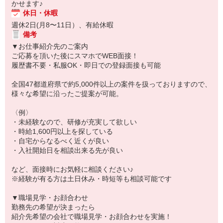
かせます♪
休日・休暇
週休2日(月8〜11日）、有給休暇
備考
▼お仕事紹介先のご案内
ご応募を頂いた後にスマホでWEB面接！
履歴書不要・私服OK・即日での登録面接も可能
全国47都道府県で約5,000件以上の案件を扱っておりますので、
様々な希望に沿ったご提案が可能。
〈例〉
・未経験なので、研修が充実して欲しい
・時給1,600円以上を探している
・自宅からなるべく近くが良い
・入社開始日を相談出来る先が良い
など、面接時にお気軽に相談ください♪
※経験が有る方は土日休み・時短等も相談可能です
▼職場見学・お顔合わせ
勤務先の希望が決まったら
紹介先希望の会社で職場見学・お顔合わせを実施！