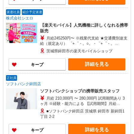
派遣社員
紹介予定派遣
株式会社シエロ
【楽天モバイル】人気機種に詳しくなれる携帯
販売
月給245250円〜 ※残業代支給 ★交通費別途支
給（規定あり） ゜+゜・。○。・゜+゜・。
○。・゜+゜ 入社祝い金10万円支給(規定有) お友達
茨城県鉾田市の楽天モバイルショップ
を紹介頂くと, インセンティブ支給(規定有) ゜・。
○。・゜+゜・。○。・゜+゜
詳細を見る
キープ
正社員
ソフトバンク鉾田店
ソフトバンクショップの携帯販売スタッフ
月給 210,000円 〜 280,000円 試用期間あり 3
ヶ月 ※経験・能力による 【試用期間】月給
210000 円 〜 280000 円
■ソフトバンク鉾田店 茨城県 鉾田市 新鉾田1
丁目 2‐2
詳細を見る
キープ