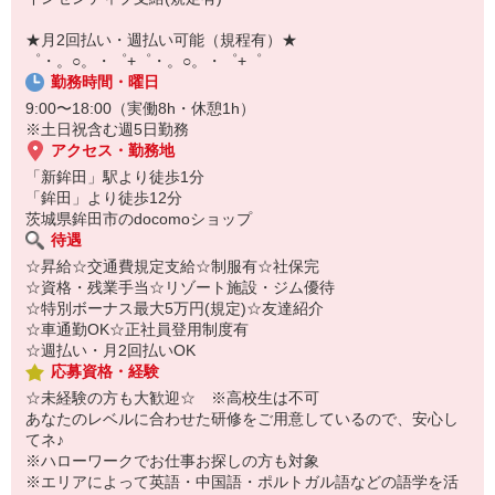
￣￣￣￣￣￣￣￣￣
自宅に居ながらスマホでカンタン面接OK！
★月2回払い・週払い可能（規程有）★
オンライン面談なのでスピード対応。
゜・。○。・゜+゜・。○。・゜+゜
勤務時間・曜日
9:00〜18:00（実働8h・休憩1h）
※土日祝含む週5日勤務
アクセス・勤務地
「新鉾田」駅より徒歩1分
「鉾田」より徒歩12分
茨城県鉾田市のdocomoショップ
待遇
☆昇給☆交通費規定支給☆制服有☆社保完
☆資格・残業手当☆リゾート施設・ジム優待
☆特別ボーナス最大5万円(規定)☆友達紹介
☆車通勤OK☆正社員登用制度有
☆週払い・月2回払いOK
応募資格・経験
☆未経験の方も大歓迎☆ ※高校生は不可
あなたのレベルに合わせた研修をご用意しているので、安心し
てネ♪
※ハローワークでお仕事お探しの方も対象
※エリアによって英語・中国語・ポルトガル語などの語学を活