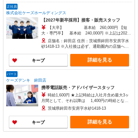
での転居を伴う転勤があります。
正社員
株式会社ケーズホールディングス
【2027年新卒採用】接客・販売スタッフ
【大卒】 基本給 260,000円 【短
大・専門卒】 基本給 240,000円 ※上記は2026
年4月実績。 ・各種手当 役職、通勤、時間外、家
店舗名：鉾田店 住所：茨城県鉾田市安房字水
族、目標達成、資格 等
砂1418-13 ※入社後は必ず、通勤圏内の店舗へ配
属 ※入社時の人員状況により、近隣の他店舗へ配
※平
属される可能性がございます。 ※入社数年後は、
詳細を見る
キープ
均年収570万円 ※平均勤続年数17年以上
関東全域（茨城県、東京都、千葉県、埼玉県、神
奈川県、栃木県、群馬県）及び山梨県内での転居
を伴う転勤があります。
パート
ケーズデンキ 鉾田店
携帯電話販売・アドバイザースタッフ
時給1,600円 ★上記時給は入社月含め最大3ヶ
月間として、それ以降は 1,400円の時給となり
ます。 ★年1回、昇給・昇格制度あり・賞与あり
茨城県鉾田市安房字水砂1418-13
※当社規定あり ※アルバイト除く
詳細を見る
キープ