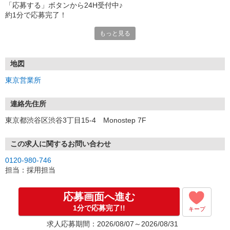
「応募する」ボタンから24H受付中♪
約1分で応募完了！
もっと見る
■電話応募の場合
電話応募も歓迎！（受付:10:00〜20:00）
土日祝も受付中♪
地図
【選考フロー】
東京営業所
①応募から3営業日を目安に、メールorお電話でご連絡します。
②面接日時を決定！「0120」から始まる電話番号からご連絡します
★スマホでWEB面接（LINEなど）・出張面接・事務所面接と選べま
連絡先住所
す
東京都渋谷区渋谷3丁目15-4 Monostep 7F
③面接実施（履歴書不要）
④勤務開始（スタート日は応相談）
※ご希望があれば、職場見学の調整もOKです！
この求人に関するお問い合わせ
0120-980-746
お気軽にご応募ください♪
担当：採用担当
応募画面へ進む
1分で応募完了!!
キープ
求人応募期間：2026/08/07～2026/08/31