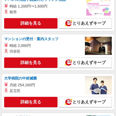
ケーズデンキ オーツーパーク稲毛店
時給 1,200円〜1,500円
販売スタッフ
柏市
時給1,695円〜1,795円 （勤務時間・日数・曜
日等による） ★上記時給は入社月含め最大3ヶ月
詳細を見る
とりあえずキープ
間として、それ以降は 1,195円〜1,295円の時給
千葉県千葉市稲毛区園生町380-1
となります。 ★年1回、昇給・昇格制度あり・賞
与あり ※当社規定あり ※アルバイト除く
マンションの受付・案内スタッフ
詳細を見る
キープ
★上記時給はスタート時の時給です。
時給 2,000円
渋谷区
詳細を見る
とりあえずキープ
大学病院の中材滅菌
月給 254,160円
足立区
詳細を見る
とりあえずキープ