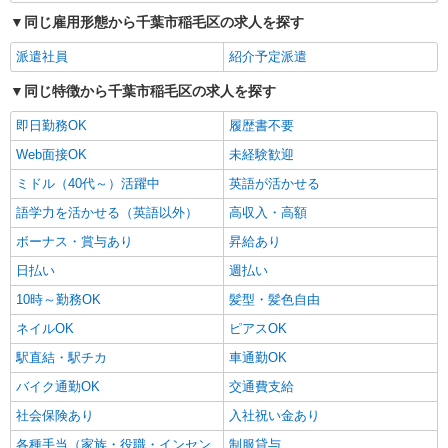
同じ雇用形態から千葉市稲毛区の求人を探す
派遣社員
紹介予定派遣
同じ特徴から千葉市稲毛区の求人を探す
即日勤務OK
履歴書不要
Web面接OK
未経験歓迎
ミドル（40代～）活躍中
英語が活かせる
語学力を活かせる（英語以外）
高収入・高額
ボーナス・賞与あり
昇給あり
日払い
週払い
10時～勤務OK
髪型・髪色自由
ネイルOK
ピアスOK
駅直結・駅チカ
車通勤OK
バイク通勤OK
交通費支給
社会保険あり
入社祝い金あり
各種手当（家族・役職・インセン
制服貸与