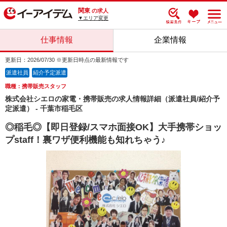
関東
の求人
▼エリア変更
仕事情報
企業情報
更新日：2026/07/30 ※更新日時点の最新情報です
派遣社員
紹介予定派遣
職種：携帯販売スタッフ
株式会社シエロの家電・携帯販売の求人情報詳細（派遣社員/紹介予
定派遣） - 千葉市稲毛区
◎稲毛◎【即日登録/スマホ面接OK】大手携帯ショッ
プstaff！裏ワザ便利機能も知れちゃう♪