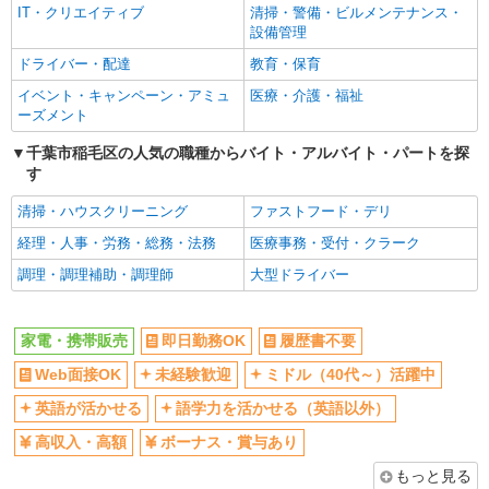
IT・クリエイティブ
清掃・警備・ビルメンテナンス・
語学力を活かせる（英語以外）
高収入・高額
設備管理
ボーナス・賞与あり
昇給あり
ドライバー・配達
教育・保育
日払い
週払い
イベント・キャンペーン・アミュ
医療・介護・福祉
10時～勤務OK
髪型・髪色自由
ーズメント
ネイルOK
ピアスOK
千葉市稲毛区の人気の職種からバイト・アルバイト・パートを探
す
駅直結・駅チカ
車通勤OK
バイク通勤OK
交通費支給
清掃・ハウスクリーニング
ファストフード・デリ
社会保険あり
入社祝い金あり
経理・人事・労務・総務・法務
医療事務・受付・クラーク
各種手当（家族・役職・インセン
制服貸与
調理・調理補助・調理師
大型ドライバー
ティブなど）あり
社員登用あり
家電・携帯販売
即日勤務OK
履歴書不要
同じ職種から求人を探す
Web面接OK
未経験歓迎
ミドル（40代～）活躍中
販売・接客サービス
英語が活かせる
語学力を活かせる（英語以外）
家電・携帯販売
高収入・高額
ボーナス・賞与あり
同じ特徴から求人を探す
もっと見る