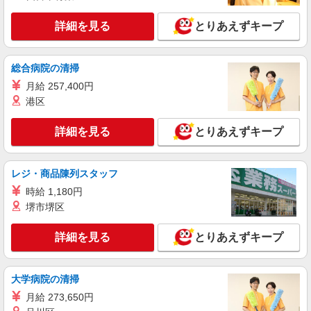
千葉県千葉市稲毛区園生町
詳細を見る
とりあえずキープ
詳細を見る
キープ
総合病院の清掃
派遣社員
月給 257,400円
株式会社日本パーソナルビジネス 首都圏支社（T11_1385）
港区
≪携帯販売｜家電量販店のauコーナー≫
時給1700円〜1800円 ◆交通費規定支給◆直雇
詳細を見る
とりあえずキープ
用へ切替後：月給286,200円＋交通費
千葉県千葉市稲毛区長沼町
レジ・商品陳列スタッフ
詳細を見る
キープ
時給 1,180円
堺市堺区
派遣社員
株式会社日本パーソナルビジネス 首都圏支社（KT01_01413）
詳細を見る
とりあえずキープ
楽天モバイル／稲毛店／未経験ok／髪型自由
時給1600円 ◆一律交通費含む
大学病院の清掃
千葉県千葉市稲毛区
月給 273,650円