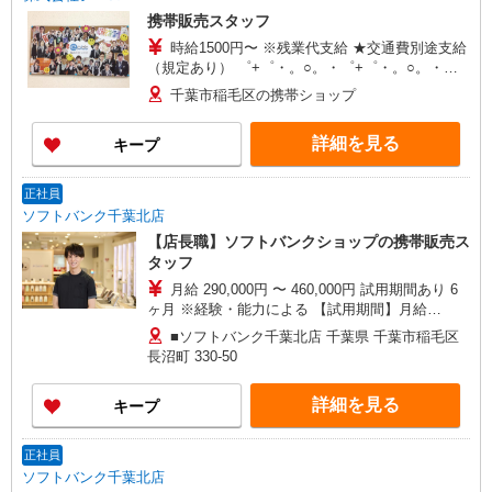
携帯販売スタッフ
時給1500円〜 ※残業代支給 ★交通費別途支給
（規定あり） ゜+゜・。○。・゜+゜・。○。・゜
+゜ 入社祝い金10万円支給(規定有) お友達を紹介
千葉市稲毛区の携帯ショップ
頂くと, インセンティブ支給(規定有) ★月2回払
い・週払い可能（規程有）★ ゜・。○。・゜
詳細を見る
キープ
+゜・。○。・゜+゜
正社員
ソフトバンク千葉北店
【店長職】ソフトバンクショップの携帯販売ス
タッフ
月給 290,000円 〜 460,000円 試用期間あり 6
ヶ月 ※経験・能力による 【試用期間】月給
290000 円 〜 340000 円
■ソフトバンク千葉北店 千葉県 千葉市稲毛区
長沼町 330‐50
詳細を見る
キープ
正社員
ソフトバンク千葉北店