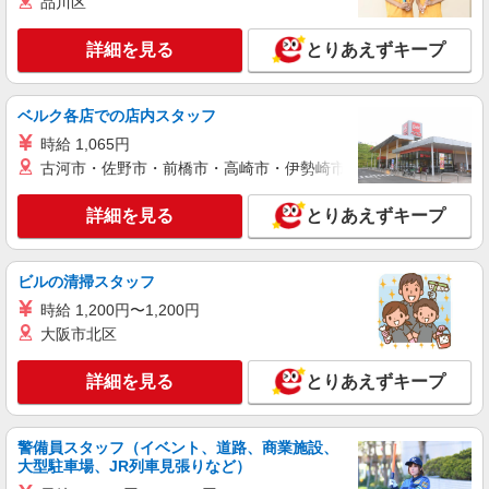
品川区
詳細を見る
キープ
詳細を見る
とりあえずキープ
正社員
株式会社ケーズホールディングス
接客スタッフ(総合職)
ベルク各店での店内スタッフ
大卒：基本給 260,000円 短大・専門卒：基本
時給 1,065円
給 240,000円 高卒：基本給 225,000円 ※上記
古河市・佐野市・前橋市・高崎市・伊勢崎市・太田市・館林市・
は2026年4月実績。 ※経験・年齢などを考慮し、
店舗名：オーツーパーク稲毛店 住所：千葉県
加給・優遇いたします。 ・各種手当 役職、通勤、
千葉市稲毛区園生町380-1 ※入社時の人員状況に
時間外、家族、目標達成、資格 等
詳細を見る
とりあえずキープ
より、近隣の他店舗へ配属される可能性がござい
ます。 ※入社数年後は、関東全域（茨城県、東京
詳細を見る
キープ
都、千葉県、埼玉県、神奈川県、栃木県、群馬
県）及び山梨県内での転居を伴う転勤がありま
ビルの清掃スタッフ
す。
正社員
時給 1,200円〜1,200円
株式会社ケーズホールディングス
大阪市北区
【2027年新卒採用】接客・販売スタッフ
【大卒】 基本給 260,000円 【短
詳細を見る
とりあえずキープ
大・専門卒】 基本給 240,000円 ※上記は2026
年4月実績。 ・各種手当 役職、通勤、時間外、家
店舗名：オーツーパーク稲毛店 住所：千葉県
族、目標達成、資格 等
千葉市稲毛区園生町380-1 ※入社後は必ず、通勤
警備員スタッフ（イベント、道路、商業施設、
圏内の店舗へ配属 ※入社時の人員状況により、近
大型駐車場、JR列車見張りなど）
※平
隣の他店舗へ配属される可能性がございます。 ※
詳細を見る
キープ
均年収570万円 ※平均勤続年数17年以上