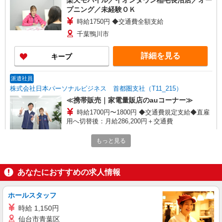
楽天モバイル／イオンタウン稲毛長沼店／オー
プニング／未経験ＯＫ
時給1750円 ◆交通費全額支給
千葉鴨川市
詳細を見る
キープ
派遣社員
株式会社日本パーソナルビジネス 首都圏支社（T11_215）
≪携帯販売｜家電量販店のauコーナー≫
時給1700円〜1800円 ◆交通費規定支給◆直雇
用へ切替後：月給286,200円＋交通費
千葉県千葉市稲毛区園生町
もっと見る
詳細を見る
キープ
あなたにおすすめの求人情報
派遣社員
株式会社日本パーソナルビジネス 首都圏支社（T11_1199）
ホールスタッフ
≪携帯販売｜家電量販店のソフトバンクコーナ
時給 1,150円
ー≫
仙台市青葉区
時給1500円 ◆交通費規定支給