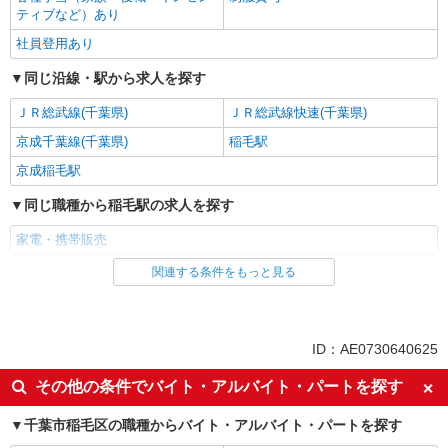
ティブなど）あり
社員登用あり
同じ沿線・駅から求人を探す
ＪＲ総武線(千葉県)
ＪＲ総武線快速(千葉県)
京成千葉線(千葉県)
稲毛駅
京成稲毛駅
同じ職種から稲毛駅の求人を探す
家電・携帯販売
関連する条件をもっと見る
同じ雇用形態から稲毛駅の求人を探す
派遣社員
紹介予定派遣
同じ特徴から稲毛駅の求人を探す
ID：AE0730640625
即日勤務OK
履歴書不要
その他の条件でバイト・アルバイト・パートを探す
Web面接OK
未経験歓迎
千葉市稲毛区の職種からバイト・アルバイト・パートを探す
ミドル（40代～）活躍中
英語が活かせる