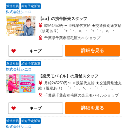
派遣社員
紹介予定派遣
株式会社シエロ
【au】の携帯販売スタッフ
時給1450円〜 ※残業代支給 ★交通費別途支給
（規定あり） ゜+゜・。○。・゜+゜・。○。・゜
+゜ 入社祝い金10万円支給(規定有) お友達を紹介
千葉県千葉市稲毛区のauショップ
頂くと, インセンティブ支給(規定有) ★月2回払
い・週払い可能（規程有）★ ゜・。○。・゜
詳細を見る
キープ
+゜・。○。・゜+゜
派遣社員
紹介予定派遣
株式会社シエロ
【楽天モバイル】の店舗スタッフ
月給245250円〜 ※残業代支給 ★交通費別途支
給（規定あり） ゜+゜・。○。・゜+゜・。
○。・゜+゜ 入社祝い金10万円支給(規定有) お友達
千葉県千葉市稲毛区の楽天モバイルショップ
を紹介頂くと, インセンティブ支給(規定有) ゜・。
○。・゜+゜・。○。・゜+゜
詳細を見る
キープ
派遣社員
紹介予定派遣
株式会社シエロ