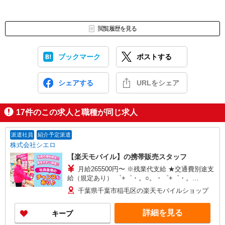
閲覧履歴を見る
ブックマーク
ポストする
シェアする
URLをシェア
17
件のこの求人と職種が同じ求人
派遣社員
紹介予定派遣
株式会社シエロ
【楽天モバイル】の携帯販売スタッフ
月給265500円〜 ※残業代支給 ★交通費別途支
給（規定あり） ゜+゜・。○。・゜+゜・。
○。・゜+゜ 入社祝い金10万円支給(規定有) お友達
千葉県千葉市稲毛区の楽天モバイルショップ
を紹介頂くと, インセンティブ支給(規定有) ゜・。
○。・゜+゜・。○。・゜+゜
詳細を見る
キープ