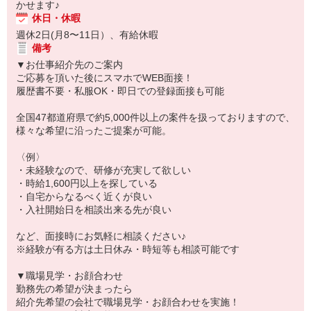
かせます♪
休日・休暇
週休2日(月8〜11日）、有給休暇
備考
▼お仕事紹介先のご案内
ご応募を頂いた後にスマホでWEB面接！
履歴書不要・私服OK・即日での登録面接も可能
全国47都道府県で約5,000件以上の案件を扱っておりますので、
様々な希望に沿ったご提案が可能。
〈例〉
・未経験なので、研修が充実して欲しい
・時給1,600円以上を探している
・自宅からなるべく近くが良い
・入社開始日を相談出来る先が良い
など、面接時にお気軽に相談ください♪
※経験が有る方は土日休み・時短等も相談可能です
▼職場見学・お顔合わせ
勤務先の希望が決まったら
紹介先希望の会社で職場見学・お顔合わせを実施！