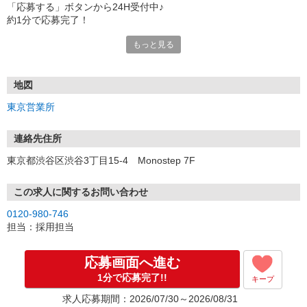
「応募する」ボタンから24H受付中♪
約1分で応募完了！
もっと見る
■電話応募の場合
電話応募も歓迎！（受付:10:00〜20:00）
土日祝も受付中♪
地図
【選考フロー】
東京営業所
①応募から3営業日を目安に、メールorお電話でご連絡します。
②面接日時を決定！「0120」から始まる電話番号からご連絡します
★スマホでWEB面接（LINEなど）・出張面接・事務所面接と選べま
連絡先住所
す
東京都渋谷区渋谷3丁目15-4 Monostep 7F
③面接実施（履歴書不要）
④勤務開始（スタート日は応相談）
※ご希望があれば、職場見学の調整もOKです！
この求人に関するお問い合わせ
0120-980-746
お気軽にご応募ください♪
担当：採用担当
応募画面へ進む
1分で応募完了!!
キープ
求人応募期間：2026/07/30～2026/08/31