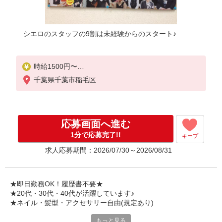
シエロのスタッフの9割は未経験からのスタート♪
時給1500円〜
※残業代支給
千葉県千葉市稲毛区
★交通費別途支給（規定あり）
゜+゜・。○。・゜+゜・。○。・゜+゜
入社祝い金10万円支給(規定有)
応募画面へ進む
お友達を紹介頂くと,
1分で応募完了!!
キープ
インセンティブ支給(規定有)
求人応募期間：2026/07/30～2026/08/31
★月2回払い・週払い可能（規程有）★
゜・。○。・゜+゜・。○。・゜+゜
★即日勤務OK！履歴書不要★
★20代・30代・40代が活躍しています♪
★ネイル・髪型・アクセサリー自由(規定あり)
もっと見る
新しい機種やプラン。