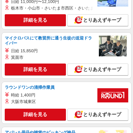
日給 11,000円〜12,100円
入社数年後は、関東全域（茨城県、東京都、千葉
県、埼玉県、神奈川県、栃木県、群馬県）及び山
栃木市・小山市・さいたま市西区・さいたま市岩槻区・久喜市・
梨県内での転居を伴う転勤があります。
パート
ケーズデンキ オーツーパーク稲毛店
詳細を見る
とりあえずキープ
携帯電話販売・アドバイザースタッフ
時給2,100円 ★上記時給は入社月含め最大3ヶ
マイクロバスにて教習所に通う生徒の送迎ドラ
月間として、それ以降は 1,600円の時給となり
イバー
ます。 ★年1回、昇給・昇格制度あり・賞与あり
千葉県千葉市稲毛区園生町380-1
※当社規定あり ※アルバイト除く
日給 15,850円
箕面市
詳細を見る
キープ
詳細を見る
とりあえずキープ
パート
ケーズデンキ オーツーパーク稲毛店
レジスタッフ
ラウンドワンの清掃作業員
時給1,695円〜1,795円 （勤務時間・日数・曜
時給 1,400円
日等による） ★上記時給は入社月含め最大3ヶ月
大阪市城東区
間として、それ以降は 1,195円〜1,295円の時給
千葉県千葉市稲毛区園生町380-1
となります。 ★年1回、昇給・昇格制度あり・賞
与あり ※当社規定あり ※アルバイト除く
詳細を見る
とりあえずキープ
詳細を見る
キープ
★上記時給はスタート時の時給です。
パート
アパレル用品や雑貨のピッキング検品