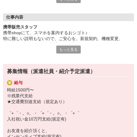
日々変わる専門知識を覚えるのはやっぱり大変。
でも心配ご無用！
仕事内容
シエロのご紹介するお店は、チームワークが良く
携帯販売スタッフ
お互いに教え合ったり、フォローしあったりする
携帯shopにて、スマホを案内するおシゴト♪
和気あいあいとした人間関係がある店舗ばかり！
特に難しい説明もないので、ご安心を。新規契約、機種変更、
皆で一緒にステップアップしましょう♪
各種料金プランのご相談対応・ご提案などをお願いします。
もっと見る
【選べるお仕事いろいろ】
初めての方でも安心♪
￣￣￣￣￣￣￣￣￣￣￣
あなた専属のコーディネーターが親切・丁寧にフォローするので、
▼オフィスワーク
満足度◎
事務、経理、データ入力、コールセンター、受付
募集情報（派遣社員・紹介予定派遣）
▼工場・製造・軽作業系
■携帯やインターネット販売業務
機械/食品製造・梱包・仕分け・加工・組立・検査
給与
docomo(ドコモ)/au(エーユー)・KDDI/softbank(ソフトバンク)など
▼美容系
時給1500円〜
の大手キャリアから
眉毛サロンのアイブロウ・ネイリスト・エステ
※残業代支給
ワイモバイル(Y!mobille)、楽天モバイル、UQなど格安スマホまで幅
▼営業・販売
★交通費別途支給（規定あり）
広く紹介可能♪
法人営業・アパレル販売・個別指導塾・人材紹介
人気のApple（アップル）店舗もございます！
▼人気案件も多数♪
゜+゜・。○。・゜+゜・。○。・゜+゜
短期・期間限定・オープニング・官公庁案件
入社祝い金10万円支給(規定有)
上場/優良/大手企業など
お友達を紹介頂くと,
【スマホ面接実施中】
インセンティブ支給(規定有)