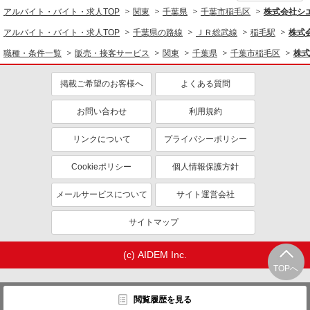
未経験歓迎
ミドル（40代～）活躍中
アルバイト・バイト・求人TOP
関東
千葉県
千葉市稲毛区
株式会社シ
英語が活かせる
ボーナス・賞与あり
アルバイト・バイト・求人TOP
千葉県の路線
ＪＲ総武線
稲毛駅
株式
日払い
車通勤OK
職種・条件一覧
販売・接客サービス
関東
千葉県
千葉市稲毛区
株式
交通費支給
社会保険あり
掲載ご希望のお客様へ
よくある質問
社員登用あり
お問い合わせ
利用規約
リンクについて
プライバシーポリシー
Cookieポリシー
個人情報保護方針
メールサービスについて
サイト運営会社
サイトマップ
(c) AIDEM Inc.
TOPへ
閲覧履歴を見る