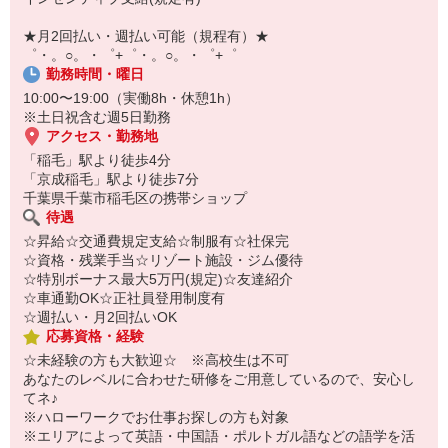
￣￣￣￣￣￣￣￣￣
自宅に居ながらスマホでカンタン面接OK！
★月2回払い・週払い可能（規程有）★
オンライン面談なのでスピード対応。
゜・。○。・゜+゜・。○。・゜+゜
勤務時間・曜日
10:00〜19:00（実働8h・休憩1h）
※土日祝含む週5日勤務
アクセス・勤務地
「稲毛」駅より徒歩4分
「京成稲毛」駅より徒歩7分
千葉県千葉市稲毛区の携帯ショップ
待遇
☆昇給☆交通費規定支給☆制服有☆社保完
☆資格・残業手当☆リゾート施設・ジム優待
☆特別ボーナス最大5万円(規定)☆友達紹介
☆車通勤OK☆正社員登用制度有
☆週払い・月2回払いOK
応募資格・経験
☆未経験の方も大歓迎☆ ※高校生は不可
あなたのレベルに合わせた研修をご用意しているので、安心し
てネ♪
※ハローワークでお仕事お探しの方も対象
※エリアによって英語・中国語・ポルトガル語などの語学を活