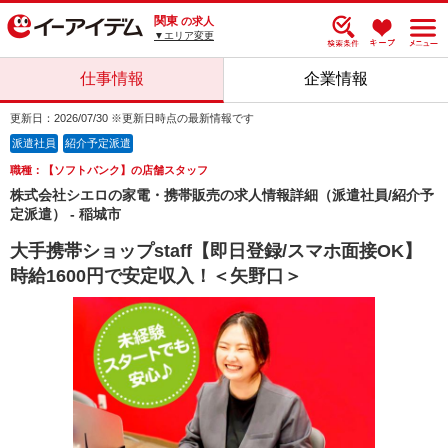
関東
の求人
▼エリア変更
仕事情報
企業情報
更新日：2026/07/30 ※更新日時点の最新情報です
派遣社員
紹介予定派遣
職種：【ソフトバンク】の店舗スタッフ
株式会社シエロの家電・携帯販売の求人情報詳細（派遣社員/紹介予
定派遣） - 稲城市
大手携帯ショップstaff【即日登録/スマホ面接OK】
時給1600円で安定収入！＜矢野口＞