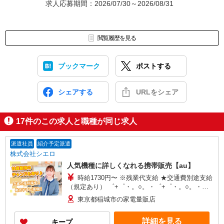
求人応募期間：2026/07/30～2026/08/31
閲覧履歴を見る
ブックマーク
ポストする
シェアする
URLをシェア
17
件のこの求人と職種が同じ求人
派遣社員
紹介予定派遣
株式会社シエロ
人気機種に詳しくなれる携帯販売【au】
時給1730円〜 ※残業代支給 ★交通費別途支給
（規定あり） ゜+゜・。○。・゜+゜・。○。・゜
+゜ 入社祝い金10万円支給(規定有) お友達を紹介
東京都稲城市の家電量販店
頂くと, インセンティブ支給(規定有) ★月2回払
い・週払い可能（規程有）★ ゜・。○。・゜
詳細を見る
キープ
+゜・。○。・゜+゜