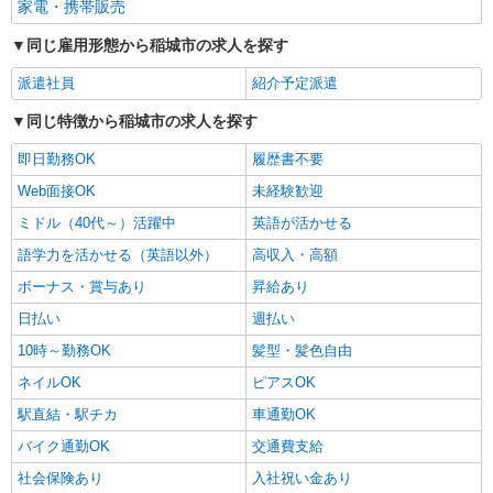
家電・携帯販売
同じ雇用形態から稲城市の求人を探す
派遣社員
紹介予定派遣
同じ特徴から稲城市の求人を探す
即日勤務OK
履歴書不要
Web面接OK
未経験歓迎
ミドル（40代～）活躍中
英語が活かせる
語学力を活かせる（英語以外）
高収入・高額
ボーナス・賞与あり
昇給あり
日払い
週払い
10時～勤務OK
髪型・髪色自由
ネイルOK
ピアスOK
駅直結・駅チカ
車通勤OK
バイク通勤OK
交通費支給
社会保険あり
入社祝い金あり