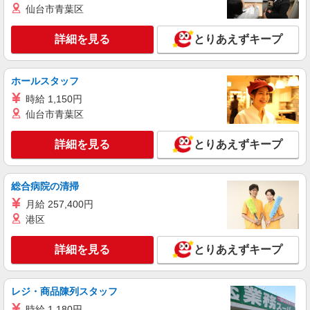
接客スタッフ(総合職)
仙台市青葉区
大卒：基本給 260,000円 短大・専門卒：基本
給 240,000円 高卒：基本給 225,000円 ※上記
詳細を見る
とりあえずキープ
は2026年4月実績。 ※経験・年齢などを考慮し、
店舗名：稲城若葉台店 住所：東京都稲城市若
加給・優遇いたします。 ・各種手当 役職、通勤、
葉台2丁目10番2 ※入社時の人員状況により、近隣
時間外、家族、目標達成、資格 等
の他店舗へ配属される可能性がございます。 ※入
ホールスタッフ
社数年後は、関東全域（茨城県、東京都、千葉
詳細を見る
キープ
時給 1,150円
県、埼玉県、神奈川県、栃木県、群馬県）及び山
仙台市青葉区
梨県内での転居を伴う転勤があります。
正社員
株式会社ケーズホールディングス
詳細を見る
とりあえずキープ
【2027年新卒採用】接客・販売スタッフ
【大卒】 基本給 260,000円 【短
総合病院の清掃
大・専門卒】 基本給 240,000円 ※上記は2026
年4月実績。 ・各種手当 役職、通勤、時間外、家
月給 257,400円
店舗名：稲城若葉台店 住所：東京都稲城市若
族、目標達成、資格 等
葉台2丁目10番2 ※入社後は必ず、通勤圏内の店舗
港区
へ配属 ※入社時の人員状況により、近隣の他店舗
※平
へ配属される可能性がございます。 ※入社数年後
詳細を見る
詳細を見る
キープ
とりあえずキープ
均年収570万円 ※平均勤続年数17年以上
は、関東全域（茨城県、東京都、千葉県、埼玉
県、神奈川県、栃木県、群馬県）及び山梨県内で
の転居を伴う転勤があります。
正社員
レジ・商品陳列スタッフ
株式会社ケーズホールディングス
時給 1,180円