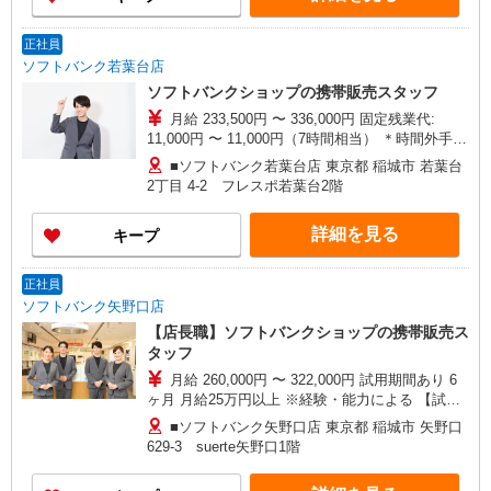
正社員
ソフトバンク若葉台店
ソフトバンクショップの携帯販売スタッフ
月給 233,500円 〜 336,000円 固定残業代:
11,000円 〜 11,000円（7時間相当） ＊時間外手当
は時間外労働の有無にかかわらず、固定残業代と
■ソフトバンク若葉台店 東京都 稲城市 若葉台
して支給し、相当時間を超える時間外労働分は法
2丁目 4‐2 フレスポ若葉台2階
定どおり追加で支給します。 試用期間あり 3ヶ月
※経験・能力による 【試用期間】月給 221172 円
詳細を見る
キープ
〜 336000 円
正社員
ソフトバンク矢野口店
【店長職】ソフトバンクショップの携帯販売ス
タッフ
月給 260,000円 〜 322,000円 試用期間あり 6
ヶ月 月給25万円以上 ※経験・能力による 【試用
期間】月給 260000 円 〜 322000 円
■ソフトバンク矢野口店 東京都 稲城市 矢野口
629‐3 suerte矢野口1階