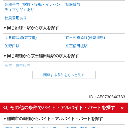
各種手当（家族・役職・インセン
制服貸与
ティブなど）あり
社員登用あり
同じ沿線・駅から求人を探す
ＪＲ南武線(東京都)
京王相模原線(神奈川県)
矢野口駅
京王稲田堤駅
同じ職種から京王稲田堤駅の求人を探す
家電・携帯販売
関連する条件をもっと見る
同じ雇用形態から京王稲田堤駅の求人を探す
派遣社員
紹介予定派遣
同じ特徴から京王稲田堤駅の求人を探す
ID：AE0730640733
即日勤務OK
履歴書不要
その他の条件でバイト・アルバイト・パートを探す
Web面接OK
未経験歓迎
稲城市の職種からバイト・アルバイト・パートを探す
ミドル（40代～）活躍中
英語が活かせる