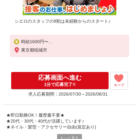
シエロのスタッフの9割は未経験からのスタート♪
時給1600円〜
※残業代支給
東京都稲城市
★交通費別途支給（規定あり）
゜+゜・。○。・゜+゜・。○。・゜+゜
入社祝い金10万円支給(規定有)
応募画面へ進む
お友達を紹介頂くと,
1分で応募完了!!
キープ
インセンティブ支給(規定有)
求人応募期間：2026/07/30～2026/08/31
★月2回払い・週払い可能（規程有）★
゜・。○。・゜+゜・。○。・゜+゜
★即日勤務OK！履歴書不要★
★20代・30代・40代が活躍しています♪
★ネイル・髪型・アクセサリー自由(規定あり)
もっと見る
各キャリアの新機種が特別価格で購入OK！！