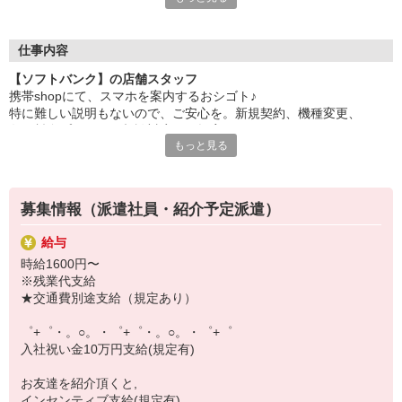
自分だけじゃなくって、
家族や友人にも適用されます！
仕事内容
さらに！各種リゾート施設やスポーツジムなどが
【ソフトバンク】の店舗スタッフ
特別割引価格でご利用可能☆
携帯shopにて、スマホを案内するおシゴト♪
お得に過ごしたいあなたの味方です♪
特に難しい説明もないので、ご安心を。新規契約、機種変更、
各種料金プランのご相談対応・ご提案などをお願いします。
【選べるお仕事いろいろ】
もっと見る
￣￣￣￣￣￣￣￣￣￣￣
初めての方でも安心♪
▼オフィスワーク
あなた専属のコーディネーターが親切・丁寧にフォローするので、
事務、経理、データ入力、コールセンター、受付
満足度◎
▼工場・製造・軽作業系
募集情報（派遣社員・紹介予定派遣）
機械/食品製造・梱包・仕分け・加工・組立・検査
■携帯やインターネット販売業務
▼美容系
給与
docomo(ドコモ)/au(エーユー)・KDDI/softbank(ソフトバンク)など
眉毛サロンのアイブロウ・ネイリスト・エステ
時給1600円〜
の大手キャリアから
▼営業・販売
※残業代支給
ワイモバイル(Y!mobille)、楽天モバイル、UQなど格安スマホまで幅
法人営業・アパレル販売・個別指導塾・人材紹介
★交通費別途支給（規定あり）
広く紹介可能♪
▼人気案件も多数♪
人気のApple（アップル）店舗もございます！
短期・期間限定・オープニング・官公庁案件
゜+゜・。○。・゜+゜・。○。・゜+゜
上場/優良/大手企業など
入社祝い金10万円支給(規定有)
【スマホ面接実施中】
お友達を紹介頂くと,
￣￣￣￣￣￣￣￣￣
インセンティブ支給(規定有)