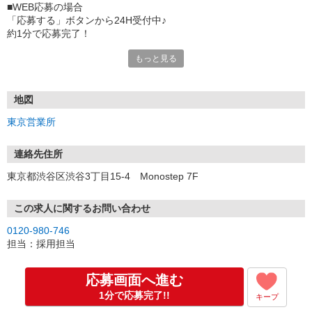
■WEB応募の場合
「応募する」ボタンから24H受付中♪
約1分で応募完了！
もっと見る
■電話応募の場合
電話応募も歓迎！（受付:10:00〜20:00）
土日祝も受付中♪
地図
【選考フロー】
東京営業所
①応募から3営業日を目安に、メールorお電話でご連絡します。
②面接日時を決定！「0120」から始まる電話番号からご連絡します
★スマホでWEB面接（LINEなど）・出張面接・事務所面接と選べま
連絡先住所
す
東京都渋谷区渋谷3丁目15-4 Monostep 7F
③面接実施（履歴書不要）
④勤務開始（スタート日は応相談）
※ご希望があれば、職場見学の調整もOKです！
この求人に関するお問い合わせ
0120-980-746
お気軽にご応募ください♪
担当：採用担当
応募画面へ進む
1分で応募完了!!
キープ