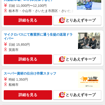
円/日 【資格手当制度】 au資格取得で5200〜
日給 11,000円〜12,100円
11400円/月支給 家電アドバイザー資格をお持ちの
東京都稲城市の家電量販店
栃木市・小山市・さいたま市西区・さいたま市岩槻区・久喜市・
方はグレードに合わせて2500〜5000円/月支給 ※
入社後獲得も対象 【役割手当】 CSA（チーフセ
詳細を見る
キープ
詳細を見る
とりあえずキープ
ールスアドバイザー）に昇格すると16600円/月支
給 ゜+゜・。○。・゜+゜・。○。・゜+゜ 入社祝
い金10万円支給(規定有) お友達を紹介頂くと, イン
派遣社員
紹介予定派遣
センティブ支給(規定有) ★月2回払い・週払い可能
マイクロバスにて教習所に通う生徒の送迎ドラ
株式会社シエロ
（規程有）★ ゜・。○。・゜+゜・。○。・゜+゜
イバー
携帯販売スタッフ【au】
日給 15,850円
時給1650円〜 ※残業代支給 ★交通費上限800
箕面市
円/日 【資格手当制度】 au資格取得で5200〜
11400円/月支給 家電アドバイザー資格をお持ちの
東京都稲城市の家電量販店
詳細を見る
方はグレードに合わせて2500〜5000円/月支給 ※
とりあえずキープ
入社後獲得も対象 【役割手当】 CSA（チーフセ
詳細を見る
キープ
ールスアドバイザー）に昇格すると16600円/月支
給 ゜+゜・。○。・゜+゜・。○。・゜+゜ 入社祝
スーパー資材の仕分け作業スタッフ
い金10万円支給(規定有) お友達を紹介頂くと, イン
パート
時給 1,350円
センティブ支給(規定有) ★月2回払い・週払い可能
ケーズデンキ 稲城若葉台店
（規程有）★ ゜・。○。・゜+゜・。○。・゜+゜
船橋市
携帯電話販売・アドバイザースタッフ
時給1,600円 ★年1回、昇給・昇格制度あり・
詳細を見る
とりあえずキープ
賞与あり ※当社規定あり ※アルバイト除
く
東京都稲城市若葉台2丁目10番２