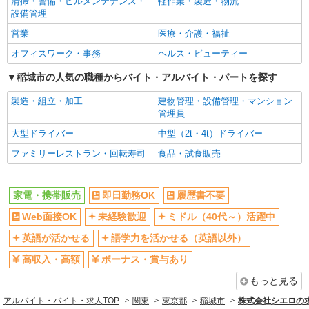
清掃・警備・ビルメンテナンス・
軽作業・製造・物流
語学力を活かせる（英語以外）
高収入・高額
設備管理
ボーナス・賞与あり
昇給あり
営業
医療・介護・福祉
日払い
週払い
オフィスワーク・事務
ヘルス・ビューティー
10時～勤務OK
髪型・髪色自由
稲城市の人気の職種からバイト・アルバイト・パートを探す
ネイルOK
ピアスOK
製造・組立・加工
建物管理・設備管理・マンション
駅直結・駅チカ
車通勤OK
管理員
バイク通勤OK
交通費支給
大型ドライバー
中型（2t・4t）ドライバー
社会保険あり
入社祝い金あり
ファミリーレストラン・回転寿司
食品・試食販売
各種手当（家族・役職・インセン
制服貸与
ティブなど）あり
家電・携帯販売
即日勤務OK
履歴書不要
社員登用あり
Web面接OK
未経験歓迎
ミドル（40代～）活躍中
同じ職種から求人を探す
英語が活かせる
語学力を活かせる（英語以外）
販売・接客サービス
高収入・高額
ボーナス・賞与あり
家電・携帯販売
もっと見る
同じ特徴から求人を探す
アルバイト・バイト・求人TOP
関東
東京都
稲城市
株式会社シエロの