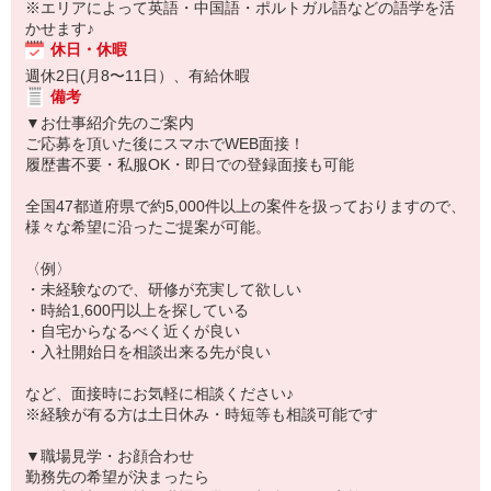
※エリアによって英語・中国語・ポルトガル語などの語学を活
かせます♪
休日・休暇
週休2日(月8〜11日）、有給休暇
備考
▼お仕事紹介先のご案内
ご応募を頂いた後にスマホでWEB面接！
履歴書不要・私服OK・即日での登録面接も可能
全国47都道府県で約5,000件以上の案件を扱っておりますので、
様々な希望に沿ったご提案が可能。
〈例〉
・未経験なので、研修が充実して欲しい
・時給1,600円以上を探している
・自宅からなるべく近くが良い
・入社開始日を相談出来る先が良い
など、面接時にお気軽に相談ください♪
※経験が有る方は土日休み・時短等も相談可能です
▼職場見学・お顔合わせ
勤務先の希望が決まったら