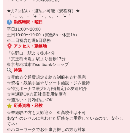
自宅に居ながらスマホでカンタン面接OK！
オンライン面談なのでスピード対応。
★月2回払い・週払い可能（規程有）★
即日登録もOK♪
゜・。○。・゜+゜・。○。・゜+゜
勤務時間・曜日
気になった方はお気軽にご相談ください！
平日11:00〜20:00
土日10:00〜19:00（実働8h・休憩1h）
※土日祝含む週5日勤務
アクセス・勤務地
「矢野口」駅より徒歩4分
「京王稲田堤」駅より徒歩17分
東京都稲城市のsoftbankショップ
待遇
☆昇給☆交通費規定支給☆制服有☆社保完
☆資格・残業手当☆リゾート施設・ジム優待
☆特別ボーナス最大5万円(規定)☆友達紹介
☆車通勤OK☆正社員登用制度有
☆週払い・月2回払いOK
応募資格・経験
☆未経験の方も大歓迎☆ ※高校生は不可
あなたのレベルに合わせた研修をご用意しているので、安心し
てネ♪
※ハローワークでお仕事お探しの方も対象