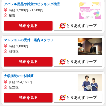
アパレル用品や雑貨のピッキング検品
詳細を見る
キープ
時給 1,200円〜1,500円
柏市
パート
ケーズデンキ イオンタウン稲城長沼店
詳細を見る
とりあえずキープ
携帯電話販売・アドバイザースタッフ
時給1,600円 ★年1回、昇給・昇格制度あり・
マンションの受付・案内スタッフ
賞与あり ※当社規定あり ※アルバイト除
く
時給 2,000円
東京都稲城市東長沼
渋谷区
詳細を見る
キープ
詳細を見る
とりあえずキープ
大学病院の中材滅菌
月給 254,160円
足立区
詳細を見る
とりあえずキープ