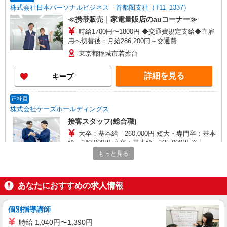
株式会社日本パーソナルビジネス 首都圏支社（T11_1337）
≪携帯販売｜家電量販店のauコーナー≫
時給1700円〜1800円 ◆交通費規定支給◆直雇
用へ切替後：月給286,200円＋交通費
東京都稲城市若葉台
詳細を見る
キープ
正社員
株式会社ケーズホールディングス
接客スタッフ(総合職)
大卒：基本給 260,000円 短大・専門卒：基本
給 240,000円 高卒：基本給 225,000円 ※上記
は2026年4月実績。 ※経験・年齢などを考慮し、
もっと見る
店舗名：イオンタウン稲城長沼店 住所：東京
加給・優遇いたします。 ・各種手当 役職、通勤、
都稲城市東長沼1212番地の1 ※入社時の人員状況
時間外、家族、目標達成、資格 等
により、近隣の他店舗へ配属される可能性がござ
います。 ※入社数年後は、関東全域（茨城県、東
あなたにおすすめの求人情報
詳細を見る
キープ
京都、千葉県、埼玉県、神奈川県、栃木県、群馬
県）及び山梨県内での転居を伴う転勤がありま
個別指導講師
す。
正社員
株式会社ケーズホールディングス
時給 1,040円〜1,390円