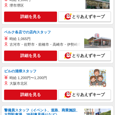
【2027年新卒採用】接客・販売スタッフ
堺市堺区
【大卒】 基本給 260,000円 【短
大・専門卒】 基本給 240,000円 ※上記は2026
年4月実績。 ・各種手当 役職、通勤、時間外、家
詳細を見る
とりあえずキープ
店舗名：イオンタウン稲城長沼店 住所：東京
族、目標達成、資格 等
都稲城市東長沼1212番地の1 ※入社後は必ず、通
勤圏内の店舗へ配属 ※入社時の人員状況により、
※平
近隣の他店舗へ配属される可能性がございます。
ベルク各店での店内スタッフ
詳細を見る
キープ
均年収570万円 ※平均勤続年数17年以上
※入社数年後は、関東全域（茨城県、東京都、千
時給 1,065円
葉県、埼玉県、神奈川県、栃木県、群馬県）及び
古河市・佐野市・前橋市・高崎市・伊勢崎市・太田市・館林市・
山梨県内での転居を伴う転勤があります。
派遣社員
紹介予定派遣
株式会社シエロ
詳細を見る
とりあえずキープ
スマホ携帯販売【エーユー】
時給1650円〜 ※残業代支給 ★交通費上限800
円/日 【資格手当制度】 au資格取得で5200〜
ビルの清掃スタッフ
11400円/月支給 家電アドバイザー資格をお持ちの
東京都稲城市の家電量販店
方はグレードに合わせて2500〜5000円/月支給 ※
時給 1,200円〜1,200円
入社後獲得も対象 【役割手当】 CSA（チーフセ
大阪市北区
詳細を見る
キープ
ールスアドバイザー）に昇格すると16600円/月支
給 ゜+゜・。○。・゜+゜・。○。・゜+゜ 入社祝
詳細を見る
とりあえずキープ
い金10万円支給(規定有) お友達を紹介頂くと, イン
派遣社員
紹介予定派遣
センティブ支給(規定有) ★月2回払い・週払い可能
株式会社シエロ
（規程有）★ ゜・。○。・゜+゜・。○。・゜+゜
スマホ携帯販売【エーユー】
警備員スタッフ（イベント、道路、商業施設、
時給1650円〜 ※残業代支給 ★交通費上限800
大型駐車場、JR列車見張りなど）