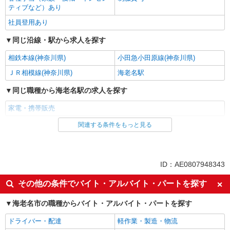
ティブなど）あり
社員登用あり
同じ沿線・駅から求人を探す
相鉄本線(神奈川県)
小田急小田原線(神奈川県)
ＪＲ相模線(神奈川県)
海老名駅
同じ職種から海老名駅の求人を探す
家電・携帯販売
関連する条件をもっと見る
同じ雇用形態から海老名駅の求人を探す
派遣社員
紹介予定派遣
同じ特徴から海老名駅の求人を探す
ID：AE0807948343
即日勤務OK
履歴書不要
その他の条件でバイト・アルバイト・パートを探す
Web面接OK
未経験歓迎
海老名市の職種からバイト・アルバイト・パートを探す
ミドル（40代～）活躍中
英語が活かせる
ドライバー・配達
軽作業・製造・物流
語学力を活かせる（英語以外）
高収入・高額