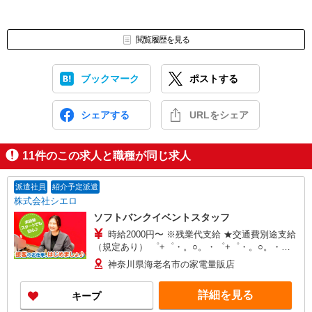
閲覧履歴を見る
ブックマーク
ポストする
シェアする
URLをシェア
11
件のこの求人と職種が同じ求人
派遣社員
紹介予定派遣
株式会社シエロ
ソフトバンクイベントスタッフ
時給2000円〜 ※残業代支給 ★交通費別途支給
（規定あり） ゜+゜・。○。・゜+゜・。○。・゜
+゜ 入社祝い金10万円支給(規定有) お友達を紹介
神奈川県海老名市の家電量販店
頂くと, インセンティブ支給(規定有) ★月2回払
い・週払い可能（規程有）★ ゜・。○。・゜
詳細を見る
キープ
+゜・。○。・゜+゜