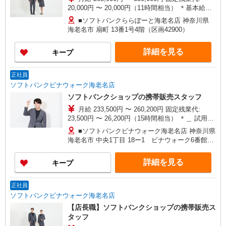
20,000円 〜 20,000円（11時間相当） ＊基本給
280,000円を超える場合は10,000円（5時間相
■ソフトバンクららぽーと海老名店 神奈川県
当）、基本給320,000円を超える場合は5,000円（2
海老名市 扇町 13番1号4階（区画42900）
時間相当）支給。時間外手当は時間外労働の有無
にかかわらず、固定残業代として支給し、相当時
詳細を見る
キープ
間を超える時間外労働分は法定どおり追加で支給
します。 試用期間あり 3ヶ月 ※経験・能力による
【試用期間】月給 265000 円 〜 350000 円
正社員
ソフトバンクビナウォーク海老名店
ソフトバンクショップの携帯販売スタッフ
月給 233,500円 〜 260,200円 固定残業代:
23,500円 〜 26,200円（15時間相当） ＊＿ 試用期
間あり 6ヶ月 月給25万円以上 ※経験・能力による
■ソフトバンクビナウォーク海老名店 神奈川県
【試用期間】月給 233500 円 〜 260200 円
海老名市 中央1丁目 18ー1 ビナウォーク6番館2
階 （C202C区画）
詳細を見る
キープ
正社員
ソフトバンクビナウォーク海老名店
【店長職】ソフトバンクショップの携帯販売ス
タッフ