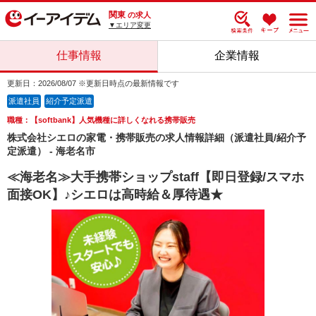
関東
の求人
▼エリア変更
仕事情報
企業情報
更新日：2026/08/07 ※更新日時点の最新情報です
派遣社員
紹介予定派遣
職種：【softbank】人気機種に詳しくなれる携帯販売
株式会社シエロの家電・携帯販売の求人情報詳細（派遣社員/紹介予
定派遣） - 海老名市
≪海老名≫大手携帯ショップstaff【即日登録/スマホ
面接OK】♪シエロは高時給＆厚待遇★