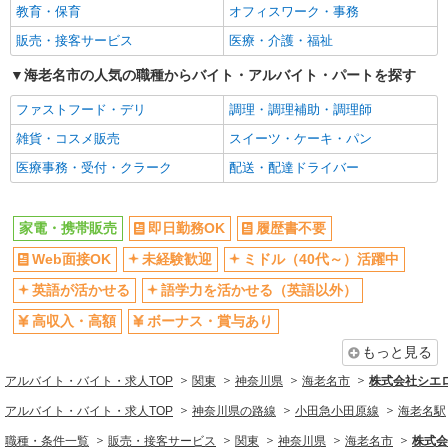
教育・保育
オフィスワーク・事務
ボーナス・賞与あり
昇給あり
販売・接客サービス
医療・介護・福祉
日払い
週払い
10時～勤務OK
海老名市の人気の職種からバイト・アルバイト・パートを探す
髪型・髪色自由
ネイルOK
ピアスOK
ファストフード・デリ
調理・調理補助・調理師
駅直結・駅チカ
車通勤OK
雑貨・コスメ販売
スイーツ・ケーキ・パン
バイク通勤OK
交通費支給
医療事務・受付・クラーク
配送・配達ドライバー
社会保険あり
入社祝い金あり
各種手当（家族・役職・インセン
制服貸与
家電・携帯販売
即日勤務OK
履歴書不要
ティブなど）あり
Web面接OK
未経験歓迎
ミドル（40代～）活躍中
社員登用あり
英語が活かせる
語学力を活かせる（英語以外）
同じ職種から求人を探す
高収入・高額
ボーナス・賞与あり
販売・接客サービス
もっと見る
家電・携帯販売
アルバイト・バイト・求人TOP
関東
神奈川県
海老名市
株式会社シエ
同じ特徴から求人を探す
アルバイト・バイト・求人TOP
神奈川県の路線
小田急小田原線
海老名駅
未経験歓迎
ミドル（40代～）活躍中
職種・条件一覧
販売・接客サービス
関東
神奈川県
海老名市
株式会