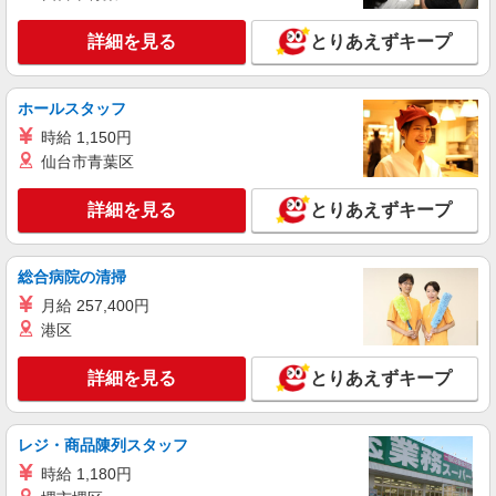
時給1500円 ◆交通費規定支給
詳細を見る
とりあえずキープ
神奈川県海老名市扇町
詳細を見る
キープ
ホールスタッフ
時給 1,150円
派遣社員
仙台市青葉区
株式会社日本パーソナルビジネス 首都圏支社（T11_1244）
≪携帯販売｜家電量販店のauコーナー≫
詳細を見る
とりあえずキープ
時給1700円〜1800円 ◆交通費規定支給◆直雇
用へ切替後：月給286,200円＋交通費
神奈川県海老名市大谷北
総合病院の清掃
月給 257,400円
詳細を見る
キープ
港区
詳細を見る
とりあえずキープ
レジ・商品陳列スタッフ
時給 1,180円