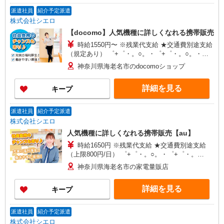
派遣社員
紹介予定派遣
株式会社シエロ
【docomo】人気機種に詳しくなれる携帯販売
時給1550円〜 ※残業代支給 ★交通費別途支給
（規定あり） ゜+゜・。○。・゜+゜・。○。・゜
+゜ 入社祝い金10万円支給(規定有) お友達を紹介
神奈川県海老名市のdocomoショップ
頂くと, インセンティブ支給(規定有) ★月2回払
い・週払い可能（規程有）★ ゜・。○。・゜
詳細を見る
キープ
+゜・。○。・゜+゜
派遣社員
紹介予定派遣
株式会社シエロ
人気機種に詳しくなれる携帯販売【au】
時給1650円 ※残業代支給 ★交通費別途支給
（上限800円/日） ゜+゜・。○。・゜+゜・。
○。・゜+゜ 入社祝い金10万円支給(規定有) お友達
神奈川県海老名市の家電量販店
を紹介頂くと, インセンティブ支給(規定有) ★月2
回払い・週払い可能（規程有）★ ゜・。○。・゜
詳細を見る
キープ
+゜・。○。・゜+゜
派遣社員
紹介予定派遣
株式会社シエロ