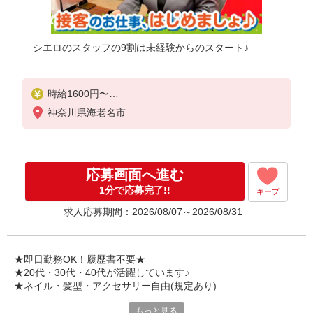
シエロのスタッフの9割は未経験からのスタート♪
時給1600円〜
※残業代支給
神奈川県海老名市
★交通費別途支給（規定あり）
゜+゜・。○。・゜+゜・。○。・゜+゜
入社祝い金10万円支給(規定有)
応募画面へ進む
お友達を紹介頂くと,
1分で応募完了!!
キープ
インセンティブ支給(規定有)
求人応募期間：2026/08/07～2026/08/31
★月2回払い・週払い可能（規程有）★
゜・。○。・゜+゜・。○。・゜+゜
★即日勤務OK！履歴書不要★
★20代・30代・40代が活躍しています♪
★ネイル・髪型・アクセサリー自由(規定あり)
もっと見る
シエロのスタッフは9割が未経験スタート。