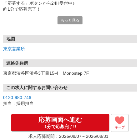
「応募する」ボタンから24H受付中♪
約1分で応募完了！
もっと見る
■電話応募の場合
電話応募も歓迎！（受付:10:00〜20:00）
土日祝も受付中♪
地図
【選考フロー】
東京営業所
①応募から3営業日を目安に、メールorお電話でご連絡します。
②面接日時を決定！「0120」から始まる電話番号からご連絡します
★スマホでWEB面接（LINEなど）・出張面接・事務所面接と選べま
連絡先住所
す
東京都渋谷区渋谷3丁目15-4 Monostep 7F
③面接実施（履歴書不要）
④勤務開始（スタート日は応相談）
※ご希望があれば、職場見学の調整もOKです！
この求人に関するお問い合わせ
0120-980-746
お気軽にご応募ください♪
担当：採用担当
応募画面へ進む
1分で応募完了!!
キープ
求人応募期間：2026/08/07～2026/08/31