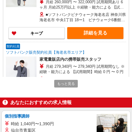
月給 260,000円 〜 322,000円 試用期間あり 6
ヶ月 月給25万円以上 ※経験・能力による 【試用
期間】月給 260000 円 〜 322000 円
■ソフトバンクビナウォーク海老名店 神奈川県
海老名市 中央1丁目 18ー1 ビナウォーク6番館2
階 （C202C区画）
詳細を見る
キープ
契約社員
ソフトバンク販売契約社員【海老名市エリア】
家電量販店内の携帯販売スタッフ
月給 279,340円 〜 279,340円 試用期間なし ※
経験・能力による 【試用期間】時給 0 円 〜 0 円
■ソフトバンク販売契約社員【海老名市エリ
もっと見る
ア】 神奈川県海老名市
詳細を見る
キープ
あなたにおすすめの求人情報
派遣社員
個別指導講師
株式会社日本パーソナルビジネス 首都圏支社（T11_362）
時給 1,040円〜1,390円
≪携帯販売｜家電量販店のソフトバンクコーナ
ー≫
仙台市青葉区