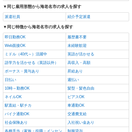
同じ雇用形態から海老名市の求人を探す
派遣社員
紹介予定派遣
同じ特徴から海老名市の求人を探す
即日勤務OK
履歴書不要
Web面接OK
未経験歓迎
ミドル（40代～）活躍中
英語が活かせる
語学力を活かせる（英語以外）
高収入・高額
ボーナス・賞与あり
昇給あり
日払い
週払い
10時～勤務OK
髪型・髪色自由
ネイルOK
ピアスOK
駅直結・駅チカ
車通勤OK
バイク通勤OK
交通費支給
社会保険あり
入社祝い金あり
各種手当（家族・役職・インセン
制服貸与