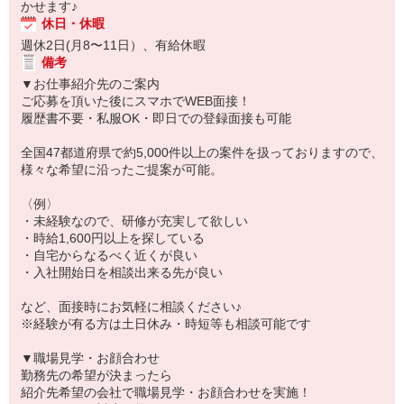
かせます♪
休日・休暇
週休2日(月8〜11日）、有給休暇
備考
▼お仕事紹介先のご案内
ご応募を頂いた後にスマホでWEB面接！
履歴書不要・私服OK・即日での登録面接も可能
全国47都道府県で約5,000件以上の案件を扱っておりますので、
様々な希望に沿ったご提案が可能。
〈例〉
・未経験なので、研修が充実して欲しい
・時給1,600円以上を探している
・自宅からなるべく近くが良い
・入社開始日を相談出来る先が良い
など、面接時にお気軽に相談ください♪
※経験が有る方は土日休み・時短等も相談可能です
▼職場見学・お顔合わせ
勤務先の希望が決まったら
紹介先希望の会社で職場見学・お顔合わせを実施！