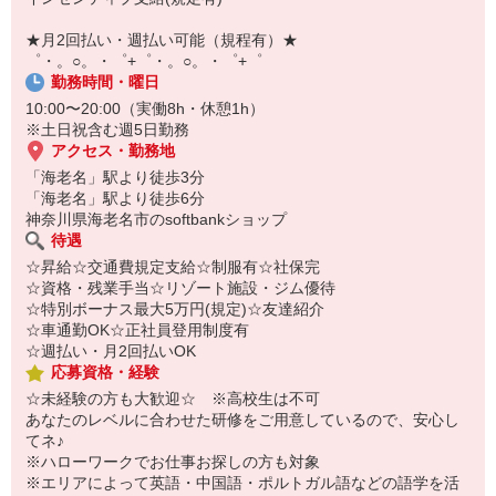
【スマホ面接実施中】
￣￣￣￣￣￣￣￣￣
★月2回払い・週払い可能（規程有）★
自宅に居ながらスマホでカンタン面接OK！
゜・。○。・゜+゜・。○。・゜+゜
オンライン面談なのでスピード対応。
勤務時間・曜日
10:00〜20:00（実働8h・休憩1h）
※土日祝含む週5日勤務
アクセス・勤務地
「海老名」駅より徒歩3分
「海老名」駅より徒歩6分
神奈川県海老名市のsoftbankショップ
待遇
☆昇給☆交通費規定支給☆制服有☆社保完
☆資格・残業手当☆リゾート施設・ジム優待
☆特別ボーナス最大5万円(規定)☆友達紹介
☆車通勤OK☆正社員登用制度有
☆週払い・月2回払いOK
応募資格・経験
☆未経験の方も大歓迎☆ ※高校生は不可
あなたのレベルに合わせた研修をご用意しているので、安心し
てネ♪
※ハローワークでお仕事お探しの方も対象
※エリアによって英語・中国語・ポルトガル語などの語学を活