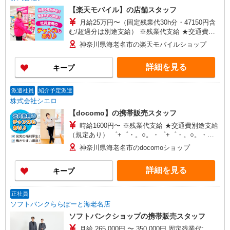
【楽天モバイル】の店舗スタッフ
月給25万円〜（固定残業代30h分・47150円含
む/超過分は別途支給） ※残業代支給 ★交通費別
途支給（規定あり） ゜+゜・。○。・゜+゜・。
神奈川県海老名市の楽天モバイルショップ
○。・゜+゜ 入社祝い金10万円支給(規定有) お友達
を紹介頂くと, インセンティブ支給(規定有) ゜・。
詳細を見る
キープ
○。・゜+゜・。○。・゜+゜
派遣社員
紹介予定派遣
株式会社シエロ
【docomo】の携帯販売スタッフ
時給1600円〜 ※残業代支給 ★交通費別途支給
（規定あり） ゜+゜・。○。・゜+゜・。○。・゜
+゜ 入社祝い金10万円支給(規定有) お友達を紹介
神奈川県海老名市のdocomoショップ
頂くと, インセンティブ支給(規定有) ★月2回払
い・週払い可能（規程有）★ ゜・。○。・゜
詳細を見る
キープ
+゜・。○。・゜+゜
正社員
ソフトバンクららぽーと海老名店
ソフトバンクショップの携帯販売スタッフ
月給 265,000円 〜 350,000円 固定残業代: