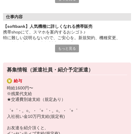
大手キャリアの店舗勤務なので安心・安定！
一度身に着けた知識は、
ずっと先まで役に立ちます！
仕事内容
【softbank】人気機種に詳しくなれる携帯販売
丁寧な研修もあるので、
携帯shopにて、スマホを案内するおシゴト♪
みなさんから働きやすいと好評です♪
特に難しい説明もないので、ご安心を。新規契約、機種変更、
最新アプリ事情やお得なプラン、
各種料金プランのご相談対応・ご提案などをお願いします。
スマホの裏ワザを学べるチャンス♪
もっと見る
初めての方でも安心♪
【選べるお仕事いろいろ】
あなた専属のコーディネーターが親切・丁寧にフォローするので、
￣￣￣￣￣￣￣￣￣￣￣
満足度◎
▼オフィスワーク
募集情報（派遣社員・紹介予定派遣）
事務、経理、データ入力、コールセンター、受付
■携帯やインターネット販売業務
▼工場・製造・軽作業系
給与
docomo(ドコモ)/au(エーユー)・KDDI/softbank(ソフトバンク)など
機械/食品製造・梱包・仕分け・加工・組立・検査
時給1600円〜
の大手キャリアから
▼美容系
※残業代支給
ワイモバイル(Y!mobille)、楽天モバイル、UQなど格安スマホまで幅
眉毛サロンのアイブロウ・ネイリスト・エステ
★交通費別途支給（規定あり）
広く紹介可能♪
▼営業・販売
人気のApple（アップル）店舗もございます！
法人営業・アパレル販売・個別指導塾・人材紹介
゜+゜・。○。・゜+゜・。○。・゜+゜
▼人気案件も多数♪
入社祝い金10万円支給(規定有)
短期・期間限定・オープニング・官公庁案件
上場/優良/大手企業など
お友達を紹介頂くと,
インセンティブ支給(規定有)