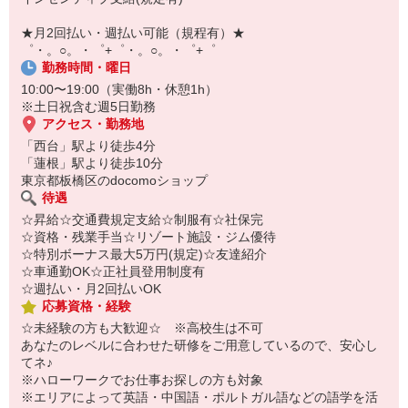
【スマホ面接実施中】
￣￣￣￣￣￣￣￣￣
★月2回払い・週払い可能（規程有）★
自宅に居ながらスマホでカンタン面接OK！
゜・。○。・゜+゜・。○。・゜+゜
オンライン面談なのでスピード対応。
勤務時間・曜日
10:00〜19:00（実働8h・休憩1h）
※土日祝含む週5日勤務
アクセス・勤務地
「西台」駅より徒歩4分
「蓮根」駅より徒歩10分
東京都板橋区のdocomoショップ
待遇
☆昇給☆交通費規定支給☆制服有☆社保完
☆資格・残業手当☆リゾート施設・ジム優待
☆特別ボーナス最大5万円(規定)☆友達紹介
☆車通勤OK☆正社員登用制度有
☆週払い・月2回払いOK
応募資格・経験
☆未経験の方も大歓迎☆ ※高校生は不可
あなたのレベルに合わせた研修をご用意しているので、安心し
てネ♪
※ハローワークでお仕事お探しの方も対象
※エリアによって英語・中国語・ポルトガル語などの語学を活