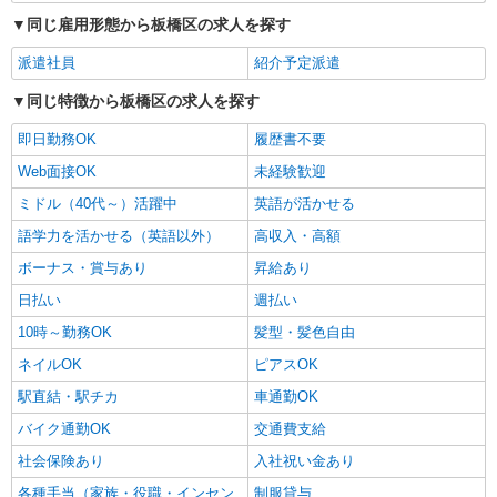
詳細を見る
同じ雇用形態から板橋区の求人を探す
キープ
派遣社員
紹介予定派遣
同じ特徴から板橋区の求人を探す
即日勤務OK
履歴書不要
Web面接OK
未経験歓迎
ミドル（40代～）活躍中
英語が活かせる
語学力を活かせる（英語以外）
高収入・高額
ボーナス・賞与あり
昇給あり
日払い
週払い
10時～勤務OK
髪型・髪色自由
ネイルOK
ピアスOK
駅直結・駅チカ
車通勤OK
バイク通勤OK
交通費支給
社会保険あり
入社祝い金あり
各種手当（家族・役職・インセン
制服貸与