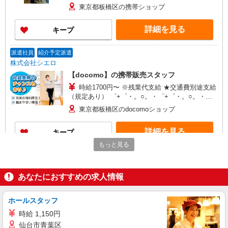
+゜ 入社祝い金10万円支給(規定有) お友達を紹介
東京都板橋区の携帯ショップ
頂くと, インセンティブ支給(規定有) ★月2回払
い・週払い可能（規程有）★ ゜・。○。・゜
詳細を見る
キープ
+゜・。○。・゜+゜
派遣社員
紹介予定派遣
株式会社シエロ
【docomo】の携帯販売スタッフ
時給1700円〜 ※残業代支給 ★交通費別途支給
（規定あり） ゜+゜・。○。・゜+゜・。○。・゜
+゜ 入社祝い金10万円支給(規定有) お友達を紹介
東京都板橋区のdocomoショップ
頂くと, インセンティブ支給(規定有) ★月2回払
い・週払い可能（規程有）★ ゜・。○。・゜
詳細を見る
キープ
+゜・。○。・゜+゜
もっと見る
派遣社員
紹介予定派遣
株式会社シエロ
あなたにおすすめの求人情報
【ドコモ】の店舗スタッフ
時給1700円〜 ※残業代支給 ★交通費別途支給
（規定あり） ゜+゜・。○。・゜+゜・。○。・゜
ホールスタッフ
+゜ 入社祝い金10万円支給(規定有) お友達を紹介
東京都板橋区のdocomoショップ
時給 1,150円
頂くと, インセンティブ支給(規定有) ★月2回払
仙台市青葉区
い・週払い可能（規程有）★ ゜・。○。・゜