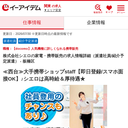
関東
の求人
▼エリア変更
仕事情報
企業情報
更新日：2026/07/30 ※更新日時点の最新情報です
派遣社員
紹介予定派遣
職種：【docomo】人気機種に詳しくなれる携帯販売
株式会社シエロの家電・携帯販売の求人情報詳細（派遣社員/紹介予
定派遣） - 板橋区
≪西台≫大手携帯ショップstaff【即日登録/スマホ面
接OK】♪シエロは高時給＆厚待遇★