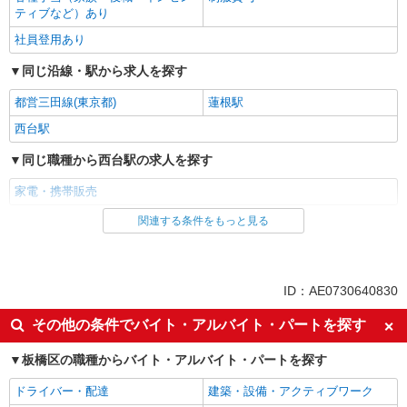
ティブなど）あり
社員登用あり
同じ沿線・駅から求人を探す
都営三田線(東京都)
蓮根駅
西台駅
同じ職種から西台駅の求人を探す
家電・携帯販売
関連する条件をもっと見る
同じ雇用形態から西台駅の求人を探す
派遣社員
紹介予定派遣
同じ特徴から西台駅の求人を探す
ID：AE0730640830
即日勤務OK
履歴書不要
その他の条件でバイト・アルバイト・パートを探す
Web面接OK
未経験歓迎
板橋区の職種からバイト・アルバイト・パートを探す
ミドル（40代～）活躍中
英語が活かせる
ドライバー・配達
建築・設備・アクティブワーク
語学力を活かせる（英語以外）
高収入・高額