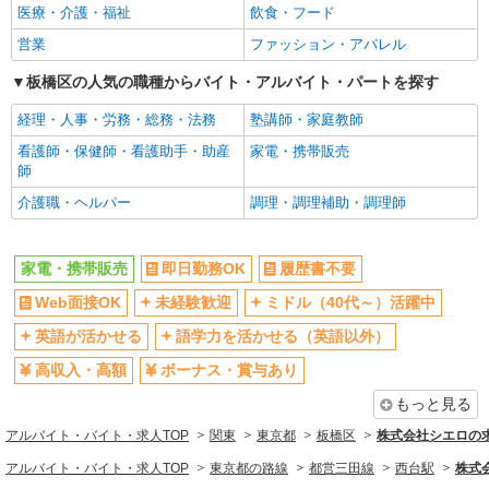
医療・介護・福祉
飲食・フード
ボーナス・賞与あり
昇給あり
営業
ファッション・アパレル
日払い
週払い
10時～勤務OK
板橋区の人気の職種からバイト・アルバイト・パートを探す
髪型・髪色自由
ネイルOK
ピアスOK
経理・人事・労務・総務・法務
塾講師・家庭教師
駅直結・駅チカ
車通勤OK
看護師・保健師・看護助手・助産
家電・携帯販売
師
バイク通勤OK
交通費支給
介護職・ヘルパー
調理・調理補助・調理師
社会保険あり
入社祝い金あり
各種手当（家族・役職・インセン
制服貸与
ティブなど）あり
家電・携帯販売
即日勤務OK
履歴書不要
社員登用あり
Web面接OK
未経験歓迎
ミドル（40代～）活躍中
同じ職種から求人を探す
英語が活かせる
語学力を活かせる（英語以外）
販売・接客サービス
高収入・高額
ボーナス・賞与あり
家電・携帯販売
もっと見る
アルバイト・バイト・求人TOP
関東
東京都
板橋区
株式会社シエロの
同じ特徴から求人を探す
アルバイト・バイト・求人TOP
東京都の路線
都営三田線
西台駅
株式
未経験歓迎
ミドル（40代～）活躍中