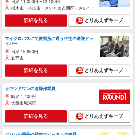
日給 11,000円〜12,100円
正社員
栃木市・小山市・さいたま市西区・さいたま市岩槻区・久喜市・
ソフトバンク成増店
【店長職】ソフトバンクショップの携帯販売ス
詳細を見る
とりあえずキープ
タッフ
月給 260,000円 〜 322,000円 試用期間あり 6
ヶ月 月給25万円以上 ※経験・能力による 【試用
マイクロバスにて教習所に通う生徒の送迎ドラ
期間】月給 260000 円 〜 322000 円
イバー
■ソフトバンク成増店 東京都 板橋区 成増1丁
目 31‐7 クリーンビル1F
日給 15,850円
箕面市
詳細を見る
キープ
詳細を見る
とりあえずキープ
正社員
ソフトバンク高島平店
ラウンドワンの清掃作業員
【店長職】ソフトバンクショップの携帯販売ス
時給 1,400円
タッフ
大阪市城東区
月給 260,000円 〜 322,000円 試用期間あり 6
ヶ月 月給25万円以上 ※経験・能力による 【試用
期間】月給 260000 円 〜 322000 円
詳細を見る
とりあえずキープ
■ソフトバンク高島平店 東京都 板橋区 高島平
8丁目 4‐12 ロイヤルステージ恵比寿1F
アパレル用品や雑貨のピッキング検品