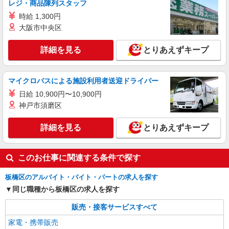
レジ・商品陳列スタッフ
時給 1,300円
正社員
大阪市中央区
ソフトバンク志村坂上店
【店長職】ソフトバンクショップの携帯販売ス
詳細を見る
とりあえずキープ
タッフ
月給 300,000円 〜 400,000円 試用期間あり 3
ヶ月 月給25万円以上 ※経験・能力による 【試用
マイクロバスによる施設利用者送迎ドライバー
期間】月給 300000 円 〜 400000 円
■ソフトバンク志村坂上店 東京都 板橋区 小豆
日給 10,900円〜10,900円
沢2丁目 17‐7キャッスルマンション志村坂上 1階
神戸市須磨区
詳細を見る
キープ
詳細を見る
とりあえずキープ
正社員
ソフトバンク蓮根店
このお仕事に関連する条件で探す
【店長職】ソフトバンクショップの携帯販売ス
タッフ
板橋区のアルバイト・バイト・パートの求人を探す
月給 260,000円 〜 322,000円 試用期間あり 6
同じ職種から板橋区の求人を探す
ヶ月 月給25万円以上 ※経験・能力による 【試用
期間】月給 260000 円 〜 322000 円
販売・接客サービスすべて
■ソフトバンク蓮根店 東京都 板橋区 蓮根3丁
目 1‐1 羽深ビル1F
家電・携帯販売