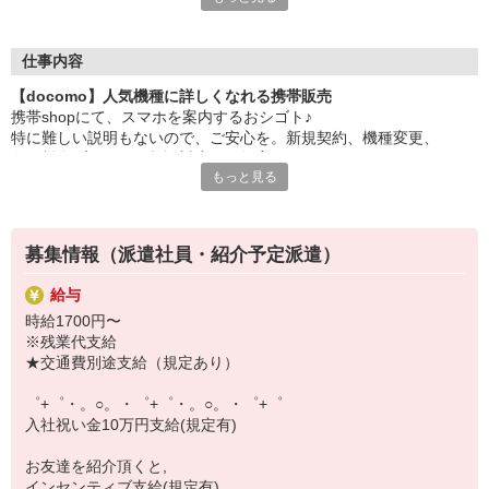
大手キャリアの店舗勤務なので安心・安定！
一度身に着けた知識は、
ずっと先まで役に立ちます！
仕事内容
【docomo】人気機種に詳しくなれる携帯販売
丁寧な研修もあるので、
携帯shopにて、スマホを案内するおシゴト♪
みなさんから働きやすいと好評です♪
特に難しい説明もないので、ご安心を。新規契約、機種変更、
最新アプリ事情やお得なプラン、
各種料金プランのご相談対応・ご提案などをお願いします。
スマホの裏ワザを学べるチャンス♪
もっと見る
初めての方でも安心♪
【選べるお仕事いろいろ】
あなた専属のコーディネーターが親切・丁寧にフォローするので、
￣￣￣￣￣￣￣￣￣￣￣
満足度◎
▼オフィスワーク
募集情報（派遣社員・紹介予定派遣）
事務、経理、データ入力、コールセンター、受付
■携帯やインターネット販売業務
▼工場・製造・軽作業系
給与
docomo(ドコモ)/au(エーユー)・KDDI/softbank(ソフトバンク)など
機械/食品製造・梱包・仕分け・加工・組立・検査
時給1700円〜
の大手キャリアから
▼美容系
※残業代支給
ワイモバイル(Y!mobille)、楽天モバイル、UQなど格安スマホまで幅
眉毛サロンのアイブロウ・ネイリスト・エステ
★交通費別途支給（規定あり）
広く紹介可能♪
▼営業・販売
人気のApple（アップル）店舗もございます！
法人営業・アパレル販売・個別指導塾・人材紹介
゜+゜・。○。・゜+゜・。○。・゜+゜
▼人気案件も多数♪
入社祝い金10万円支給(規定有)
短期・期間限定・オープニング・官公庁案件
上場/優良/大手企業など
お友達を紹介頂くと,
インセンティブ支給(規定有)