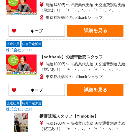
時給1450円〜 ※残業代支給 ★交通費別途支給
（規定あり） ゜+゜・。○。・゜+゜・。○。・゜
+゜ 入社祝い金10万円支給(規定有) お友達を紹介
東京都板橋区のsoftbankショップ
頂くと, インセンティブ支給(規定有) ★月2回払
い・週払い可能（規程有）★ ゜・。○。・゜
詳細を見る
キープ
+゜・。○。・゜+゜
派遣社員
紹介予定派遣
株式会社シエロ
【softbank】の携帯販売スタッフ
時給1600円〜 ※残業代支給 ★交通費別途支給
（規定あり） ゜+゜・。○。・゜+゜・。○。・゜
+゜ 入社祝い金10万円支給(規定有) お友達を紹介
東京都板橋区のsoftbankショップ
頂くと, インセンティブ支給(規定有) ★月2回払
い・週払い可能（規程有）★ ゜・。○。・゜
詳細を見る
キープ
+゜・。○。・゜+゜
派遣社員
紹介予定派遣
株式会社シエロ
携帯販売スタッフ【Y!mobile】
時給1700円〜 ※残業代支給 ★交通費別途支給
（規定あり） ゜+゜・。○。・゜+゜・。○。・゜