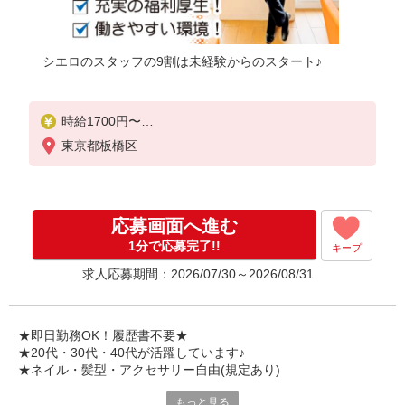
シエロのスタッフの9割は未経験からのスタート♪
時給1700円〜
※残業代支給
東京都板橋区
★交通費別途支給（規定あり）
゜+゜・。○。・゜+゜・。○。・゜+゜
入社祝い金10万円支給(規定有)
応募画面へ進む
お友達を紹介頂くと,
1分で応募完了!!
キープ
インセンティブ支給(規定有)
求人応募期間：2026/07/30～2026/08/31
★月2回払い・週払い可能（規程有）★
゜・。○。・゜+゜・。○。・゜+゜
★即日勤務OK！履歴書不要★
★20代・30代・40代が活躍しています♪
★ネイル・髪型・アクセサリー自由(規定あり)
もっと見る
シエロのスタッフは9割が未経験スタート。