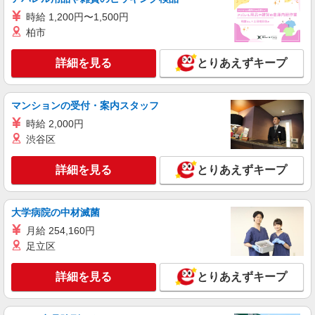
詳細を見る
キープ
時給 1,200円〜1,500円
柏市
正社員
ソフトバンク蓮根店
詳細を見る
とりあえずキープ
ソフトバンクショップの携帯販売スタッフ
月給 233,500円 〜 260,200円 固定残業代:
23,500円 〜 26,200円（15時間相当） ＊＿ 試用期
マンションの受付・案内スタッフ
間あり 6ヶ月 月給25万円以上 ※経験・能力による
■ソフトバンク蓮根店 東京都 板橋区 蓮根3丁
【試用期間】月給 233500 円 〜 260200 円
時給 2,000円
目 1‐1 羽深ビル1F
渋谷区
詳細を見る
キープ
詳細を見る
とりあえずキープ
正社員
ソフトバンク高島平店
大学病院の中材滅菌
ソフトバンクショップの携帯販売スタッフ
月給 254,160円
月給 233,500円 〜 260,200円 固定残業代:
足立区
23,500円 〜 26,200円（15時間相当） ＊＿ 試用期
間あり 6ヶ月 月給25万円以上 ※経験・能力による
■ソフトバンク高島平店 東京都 板橋区 高島平
【試用期間】月給 233500 円 〜 260200 円
詳細を見る
とりあえずキープ
8丁目 4‐12 ロイヤルステージ恵比寿1F
詳細を見る
キープ