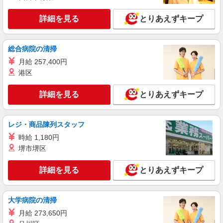
詳細を見る
キープ
+゜・。○。・゜+゜
詳細を見る
とりあえずキープ
派遣社員
紹介予定派遣
株式会社シエロ
総合病院の清掃
【ソフトバンク】の店舗スタッフ
月給 257,400円
時給1600円〜 ※残業代支給 ★交通費別途支給
（規定あり） ゜+゜・。○。・゜+゜・。○。・゜
港区
+゜ 入社祝い金10万円支給(規定有) お友達を紹介
東京都板橋区のsoftbankショップ
頂くと, インセンティブ支給(規定有) ★月2回払
詳細を見る
とりあえずキープ
い・週払い可能（規程有）★ ゜・。○。・゜
詳細を見る
キープ
+゜・。○。・゜+゜
レジ・商品陳列スタッフ
派遣社員
紹介予定派遣
時給 1,180円
株式会社シエロ
堺市堺区
【softbank】人気機種に詳しくなれる携帯販
売
詳細を見る
とりあえずキープ
月給25万円〜（固定残業代30h分・47150円含
む/超過分は別途支給） ※残業代支給 ★交通費別
途支給（規定あり） ゜+゜・。○。・゜+゜・。
東京都板橋区のsoftbankショップ
○。・゜+゜ 入社祝い金10万円支給(規定有) お友達
大学病院の清掃
を紹介頂くと, インセンティブ支給(規定有) ゜・。
月給 273,650円
詳細を見る
キープ
○。・゜+゜・。○。・゜+゜