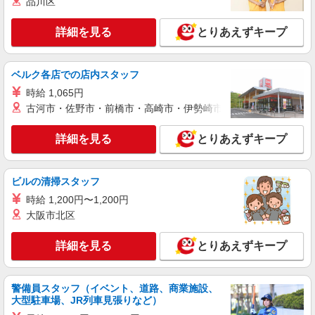
品川区
正社員
詳細を見る
とりあえずキープ
ソフトバンク志村坂上店
ソフトバンクショップの携帯販売スタッフ
月給 220,000円 〜 350,000円 試用期間あり 3
ベルク各店での店内スタッフ
ヶ月 月給25万円以上 ※経験・能力による 【試用
時給 1,065円
期間】月給 220000 円 〜 250000 円
■ソフトバンク志村坂上店 東京都 板橋区 小豆
古河市・佐野市・前橋市・高崎市・伊勢崎市・太田市・館林市・
沢2丁目 17‐7キャッスルマンション志村坂上 1階
詳細を見る
とりあえずキープ
詳細を見る
キープ
契約社員
ビルの清掃スタッフ
ソフトバンク販売契約社員【板橋区エリア】
時給 1,200円〜1,200円
家電量販店内の携帯販売スタッフ
大阪市北区
月給 279,340円 〜 279,340円 試用期間なし ※
経験・能力による 【試用期間】時給 0 円 〜 0 円
詳細を見る
とりあえずキープ
■ソフトバンク販売契約社員【板橋区エリア】
東京都板橋区
警備員スタッフ（イベント、道路、商業施設、
詳細を見る
キープ
大型駐車場、JR列車見張りなど）