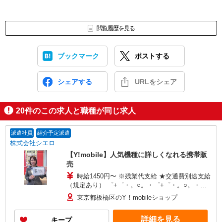
閲覧履歴を見る
ブックマーク
ポストする
シェアする
URLをシェア
20
件のこの求人と職種が同じ求人
派遣社員
紹介予定派遣
株式会社シエロ
【Y!mobile】人気機種に詳しくなれる携帯販
売
時給1450円〜 ※残業代支給 ★交通費別途支給
（規定あり） ゜+゜・。○。・゜+゜・。○。・゜
+゜ 入社祝い金10万円支給(規定有) お友達を紹介
東京都板橋区のY！mobileショップ
頂くと, インセンティブ支給(規定有) ★月2回払
い・週払い可能（規程有）★ ゜・。○。・゜
詳細を見る
キープ
+゜・。○。・゜+゜