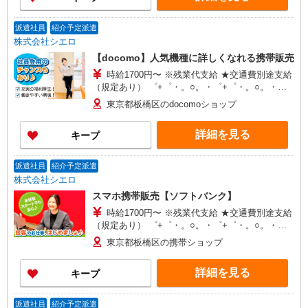
派遣社員
紹介予定派遣
株式会社シエロ
【docomo】人気機種に詳しくなれる携帯販売
時給1700円〜 ※残業代支給 ★交通費別途支給
（規定あり） ゜+゜・。○。・゜+゜・。○。・゜
+゜ 入社祝い金10万円支給(規定有) お友達を紹介
東京都板橋区のdocomoショップ
頂くと, インセンティブ支給(規定有) ★月2回払
い・週払い可能（規程有）★ ゜・。○。・゜
詳細を見る
キープ
+゜・。○。・゜+゜
派遣社員
紹介予定派遣
株式会社シエロ
スマホ携帯販売【ソフトバンク】
時給1700円〜 ※残業代支給 ★交通費別途支給
（規定あり） ゜+゜・。○。・゜+゜・。○。・゜
+゜ 入社祝い金10万円支給(規定有) お友達を紹介
東京都板橋区の携帯ショップ
頂くと, インセンティブ支給(規定有) ★月2回払
い・週払い可能（規程有）★ ゜・。○。・゜
詳細を見る
キープ
+゜・。○。・゜+゜
派遣社員
紹介予定派遣