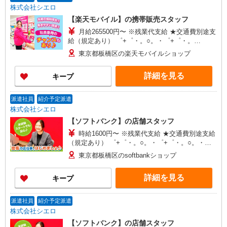
株式会社シエロ
【楽天モバイル】の携帯販売スタッフ
月給265500円〜 ※残業代支給 ★交通費別途支
給（規定あり） ゜+゜・。○。・゜+゜・。
○。・゜+゜ 入社祝い金10万円支給(規定有) お友達
東京都板橋区の楽天モバイルショップ
を紹介頂くと, インセンティブ支給(規定有) ゜・。
○。・゜+゜・。○。・゜+゜
詳細を見る
キープ
派遣社員
紹介予定派遣
株式会社シエロ
【ソフトバンク】の店舗スタッフ
時給1600円〜 ※残業代支給 ★交通費別途支給
（規定あり） ゜+゜・。○。・゜+゜・。○。・゜
+゜ 入社祝い金10万円支給(規定有) お友達を紹介
東京都板橋区のsoftbankショップ
頂くと, インセンティブ支給(規定有) ★月2回払
い・週払い可能（規程有）★ ゜・。○。・゜
詳細を見る
キープ
+゜・。○。・゜+゜
派遣社員
紹介予定派遣
株式会社シエロ
【ソフトバンク】の店舗スタッフ