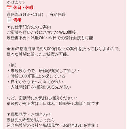
かせます♪
休日・休暇
週休2日(月8〜11日）、有給休暇
備考
▼お仕事紹介先のご案内
ご応募を頂いた後にスマホでWEB面接！
履歴書不要・私服OK・即日での登録面接も可能
全国47都道府県で約5,000件以上の案件を扱っておりますので、
様々な希望に沿ったご提案が可能。
〈例〉
・未経験なので、研修が充実して欲しい
・時給1,600円以上を探している
・自宅からなるべく近くが良い
・入社開始日を相談出来る先が良い
など、面接時にお気軽に相談ください♪
※経験が有る方は土日休み・時短等も相談可能です
▼職場見学・お顔合わせ
勤務先の希望が決まったら
紹介先希望の会社で職場見学・お顔合わせを実施！