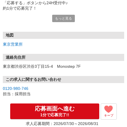
「応募する」ボタンから24H受付中♪
約1分で応募完了！
もっと見る
■電話応募の場合
電話応募も歓迎！（受付:10:00〜20:00）
土日祝も受付中♪
地図
【選考フロー】
東京営業所
①応募から3営業日を目安に、メールorお電話でご連絡します。
②面接日時を決定！「0120」から始まる電話番号からご連絡します
★スマホでWEB面接（LINEなど）・出張面接・事務所面接と選べま
連絡先住所
す
東京都渋谷区渋谷3丁目15-4 Monostep 7F
③面接実施（履歴書不要）
④勤務開始（スタート日は応相談）
※ご希望があれば、職場見学の調整もOKです！
この求人に関するお問い合わせ
0120-980-746
お気軽にご応募ください♪
担当：採用担当
応募画面へ進む
1分で応募完了!!
キープ
求人応募期間：2026/07/30～2026/08/31