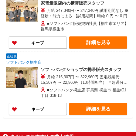
家電量販店内の携帯販売スタッフ
月給 247,340円 〜 247,340円 試用期間なし ※
経験・能力による 【試用期間】時給 0 円 〜 0 円
■ソフトバンク販売契約社員【桐生市エリア】
群馬県桐生市
詳細を見る
キープ
正社員
ソフトバンク桐生店
ソフトバンクショップの携帯販売スタッフ
月給 215,307円 〜 322,960円 固定残業代:
15,307円 〜 22,960円（10時間相当） ＊超過分は
追加支給 試用期間あり 3ヶ月 ※経験・能力による
■ソフトバンク桐生店 群馬県 桐生市 相生町1
【試用期間】月給 215307 円 〜 322960 円
丁目 319‐13
詳細を見る
キープ