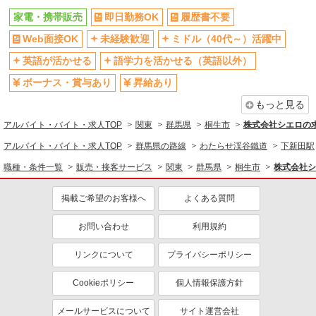
社員登用あり
家電・携帯販売
即日勤務OK
履歴書不要
同じ職種から求人を探す
Web面接OK
未経験歓迎
ミドル（40代～）活躍中
販売・接客サービス
英語が活かせる
語学力を活かせる（英語以外）
家電・携帯販売
ボーナス・賞与あり
昇給あり
もっと見る
同じ特徴から求人を探す
アルバイト・バイト・求人TOP
関東
群馬県
桐生市
株式会社シエロの
未経験歓迎
ミドル（40代～）活躍中
アルバイト・バイト・求人TOP
群馬県の路線
わたらせ渓谷鐵道
下新田駅
英語が活かせる
ボーナス・賞与あり
職種・条件一覧
販売・接客サービス
関東
群馬県
桐生市
株式会社シ
日払い
車通勤OK
交通費支給
社会保険あり
掲載ご希望のお客様へ
よくある質問
社員登用あり
お問い合わせ
利用規約
リンクについて
プライバシーポリシー
Cookieポリシー
個人情報保護方針
メールサービスについて
サイト運営会社