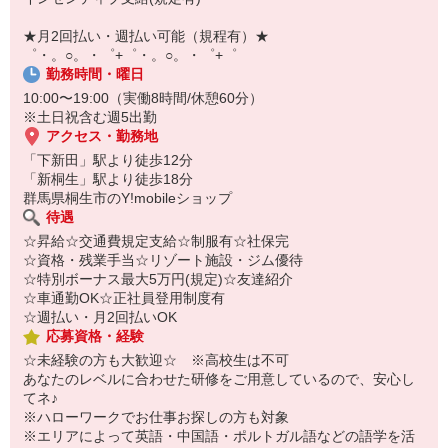
自宅に居ながらスマホでカンタン面接OK！
オンライン面談なのでスピード対応。
★月2回払い・週払い可能（規程有）★
即日登録もOK♪
゜・。○。・゜+゜・。○。・゜+゜
勤務時間・曜日
気になった方はお気軽にご相談ください！
10:00〜19:00（実働8時間/休憩60分）
※土日祝含む週5出勤
アクセス・勤務地
「下新田」駅より徒歩12分
「新桐生」駅より徒歩18分
群馬県桐生市のY!mobileショップ
待遇
☆昇給☆交通費規定支給☆制服有☆社保完
☆資格・残業手当☆リゾート施設・ジム優待
☆特別ボーナス最大5万円(規定)☆友達紹介
☆車通勤OK☆正社員登用制度有
☆週払い・月2回払いOK
応募資格・経験
☆未経験の方も大歓迎☆ ※高校生は不可
あなたのレベルに合わせた研修をご用意しているので、安心し
てネ♪
※ハローワークでお仕事お探しの方も対象
※エリアによって英語・中国語・ポルトガル語などの語学を活