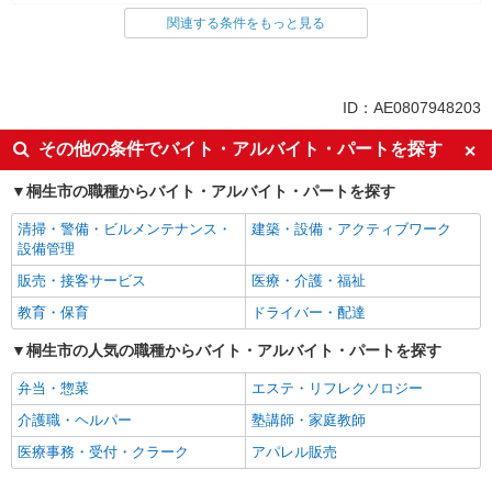
関連する条件をもっと見る
同じ雇用形態から下新田駅の求人を探す
派遣社員
紹介予定派遣
同じ特徴から下新田駅の求人を探す
ID：AE0807948203
即日勤務OK
履歴書不要
その他の条件でバイト・アルバイト・パートを探す
Web面接OK
未経験歓迎
桐生市の職種からバイト・アルバイト・パートを探す
ミドル（40代～）活躍中
英語が活かせる
清掃・警備・ビルメンテナンス・
建築・設備・アクティブワーク
語学力を活かせる（英語以外）
ボーナス・賞与あり
設備管理
昇給あり
日払い
販売・接客サービス
医療・介護・福祉
週払い
10時～勤務OK
教育・保育
ドライバー・配達
髪型・髪色自由
ネイルOK
桐生市の人気の職種からバイト・アルバイト・パートを探す
ピアスOK
車通勤OK
弁当・惣菜
エステ・リフレクソロジー
バイク通勤OK
交通費支給
介護職・ヘルパー
塾講師・家庭教師
社会保険あり
入社祝い金あり
医療事務・受付・クラーク
アパレル販売
各種手当（家族・役職・インセン
制服貸与
ティブなど）あり