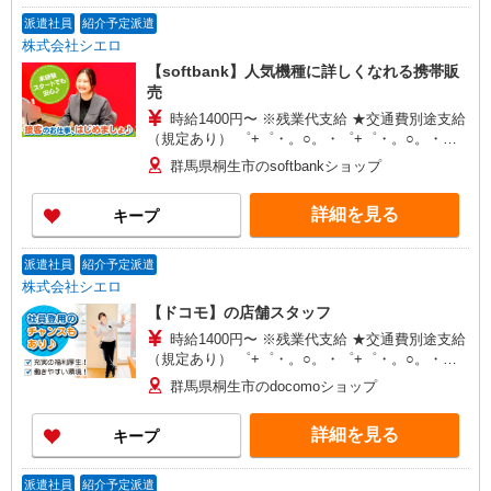
派遣社員
紹介予定派遣
株式会社シエロ
【softbank】人気機種に詳しくなれる携帯販
売
時給1400円〜 ※残業代支給 ★交通費別途支給
（規定あり） ゜+゜・。○。・゜+゜・。○。・゜
+゜ 入社祝い金10万円支給(規定有) お友達を紹介
群馬県桐生市のsoftbankショップ
頂くと, インセンティブ支給(規定有) ★月2回払
い・週払い可能（規程有）★ ゜・。○。・゜
詳細を見る
キープ
+゜・。○。・゜+゜
派遣社員
紹介予定派遣
株式会社シエロ
【ドコモ】の店舗スタッフ
時給1400円〜 ※残業代支給 ★交通費別途支給
（規定あり） ゜+゜・。○。・゜+゜・。○。・゜
+゜ 入社祝い金10万円支給(規定有) お友達を紹介
群馬県桐生市のdocomoショップ
頂くと, インセンティブ支給(規定有) ★月2回払
い・週払い可能（規程有）★ ゜・。○。・゜
詳細を見る
キープ
+゜・。○。・゜+゜
派遣社員
紹介予定派遣