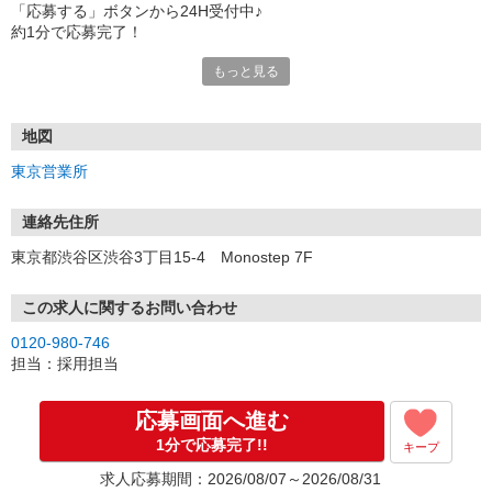
「応募する」ボタンから24H受付中♪
約1分で応募完了！
もっと見る
■電話応募の場合
電話応募も歓迎！（受付:10:00〜20:00）
土日祝も受付中♪
地図
【選考フロー】
東京営業所
①応募から3営業日を目安に、メールorお電話でご連絡します。
②面接日時を決定！「0120」から始まる電話番号からご連絡します
★スマホでWEB面接（LINEなど）・出張面接・事務所面接と選べま
連絡先住所
す
東京都渋谷区渋谷3丁目15-4 Monostep 7F
③面接実施（履歴書不要）
④勤務開始（スタート日は応相談）
※ご希望があれば、職場見学の調整もOKです！
この求人に関するお問い合わせ
0120-980-746
お気軽にご応募ください♪
担当：採用担当
応募画面へ進む
1分で応募完了!!
キープ
求人応募期間：2026/08/07～2026/08/31