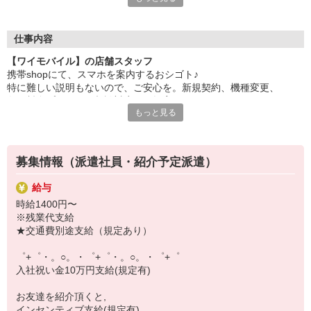
自分だけじゃなくって、
家族や友人にも適用されます！
仕事内容
さらに！各種リゾート施設やスポーツジムなどが
【ワイモバイル】の店舗スタッフ
特別割引価格でご利用可能☆
携帯shopにて、スマホを案内するおシゴト♪
お得に過ごしたいあなたの味方です♪
特に難しい説明もないので、ご安心を。新規契約、機種変更、
各種料金プランのご相談対応・ご提案などをお願いします。
【選べるお仕事いろいろ】
もっと見る
￣￣￣￣￣￣￣￣￣￣￣
初めての方でも安心♪
▼オフィスワーク
あなた専属のコーディネーターが親切・丁寧にフォローするので、
事務、経理、データ入力、コールセンター、受付
満足度◎
▼工場・製造・軽作業系
募集情報（派遣社員・紹介予定派遣）
機械/食品製造・梱包・仕分け・加工・組立・検査
■携帯やインターネット販売業務
▼美容系
給与
docomo(ドコモ)/au(エーユー)・KDDI/softbank(ソフトバンク)など
眉毛サロンのアイブロウ・ネイリスト・エステ
時給1400円〜
の大手キャリアから
▼営業・販売
※残業代支給
ワイモバイル(Y!mobille)、楽天モバイル、UQなど格安スマホまで幅
法人営業・アパレル販売・個別指導塾・人材紹介
★交通費別途支給（規定あり）
広く紹介可能♪
▼人気案件も多数♪
人気のApple（アップル）店舗もございます！
短期・期間限定・オープニング・官公庁案件
゜+゜・。○。・゜+゜・。○。・゜+゜
上場/優良/大手企業など
入社祝い金10万円支給(規定有)
【スマホ面接実施中】
お友達を紹介頂くと,
￣￣￣￣￣￣￣￣￣
インセンティブ支給(規定有)