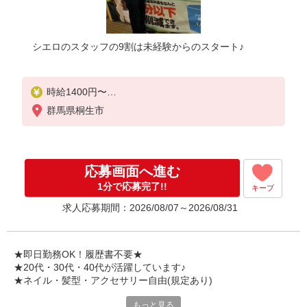
シエロのスタッフの9割は未経験からのスタート♪
時給1400円〜
※残業代支給
群馬県桐生市
★交通費別途支給（規定あり）
゜+゜・。○。・゜+゜・。○。・゜+゜
入社祝い金10万円支給(規定有)
応募画面へ進む
お友達を紹介頂くと,
1分で応募完了!!
キープ
インセンティブ支給(規定有)
求人応募期間：2026/08/07～2026/08/31
★月2回払い・週払い可能（規程有）★
゜・。○。・゜+゜・。○。・゜+゜
★即日勤務OK！履歴書不要★
★20代・30代・40代が活躍しています♪
★ネイル・髪型・アクセサリー自由(規定あり)
もっと見る
各キャリアの新機種が特別価格で購入OK！！