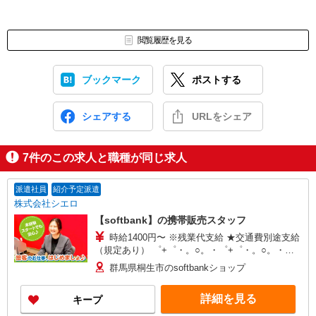
閲覧履歴を見る
ブックマーク
ポストする
シェアする
URLをシェア
7
件のこの求人と職種が同じ求人
派遣社員
紹介予定派遣
株式会社シエロ
【softbank】の携帯販売スタッフ
時給1400円〜 ※残業代支給 ★交通費別途支給
（規定あり） ゜+゜・。○。・゜+゜・。○。・゜
+゜ 入社祝い金10万円支給(規定有) お友達を紹介
群馬県桐生市のsoftbankショップ
頂くと, インセンティブ支給(規定有) ★月2回払
い・週払い可能（規程有）★ ゜・。○。・゜
詳細を見る
キープ
+゜・。○。・゜+゜