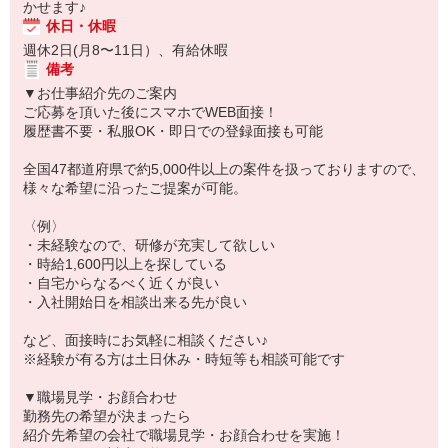
かせます♪
休日・休暇
週休2日(月8〜11日）、有給休暇
備考
▼お仕事紹介先のご案内
ご応募を頂いた後にスマホでWEB面接！
履歴書不要・私服OK・即日での登録面接も可能
全国47都道府県で約5,000件以上の案件を扱っておりますので、
様々な希望に沿ったご提案が可能。
〈例〉
・未経験なので、研修が充実して欲しい
・時給1,600円以上を探している
・自宅からなるべく近くが良い
・入社開始日を相談出来る先が良い
など、面接時にお気軽に相談ください♪
※経験が有る方は土日休み・時短等も相談可能です
▼職場見学・お顔合わせ
勤務先の希望が決まったら
紹介先希望の会社で職場見学・お顔合わせを実施！