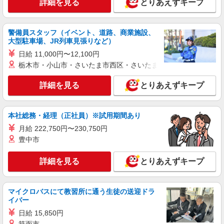
詳細を見る
とりあえずキープ
警備員スタッフ（イベント、道路、商業施設、
大型駐車場、JR列車見張りなど）
日給 11,000円〜12,100円
栃木市・小山市・さいたま市西区・さいたま市岩槻区・久喜市・
詳細を見る
とりあえずキープ
本社総務・経理（正社員）※試用期間あり
月給 222,750円〜230,750円
豊中市
詳細を見る
とりあえずキープ
マイクロバスにて教習所に通う生徒の送迎ドラ
イバー
日給 15,850円