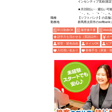
インセンティブ支給(規定
★月2回払い・週払い可
゜・。○。・゜+゜・。○
職種
【ソフトバンク】の店舗
勤務地
群馬県太田市のsoftban
即日勤務OK
履歴書不要
Web
語学力を活かせる（英語以外）
ボ
髪型・髪色自由
ネイルOK
ピア
入社祝い金あり
各種手当（家族・