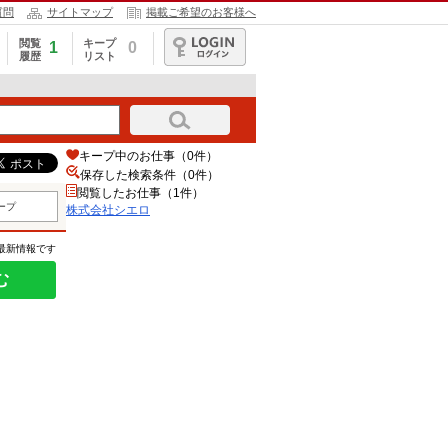
質問
サイトマップ
掲載ご希望のお客様へ
閲覧
キープ
1
0
履歴
リスト
ログイン
キープ中のお仕事（0件）
保存した検索条件（
0
件）
閲覧したお仕事（1件）
ープ
株式会社シエロ
の最新情報です
む