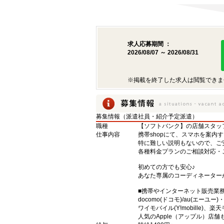
求人応募期間 ：
2026/08/07 ～ 2026/08/31
※掲載を終了した求人は閲覧できま
募集情報（派遣社員・紹介予定派遣）
職種
【ソフトバンク】の店舗スタッ
仕事内容
携帯shopにて、スマホを案内
特に難しい説明もないので、ご
各種料金プランのご相談対応・
初めての方でも安心♪
あなた専属のコーディネーター
■携帯やインターネット販売業
docomo(ドコモ)/au(エーユー
ワイモバイル(Y!mobille)
人気のApple（アップル）店