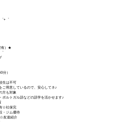
゜+゜
程有）★
+゜
プ
60分）
校生は不可
をご用意しているので、安心してネ♪
の方も対象
・ポルトガル語などの語学を活かせます♪
暇
有☆社保完
設・ジム優待
)☆友達紹介
有