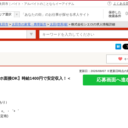
よくある
 太田市｜バイト・アルバイトのことならイーアイデム
保存した
0
リア選択
「あなたの街」のお仕事が探せる求人サイト
検索条件
太田市
>
太田市の家電・携帯販売
>
太田(群馬)駅
> 株式会社シエロの求人情報詳細
キ
更新日：2026/08/07 ※更新日時点
マホ面接OK】時給1400円で安定収入！＜
応募画面へ進
あり）
。○。・゜+゜
定有)