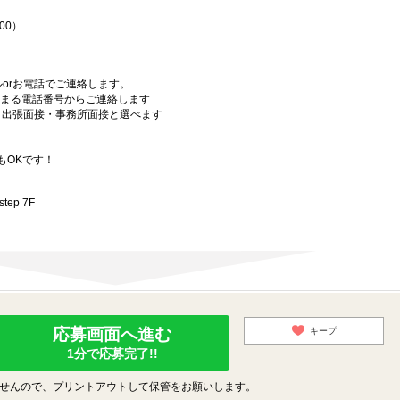
00）
orお電話でご連絡します。
始まる電話番号からご連絡します
）・出張面接・事務所面接と選べます
もOKです！
ep 7F
応募画面へ進む
キープ
1分で応募完了!!
せんので、プリントアウトして保管をお願いします。