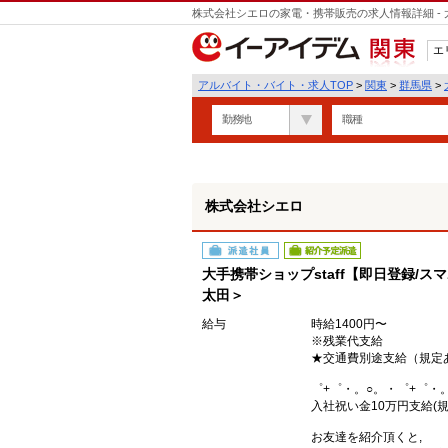
株式会社シエロの家電・携帯販売の求人情報詳細 -
遣
エ
関東
アルバイト・バイト・求人TOP
>
関東
>
群馬県
>
勤務地
職種
株式会社シエロ
派遣社員
紹介予定派遣
大手携帯ショップstaff【即日登録/ス
太田＞
給与
時給1400円〜
※残業代支給
★交通費別途支給（規定
゜+゜・。○。・゜+゜・
入社祝い金10万円支給(規
お友達を紹介頂くと,