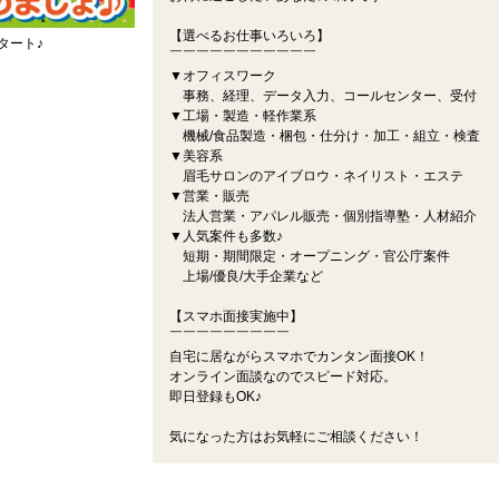
【選べるお仕事いろいろ】
タート♪
￣￣￣￣￣￣￣￣￣￣￣
▼オフィスワーク
事務、経理、データ入力、コールセンター、受付
▼工場・製造・軽作業系
機械/食品製造・梱包・仕分け・加工・組立・検査
▼美容系
眉毛サロンのアイブロウ・ネイリスト・エステ
▼営業・販売
法人営業・アパレル販売・個別指導塾・人材紹介
▼人気案件も多数♪
短期・期間限定・オープニング・官公庁案件
上場/優良/大手企業など
【スマホ面接実施中】
￣￣￣￣￣￣￣￣￣
自宅に居ながらスマホでカンタン面接OK！
オンライン面談なのでスピード対応。
即日登録もOK♪
気になった方はお気軽にご相談ください！