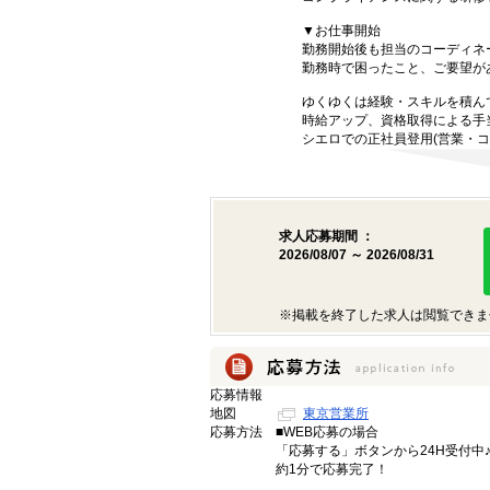
▼お仕事開始
勤務開始後も担当のコーディネ
勤務時で困ったこと、ご要望が
ゆくゆくは経験・スキルを積ん
時給アップ、資格取得による手
シエロでの正社員登用(営業・コ
求人応募期間 ：
2026/08/07 ～ 2026/08/31
※掲載を終了した求人は閲覧できま
応募情報
地図
東京営業所
応募方法
■WEB応募の場合
「応募する」ボタンから24H受付中
約1分で応募完了！