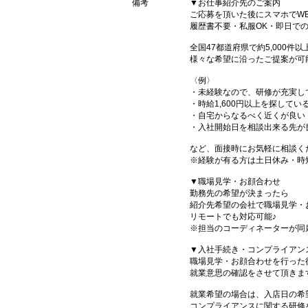
備考
▼お仕事紹介先のご案内
ご応募を頂いた後にスマホでW
履歴書不要・私服OK・即日で
全国47都道府県で約5,000
様々な希望に沿ったご提案が可
〈例〉
・未経験なので、研修が充実し
・時給1,600円以上を探してい
・自宅からなるべく近くが良い
・入社開始日を相談出来る先が
など、面接時にお気軽に相談く
※経験が有る方は土日休み・時
▼職場見学・お顔合わせ
勤務先の希望が決まったら
紹介先希望の会社で職場見学・
リモートでも対応可能♪
※担当のコーディネーターが同
▼入社手続き・コンプライアン
職場見学・お顔合わせを行った
就業意思の確認をさせて頂きま
就業希望の場合は、入店日の希
コンプライアンスに関する研修