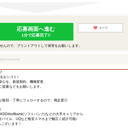
応募画面へ進む
キープ
1分で応募完了!!
せんので、プリントアウトして保管をお願いします。
フ
するおシゴト♪
安心を。新規契約、機種変更、
ご提案などをお願いします。
が親切・丁寧にフォローするので、満足度◎
務
)・KDDI/softbank(ソフトバンク)などの大手キャリアから
、楽天モバイル、UQなど格安スマホまで幅広く紹介可能♪
舗もございます！