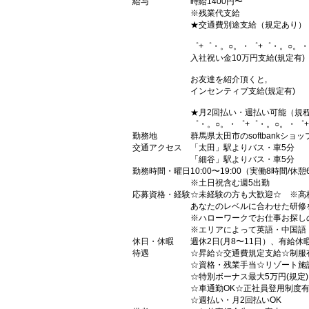
給与
時給1400円〜
※残業代支給
★交通費別途支給（規定あり）
゜+゜・。○。・゜+゜・。○。・
入社祝い金10万円支給(規定有)
お友達を紹介頂くと,
インセンティブ支給(規定有)
★月2回払い・週払い可能（規
゜・。○。・゜+゜・。○。・゜
勤務地
群馬県太田市のsoftbankショッ
交通アクセス
「太田」駅よりバス・車5分
「細谷」駅よりバス・車5分
勤務時間・曜日
10:00〜19:00（実働8時間/休憩
※土日祝含む週5出勤
応募資格・経験
☆未経験の方も大歓迎☆ ※高
あなたのレベルに合わせた研修
※ハローワークでお仕事お探し
※エリアによって英語・中国語
休日・休暇
週休2日(月8〜11日）、有給休
待遇
☆昇給☆交通費規定支給☆制服
☆資格・残業手当☆リゾート施
☆特別ボーナス最大5万円(規定
☆車通勤OK☆正社員登用制度
☆週払い・月2回払いOK