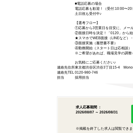
■電話応募の場合
電話応募も歓迎！（受付:10:00〜20:
土日祝も受付中♪
【選考フロー】
①応募から3営業日を目安に、メール
②面接日時を決定！「0120」から
★スマホでWEB面接（LINEなど
③面接実施（履歴書不要）
④勤務開始（スタート日は応相談）
※ご希望があれば、職場見学の調整
お気軽にご応募ください♪
連絡先住所
東京都渋谷区渋谷3丁目15-4 Monost
連絡先TEL
0120-980-746
担当
採用担当
求人応募期間 ：
2026/08/07 ～ 2026/08/31
※掲載を終了した求人は閲覧できま