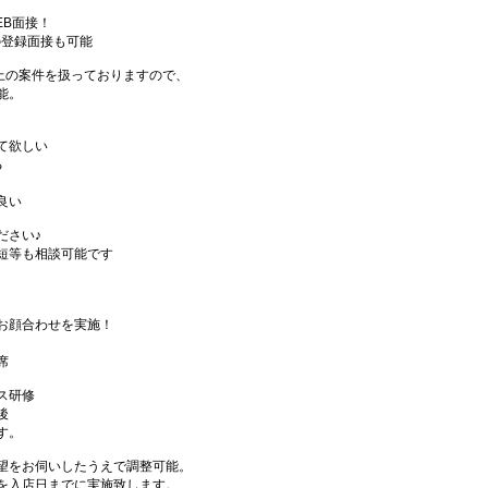
EB面接！
の登録面接も可能
件以上の案件を扱っておりますので、
能。
て欲しい
る
良い
ださい♪
短等も相談可能です
お顔合わせを実施！
席
ス研修
後
す。
望をお伺いしたうえで調整可能。
を入店日までに実施致します。