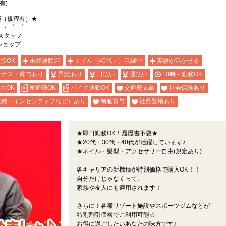
有)
能（規程有）★
。・゜+゜
スタッフ
kショップ
面接OK
未経験歓迎
ミドル（40代～）活躍中
英語が活かせる
ーナス・賞与あり
昇給あり
日払い
週払い
10時～勤務OK
スOK
車通勤OK
バイク通勤OK
交通費支給
社会保険あり
役職・インセンティブなど）あり
制服貸与
社員登用あり
★即日勤務OK！履歴書不要★
★20代・30代・40代が活躍しています♪
★ネイル・髪型・アクセサリー自由(規定あり)
各キャリアの新機種が特別価格で購入OK！！
自分だけじゃなくって、
家族や友人にも適用されます！
さらに！各種リゾート施設やスポーツジムなどが
特別割引価格でご利用可能☆
お得に過ごしたいあなたの味方です♪