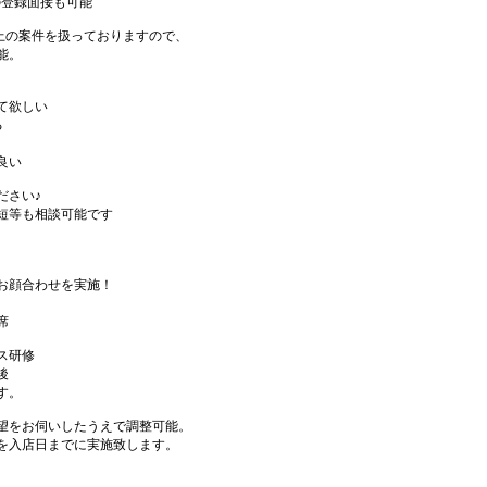
の登録面接も可能
件以上の案件を扱っておりますので、
能。
て欲しい
る
良い
ださい♪
短等も相談可能です
お顔合わせを実施！
席
ス研修
後
す。
望をお伺いしたうえで調整可能。
を入店日までに実施致します。