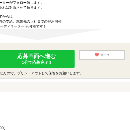
ーターがフォロー致します。
あれば対応させて頂きます。
でからは
当の支給、就業先の正社員での雇用切替、
ーディネーター)も可能です！
応募画面へ進む
キープ
1分で応募完了!!
せんので、プリントアウトして保管をお願いします。
♪
00）