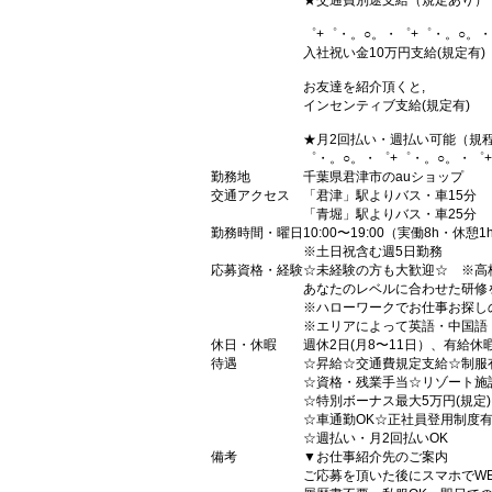
★交通費別途支給（規定あり）
゜+゜・。○。・゜+゜・。○。・
入社祝い金10万円支給(規定有)
お友達を紹介頂くと,
インセンティブ支給(規定有)
★月2回払い・週払い可能（規
゜・。○。・゜+゜・。○。・゜
勤務地
千葉県君津市のauショップ
交通アクセス
「君津」駅よりバス・車15分
「青堀」駅よりバス・車25分
勤務時間・曜日
10:00〜19:00（実働8h・休憩1
※土日祝含む週5日勤務
応募資格・経験
☆未経験の方も大歓迎☆ ※高
あなたのレベルに合わせた研修
※ハローワークでお仕事お探し
※エリアによって英語・中国語
休日・休暇
週休2日(月8〜11日）、有給休
待遇
☆昇給☆交通費規定支給☆制服
☆資格・残業手当☆リゾート施
☆特別ボーナス最大5万円(規定
☆車通勤OK☆正社員登用制度
☆週払い・月2回払いOK
備考
▼お仕事紹介先のご案内
ご応募を頂いた後にスマホでW