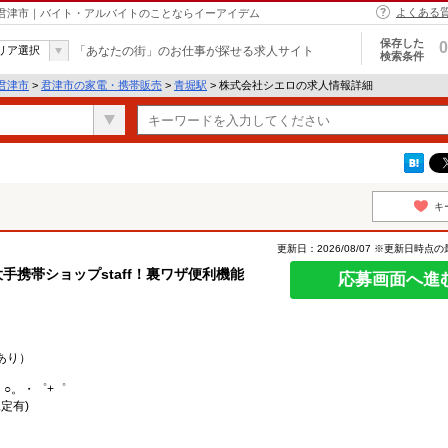
よくある
 君津市｜バイト・アルバイトのことならイーアイデム
保存した
0
リア選択
「あなたの街」のお仕事が探せる求人サイト
検索条件
君津市
>
君津市の家電・携帯販売
>
青堀駅
> 株式会社シエロの求人情報詳細
キ
更新日：2026/08/07 ※更新日時点
手携帯ショップstaff！裏ワザ便利機能
応募画面へ進
あり）
。○。・゜+゜
定有)