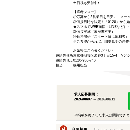
土日祝も受付中♪
【選考フロー】
①応募から3営業日を目安に、メール
②面接日時を決定！「0120」から
★スマホでWEB面接（LINEなど
③面接実施（履歴書不要）
④勤務開始（スタート日は応相談）
※ご希望があれば、職場見学の調整
お気軽にご応募ください♪
連絡先住所
東京都渋谷区渋谷3丁目15-4 Monost
連絡先TEL
0120-980-746
担当
採用担当
求人応募期間 ：
2026/08/07 ～ 2026/08/31
※掲載を終了した求人は閲覧できま