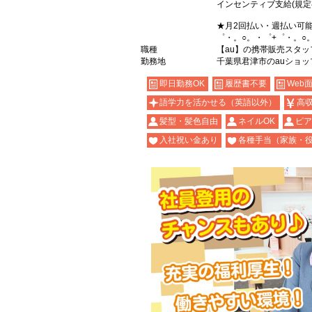
インセンティブ支給(規定
★月2回払い・週払い可
゜・。○。・゜+゜・。○
職種
【au】の携帯販売スタッ
勤務地
千葉県君津市のauショッ
即日勤務OK
履歴書不要
Web
語学力を活かせる（英語以外）
高
髪型・髪色自由
ネイルOK
ピア
入社祝い金あり
各種手当（家族・