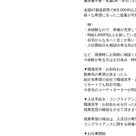
履歴書不要・私服OK・即日で
全国47都道府県で約5,000
様々な希望に沿ったご提案が可
〈例〉
・未経験なので、研修が充実し
・時給1,600円以上を探してい
・自宅からなるべく近くが良い
・入社開始日を相談出来る先が
など、面接時にお気軽に相談く
※経験が有る方は土日休み・時
▼職場見学・お顔合わせ
勤務先の希望が決まったら
紹介先希望の会社で職場見学・
リモートでも対応可能♪
※担当のコーディネーターが同
▼入社手続き・コンプライアン
職場見学・お顔合わせを行った
就業意思の確認をさせて頂きま
就業希望の場合は、入店日の希
コンプライアンスに関する研修
▼お仕事開始