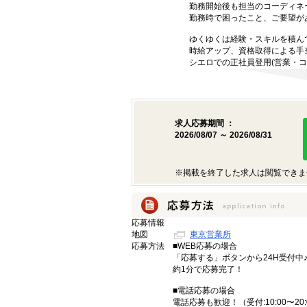
勤務開始後も担当のコーディネ
勤務時で困ったこと、ご要望が
ゆくゆくは経験・スキルを積ん
時給アップ、資格取得による手
シエロでの正社員登用(営業・コ
求人応募期間 ：
2026/08/07 ～ 2026/08/31
※掲載を終了した求人は閲覧できま
応募情報
地図
東京営業所
応募方法
■WEB応募の場合
「応募する」ボタンから24H受付中
約1分で応募完了！
■電話応募の場合
電話応募も歓迎！（受付:10:00〜20: