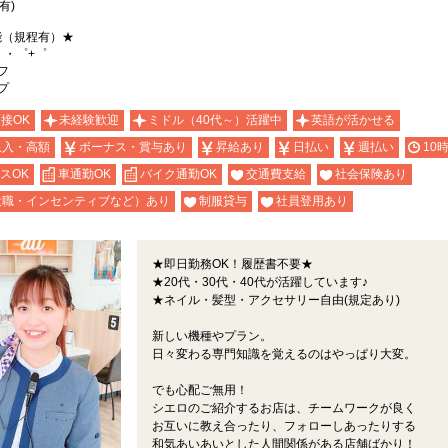
有)
能（規程有）★
。・゜+゜
フ
プ
面接OK
未経験歓迎
ミドル（40代～）活躍中
英語が活かせる
収入・高額
ボーナス・賞与あり
昇給あり
日払い
週払い
10
スOK
車通勤OK
バイク通勤OK
交通費支給
社会保険あり
役職・インセンティブなど）あり
制服貸与
社員登用あり
★即日勤務OK！履歴書不要★
★20代・30代・40代が活躍しています♪
★ネイル・髪型・アクセサリー自由(規定あり)
新しい機種やプラン。
日々変わる専門知識を覚えるのはやっぱり大変。
でも心配ご無用！
シエロのご紹介するお店は、チームワークが良く
お互いに教え合ったり、フォローしあったりする
和気あいあいとした人間関係がある店舗ばかり！