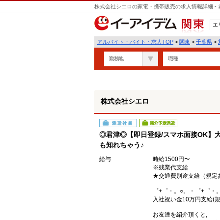
株式会社シエロの家電・携帯販売の求人情報詳細 -
遣
エ
関東
アルバイト・バイト・求人TOP
>
関東
>
千葉県
>
勤務地
職種
株式会社シエロ
派遣社員
紹介予定派遣
◎君津◎【即日登録/スマホ面接OK】大
も知れちゃう♪
給与
時給1500円〜
※残業代支給
★交通費別途支給（規定
゜+゜・。○。・゜+゜・
入社祝い金10万円支給(規
お友達を紹介頂くと,