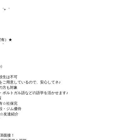
゜+゜
程有）★
+゜
h）
校生は不可
をご用意しているので、安心してネ♪
の方も対象
・ポルトガル語などの語学を活かせます♪
暇
有☆社保完
設・ジム優待
)☆友達紹介
有
EB面接！