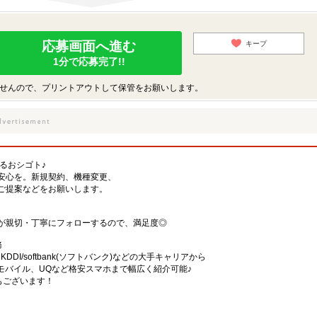
応募画面へ進む
キープ
1分で応募完了!!
せんので、プリントアウトして保管をお願いします。
するおシゴト♪
安心を。新規契約、機種変更、
ご提案などをお願いします。
が親切・丁寧にフォローするので、満足度◎
務
)・KDDI/softbank(ソフトバンク)などの大手キャリアから
、楽天モバイル、UQなど格安スマホまで幅広く紹介可能♪
舗もございます！