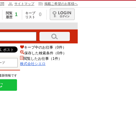
質問
サイトマップ
掲載ご希望のお客様へ
閲覧
キープ
1
0
履歴
リスト
ログイン
キープ中のお仕事（0件）
保存した検索条件（
0
件）
閲覧したお仕事（1件）
ープ
株式会社シエロ
の最新情報です
む