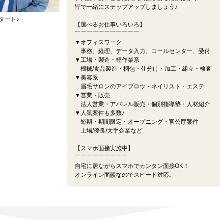
皆で一緒にステップアップしましょう♪
タート♪
【選べるお仕事いろいろ】
￣￣￣￣￣￣￣￣￣￣￣
▼オフィスワーク
事務、経理、データ入力、コールセンター、受付
▼工場・製造・軽作業系
機械/食品製造・梱包・仕分け・加工・組立・検査
▼美容系
眉毛サロンのアイブロウ・ネイリスト・エステ
▼営業・販売
法人営業・アパレル販売・個別指導塾・人材紹介
▼人気案件も多数♪
短期・期間限定・オープニング・官公庁案件
上場/優良/大手企業など
【スマホ面接実施中】
￣￣￣￣￣￣￣￣￣
自宅に居ながらスマホでカンタン面接OK！
オンライン面談なのでスピード対応。