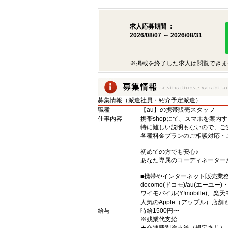
求人応募期間 ：
2026/08/07 ～ 2026/08/31
※掲載を終了した求人は閲覧できま
募集情報（派遣社員・紹介予定派遣）
職種
【au】の携帯販売スタッフ
仕事内容
携帯shopにて、スマホを案内
特に難しい説明もないので、ご
各種料金プランのご相談対応・
初めての方でも安心♪
あなた専属のコーディネーター
■携帯やインターネット販売業
docomo(ドコモ)/au(エーユー
ワイモバイル(Y!mobille)
人気のApple（アップル）店
給与
時給1500円〜
※残業代支給